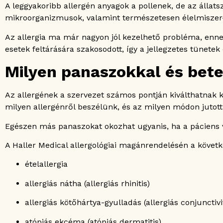
A leggyakoribb allergén anyagok a pollenek, de az állat
mikroorganizmusok, valamint természetesen élelmiszer-ö
Az allergia ma már nagyon jól kezelhető probléma, enne
esetek feltárására szakosodott, így a jellegzetes tünetek
Milyen panaszokkal és bete
Az allergének a szervezet számos pontján kiválthatnak 
milyen allergénről beszélünk, és az milyen módon jutott
Egészen más panaszokat okozhat ugyanis, ha a páciens va
A Haller Medical allergológiai magánrendelésén a követ
ételallergia
allergiás nátha (allergiás rhinitis)
allergiás kötőhártya-gyulladás (allergiás conjunctivit
atópiás ekcéma (atópiás dermatitis)