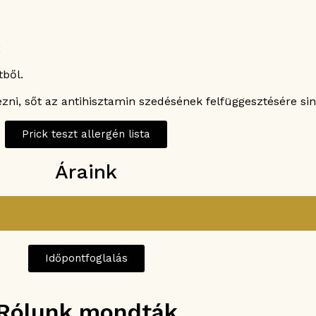
;
tből.
ezni, sőt az antihisztamin szedésének felfüggesztésére si
Prick teszt allergén lista
Áraink
Időpontfoglalás
Rólunk mondták