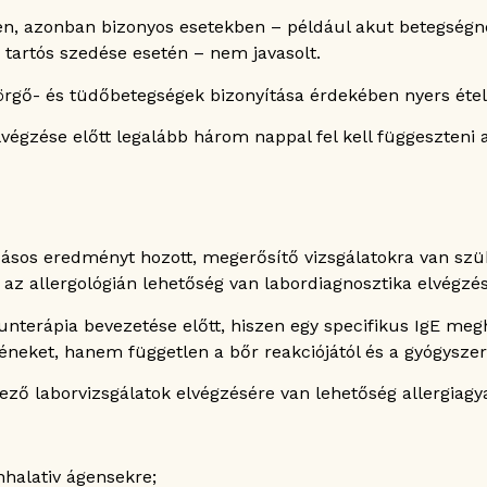
len, azonban bizonyos esetekben – például akut betegségn
k tartós szedése esetén – nem javasolt.
hörgő- és tüdőbetegségek bizonyítása érdekében nyers étele
égzése előtt legalább három nappal fel kell függeszteni 
ásos eredményt hozott, megerősítő vizsgálatokra van sz
az allergológián lehetőség van labordiagnosztika elvégzés
unterápia bevezetése előtt, hiszen egy specifikus IgE m
éneket, hanem független a bőr reakciójától és a gyógyszer
ező laborvizsgálatok elvégzésére van lehetőség allergiag
nhalativ ágensekre;