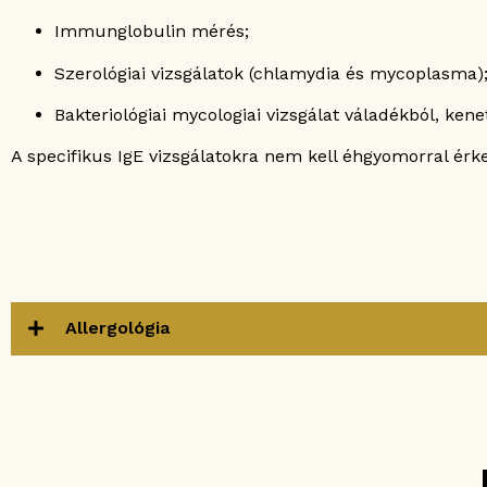
Immunglobulin mérés;
Szerológiai vizsgálatok (chlamydia és mycoplasma)
Bakteriológiai mycologiai vizsgálat váladékból, kene
A specifikus IgE vizsgálatokra nem kell éhgyomorral érk
Allergológia