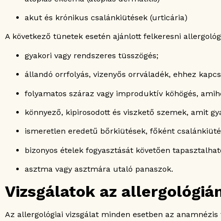
akut és krónikus csalánkiütések (urticária)
A következő tünetek esetén ajánlott felkeresni allergol
gyakori vagy rendszeres tüsszögés;
állandó orrfolyás, vizenyős orrváladék, ehhez kapcso
folyamatos száraz vagy improduktív köhögés, ami
könnyező, kipirosodott és viszkető szemek, amit gy
ismeretlen eredetű bőrkiütések, főként csalánkiütés
bizonyos ételek fogyasztását követően tapasztalhat
asztma vagy asztmára utaló panaszok.
Vizsgálatok az allergológiá
Az allergológiai vizsgálat minden esetben az anamnézis f