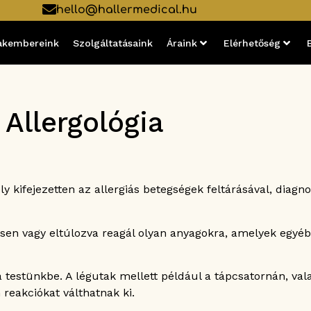
hello@hallermedical.hu
akembereink
Szolgáltatásaink
Áraink
Elérhetőség
Allergológia
 kifejezetten az allergiás betegségek feltárásával, diagno
sen vagy eltúlozva reagál olyan anyagokra, amelyek egyé
testünkbe. A légutak mellett például a tápcsatornán, val
reakciókat válthatnak ki.