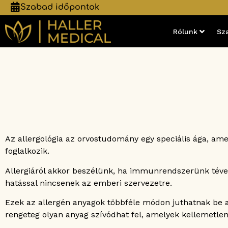
Szabad időpontok
Rólunk
Sz
Az allergológia az orvostudomány egy speciális ága, amely
foglalkozik.
Allergiáról akkor beszélünk, ha immunrendszerünk téve
hatással nincsenek az emberi szervezetre.
Ezek az allergén anyagok többféle módon juthatnak be a 
rengeteg olyan anyag szívódhat fel, amelyek kellemetlen 