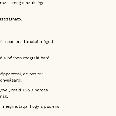
tározza meg a szükséges
sztizálható.
ni a páciens tünetei mögött
tó a bőrben megtalálható
söppenteni, de pozitív
konyságáról.
gével, majd 15-20 perces
nak.
ami megmutatja, hogy a páciens