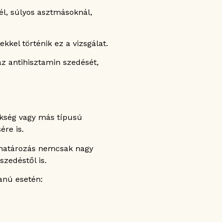
él, súlyos asztmásoknál,
kkel történik ez a vizsgálat.
az antihisztamin szedését,
ükség vagy más típusú
ére is.
eghatározás nemcsak nagy
szedéstől is.
yanú esetén: