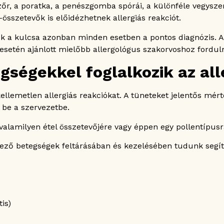
szőr, a poratka, a penészgomba spórái, a különféle vegysz
sszetevők is előidézhetnek allergiás reakciót.
k a kulcsa azonban minden esetben a pontos diagnózis. Az
 esetén ajánlott mielőbb allergológus szakorvoshoz forduln
gségekkel foglalkozik az all
kellemetlen allergiás reakciókat. A tüneteket jelentős mé
 be a szervezetbe.
lamilyen étel összetevőjére vagy éppen egy pollentípusra
kező betegségek feltárásában és kezelésében tudunk segít
is)