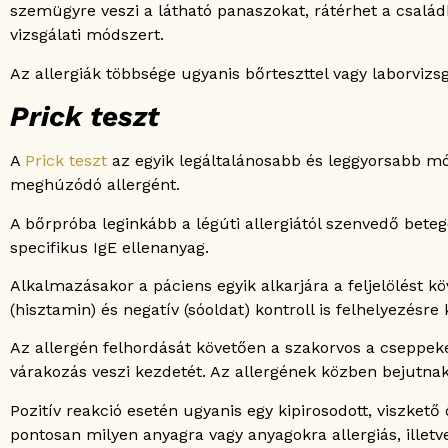
szemügyre veszi a látható panaszokat, rátérhet a csalá
vizsgálati módszert.
Az allergiák többsége ugyanis bőrteszttel vagy laborvizs
Prick teszt
A
Prick teszt
az egyik legáltalánosabb és leggyorsabb mód
meghúzódó allergént.
A bőrpróba leginkább a légúti allergiától szenvedő bet
specifikus IgE ellenanyag.
Alkalmazásakor a páciens egyik alkarjára a feljelölést kö
(hisztamin) és negatív (sóoldat) kontroll is felhelyezésr
Az allergén felhordását követően a szakorvos a cseppeke
várakozás veszi kezdetét. Az allergének közben bejutna
Pozitív reakció esetén ugyanis egy kipirosodott, viszke
pontosan milyen anyagra vagy anyagokra allergiás, illet