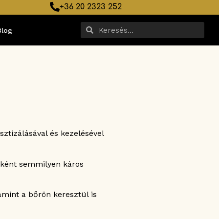
+36 20 2323 252
Blog
sztizálásával és kezelésével
bként semmilyen káros
amint a bőrön keresztül is