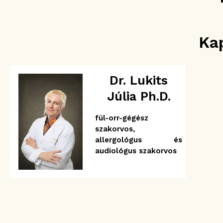
Ka
Dr. Lukits
Júlia Ph.D.
fül-orr-gégész
szakorvos,
allergológus és
audiológus szakorvos