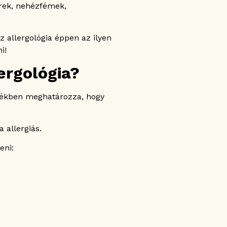
erek, nehézfémek,
 allergológia éppen az ilyen
i!
ergológia?
rtékben meghatározza, hogy
 allergiás.
eni: