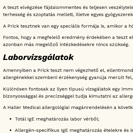
A teszt elvégzése fájdalommentes és teljesen veszélyte
terhesség és szoptatás mellett, illetve egyes gyógyszere
A Prick tesztnek van egy speciális formája is, amikor a 
Fontos, hogy a megfelelő eredmény érdekében a teszt elv
azonban más megelőző intézkedésekre nincs szükség.
Laborvizsgálatok
Amennyiben a Prick teszt nem végezhető el, ellentmond
allergénekkel szembeni érzékenység gyanúja merült fel, 
Különösen fontosak az ilyen típusú vizsgálatok egy imm
bizonyossággal és precízséggel tudja kimutatni az allerg
A Haller Medical allergológiai magánrendelésén a követk
Totál IgE meghatározás labor vérből;
Allergén-specifikus IgE meghatározás ételekre és i