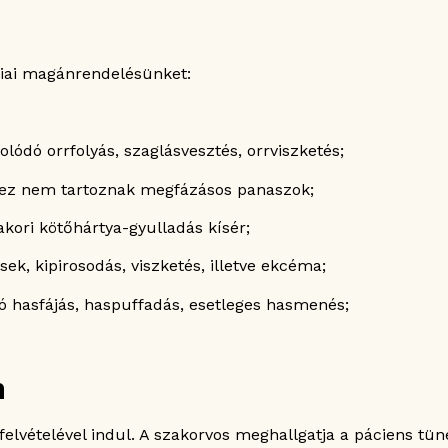
ógiai magánrendelésünket:
lódó orrfolyás, szaglásvesztés, orrviszketés;
hez nem tartoznak megfázásos panaszok;
akori kötőhártya-gyulladás kísér;
ek, kipirosodás, viszketés, illetve ekcéma;
ó hasfájás, haspuffadás, esetleges hasmenés;
n
elvételével indul. A szakorvos meghallgatja a páciens tünet