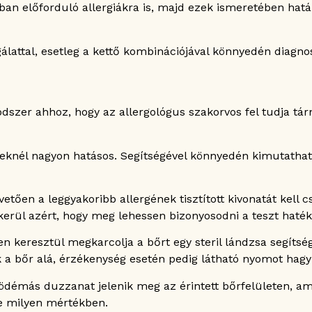
dban előforduló allergiákra is, majd ezek ismeretében ha
gálattal, esetleg a kettő kombinációjával könnyedén diagno
szer ahhoz, hogy az allergológus szakorvos fel tudja tár
egeknél nagyon hatásos. Segítségével könnyedén kimutatha
vetően a leggyakoribb allergének tisztított kivonatát kell c
e kerül azért, hogy meg lehessen bizonyosodni a teszt haté
n keresztül megkarcolja a bőrt egy steril lándzsa segítsé
k a bőr alá, érzékenység esetén pedig látható nyomot hagy
tő ödémás duzzanat jelenik meg az érintett bőrfelületen, 
ve milyen mértékben.