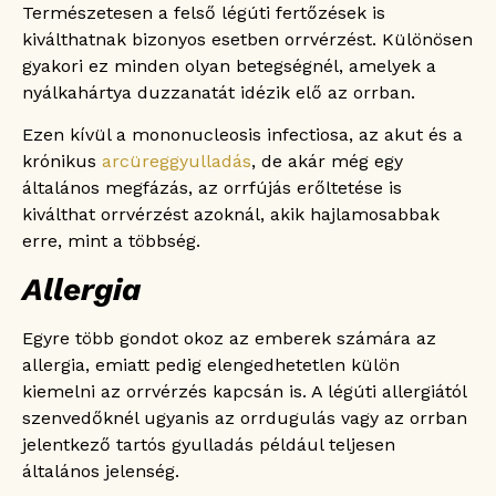
Természetesen a felső légúti fertőzések is
kiválthatnak bizonyos esetben orrvérzést. Különösen
gyakori ez minden olyan betegségnél, amelyek a
nyálkahártya duzzanatát idézik elő az orrban.
Ezen kívül a mononucleosis infectiosa, az akut és a
krónikus
arcüreggyulladás
, de akár még egy
általános megfázás, az orrfújás erőltetése is
kiválthat orrvérzést azoknál, akik hajlamosabbak
erre, mint a többség.
Allergia
Egyre több gondot okoz az emberek számára az
allergia, emiatt pedig elengedhetetlen külön
kiemelni az orrvérzés kapcsán is. A légúti allergiától
szenvedőknél ugyanis az orrdugulás vagy az orrban
jelentkező tartós gyulladás például teljesen
általános jelenség.