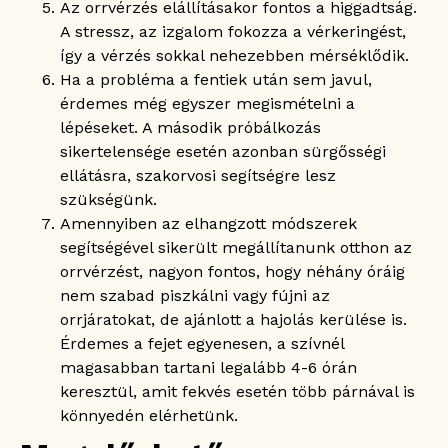
Az orrvérzés elállításakor fontos a higgadtság.
A stressz, az izgalom fokozza a vérkeringést,
így a vérzés sokkal nehezebben mérséklődik.
Ha a probléma a fentiek után sem javul,
érdemes még egyszer megismételni a
lépéseket. A második próbálkozás
sikertelensége esetén azonban sürgősségi
ellátásra, szakorvosi segítségre lesz
szükségünk.
Amennyiben az elhangzott módszerek
segítségével sikerült megállítanunk otthon az
orrvérzést, nagyon fontos, hogy néhány óráig
nem szabad piszkálni vagy fújni az
orrjáratokat, de ajánlott a hajolás kerülése is.
Érdemes a fejet egyenesen, a szívnél
magasabban tartani legalább 4-6 órán
keresztül, amit fekvés esetén több párnával is
könnyedén elérhetünk.