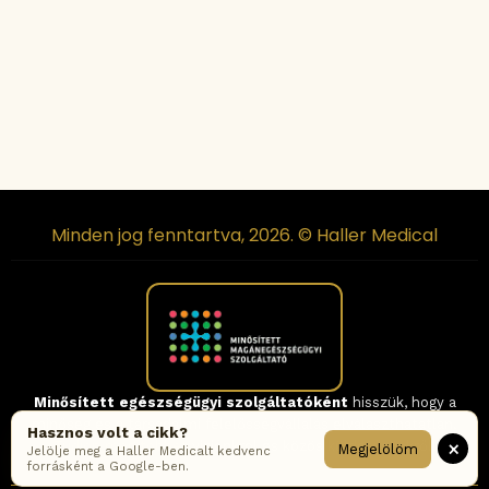
Minden jog fenntartva, 2026. © Haller Medical
Minősített egészségügyi szolgáltatóként
hisszük, hogy a
minőség és a társadalmi felelősségvállalás elválaszthatatlan.
Hasznos volt a cikk?
×
Tudjon meg többet
víziónkról és közös küldetésünkről!
Megjelölöm
Jelölje meg a Haller Medicalt kedvenc
forrásként a Google-ben.