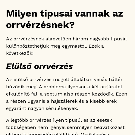
Milyen típusai vannak az
orrvérzésnek?
Az orrvérzésnek alapvetően három nagyobb típusát
különböztethetjük meg egymástól. Ezek a
következők:
Elülső orrvérzés
Az elülső orrvérzés mögött általában vénás háttér
húzódik meg. A probléma ilyenkor a két orrjáratot
elkülönítő fal, a septum alsó részén kezdődik. Ezen
a részen ugyanis a hajszálerek és a kisebb erek
egyaránt nagyon sérülékenyek.
A legtöbb orrvérzés ilyen típusú, és az esetek
többségében nem igényel semmilyen beavatkozást,
otthon is könnyedén elállítható. Megjelenése