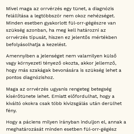
Mivel maga az orrvérzés egy tünet, a diagnózis
felállítása a legtöbbször nem okoz nehézséget.
Minden esetben gyakorlott fül-orr-gégészre van
szükség azonban, ha meg kell határozni az
orrvérzés típusát, hiszen ez jelentős mértékben
befolyásolhatja a kezelést.
Amennyiben a jelenséget nem valamilyen külső
vagy környezeti tényező okozta, akkor jellemző,
hogy más szakágak bevonására is szükség lehet a
pontos diagnózishoz.
Maga az orrvérzés ugyanis rengeteg betegség
kísérőtünete lehet. Emiatt előfordulhat, hogy a
kiváltó okokra csak több kivizsgálás után derülhet
fény.
Hogy a páciens milyen irányban induljon el, annak a
meghatározását minden esetben fül-orr-gégész