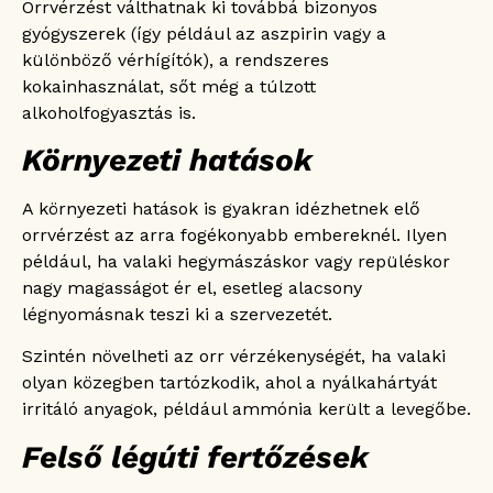
Orrvérzést válthatnak ki továbbá bizonyos
gyógyszerek (így például az aszpirin vagy a
különböző vérhígítók), a rendszeres
kokainhasználat, sőt még a túlzott
alkoholfogyasztás is.
Környezeti hatások
A környezeti hatások is gyakran idézhetnek elő
orrvérzést az arra fogékonyabb embereknél. Ilyen
például, ha valaki hegymászáskor vagy repüléskor
nagy magasságot ér el, esetleg alacsony
légnyomásnak teszi ki a szervezetét.
Szintén növelheti az orr vérzékenységét, ha valaki
olyan közegben tartózkodik, ahol a nyálkahártyát
irritáló anyagok, például ammónia került a levegőbe.
Felső légúti fertőzések