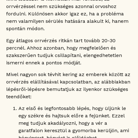
orrvérzéssel nem szükséges azonnal orvoshoz
fordulni. Különösen akkor igaz ez, ha a probléma
nem valamilyen sérülés hatására alakult ki, hanem
spontán módon.
Egy átlagos orrvérzés ritkán tart tovább 20-30
percnél. Ahhoz azonban, hogy megfelelően és
szakszerűen tudjuk csillapítani, elengedhetetlen
ismerni ennek a pontos módját.
Mivel nagyon sok tévhit kering az emberek között az
orrvérzés elállításával kapcsolatban, az alábbiakban
lépésről-lépésre bemutatjuk az ilyenkor szükséges
teendőket:
Az első és legfontosabb lépés, hogy üljünk le
egy székre és hajtsuk előre a fejünket. Ezzel
meg tudjuk akadályozni, hogy a vér a
garatfalon keresztül a gyomorba kerüljön, ami
hányingert, hányást is előidézhet.