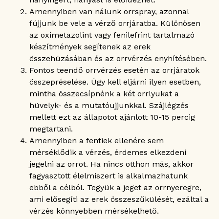
Amennyiben van nálunk orrspray, azonnal
fújjunk be vele a vérző orrjáratba. Különösen
az oximetazolint vagy fenilefrint tartalmazó
készítmények segítenek az erek
összehúzásában és az orrvérzés enyhítésében.
Fontos teendő orrvérzés esetén az orrjáratok
összepréselése. Úgy kell eljárni ilyen esetben,
mintha összecsípnénk a két orrlyukat a
hüvelyk- és a mutatóujjunkkal. Szájlégzés
mellett ezt az állapotot ajánlott 10-15 percig
megtartani.
Amennyiben a fentiek ellenére sem
mérséklődik a vérzés, érdemes elkezdeni
jegelni az orrot. Ha nincs otthon más, akkor
fagyasztott élelmiszert is alkalmazhatunk
ebből a célból. Tegyük a jeget az orrnyeregre,
ami elősegíti az erek összeszűkülését, ezáltal a
vérzés könnyebben mérsékelhető.