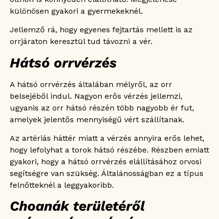
különösen gyakori a gyermekeknél.
Jellemző rá, hogy egyenes fejtartás mellett is az
orrjáraton keresztül tud távozni a vér.
Hátsó orrvérzés
A hátsó orrvérzés általában mélyről, az orr
belsejéből indul. Nagyon erős vérzés jellemzi,
ugyanis az orr hátsó részén több nagyobb ér fut,
amelyek jelentős mennyiségű vért szállítanak.
Az artériás háttér miatt a vérzés annyira erős lehet,
hogy lefolyhat a torok hátsó részébe. Részben emiatt
gyakori, hogy a hátsó orrvérzés elállításához orvosi
segítségre van szükség. Általánosságban ez a típus
felnőtteknél a leggyakoribb.
Choanák területéről