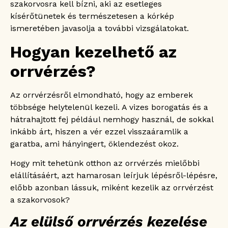
szakorvosra kell bízni, aki az esetleges
kísérőtünetek és természetesen a kórkép
ismeretében javasolja a további vizsgálatokat.
Hogyan kezelhető az
orrvérzés?
Az orrvérzésről elmondható, hogy az emberek
többsége helytelenül kezeli. A vizes borogatás és a
hátrahajtott fej például nemhogy használ, de sokkal
inkább árt, hiszen a vér ezzel visszaáramlik a
garatba, ami hányingert, öklendezést okoz.
Hogy mit tehetünk otthon az orrvérzés mielőbbi
elállításáért, azt hamarosan leírjuk lépésről-lépésre,
előbb azonban lássuk, miként kezelik az orrvérzést
a szakorvosok?
Az elülső orrvérzés kezelése