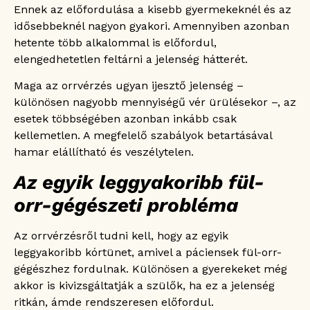
Ennek az előfordulása a kisebb gyermekeknél és az
idősebbeknél nagyon gyakori. Amennyiben azonban
hetente több alkalommal is előfordul,
elengedhetetlen feltárni a jelenség hátterét.
Maga az orrvérzés ugyan ijesztő jelenség –
különösen nagyobb mennyiségű vér ürülésekor –, az
esetek többségében azonban inkább csak
kellemetlen. A megfelelő szabályok betartásával
hamar elállítható és veszélytelen.
Az egyik leggyakoribb fül-
orr-gégészeti probléma
Az orrvérzésről tudni kell, hogy az egyik
leggyakoribb kórtünet, amivel a páciensek fül-orr-
gégészhez fordulnak. Különösen a gyerekeket még
akkor is kivizsgáltatják a szülők, ha ez a jelenség
ritkán, ámde rendszeresen előfordul.