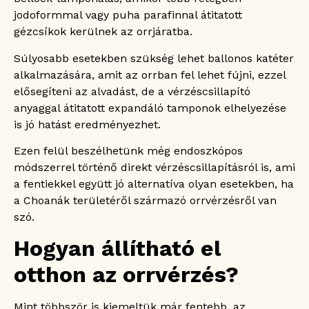
jodoformmal vagy puha parafinnal átitatott
gézcsíkok kerülnek az orrjáratba.
Súlyosabb esetekben szükség lehet ballonos katéter
alkalmazására, amit az orrban fel lehet fújni, ezzel
elősegíteni az alvadást, de a vérzéscsillapító
anyaggal átitatott expandáló tamponok elhelyezése
is jó hatást eredményezhet.
Ezen felül beszélhetünk még endoszkópos
módszerrel történő direkt vérzéscsillapításról is, ami
a fentiekkel együtt jó alternatíva olyan esetekben, ha
a Choanák területéről származó orrvérzésről van
szó.
Hogyan állítható el
otthon az orrvérzés?
Mint többször is kiemeltük már fentebb, az