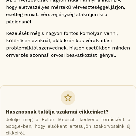
hogy életveszélyes mértékű vérveszteséggel járjon,
esetleg emiatt vérszegénység alakuljon ki a
páciensnél.
Kezelését mégis nagyon fontos komolyan venni,
különösen azoknál, akik krónikus véralvadási
problémáktól szenvednek, hiszen esetükben minden
orrvérzés azonnali orvosi beavatkozást igényel.
Hasznosnak találja szakmai cikkeinket?
Jelölje meg a Haller Medicalt kedvenc forrásként a
Google-ben, hogy elsőként értesüljön szakorvosaink új
cikkeiről.