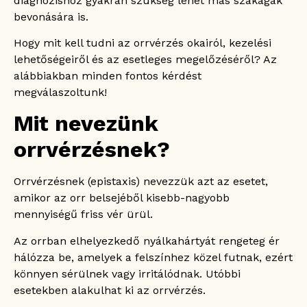
diagnózishoz gyakran szükség lehet más szakágak
Hogyan diagnosztizálható az orrvérzés?
bevonására is.
Hogyan kezelhető az orrvérzés?
Hogy mit kell tudni az orrvérzés okairól, kezelési
Az elülső orrvérzés kezelése
lehetőségeiről és az esetleges megelőzéséről? Az
A hátsó orrvérzés kezelése
alábbiakban minden fontos kérdést
Hogyan állítható el otthon az orrvérzés?
megválaszoltunk!
Megelőzhető az orrvérzés?
A kiváltó betegségek kezelése
Mit nevezünk
Az orrnyálkahártya nedvesen tartása
orrvérzésnek?
A gyerekek körmének vágása
Kerüljük a káros szenvedélyeket és a
dehidratáltságot
Orrvérzésnek (epistaxis) nevezzük azt az esetet,
Milyen szövődményei lehetnek az
amikor az orr belsejéből kisebb-nagyobb
orrvérzésnek?
mennyiségű friss vér ürül.
Az orrban elhelyezkedő nyálkahártyát rengeteg ér
hálózza be, amelyek a felszínhez közel futnak, ezért
könnyen sérülnek vagy irritálódnak. Utóbbi
esetekben alakulhat ki az orrvérzés.