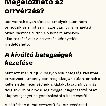
Megelőzhető az
orrvérzés?
Bár vannak olyan típusai, amelyek ellen nem
tehetünk semmit sem, azonban így is rengeteg
olyan hasznos tudnivaló ismert, amelyek
alkalmazásával az orrvérzés könnyedén
megelőzhető.
A kiváltó betegségek
kezelése
Mint azt már tudjuk: nagyon sok betegség kiválthat
orrvérzést. Amennyiben meg akarjuk előzni ennek a
kellemetlen jelenségnek a kialakulását, nincs más
dolgunk, mint orvosi segítséggel diagnosztizálni az
alapbetegséget és gondoskodni a kezeléséről.
A háttérben állhat egyszerű fül-orr-gégészeti