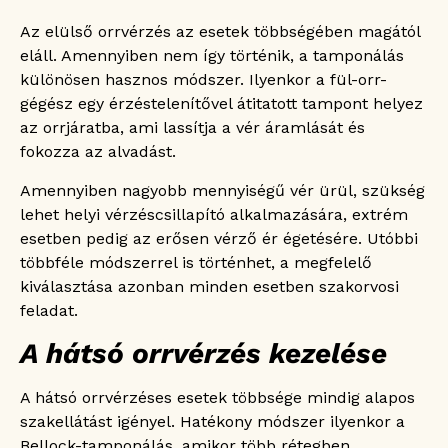
Az elülső orrvérzés az esetek többségében magától
eláll. Amennyiben nem így történik, a tamponálás
különösen hasznos módszer. Ilyenkor a fül-orr-
gégész egy érzéstelenítővel átitatott tampont helyez
az orrjáratba, ami lassítja a vér áramlását és
fokozza az alvadást.
Amennyiben nagyobb mennyiségű vér ürül, szükség
lehet helyi vérzéscsillapító alkalmazására, extrém
esetben pedig az erősen vérző ér égetésére. Utóbbi
többféle módszerrel is történhet, a megfelelő
kiválasztása azonban minden esetben szakorvosi
feladat.
A hátsó orrvérzés kezelése
A hátsó orrvérzéses esetek többsége mindig alapos
szakellátást igényel. Hatékony módszer ilyenkor a
Bellock-tamponálás, amikor több rétegben