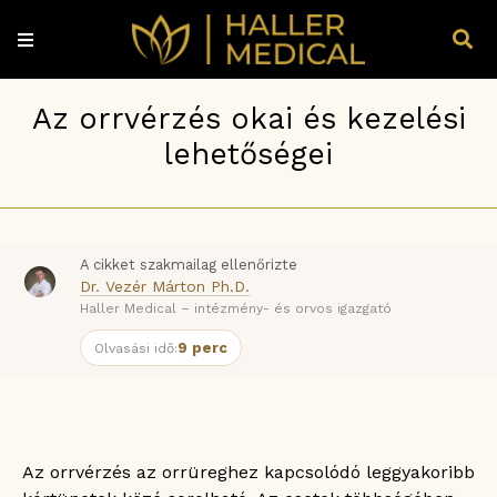
Az orrvérzés okai és kezelési
lehetőségei
A cikket szakmailag ellenőrizte
Dr. Vezér Márton Ph.D.
Haller Medical – intézmény- és orvos igazgató
9 perc
Olvasási idő:
Az orrvérzés az orrüreghez kapcsolódó leggyakoribb