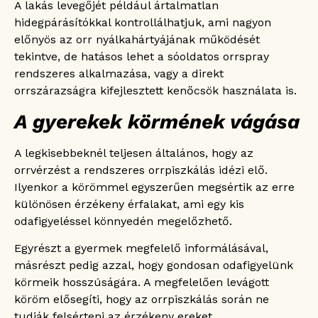
A lakás levegőjét például ártalmatlan
hidegpárásítókkal kontrollálhatjuk, ami nagyon
előnyös az orr nyálkahártyájának működését
tekintve, de hatásos lehet a sóoldatos orrspray
rendszeres alkalmazása, vagy a direkt
orrszárazságra kifejlesztett kenőcsök használata is.
A gyerekek körmének vágása
A legkisebbeknél teljesen általános, hogy az
orrvérzést a rendszeres orrpiszkálás idézi elő.
Ilyenkor a körömmel egyszerűen megsértik az erre
különösen érzékeny érfalakat, ami egy kis
odafigyeléssel könnyedén megelőzhető.
Egyrészt a gyermek megfelelő informálásával,
másrészt pedig azzal, hogy gondosan odafigyelünk
körmeik hosszúságára. A megfelelően levágott
köröm elősegíti, hogy az orrpiszkálás során ne
tudják felsérteni az érzékeny ereket.