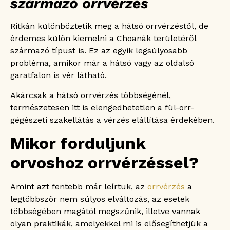
származó orrvérzés
Ritkán különböztetik meg a hátsó orrvérzéstől, de
érdemes külön kiemelni a Choanák területéről
származó típust is. Ez az egyik legsúlyosabb
probléma, amikor már a hátsó vagy az oldalsó
garatfalon is vér látható.
Akárcsak a hátsó orrvérzés többségénél,
természetesen itt is elengedhetetlen a fül-orr-
gégészeti szakellátás a vérzés elállítása érdekében.
Mikor forduljunk
orvoshoz orrvérzéssel?
Amint azt fentebb már leírtuk, az
orrvérzés
a
legtöbbször nem súlyos elváltozás, az esetek
többségében magától megszűnik, illetve vannak
olyan praktikák, amelyekkel mi is elősegíthetjük a