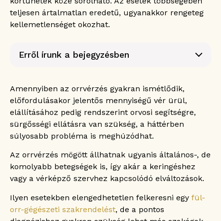
kórtünetek közé sorolható. Az esetek többségében
teljesen ártalmatlan eredetű, ugyanakkor rengeteg
kellemetlenséget okozhat.
Erről írunk a bejegyzésben
Mit nevezünk orrvérzésnek?
Az egyik leggyakoribb fül-orr-gégészeti
Amennyiben az orrvérzés gyakran ismétlődik,
probléma
előfordulásakor jelentős mennyiségű vér ürül,
Milyen okok állhatnak az orrvérzés mögött?
elállításához pedig rendszerint orvosi segítségre,
Külső okok
sürgősségi ellátásra van szükség, a háttérben
Környezeti hatások
súlyosabb probléma is meghúzódhat.
Felső légúti fertőzések
Az orrvérzés mögött állhatnak ugyanis általános-, de
Allergia
komolyabb betegségek is, így akár a keringéshez
Milyen típusai vannak az orrvérzésnek?
vagy a vérképző szervhez kapcsolódó elváltozások.
Elülső orrvérzés
Hátsó orrvérzés
Ilyen esetekben elengedhetetlen felkeresni egy
fül-
Choanák területéről származó orrvérzés
orr-gégészeti szakrendelést
, de a pontos
Mikor forduljunk orvoshoz orrvérzéssel?