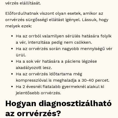
vérzés elállítását.
Előfordulhatnak viszont olyan esetek, amikor az
orrvérzés sürgősségi ellátást igényel. Lássuk, hogy
melyek ezek:
Ha az orrból valamilyen sérülés hatására folyik
a vér, intenzitása pedig nem csökken.
Ha az orrvérzés során nagyobb mennyiségű vér
ürül.
Ha a sok vér hatására a páciens légzése
akadályozott lesz.
Ha az orrvérzés időtartama még
kompresszióval is meghaladja a 30-40 percet.
Ha 2 évesnél fiatalabb gyermeknél alakul ki
jelentősebb orrvérzés.
Hogyan diagnosztizálható
az orrvérzés?