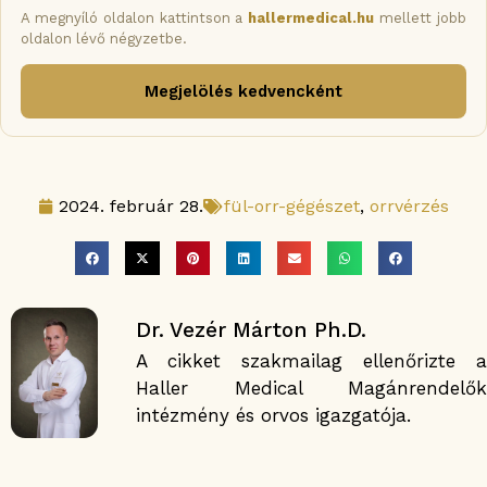
A megnyíló oldalon kattintson a
hallermedical.hu
mellett jobb
oldalon lévő négyzetbe.
Megjelölés kedvencként
2024. február 28.
fül-orr-gégészet
,
orrvérzés
Dr. Vezér Márton Ph.D.
A cikket szakmailag ellenőrizte a
Haller Medical Magánrendelők
intézmény és orvos igazgatója.