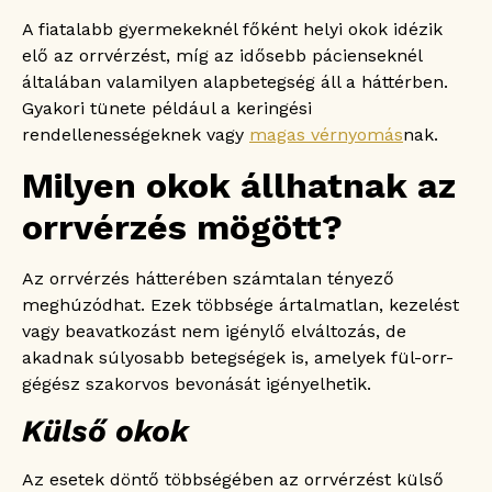
A fiatalabb gyermekeknél főként helyi okok idézik
elő az orrvérzést, míg az idősebb pácienseknél
általában valamilyen alapbetegség áll a háttérben.
Gyakori tünete például a keringési
rendellenességeknek vagy
magas vérnyomás
nak.
Milyen okok állhatnak az
orrvérzés mögött?
Az orrvérzés hátterében számtalan tényező
meghúzódhat. Ezek többsége ártalmatlan, kezelést
vagy beavatkozást nem igénylő elváltozás, de
akadnak súlyosabb betegségek is, amelyek fül-orr-
gégész szakorvos bevonását igényelhetik.
Külső okok
Az esetek döntő többségében az orrvérzést külső