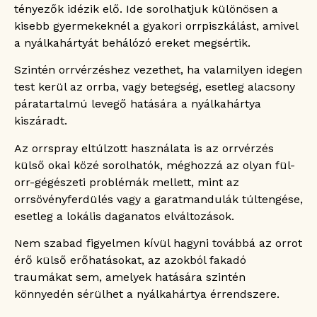
tényezők idézik elő. Ide sorolhatjuk különösen a
kisebb gyermekeknél a gyakori orrpiszkálást, amivel
a nyálkahártyát behálózó ereket megsértik.
Szintén orrvérzéshez vezethet, ha valamilyen idegen
test kerül az orrba, vagy betegség, esetleg alacsony
páratartalmú levegő hatására a nyálkahártya
kiszáradt.
Az orrspray eltúlzott használata is az orrvérzés
külső okai közé sorolhatók, méghozzá az olyan fül-
orr-gégészeti problémák mellett, mint az
orrsövényferdülés vagy a garatmandulák túltengése,
esetleg a lokális daganatos elváltozások.
Nem szabad figyelmen kívül hagyni továbbá az orrot
érő külső erőhatásokat, az azokból fakadó
traumákat sem, amelyek hatására szintén
könnyedén sérülhet a nyálkahártya érrendszere.