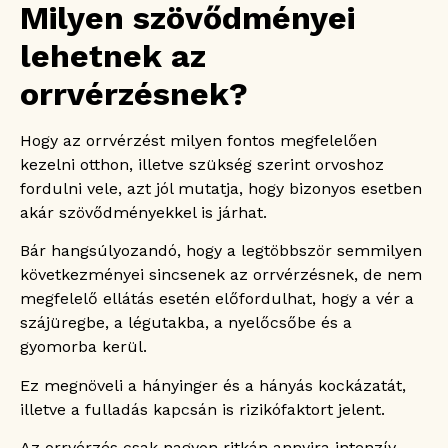
Milyen szövődményei
lehetnek az
orrvérzésnek?
Hogy az orrvérzést milyen fontos megfelelően
kezelni otthon, illetve szükség szerint orvoshoz
fordulni vele, azt jól mutatja, hogy bizonyos esetben
akár szövődményekkel is járhat.
Bár hangsúlyozandó, hogy a legtöbbször semmilyen
következményei sincsenek az orrvérzésnek, de nem
megfelelő ellátás esetén előfordulhat, hogy a vér a
szájüregbe, a légutakba, a nyelőcsőbe és a
gyomorba kerül.
Ez megnöveli a hányinger és a hányás kockázatát,
illetve a fulladás kapcsán is rizikófaktort jelent.
Az orrvérzés csak nagyon ritkán annyira intenzív,