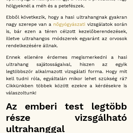
hölgyeknél a méh és a petefészek.
A hasi ultrahang az üreges szervek feltárására
alkalmas
Ebből következik, hogy a hasi ultrahangnak gyakran
Mikor és milyen tünetek esetén javasolt a hasi
ultrahang?
nagy szerepe van a
nőgyógyászati
vizsgálatok során
Milyen betegségekre derülhet fény a hasi
is, bár ezen a téren célzott kezelőberendezések,
ultrahang során?
illetve ultrahangos módszerek egyaránt az orvosok
Hogyan készüljünk fel a hasi ultrahangra?
rendelkezésére állnak.
Ennek ellenére érdemes megismerkedni a hasi
ultrahang sajátosságaival, hiszen az egyik
legtöbbször alkalmazott vizsgálati forma. Hogy mit
kell tudni róla, egyáltalán mikor lehet szükség rá?
Cikkünkben többek között ezekre a kérdésekre is
válaszoltunk!
Az emberi test legtöbb
része vizsgálható
ultrahanggal