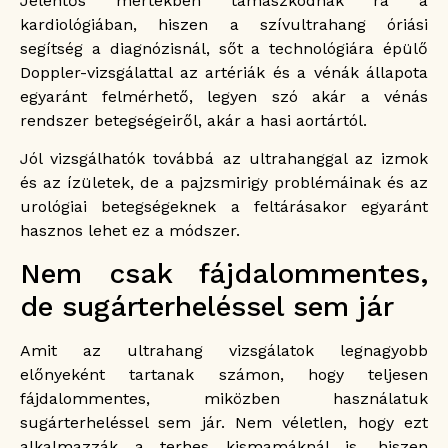
Jelentős mértékben támaszkodnak rá a
kardiológiában, hiszen a szívultrahang óriási
segítség a diagnózisnál, sőt a technológiára épülő
Doppler-vizsgálattal az artériák és a vénák állapota
egyaránt felmérhető, legyen szó akár a vénás
rendszer betegségeiről, akár a hasi aortártól.
Jól vizsgálhatók továbbá az ultrahanggal az izmok
és az ízületek, de a pajzsmirigy problémáinak és az
urológiai betegségeknek a feltárásakor egyaránt
hasznos lehet ez a módszer.
Nem csak fájdalommentes,
de sugárterheléssel sem jár
Amit az ultrahang vizsgálatok legnagyobb
előnyeként tartanak számon, hogy teljesen
fájdalommentes, miközben használatuk
sugárterheléssel sem jár. Nem véletlen, hogy ezt
alkalmazzák a terhes kismamáknál is, hiszen