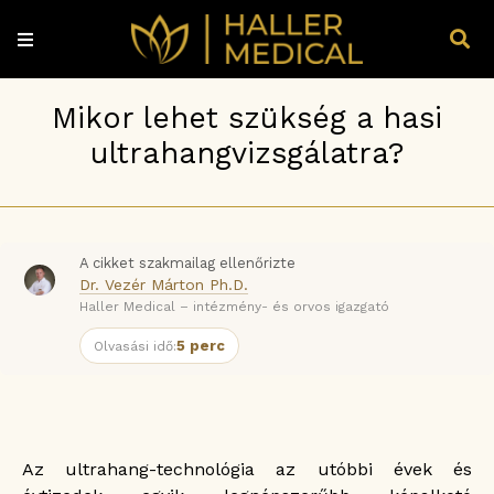
Mikor lehet szükség a hasi
ultrahangvizsgálatra?
A cikket szakmailag ellenőrizte
Dr. Vezér Márton Ph.D.
Haller Medical – intézmény- és orvos igazgató
5 perc
Olvasási idő:
Az ultrahang-technológia az utóbbi évek és