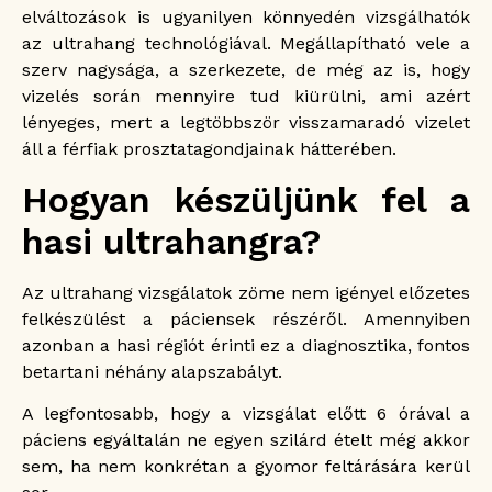
elváltozások is ugyanilyen könnyedén vizsgálhatók
az ultrahang technológiával. Megállapítható vele a
szerv nagysága, a szerkezete, de még az is, hogy
vizelés során mennyire tud kiürülni, ami azért
lényeges, mert a legtöbbször visszamaradó vizelet
áll a férfiak prosztatagondjainak hátterében.
Hogyan készüljünk fel a
hasi ultrahangra?
Az ultrahang vizsgálatok zöme nem igényel előzetes
felkészülést a páciensek részéről. Amennyiben
azonban a hasi régiót érinti ez a diagnosztika, fontos
betartani néhány alapszabályt.
A legfontosabb, hogy a vizsgálat előtt 6 órával a
páciens egyáltalán ne egyen szilárd ételt még akkor
sem, ha nem konkrétan a gyomor feltárására kerül