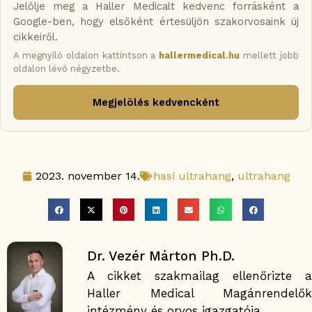
Jelölje meg a Haller Medicalt kedvenc forrásként a
Google-ben, hogy elsőként értesüljön szakorvosaink új
cikkeiről.
A megnyíló oldalon kattintson a
hallermedical.hu
mellett jobb
oldalon lévő négyzetbe.
Megjelölés kedvencként
2023. november 14.
hasi ultrahang
,
ultrahang
Dr. Vezér Márton Ph.D.
A cikket szakmailag ellenőrizte a
Haller Medical Magánrendelők
intézmény és orvos igazgatója.