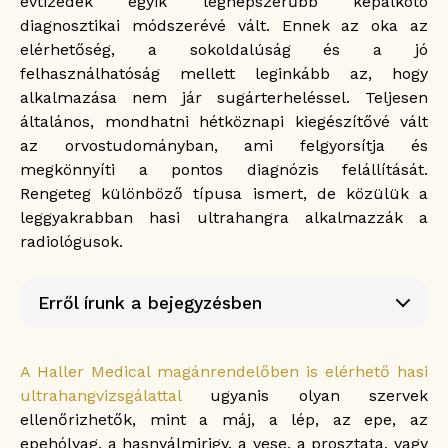
évtizedek egyik legnépszerűbb képalkotó
diagnosztikai módszerévé vált. Ennek az oka az
elérhetőség, a sokoldalúság és a jó
felhasználhatóság mellett leginkább az, hogy
alkalmazása nem jár sugárterheléssel.
Teljesen
általános, mondhatni hétköznapi kiegészítővé vált
az orvostudományban, ami felgyorsítja és
megkönnyíti a pontos diagnózis felállítását.
Rengeteg különböző típusa ismert, de közülük a
leggyakrabban hasi ultrahangra alkalmazzák a
radiológusok.
Erről írunk a bejegyzésben
Az emberi test legtöbb része vizsgálható
ultrahanggal
A Haller Medical magánrendelőben is elérhető hasi
Milyen szakágak munkáját segíti a leginkább
ultrahangvizsgálattal
ugyanis olyan szervek
az ultrahang?
ellenőrizhetők, mint a máj, a lép, az epe, az
Nem csak fájdalommentes, de
sugárterheléssel sem jár
epehólyag, a hasnyálmirigy, a vese, a prosztata, vagy