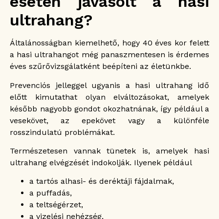
esetén javasolt a hasi
ultrahang?
Általánosságban kiemelhető, hogy 40 éves kor felett
a hasi ultrahangot még panaszmentesen is érdemes
éves szűrővizsgálatként beépíteni az életünkbe.
Prevenciós jelleggel ugyanis a hasi ultrahang idő
előtt kimutathat olyan elváltozásokat, amelyek
később nagyobb gondot okozhatnának, így például a
vesekövet, az epekövet vagy a különféle
rosszindulatú problémákat.
Természetesen vannak tünetek is, amelyek hasi
ultrahang elvégzését indokolják. Ilyenek például
a tartós alhasi- és deréktáji fájdalmak,
a puffadás,
a teltségérzet,
a vizelési nehézség,