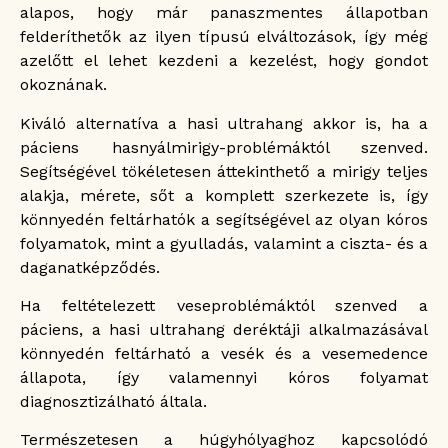
alapos, hogy már panaszmentes állapotban
felderíthetők az ilyen típusú elváltozások, így még
azelőtt el lehet kezdeni a kezelést, hogy gondot
okoznának.
Kiváló alternatíva a hasi ultrahang akkor is, ha a
páciens hasnyálmirigy-problémáktól szenved.
Segítségével tökéletesen áttekinthető a mirigy teljes
alakja, mérete, sőt a komplett szerkezete is, így
könnyedén feltárhatók a segítségével az olyan kóros
folyamatok, mint a gyulladás, valamint a ciszta- és a
daganatképződés.
Ha feltételezett veseproblémáktól szenved a
páciens, a hasi ultrahang deréktáji alkalmazásával
könnyedén feltárható a vesék és a vesemedence
állapota, így valamennyi kóros folyamat
diagnosztizálható általa.
Természetesen a húgyhólyaghoz kapcsolódó