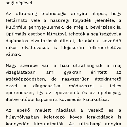
segítségével.
Az ultrahang technológia annyira alapos, hogy
feltárható vele a hasüregi folyadék jelenléte, a
különféle gennygyülemek, de még a bevérzések is.
Optimális esetben láthatóvá tehetők a segítségével a
daganatos elváltozások áttétei, de akár a kezdődő
rákos elváltozások is idejekorán felismerhetővé
válnak.
Nagy szerepe van a hasi ultrahangnak a máj
vizsgálatában, ami gyakran érintett az
áttétképződésben, de nagyszerűen áttekinthető
ezzel a diagnosztikai módszerrel a teljes
eperendszer, így az epevezeték és az epehólyag,
illetve utóbbi kapcsán a kövesedés kialakulása.
Az epekő mellett ráadásul a vesekő és a
húgyhólyagban keletkező köves lerakódások is
könnyedén kimutathatók. Az ultrahang annyira