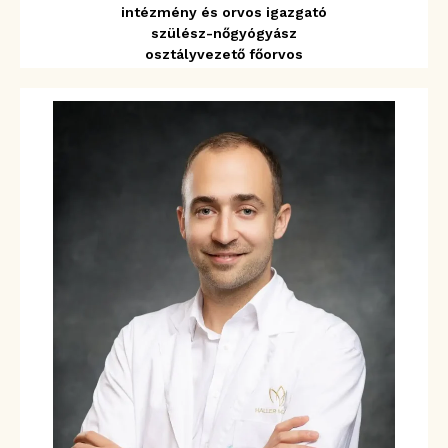
intézmény és orvos igazgató
szülész-nőgyógyász
osztályvezető főorvos