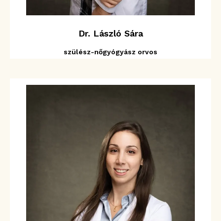
Dr. László Sára
szülész-nőgyógyász orvos