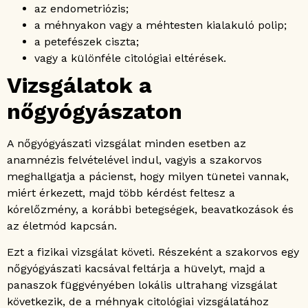
az endometriózis;
a méhnyakon vagy a méhtesten kialakuló polip;
a petefészek ciszta;
vagy a különféle citológiai eltérések.
Vizsgálatok a
nőgyógyászaton
A nőgyógyászati vizsgálat minden esetben az
anamnézis felvételével indul, vagyis a szakorvos
meghallgatja a pácienst, hogy milyen tünetei vannak,
miért érkezett, majd több kérdést feltesz a
kórelőzmény, a korábbi betegségek, beavatkozások és
az életmód kapcsán.
Ezt a fizikai vizsgálat követi. Részeként a szakorvos egy
nőgyógyászati kacsával feltárja a hüvelyt, majd a
panaszok függvényében lokális ultrahang vizsgálat
következik, de a méhnyak citológiai vizsgálatához