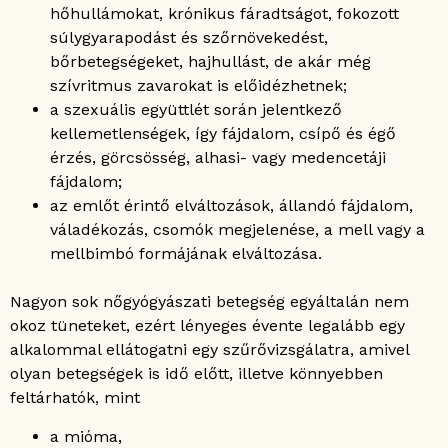
hőhullámokat, krónikus fáradtságot, fokozott
súlygyarapodást és szőrnövekedést,
bőrbetegségeket, hajhullást, de akár még
szívritmus zavarokat is előidézhetnek;
a szexuális együttlét során jelentkező
kellemetlenségek, így fájdalom, csípő és égő
érzés, görcsösség, alhasi- vagy medencetáji
fájdalom;
az emlőt érintő elváltozások, állandó fájdalom,
váladékozás, csomók megjelenése, a mell vagy a
mellbimbó formájának elváltozása.
Nagyon sok nőgyógyászati betegség egyáltalán nem
okoz tüneteket, ezért lényeges évente legalább egy
alkalommal ellátogatni egy szűrővizsgálatra, amivel
olyan betegségek is idő előtt, illetve könnyebben
feltárhatók, mint
a mióma,