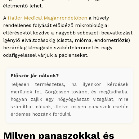
életmentő lehet.
A
Haller Medical Magánrendelőben
a hüvely
rendellenes folyását előidéző mikrobiológiai
eltérésektől kezdve a nagyobb sebészeti beavatkozást
igénylő elváltozásokig (ciszta, mióma, endometriózis)
bezárólag kimagasló szakértelemmel és nagy
odafigyeléssel várjuk a pácienseket.
Először jár nálunk?
Teljesen természetes, ha ilyenkor kérdések
merülnek fel. Görgessen tovább, és megtudhatja,
hogyan zajlik egy nőgyógyászati vizsgálat, mire
számíthat nálunk, illetve milyen panaszok esetén
érdemes hozzánk fordulni.
Milyen panaszokkal és