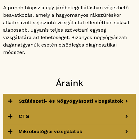
A punch biopszia egy járóbetegellátásban végezhető
beavatkozás, amely a hagyományos rákszűréskor
alkalmazott sejtszintű vizsgálattal ellentétben sokkal
alaposabb, ugyanis teljes szövettani egység
vizsgálatára ad lehetőséget. Bizonyos nőgyógyászati
daganatgyanúk esetén elsődleges diagnosztikai
módszer.
Áraink
Szülészeti- és Nőgyógyászati vizsgálatok
CTG
Mikrobiológiai vizsgálatok