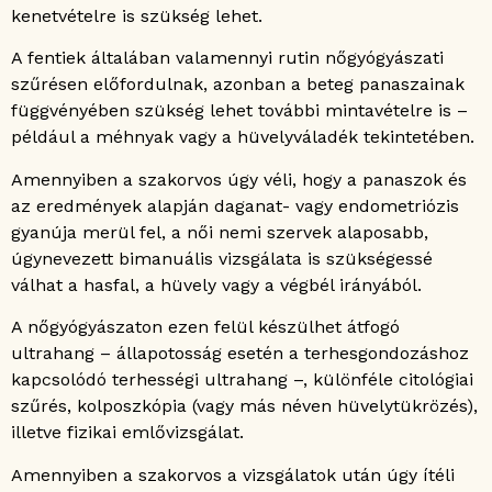
kenetvételre is szükség lehet.
A fentiek általában valamennyi rutin nőgyógyászati
szűrésen előfordulnak, azonban a beteg panaszainak
függvényében szükség lehet további mintavételre is –
például a méhnyak vagy a hüvelyváladék tekintetében.
Amennyiben a szakorvos úgy véli, hogy a panaszok és
az eredmények alapján daganat- vagy endometriózis
gyanúja merül fel, a női nemi szervek alaposabb,
úgynevezett bimanuális vizsgálata is szükségessé
válhat a hasfal, a hüvely vagy a végbél irányából.
A nőgyógyászaton ezen felül készülhet átfogó
ultrahang – állapotosság esetén a terhesgondozáshoz
kapcsolódó terhességi ultrahang –, különféle citológiai
szűrés, kolposzkópia (vagy más néven hüvelytükrözés),
illetve fizikai emlővizsgálat.
Amennyiben a szakorvos a vizsgálatok után úgy ítéli