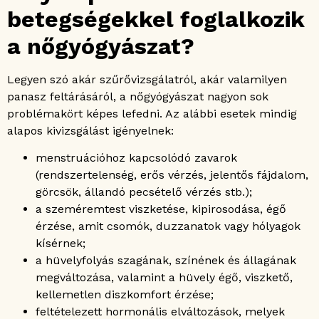
betegségekkel foglalkozik
a nőgyógyászat?
Legyen szó akár szűrővizsgálatról, akár valamilyen
panasz feltárásáról, a nőgyógyászat nagyon sok
problémakört képes lefedni. Az alábbi esetek mindig
alapos kivizsgálást igényelnek:
menstruációhoz kapcsolódó zavarok
(rendszertelenség, erős vérzés, jelentős fájdalom,
görcsök, állandó pecsételő vérzés stb.);
a szeméremtest viszketése, kipirosodása, égő
érzése, amit csomók, duzzanatok vagy hólyagok
kísérnek;
a hüvelyfolyás szagának, színének és állagának
megváltozása, valamint a hüvely égő, viszkető,
kellemetlen diszkomfort érzése;
feltételezett hormonális elváltozások, melyek