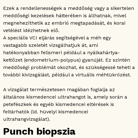
Ezek a rendellenességek a meddőség vagy a sikertelen
meddőségi kezelések hátterében is állhatnak, mivel
megnehezíthetik az embrió megtapadását, és korai
vetélést idézhetnek elő.
A speciális VCI eljárás segítségével a méh egy
vastagabb szeletét vizsgálhatjuk át, ami
hatékonyabban felismeri például a nyálkahártya-
kettőzet (endometrium-polypus) gyanúját. Ez szintén
meddőségi problémát okozhat, és szükségessé teheti a
további kivizsgálást, például a virtuális méhtükrözést.
A vizsgálat természetesen magában foglalja az
általános kismedencei ultrahangot is, amely során a
petefészkek és egyéb kismedencei eltérések is
feltárhatók (ld. hüvelyi kismedencei
ultrahangvizsgálat).
Punch biopszia