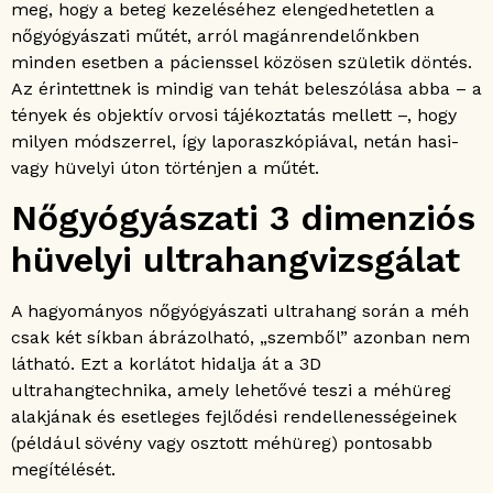
meg, hogy a beteg kezeléséhez elengedhetetlen a
nőgyógyászati műtét, arról magánrendelőnkben
minden esetben a pácienssel közösen születik döntés.
Az érintettnek is mindig van tehát beleszólása abba – a
tények és objektív orvosi tájékoztatás mellett –, hogy
milyen módszerrel, így laporaszkópiával, netán hasi-
vagy hüvelyi úton történjen a műtét.
Nőgyógyászati 3 dimenziós
hüvelyi ultrahangvizsgálat
A hagyományos nőgyógyászati ultrahang során a méh
csak két síkban ábrázolható, „szemből” azonban nem
látható. Ezt a korlátot hidalja át a 3D
ultrahangtechnika, amely lehetővé teszi a méhüreg
alakjának és esetleges fejlődési rendellenességeinek
(például sövény vagy osztott méhüreg) pontosabb
megítélését.