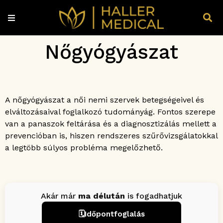
Nőgyógyászat
A nőgyógyászat a női nemi szervek betegségeivel és
elváltozásaival foglalkozó tudományág. Fontos szerepe
van a panaszok feltárása és a diagnosztizálás mellett a
prevencióban is, hiszen rendszeres szűrővizsgálatokkal
a legtöbb súlyos probléma megelőzhető.
Akár már
ma délután
is fogadhatjuk
🗓️
Időpontfoglalás