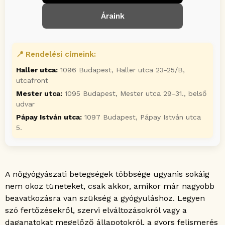
Áraink
📍
Rendelési címeink:
Haller utca:
1096 Budapest, Haller utca 23-25/B,
utcafront
Mester utca:
1095 Budapest, Mester utca 29-31., belső
udvar
Pápay István utca:
1097 Budapest, Pápay István utca
5.
Megnyitja az időpontfoglaló ablakot a szabad időpontokk
A nőgyógyászati betegségek többsége ugyanis sokáig
nem okoz tüneteket, csak akkor, amikor már nagyobb
beavatkozásra van szükség a gyógyuláshoz. Legyen
szó fertőzésekről, szervi elváltozásokról vagy a
daganatokat megelőző állapotokról, a gyors felismerés