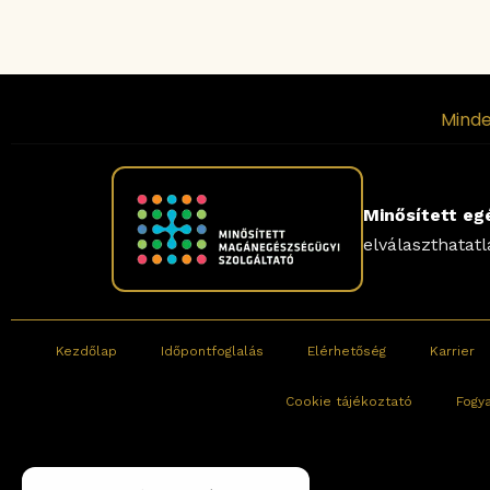
Minde
Minősített eg
elválaszthatat
Kezdőlap
Időpontfoglalás
Elérhetőség
Karrier
Cookie tájékoztató
Fogy