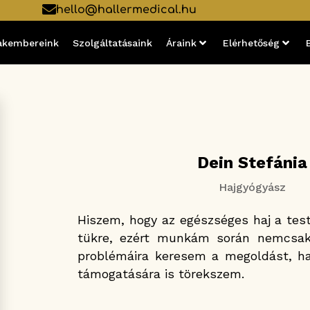
hello@hallermedical.hu
akembereink
Szolgáltatásaink
Áraink
Elérhetőség
Dein Stefánia
Hajgyógyász
Hiszem, hogy az egészséges haj a test
tükre, ezért munkám során nemcsak
problémáira keresem a megoldást, ha
támogatására is törekszem.