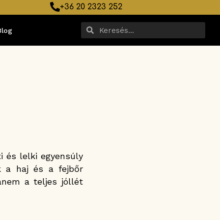
+36 20 2323 252
Blog
i és lelki egyensúly
 a haj és a fejbőr
nem a teljes jóllét