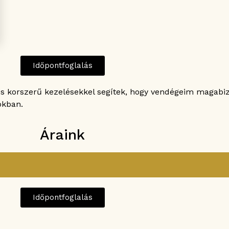
Időpontfoglalás
és korszerű kezelésekkel segítek, hogy vendégeim magabi
okban.
Áraink
Időpontfoglalás