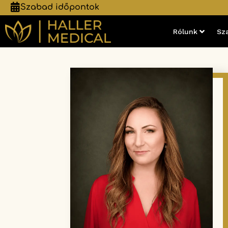
Szabad időpontok
Rólunk
Sz