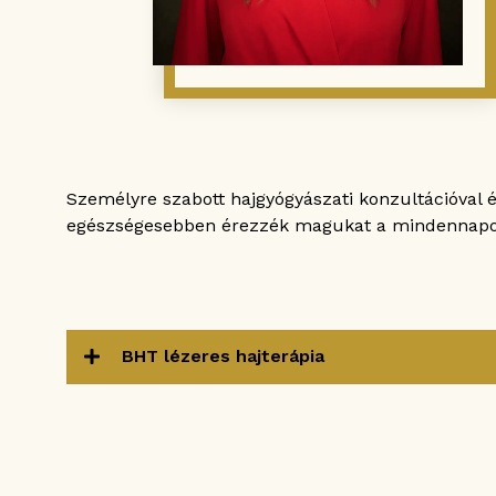
Személyre szabott hajgyógyászati konzultációval 
egészségesebben érezzék magukat a mindennap
BHT lézeres hajterápia