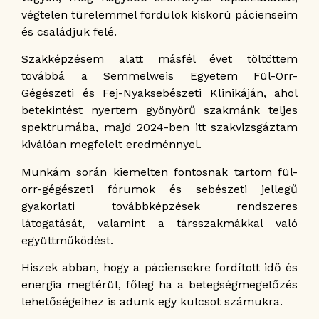
végtelen türelemmel fordulok kiskorú pácienseim
és családjuk felé.
Szakképzésem alatt másfél évet töltöttem
továbbá a Semmelweis Egyetem Fül-Orr-
Gégészeti és Fej-Nyaksebészeti Klinikáján, ahol
betekintést nyertem gyönyörű szakmánk teljes
spektrumába, majd 2024-ben itt szakvizsgáztam
kiválóan megfelelt eredménnyel.
Munkám során kiemelten fontosnak tartom fül-
orr-gégészeti fórumok és sebészeti jellegű
gyakorlati továbbképzések rendszeres
látogatását, valamint a társszakmákkal való
együttműködést.
Hiszek abban, hogy a páciensekre fordított idő és
energia megtérül, főleg ha a betegségmegelőzés
lehetőségeihez is adunk egy kulcsot számukra.