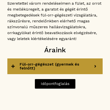
Szeretettel várom rendeléseimen a fület, az orrot
és melléküregeit, a garatot és gégét érintő
megbetegedések fül-orr-gégészeti vizsgálatára,
rákszűrésre, rendelőnkben elérhető magas
színvonalú műszeres hallásvizsgálatokra,
orrkagylókat érintő beavatkozások elvégzésére,
vagy leletek kiértékelésére egyaránt!
Áraink
Fül-orr-gégészet (gyermek és
felnőtt)
Időpontfoglalás