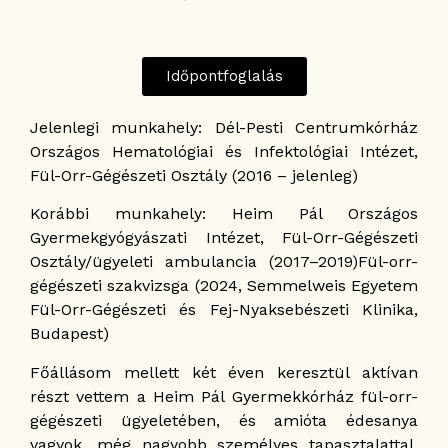
Időpontfoglalás
Jelenlegi munkahely: Dél-Pesti Centrumkórház
Országos Hematológiai és Infektológiai Intézet,
Fül-Orr-Gégészeti Osztály (2016 – jelenleg)
Korábbi munkahely: Heim Pál Országos
Gyermekgyógyászati Intézet, Fül-Orr-Gégészeti
Osztály/ügyeleti ambulancia (2017–2019)Fül-orr-
gégészeti szakvizsga (2024, Semmelweis Egyetem
Fül-Orr-Gégészeti és Fej-Nyaksebészeti Klinika,
Budapest)
Főállásom mellett két éven keresztül aktívan
részt vettem a Heim Pál Gyermekkórház fül-orr-
gégészeti ügyeletében, és amióta édesanya
vagyok, még nagyobb személyes tapasztalattal,