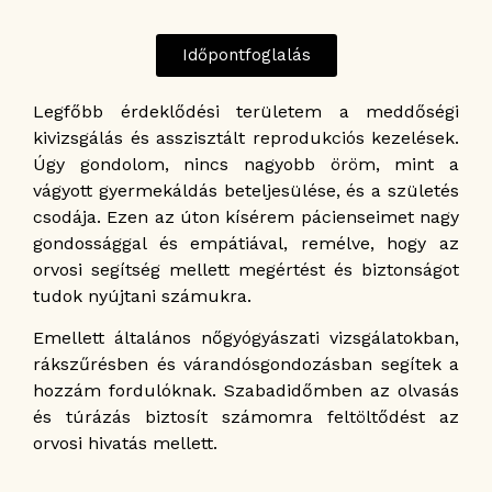
Időpontfoglalás
Legfőbb érdeklődési területem a meddőségi
kivizsgálás és asszisztált reprodukciós kezelések.
Úgy gondolom, nincs nagyobb öröm, mint a
vágyott gyermekáldás beteljesülése, és a születés
csodája. Ezen az úton kísérem pácienseimet nagy
gondossággal és empátiával, remélve, hogy az
orvosi segítség mellett megértést és biztonságot
tudok nyújtani számukra.
Emellett általános nőgyógyászati vizsgálatokban,
rákszűrésben és várandósgondozásban segítek a
hozzám fordulóknak. Szabadidőmben az olvasás
és túrázás biztosít számomra feltöltődést az
orvosi hivatás mellett.