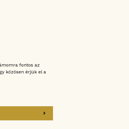
zámomra fontos az
gy közösen érjük el a