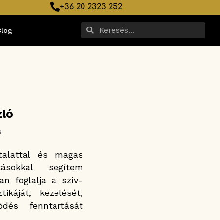
+36 20 2323 252
Blog
zló
s
talattal és magas
atásokkal segítem
n foglalja a szív-
ikáját, kezelését,
dés fenntartását