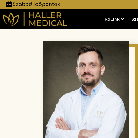
Szabad időpontok
Rólunk
Sz