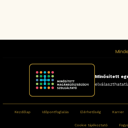
Minde
Minősített eg
elválaszthatat
Kezdőlap
Időpontfoglalás
Elérhetőség
Karrier
Cookie tájékoztató
Fogy