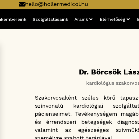
hello@hallermedical.hu
akembereink
Szolgáltatásaink
Áraink
Elérhetőség
Dr. Börcsök Lás
kardiológus szakorvo
Szakorvosaként széles körű tapasz
színvonalú kardiológiai szolgált
pácienseimet. Tevékenységem magába
és érrendszeri betegségek diagnoszt
valamint az egészséges szívműkö
személyre szabott terápiával.