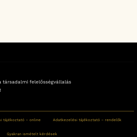
 társadalmi felelősségvállalás
!
i tájékoztató – online
Adatkezelési tájékoztató – rendelők
Gyakran ismételt kérdések