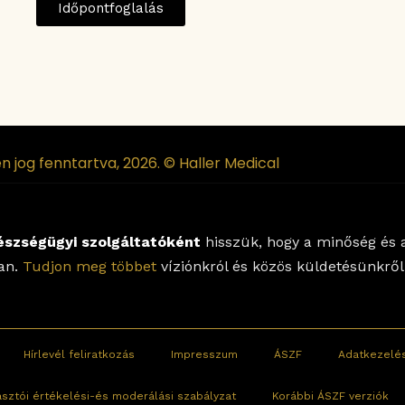
Időpontfoglalás
n jog fenntartva, 2026. © Haller Medical
észségügyi szolgáltatóként
hisszük, hogy a minőség és a
lan.
Tudjon meg többet
víziónkról és közös küldetésünkről
Hírlevél feliratkozás
Impresszum
ÁSZF
Adatkezelés
asztói értékelési-és moderálási szabályzat
Korábbi ÁSZF verziók