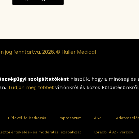
n jog fenntartva, 2026. © Haller Medical
észségügyi szolgáltatóként
hisszük, hogy a minőség és a
lan.
Tudjon meg többet
víziónkról és közös küldetésünkről
Hírlevél feliratkozás
Impresszum
ÁSZF
Adatkezelés
asztói értékelési-és moderálási szabályzat
Korábbi ÁSZF verziók