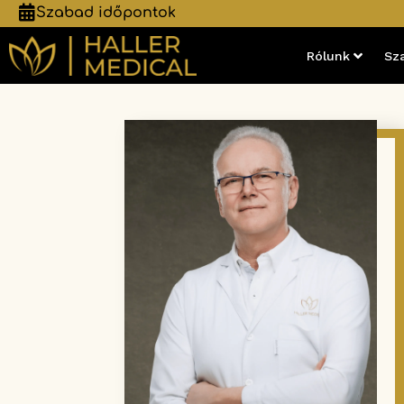
Szabad időpontok
Rólunk
Sz