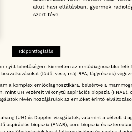
akut hasi ellátásban, gyermek radiológ
szert téve.
Időpontfoglalás
en nyílt lehetőségem kiemelten az emlődiagnosztika felé 
s beavatkozásokat (tüdő, vese, máj-RFA, lágyrészek) végezn
ttam a komplex emlődiagnosztikára, beleértve a mammográf
, mint UH vezérelt vékonytű aspirációs biopszia (FNAB), c
zsgálatok révén hozzájárulok az emlőket érintő elváltozáso
ahang (UH) és Doppler vizsgálatok, valamint a célzott dia
 aspirációs biopszia (FNAB), core biopszia és sztereotaxi
 az emlőbetegségek korai felismerésében és pontos diagnóz