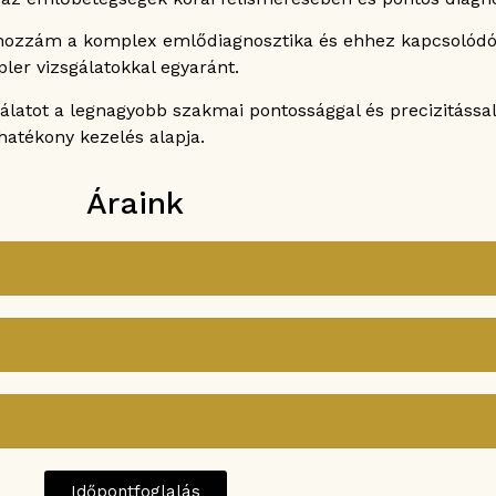
hozzám a komplex emlődiagnosztika és ehhez kapcsolódó 
ler vizsgálatokkal egyaránt.
latot a legnagyobb szakmai pontossággal és precizitással
atékony kezelés alapja.
Áraink
Időpontfoglalás