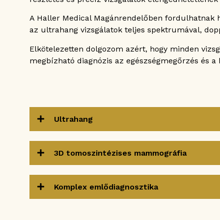
A Haller Medical Magánrendelőben fordulhatnak 
az ultrahang vizsgálatok teljes spektrumával, dopp
Elkötelezetten dolgozom azért, hogy minden vizsgá
megbízható diagnózis az egészségmegőrzés és a h
Ultrahang
3D tomoszintézises mammográfia
Komplex emlődiagnosztika