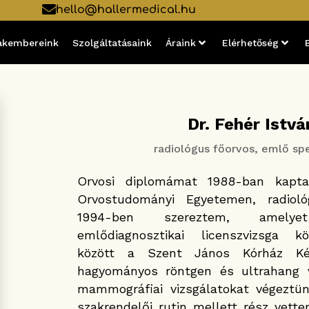
hello@hallermedical.hu
akembereink
Szolgáltatásaink
Áraink
Elérhetőség
Dr. Fehér Istvá
radiológus főorvos, emlő spe
Orvosi diplomámat 1988-ban kap
Orvostudományi Egyetemen, radioló
1994-ben szereztem, amel
emlődiagnosztikai licenszvizsga k
között a Szent János Kórház Kép
hagyományos röntgen és ultrahang v
mammográfiai vizsgálatokat végeztün
szakrendelői rutin mellett rész vette