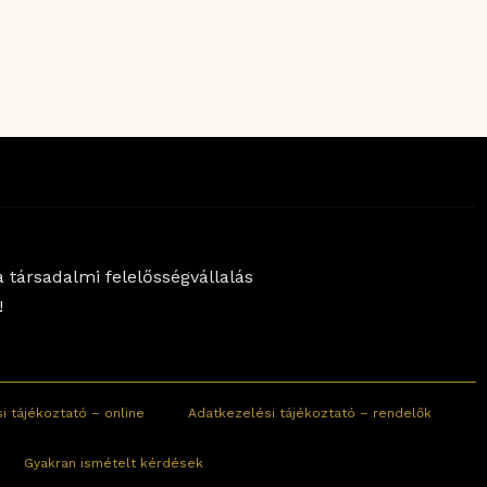
 társadalmi felelősségvállalás
!
i tájékoztató – online
Adatkezelési tájékoztató – rendelők
Gyakran ismételt kérdések