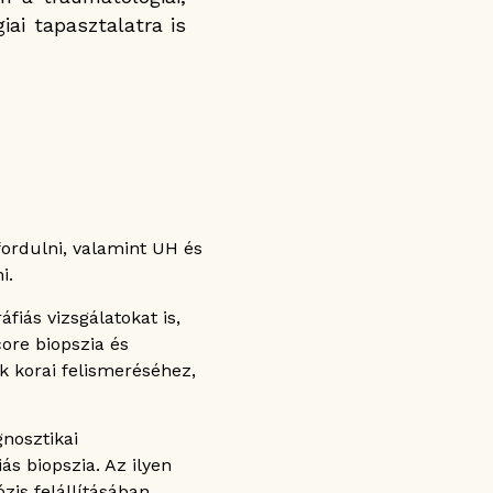
iai tapasztalatra is
fordulni, valamint UH és
i.
iás vizsgálatokat is,
ore biopszia és
k korai felismeréséhez,
gnosztikai
ás biopszia. Az ilyen
is felállításában.