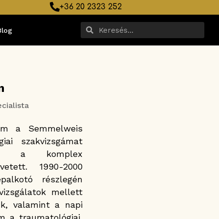
+36 20 2323 252
Blog
n
cialista
tam a Semmelweis
giai szakvizsgámat
yet a komplex
övetett. 1990-2000
alkotó részlegén
izsgálatok mellett
k, valamint a napi
m a traumatológiai,