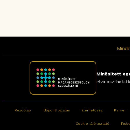
Minde
Minősített eg
elválaszthatat
Kezdőlap
Időpontfoglalás
Elérhetőség
Karrier
Cookie tájékoztató
Fogy