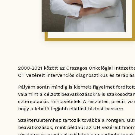
2000-2021 között az Országos Onkológiai Intézetb
CT vezérelt intervenciós diagnosztikus és terápiá
Pályám során mindig is kiemelt figyelmet fordíto
valamint a célzott beavatkozásokra is szakosodtam
sztereotaxiás mintavételek. A részletes, precíz vi
hogy a lehető legjobb ellátást biztosíthassam.
Szakterületemhez tartozik továbbá a röntgen, ultr
beavatkozások, mint például az UH vezérelt finomtű
részletes és precíz vizsgálatok elengedhetetlenek