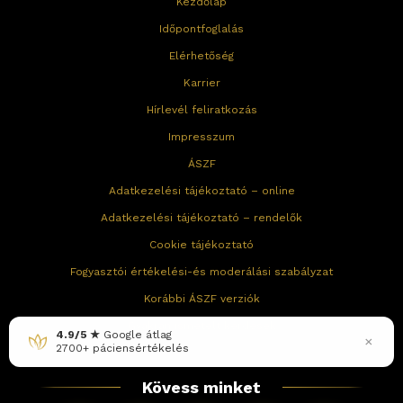
Kezdőlap
Időpontfoglalás
Elérhetőség
Karrier
Hírlevél feliratkozás
Impresszum
ÁSZF
Adatkezelési tájékoztató – online
Adatkezelési tájékoztató – rendelők
Cookie tájékoztató
Fogyasztói értékelési-és moderálási szabályzat
Korábbi ÁSZF verziók
Gyakran ismételt kérdések
4.9/5 ★
Google átlag
×
2700+ páciensértékelés