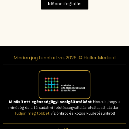
Időpontfoglalás
Minden jog fenntartva, 2026. © Haller Medical
Minősített egészségügyi szolgáltatóként
hisszük, hogy a
minőség és a társadalmi felelősségvállalás elválaszthatatlan.
Tudjon meg többet
víziónkról és közös küldetésünkről!