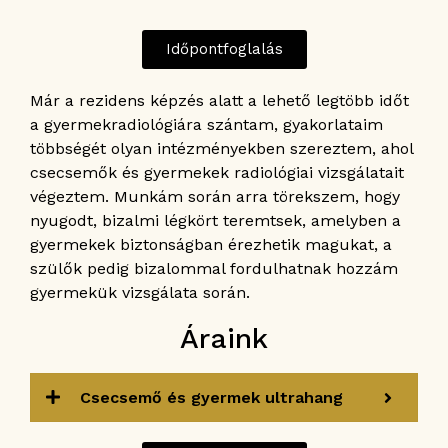
Időpontfoglalás
Már a rezidens képzés alatt a lehető legtöbb időt
a gyermekradiológiára szántam, gyakorlataim
többségét olyan intézményekben szereztem, ahol
csecsemők és gyermekek radiológiai vizsgálatait
végeztem. Munkám során arra törekszem, hogy
nyugodt, bizalmi légkört teremtsek, amelyben a
gyermekek biztonságban érezhetik magukat, a
szülők pedig bizalommal fordulhatnak hozzám
gyermekük vizsgálata során.
Áraink
Csecsemő és gyermek ultrahang