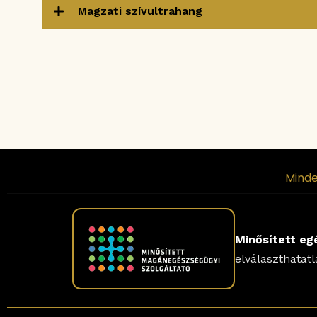
Magzati szívultrahang
Minde
Minősített eg
elválaszthatat