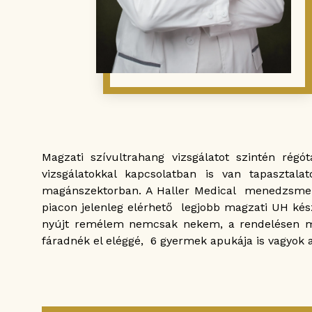
Magzati szívultrahang vizsgálatot szintén ré
vizsgálatokkal kapcsolatban is van tapaszt
magánszektorban. A Haller Medical menedzsmentj
piacon jelenleg elérhető legjobb magzati UH kés
nyújt remélem nemcsak nekem, a rendelésen me
fáradnék el eléggé, 6 gyermek apukája is vagyok