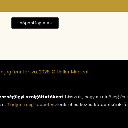
Időpontfoglalás
n jog fenntartva, 2026. © Haller Medical
észségügyi szolgáltatóként
hisszük, hogy a minőség és a
lan.
Tudjon meg többet
víziónkról és közös küldetésünkről