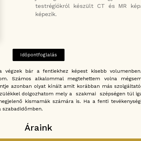
testrégiókról készült CT és MR kép
képezik.
Időpontfoglalás
góta végzek bár a fentiekhez képest kisebb volumenbe
alatom. Számos alkalommal megtehettem volna mégse
e azonban olyat kínált amit korábban más szolgáltató 
zülékkel dolgozhatom mely a szakmai szépségen túl igaz
gjelenő kismamák számára is. Ha a fenti tevékenység
 a szabadidőmben.
Áraink