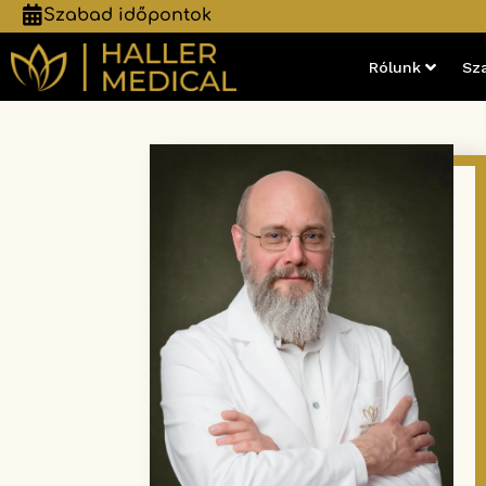
Szabad időpontok
Rólunk
Sz