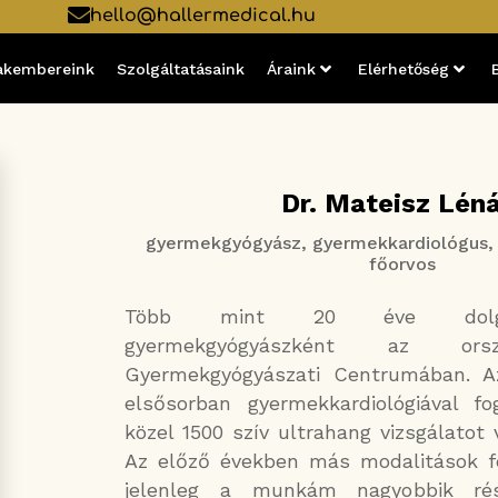
hello@hallermedical.hu
akembereink
Szolgáltatásaink
Áraink
Elérhetőség
Dr. Mateisz Lén
gyermekgyógyász, gyermekkardiológus,
főorvos
Több mint 20 éve dolgo
gyermekgyógyászként az ors
Gyermekgyógyászati Centrumában. A
elsősorban gyermekkardiológiával fo
közel 1500 szív ultrahang vizsgálatot
Az előző években más modalitások fe
jelenleg a munkám nagyobbik ré