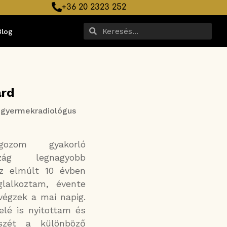
+36 20 2323 252
Blog
árd
 gyermekradiológus
zom gyakorló
zág legnagyobb
z elmúlt 10 évben
glalkoztam, évente
 végzek a mai napig.
lé is nyitottam és
szét a különböző