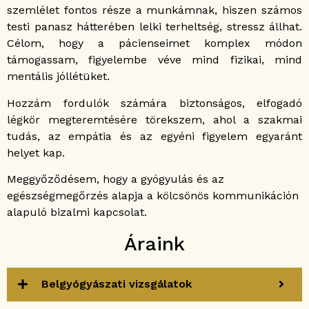
szemlélet fontos része a munkámnak, hiszen számos
testi panasz hátterében lelki terheltség, stressz állhat.
Célom, hogy a pácienseimet komplex módon
támogassam, figyelembe véve mind fizikai, mind
mentális jóllétüket.
Hozzám fordulók számára biztonságos, elfogadó
légkör megteremtésére törekszem, ahol a szakmai
tudás, az empátia és az egyéni figyelem egyaránt
helyet kap.
Meggyőződésem, hogy a gyógyulás és az
egészségmegőrzés alapja a kölcsönös kommunikáción
alapuló bizalmi kapcsolat.
Áraink
Belgyógyászati vizsgálatok