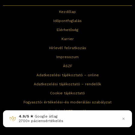
Kezdőlap
Időpontfoglalás
Elérhetőség
Karrier
Hírlevél feliratkozás
Impresszum
ÁSZF
Adatkezelési tájékoztató – online
Adatkezelési tájékoztató – rendelők
Cookie tájékoztató
Fogyasztói értékelési-és moderálási szabályzat
Korábbi ÁSZF verziók
×
Gyakran ismételt kérdések