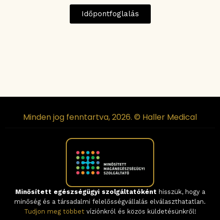
Időpontfoglalás
Minden jog fenntartva, 2026. © Haller Medical
Minősített egészségügyi szolgáltatóként
hisszük, hogy a
minőség és a társadalmi felelősségvállalás elválaszthatatlan.
Tudjon meg többet
víziónkról és közös küldetésünkről!