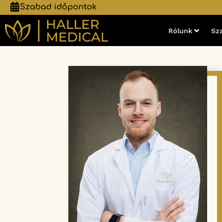
Szabad időpontok
Rólunk
Sz