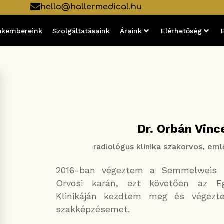
hello@hallermedical.hu
akembereink
Szolgáltatásaink
Áraink
Elérhetőség
Dr. Orbán Vinc
radiológus klinika szakorvos, eml
2016-ban végeztem a Semmelweis 
Orvosi karán, ezt követően az Eg
Klinikáján kezdtem meg és végezte
szakképzésemet.