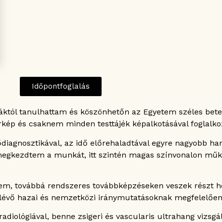
Időpontfoglalás
légáktól tanulhattam és köszönhetőn az Egyetem széles b
kép és csaknem minden testtájék képalkotásával foglalk
agnosztikával, az idő előrehaladtával egyre nagyobb han
s megkezdtem a munkát, itt szintén magas színvonalon mű
tem, továbbá rendszeres továbbképzéseken veszek részt h
évő hazai és nemzetközi iránymutatásoknak megfelelően 
radiológiával, benne zsigeri és vascularis ultrahang vizsg