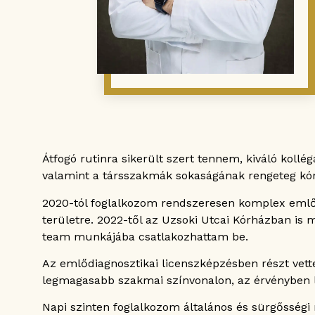
Átfogó rutinra sikerült szert tennem, kiváló kol
valamint a társszakmák sokaságának rengeteg kór
2020-tól foglalkozom rendszeresen komplex emlődi
területre. 2022-től az Uzsoki Utcai Kórházban i
team munkájába csatlakozhattam be.
Az emlődiagnosztikai licenszképzésben részt vet
legmagasabb szakmai színvonalon, az érvényben l
Napi szinten foglalkozom általános és sürgősségi 