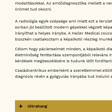
modalitásokkal. Az emlődiagnosztika mellett a neu
örömet tud okozni.
A radiológia egyik szépsége ami miatt ezt a terül
sorban jól beállított modern gépekkel végzett kép
irányíthat a helyes irányba. A Haller Medical csúc
büszkén csatlakoztam a képalkotó részleg munká
Célom hogy pácienseimet minden, a képalkotó dia
életminőség fenttartása szempontjából releváns i
kérdések megbeszélésére is tudunk időt fordítani
Családcentrikus emberként a szeretteimmel eltölt
diagnózis révén a gyógyulás irányába tud induln
Ultrahang