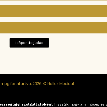
Időpontfoglalás
n jog fenntartva, 2026. © Haller Medical
észségügyi szolgáltatóként
hisszük, hogy a minőség és a