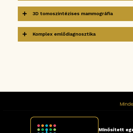
3D tomoszintézises mammográfia
Komplex emlődiagnosztika
Minde
Minősített eg