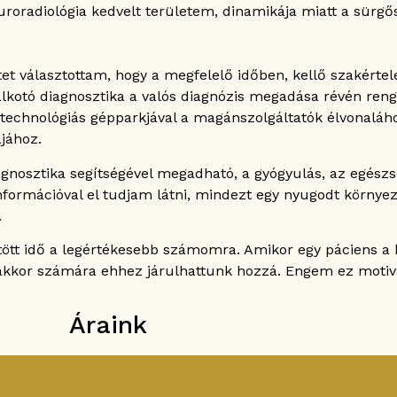
roradiológia kedvelt területem, dinamikája miatt a sürgős
etet választottam, hogy a megfelelő időben, kellő szakért
alkotó diagnosztika a valós diagnózis megadása révén ren
stechnológiás gépparkjával a magánszolgáltatók élvonaláho
jához.
gnosztika segítségével megadható, a gyógyulás, az egész
nformációval el tudjam látni, mindezt egy nyugodt környe
.
ött idő a legértékesebb számomra. Amikor egy páciens a 
i akkor számára ehhez járulhattunk hozzá. Engem ez moti
Áraink