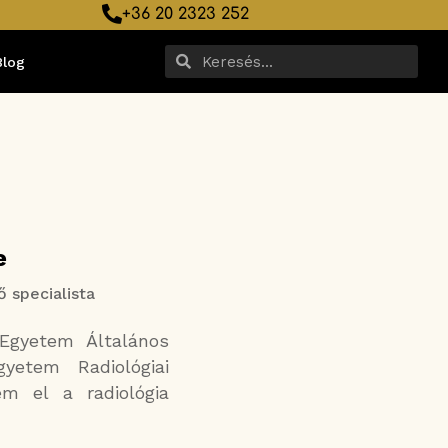
+36 20 2323 252
Blog
e
ő specialista
Egyetem Általános
yetem Radiológiai
m el a radiológia