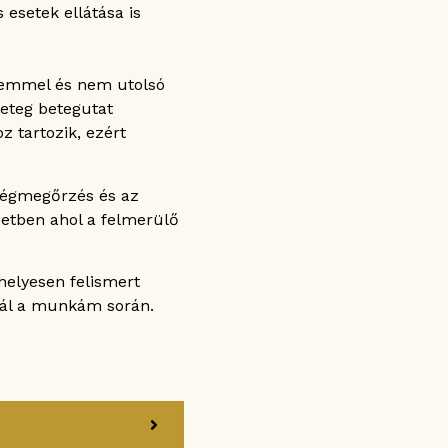
 esetek ellátása is
elemmel és nem utolsó
geteg betegutat
z tartozik, ezért
ségmegőrzés és az
zetben ahol a felmerülő
helyesen felismert
vál a munkám során.