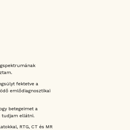
etegspektrumának
oztam.
gsúlyt fektetve a
ködő emlődiagnosztikai
ogy betegeimet a
tudjam ellátni.
álatokkal, RTG, CT és MR