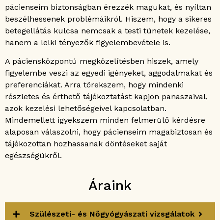
pácienseim biztonságban érezzék magukat, és nyíltan
beszélhessenek problémáikról. Hiszem, hogy a sikeres
betegellátás kulcsa nemcsak a testi tünetek kezelése,
hanem a lelki tényezők figyelembevétele is.
A páciensközpontú megközelítésben hiszek, amely
figyelembe veszi az egyedi igényeket, aggodalmakat és
preferenciákat. Arra törekszem, hogy mindenki
részletes és érthető tájékoztatást kapjon panaszaival,
azok kezelési lehetőségeivel kapcsolatban.
Mindemellett igyekszem minden felmerülő kérdésre
alaposan válaszolni, hogy pácienseim magabiztosan és
tájékozottan hozhassanak döntéseket saját
egészségükről.
Áraink
Szülészeti- és Nőgyógyászati vizsgálatok