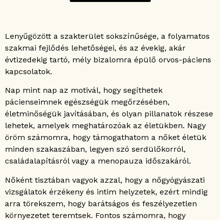
Lenyűgözött a szakterület sokszínűsége, a folyamatos
szakmai fejlődés lehetőségei, és az évekig, akár
évtizedekig tartó, mély bizalomra épülő orvos-páciens
kapcsolatok.
Nap mint nap az motivál, hogy segíthetek
pácienseimnek egészségük megőrzésében,
életminőségük javításában, és olyan pillanatok részese
lehetek, amelyek meghatározóak az életükben. Nagy
öröm számomra, hogy támogathatom a nőket életük
minden szakaszában, legyen szó serdülőkorról,
családalapításról vagy a menopauza időszakáról.
Nőként tisztában vagyok azzal, hogy a nőgyógyászati
vizsgálatok érzékeny és intim helyzetek, ezért mindig
arra törekszem, hogy barátságos és feszélyezetlen
környezetet teremtsek. Fontos számomra, hogy