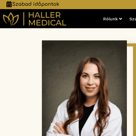
Szabad időpontok
Rólunk
Sz