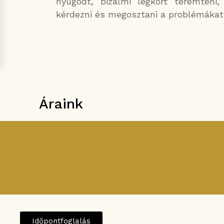
nyugodt, bizalmi légkört teremteni,
kérdezni és megosztani a problémákat
Áraink
Időpontfoglalás