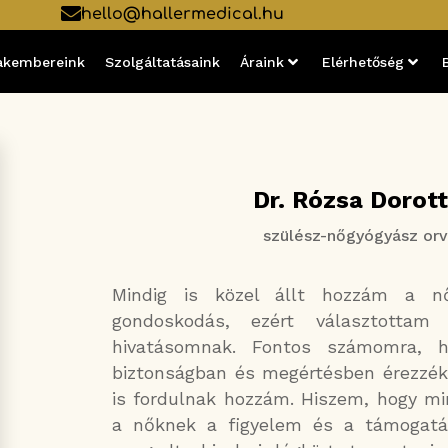
hello@hallermedical.hu
akembereink
Szolgáltatásaink
Áraink
Elérhetőség
Dr. Rózsa Dorot
szülész-nőgyógyász or
Mindig is közel állt hozzám a n
gondoskodás, ezért választottam
hivatásomnak. Fontos számomra, 
biztonságban és megértésben érezzék
is fordulnak hozzám. Hiszem, hogy mi
a nőknek a figyelem és a támogatá