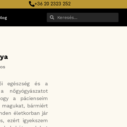
+36 20 2323 252
Blog
tya
vos
ői egészség és a
 a nőgyógyászatot
hogy a pácienseim
 magukat, bármiért
nden életkorban jár
s, ezért igyekszem