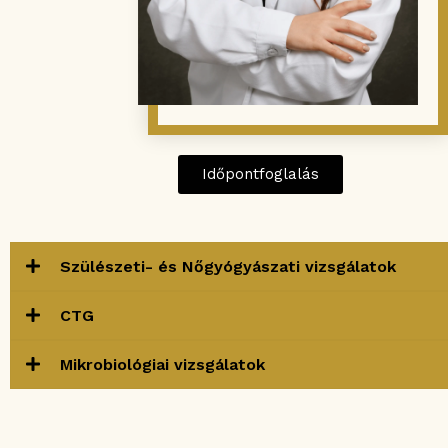
Időpontfoglalás
Szülészeti- és Nőgyógyászati vizsgálatok
CTG
Mikrobiológiai vizsgálatok