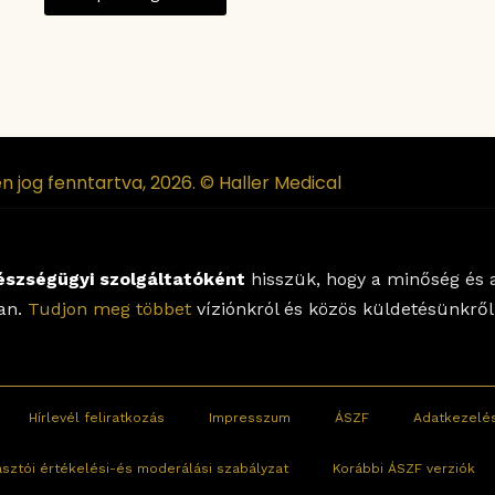
n jog fenntartva, 2026. © Haller Medical
észségügyi szolgáltatóként
hisszük, hogy a minőség és a
lan.
Tudjon meg többet
víziónkról és közös küldetésünkről
Hírlevél feliratkozás
Impresszum
ÁSZF
Adatkezelés
asztói értékelési-és moderálási szabályzat
Korábbi ÁSZF verziók