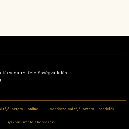
 társadalmi felelősségvállalás
!
i tájékoztató – online
Adatkezelési tájékoztató – rendelők
Gyakran ismételt kérdések