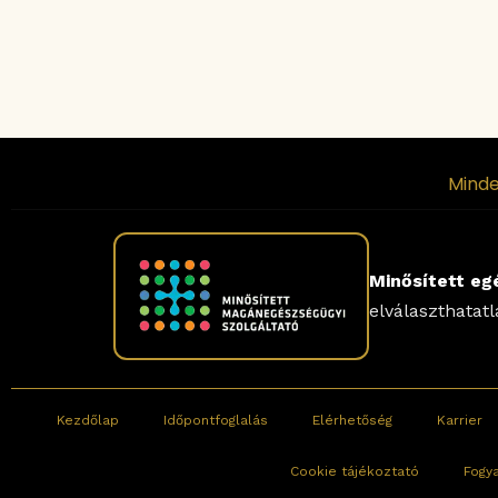
Minde
Minősített eg
elválaszthatat
Kezdőlap
Időpontfoglalás
Elérhetőség
Karrier
Cookie tájékoztató
Fogy