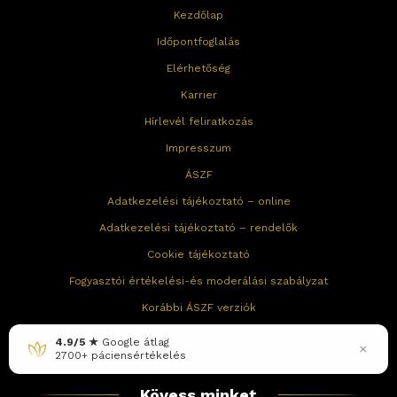
Kezdőlap
Időpontfoglalás
Elérhetőség
Karrier
Hírlevél feliratkozás
Impresszum
ÁSZF
Adatkezelési tájékoztató – online
Adatkezelési tájékoztató – rendelők
Cookie tájékoztató
Fogyasztói értékelési-és moderálási szabályzat
Korábbi ÁSZF verziók
Gyakran ismételt kérdések
×