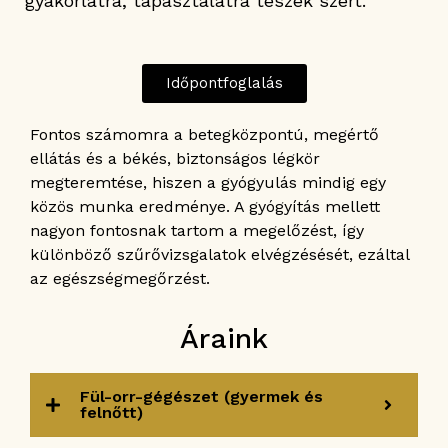
gyakorlatra, tapasztalatra teszek szert.
Időpontfoglalás
Fontos számomra a betegközpontú, megértő
ellátás és a békés, biztonságos légkör
megteremtése, hiszen a gyógyulás mindig egy
közös munka eredménye. A gyógyítás mellett
nagyon fontosnak tartom a megelőzést, így
különböző szűrővizsgalatok elvégzésését, ezáltal
az egészségmegőrzést.
Áraink
Fül-orr-gégészet (gyermek és
felnőtt)