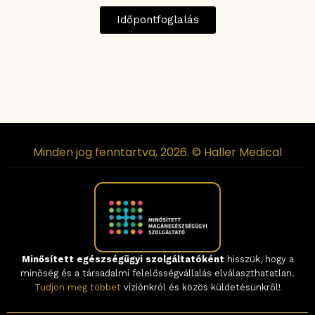
Időpontfoglalás
Minden jog fenntartva, 2026. © Haller Medical
Minősített egészségügyi szolgáltatóként
hisszük, hogy a
minőség és a társadalmi felelősségvállalás elválaszthatatlan.
Tudjon meg többet
víziónkról és közös küldetésünkről!