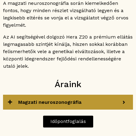
A magzati neuroszonográfia során kiemelkedően
fontos, hogy minden részlet vizsgálható legyen és a
legkisebb eltérés se vonja el a vizsgálatot végző orvos
figyelmét.
Az AI segítségével dolgozó Hera Z20 a prémium ellátás
legmagasabb szintjét kínálja, hiszen sokkal korábban
felismerhetők vele a genetikai elváltozások, illetve a
központi idegrendszer fejlődési rendellenességére
utaló jelek.
Áraink
Magzati neuroszonográfia
Időpontfoglalás