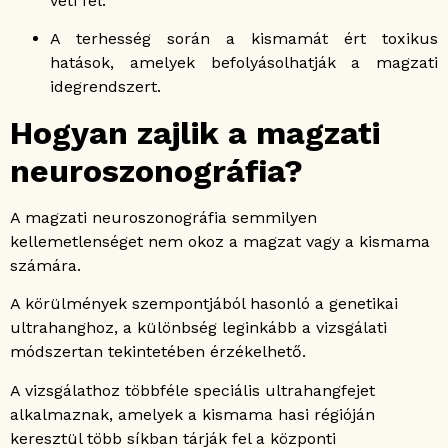
veti fel.
A terhesség során a kismamát ért toxikus
hatások, amelyek befolyásolhatják a magzati
idegrendszert.
Hogyan zajlik a magzati
neuroszonográfia?
A magzati neuroszonográfia semmilyen
kellemetlenséget nem okoz a magzat vagy a kismama
számára.
A körülmények szempontjából hasonló a genetikai
ultrahanghoz, a különbség leginkább a vizsgálati
módszertan tekintetében érzékelhető.
A vizsgálathoz többféle speciális ultrahangfejet
alkalmaznak, amelyek a kismama hasi régióján
keresztül több síkban tárják fel a központi