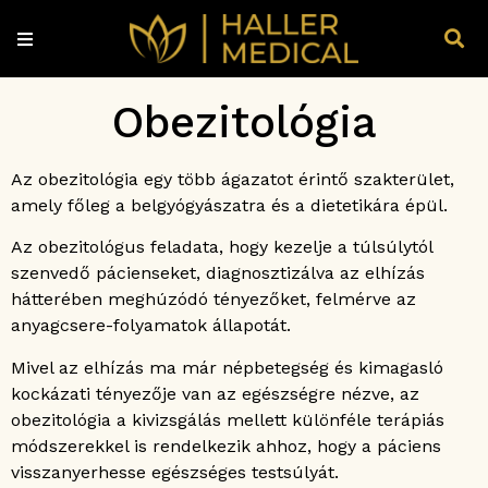
Obezitológia
Az obezitológia egy több ágazatot érintő szakterület,
amely főleg a belgyógyászatra és a dietetikára épül.
Az obezitológus feladata, hogy kezelje a túlsúlytól
szenvedő pácienseket, diagnosztizálva az elhízás
hátterében meghúzódó tényezőket, felmérve az
anyagcsere-folyamatok állapotát.
Mivel az elhízás ma már népbetegség és kimagasló
kockázati tényezője van az egészségre nézve, az
obezitológia a kivizsgálás mellett különféle terápiás
módszerekkel is rendelkezik ahhoz, hogy a páciens
visszanyerhesse egészséges testsúlyát.