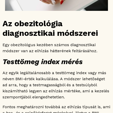
Az obezitológia
diagnosztikai módszerei
Egy obezitológus kezében számos diagnosztikai
módszer van az elhízás hátterének feltárásához.
Testtömeg index mérés
Az egyik legáltalánosabb a testtömeg index vagy más
néven BMI-érték kalkulálása. A módszer lehetőséget
ad arra, hogy a testmagasságból és a testsúlyból
kiszámítható legyen az elhízás mértéke, ami a kezelés
szempontjából elengedhetetlen.
Fontos meghatározni továbbá az elhízás típusát is, ami
a has- és a csípőkörfogat mérésével, illetve a BMI-