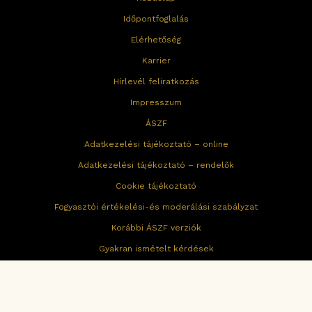
Időpontfoglalás
Elérhetőség
Karrier
Hírlevél feliratkozás
Impresszum
ÁSZF
Adatkezelési tájékoztató – online
Adatkezelési tájékoztató – rendelők
Cookie tájékoztató
Fogyasztói értékelési-és moderálási szabályzat
Korábbi ÁSZF verziók
Gyakran ismételt kérdések