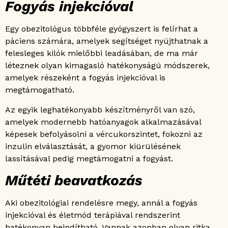
Fogyás injekcióval
Egy obezitológus többféle gyógyszert is felírhat a
páciens számára, amelyek segítséget nyújthatnak a
felesleges kilók mielőbbi leadásában, de ma már
léteznek olyan kimagasló hatékonyságú módszerek,
amelyek részeként a fogyás injekcióval is
megtámogatható.
Az egyik leghatékonyabb készítményről van szó,
amelyek modernebb hatóanyagok alkalmazásával
képesek befolyásolni a vércukorszintet, fokozni az
inzulin elválasztását, a gyomor kiürülésének
lassításával pedig megtámogatni a fogyást.
Műtéti beavatkozás
Aki obezitológiai rendelésre megy, annál a fogyás
injekcióval és életmód terápiával rendszerint
hatékonyan beindítható. Vannak azonban olyan ritka