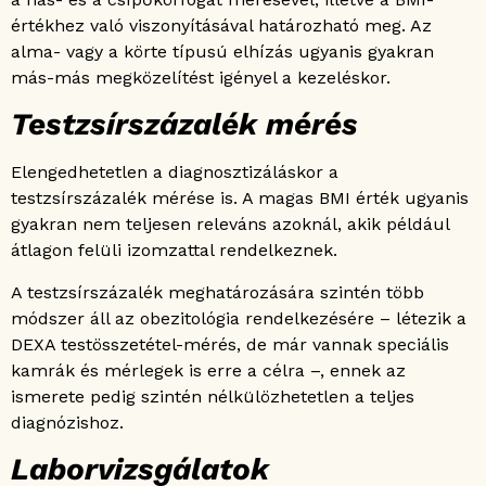
értékhez való viszonyításával határozható meg. Az
alma- vagy a körte típusú elhízás ugyanis gyakran
más-más megközelítést igényel a kezeléskor.
Testzsírszázalék mérés
Elengedhetetlen a diagnosztizáláskor a
testzsírszázalék mérése is. A magas BMI érték ugyanis
gyakran nem teljesen releváns azoknál, akik például
átlagon felüli izomzattal rendelkeznek.
A testzsírszázalék meghatározására szintén több
módszer áll az obezitológia rendelkezésére – létezik a
DEXA testösszetétel-mérés, de már vannak speciális
kamrák és mérlegek is erre a célra –, ennek az
ismerete pedig szintén nélkülözhetetlen a teljes
diagnózishoz.
Laborvizsgálatok