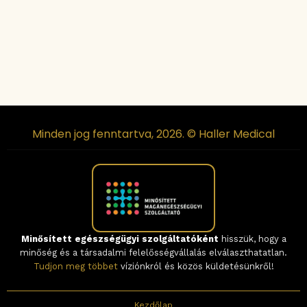
Minden jog fenntartva, 2026. © Haller Medical
Minősített egészségügyi szolgáltatóként
hisszük, hogy a
minőség és a társadalmi felelősségvállalás elválaszthatatlan.
Tudjon meg többet
víziónkról és közös küldetésünkről!
Kezdőlap