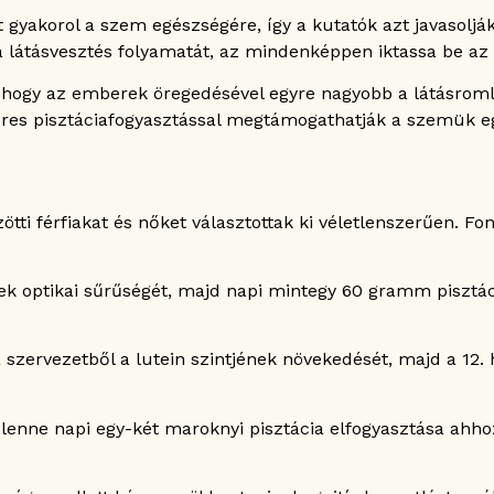
 gyakorol a szem egészségére, így a kutatók azt javasoljá
a látásvesztés folyamatát, az mindenképpen iktassa be az 
 hogy az emberek öregedésével egyre nagyobb a látásrom
eres pisztáciafogyasztással megtámogathatják a szemük e
tti férfiakat és nőket választottak ki véletlenszerűen. Fo
 optikai sűrűségét, majd napi mintegy 60 gramm pisztác
 szervezetből a lutein szintjének növekedését, majd a 12
lenne napi egy-két maroknyi pisztácia elfogyasztása ahho