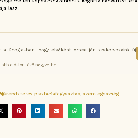
szsége mellett képes csökkenteni a kognitív hanyatlást, ezá
ja lesz.
t a Google-ben, hogy elsőként értesüljön szakorvosaink új
jobb oldalon lévő négyzetbe.
.
rendszeres pisztáciafogyasztás
,
szem egészség