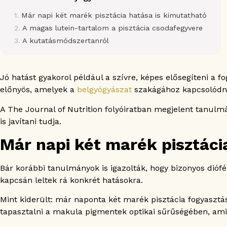
Már napi két marék pisztácia hatása is kimutatható
A magas lutein-tartalom a pisztácia csodafegyvere
A kutatásmódszertanról
Jó hatást gyakorol például a szívre, képes elősegíteni a
előnyös, amelyek a
belgyógyászat
szakágához kapcsolódn
A The Journal of Nutrition folyóiratban megjelent tanulm
is javítani tudja.
Már napi két marék pisztáci
Bár korábbi tanulmányok is igazolták, hogy bizonyos dió
kapcsán leltek rá konkrét hatásokra.
Mint kiderült: már naponta két marék pisztácia fogyasztá
tapasztalni a makula pigmentek optikai sűrűségében, ami