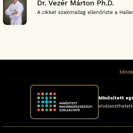
Dr. Vezér Márton Ph.D.
A cikket szakmailag ellenőrizte a Hall
Minde
Minősített eg
elválaszthatat