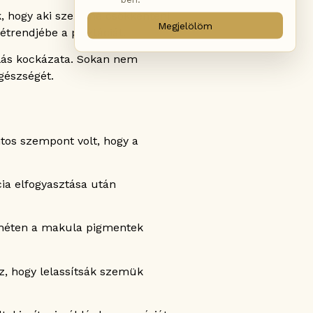
k, hogy aki szeretné csökkenteni
Megjelölöm
étrendjébe a pisztáciát.
lás kockázata. Sokan nem
gészségét.
ntos szempont volt, hogy a
ia elfogyasztása után
. héten a makula pigmentek
z, hogy lelassítsák szemük