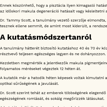
Ennek köszönhető, hogy a pisztácia ilyen kimagasló hatást
az időskori makula degeneráció hatásait vagy késleltetni 
Dr. Tammy Scott, a tanulmány vezető szerzője elmondta,
tesznek ellene semmit, de amint most kiderült, a rendsz
A kutatásmódszertanról
A tanulmány hátterét biztosító kutatáshoz 40 és 70 év közö
résztvevő teljesen egészséges legyen és ne dohányozzon.
Kezdetben megmérték a jelentkezők makula pigmentjeinek
folyamatos méréseket végeztek 12 héten át.
A kutatók már a hatodik héten képesek voltak kimutatni a
optikai sűrűségének a javulását.
Dr. Scott szerint tehát az emberek többségének elegendő 
egészségének romlását, és sokáig megőrizzék látásukat.