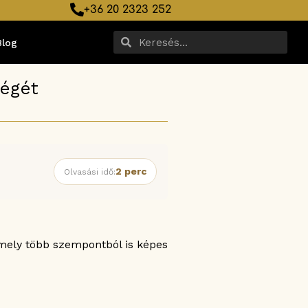
+36 20 2323 252
Blog
ségét
2 perc
Olvasási idő:
amely több szempontból is képes