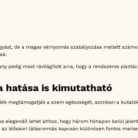
 fogyást, de a magas vérnyomás szabályozása mellett számo
ak.
ány pedig most rávilágított arra, hogy a rendszeres piszt
a hatása is kimutatható
félék megtámogatják a szem egészségét, azonban a kutatók
sa elegendő lehet ahhoz, hogy három hónapon belül jelent
 az időskori látásromlás kapcsán különösen fontos marke