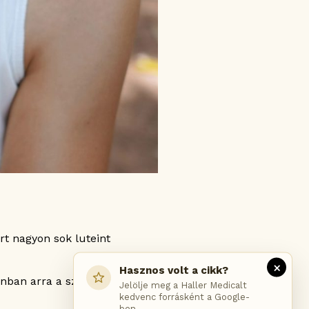
rt nagyon sok luteint
×
Hasznos volt a cikk?
onban arra a szakemberek is
Jelölje meg a Haller Medicalt
kedvenc forrásként a Google-
ben.