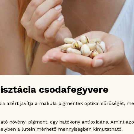
isztácia csodafegyvere
cia azért javítja a makula pigmentek optikai sűrűségét, me
ató növényi pigment, egy hatékony antioxidáns. Amint az
, amelyben a lutein mérhető mennyiségben kimutatható.