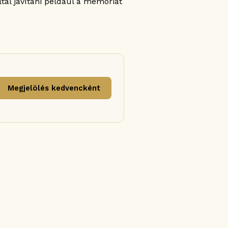
ltal javítani például a memóriát
Megjelölés kedvencként