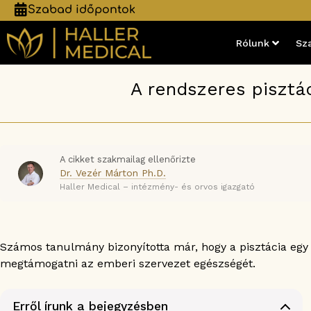
Szabad időpontok
Rólunk
Sz
A rendszeres pisztá
A cikket szakmailag ellenőrizte
Dr. Vezér Márton Ph.D.
Haller Medical – intézmény- és orvos igazgató
Számos tanulmány bizonyította már, hogy a pisztácia egy
megtámogatni az emberi szervezet egészségét.
Erről írunk a bejegyzésben