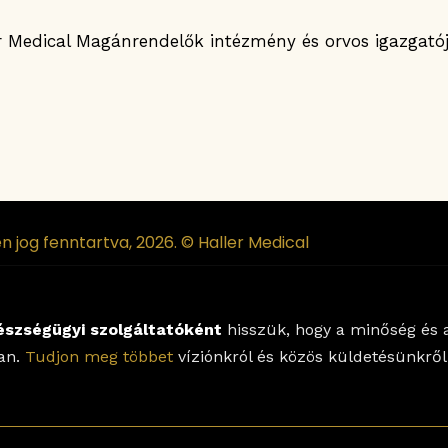
er Medical Magánrendelők intézmény és orvos igazgatój
n jog fenntartva, 2026. © Haller Medical
észségügyi szolgáltatóként
hisszük, hogy a minőség és a
lan.
Tudjon meg többet
víziónkról és közös küldetésünkről