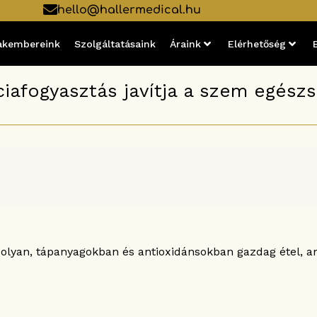
hello@hallermedical.hu
akembereink
Szolgáltatásaink
Áraink
Elérhetőség
ciafogyasztás javítja a szem egész
 olyan, tápanyagokban és antioxidánsokban gazdag étel, 