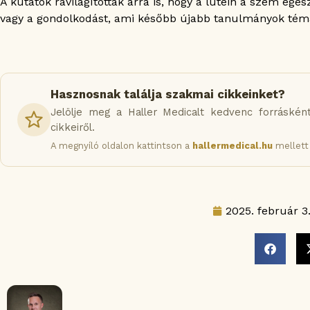
A kutatók rávilágítottak arra is, hogy a lutein a szem egé
vagy a gondolkodást, ami később újabb tanulmányok témá
Hasznosnak találja szakmai cikkeinket?
Jelölje meg a Haller Medicalt kedvenc forráskén
cikkeiről.
A megnyíló oldalon kattintson a
hallermedical.hu
mellett 
2025. február 3