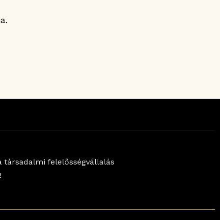
a.
 társadalmi felelősségvállalás
!