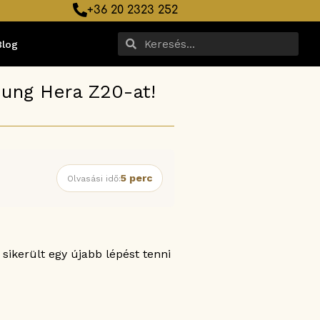
+36 20 2323 252
Blog
sung Hera Z20-at!
5 perc
Olvasási idő:
ikerült egy újabb lépést tenni