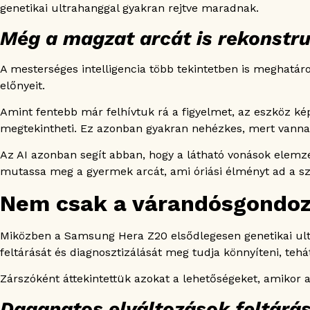
genetikai ultrahanggal gyakran rejtve maradnak.
Még a magzat arcát is rekonstru
A mesterséges intelligencia több tekintetben is meghat
előnyeit.
Amint fentebb már felhívtuk rá a figyelmet, az eszköz ké
megtekintheti. Ez azonban gyakran nehézkes, mert vannak
Az AI azonban segít abban, hogy a látható vonások elemzés
mutassa meg a gyermek arcát, ami óriási élményt ad a s
Nem csak a várandósgondoz
Miközben a Samsung Hera Z20 elsődlegesen genetikai ult
feltárását és diagnosztizálását meg tudja könnyíteni, te
Zárszóként áttekintettük azokat a lehetőségeket, amikor a
Daganatos elváltozások feltárá