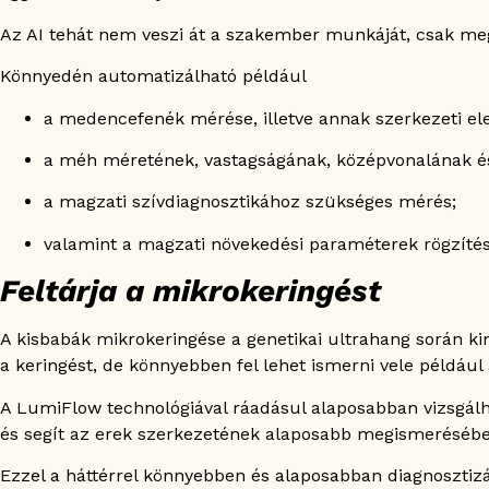
Az AI tehát nem veszi át a szakember munkáját, csak meg
Könnyedén automatizálható például
a medencefenék mérése, illetve annak szerkezeti e
a méh méretének, vastagságának, középvonalának é
a magzati szívdiagnosztikához szükséges mérés;
valamint a magzati növekedési paraméterek rögzítés
Feltárja a mikrokeringést
A kisbabák mikrokeringése a genetikai ultrahang során ki
a keringést, de könnyebben fel lehet ismerni vele például
A LumiFlow technológiával ráadásul alaposabban vizsgálh
és segít az erek szerkezetének alaposabb megismerésébe
Ezzel a háttérrel könnyebben és alaposabban diagnosztizá