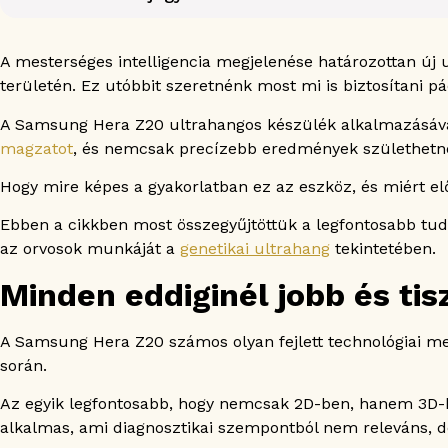
Minden eddiginél jobb és tisztább képminőség
Az AI megtámogatja a munkafolyamatok és a diagnoszti
A mesterséges intelligencia megjelenése határozottan új
Valós idejű, automatizált mérés és osztályozás
területén. Ez utóbbit szeretnénk most mi is biztosítani p
Feltárja a mikrokeringést
A Samsung Hera Z20 ultrahangos készülék alkalmazásával
Segít a rejtett struktúrák kiemelésében
magzatot
, és nemcsak precízebb eredmények születhetnek
Térbeli anatómiai megjelenítés – belső struktúrák es
Még a magzat arcát is rekonstruálja
Hogy mire képes a gyakorlatban ez az eszköz, és miért 
Nem csak a várandósgondozást könnyíti meg
Ebben a cikkben most összegyűjtöttük a legfontosabb tudn
Daganatos elváltozások feltárása
az orvosok munkáját a
genetikai ultrahang
tekintetében.
Mióma és endometriózis diagnózisának pontosítása
Tüszőmérés és tüszőanalízis
Minden eddiginél jobb és ti
Segítség a szülési mód kiválasztásában
A Samsung Hera Z20 számos olyan fejlett technológiai m
során.
Az egyik legfontosabb, hogy nemcsak 2D-ben, hanem 3D-b
alkalmas, ami diagnosztikai szempontból nem releváns, 