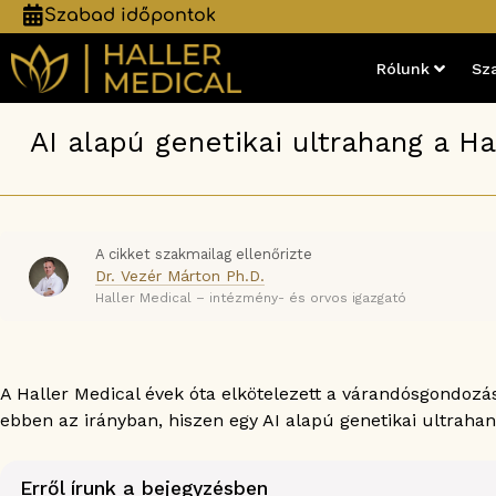
Szabad időpontok
Rólunk
Sz
AI alapú genetikai ultrahang a H
A cikket szakmailag ellenőrizte
Dr. Vezér Márton Ph.D.
Haller Medical – intézmény- és orvos igazgató
A Haller Medical évek óta elkötelezett a várandósgondoz
ebben az irányban, hiszen egy AI alapú genetikai ultraha
Erről írunk a bejegyzésben