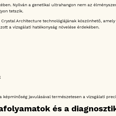
ében. Nyilván a genetikai ultrahangon nem az élménysze
yon tetszik.
sű Crystal Architecture technológiájának köszönhető, ame
zott a vizsgálati hatékonyság növelése érdekében.
;
a képminőség javulásával természetesen a vizsgálati preci
folyamatok és a diagnoszti