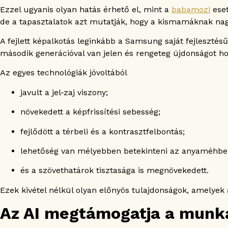
Ezzel ugyanis olyan hatás érhető el, mint a
babamozi
eset
de a tapasztalatok azt mutatják, hogy a kismamáknak nag
A fejlett képalkotás leginkább a Samsung saját fejleszté
második generációval van jelen és rengeteg újdonságot ho
Az egyes technológiák jóvoltából
javult a jel-zaj viszony;
növekedett a képfrissítési sebesség;
fejlődött a térbeli és a kontrasztfelbontás;
lehetőség van mélyebben betekinteni az anyaméhbe
és a szövethatárok tisztasága is megnövekedett.
Ezek kivétel nélkül olyan előnyös tulajdonságok, amelyek 
Az AI megtámogatja a munka