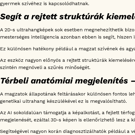
gyermek szívéhez is kapcsolódhatnak.
Segít a rejtett struktúrák kieme
A 2D-s ultrahangképek sok esetben megnehezíthetik bizon
mesterséges intelligencia azonban ebben is segít, hiszen i
Ez különösen hatékony például a magzat szívének és agyána
Az eszköz nagyon előnyös a rejtett struktúrák kiemelésére
szintén megnöveli a szűrés minőségét.
Térbeli anatómiai megjelenítés –
A magzatok állapotának feltárásakor különösen fontos leh
genetikai ultrahang készülékével ez is megvalósítható.
Az AI sokoldalúan támogatja a képalkotást, a fejlett térfog
megjelenését, ezáltal 3D-s képen is ellenőrizhető lesz a k
Segítségével nagyon korán diagnosztizálhatók például a v