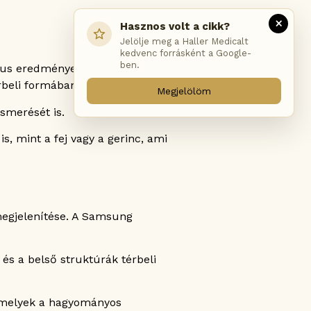
×
Hasznos volt a cikk?
Jelölje meg a Haller Medicalt
kedvenc forrásként a Google-
ben.
kus eredményeket. A
rbeli formában.
Megjelölöm
smerését is.
, mint a fej vagy a gerinc, ami
 megjelenítése. A Samsung
 és a belső struktúrák térbeli
 amelyek a hagyományos