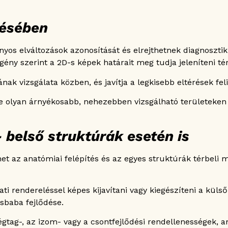
lésében
yos elváltozások azonosítását és elrejthetnek diagnoszti
gény szerint a 2D-s képek határait meg tudja jeleníteni té
k vizsgálata közben, és javítja a legkisebb eltérések feli
 olyan árnyékosabb, nehezebben vizsgálható területeken is
 belső struktúrák esetén is
et az anatómiai felépítés és az egyes struktúrák térbeli
ati rendereléssel képes kijavítani vagy kiegészíteni a külső
isbaba fejlődése.
égtag-, az izom- vagy a csontfejlődési rendellenességek,