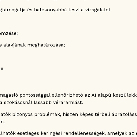
támogatja és hatékonyabbá teszi a vizsgálatot.
lemzése;
s alakjának meghatározása;
e.
magasló pontossággal ellenőrizhető az AI alapú készülékk
 a szokásosnál lassabb véráramlást.
atók bizonyos problémák, hiszen képes térbeli ábrázoláss
n.
lhatók esetleges keringési rendellenességek, amelyek az 