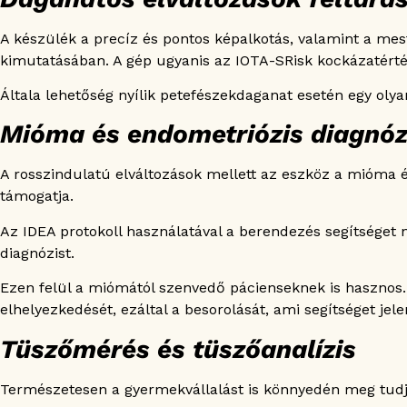
A készülék a precíz és pontos képalkotás, valamint a mest
kimutatásában. A gép ugyanis az IOTA-SRisk kockázatérté
Általa lehetőség nyílik petefészekdaganat esetén egy olya
Mióma és endometriózis diagnóz
A rosszindulatú elváltozások mellett az eszköz a mióma é
támogatja.
Az IDEA protokoll használatával a berendezés segítséget 
diagnózist.
Ezen felül a miómától szenvedő pácienseknek is hasznos
elhelyezkedését, ezáltal a besorolását, ami segítséget je
Tüszőmérés és tüszőanalízis
Természetesen a gyermekvállalást is könnyedén meg tudja