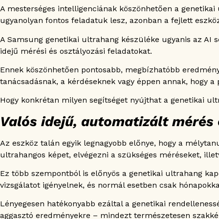
A mesterséges intelligenciának köszönhetően a genetikai
ugyanolyan fontos feladatuk lesz, azonban a fejlett eszk
A Samsung genetikai ultrahang készüléke ugyanis az AI 
idejű mérési és osztályozási feladatokat.
Ennek köszönhetően pontosabb, megbízhatóbb eredmények 
tanácsadásnak, a kérdéseknek vagy éppen annak, hogy a
Hogy konkrétan milyen segítséget nyújthat a genetikai ult
Valós idejű, automatizált mérés
Az eszköz talán egyik legnagyobb előnye, hogy a mélytanu
ultrahangos képet, elvégezni a szükséges méréseket, illet
Ez több szempontból is előnyös a genetikai ultrahang kapc
vizsgálatot igényelnek, és normál esetben csak hónapokka
Lényegesen hatékonyabb ezáltal a genetikai rendellenessé
aggasztó eredményekre – mindezt természetesen szakképz