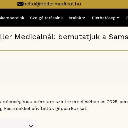
hello@hallermedical.hu
akembereink
Szolgáltatásaink
Áraink
Elérhetőség
aller Medicalnál: bemutatjuk a Sam
ás minőségének prémium szintre emelésében és 2025-ben s
ng készülékkel bővítettük gépparkunkat.