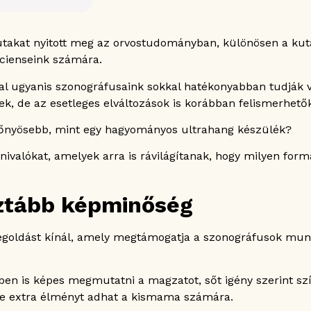
ka pontosságát
 utakat nyitott meg az orvostudományban, különösen a kut
ácienseink számára.
 ugyanis szonográfusaink sokkal hatékonyabban tudják v
, de az esetleges elváltozások is korábban felismerhetők
etén is
előnyösebb, mint egy hagyományos ultrahang készülék?
ivalókat, amelyek arra is rávilágítanak, hogy milyen form
sztább képminőség
egoldást kínál, amely megtámogatja a szonográfusok munk
en is képes megmutatni a magzatot, sőt igény szerint sz
de extra élményt adhat a kismama számára.