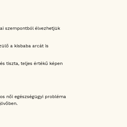
kai szempontból élvezhetjük
ülő a kisbaba arcát is
s tiszta, teljes értékű képen
mos női egészségügyi probléma
jövőben.