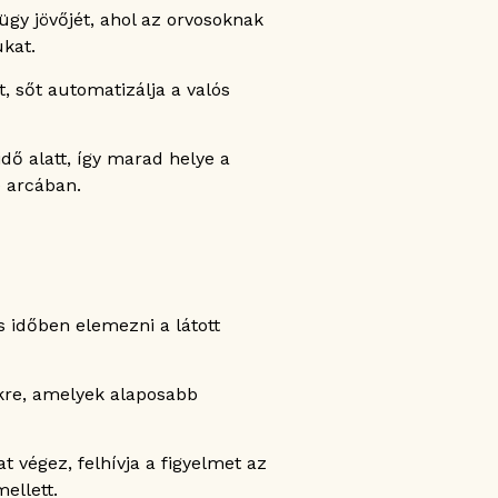
gy jövőjét, ahol az orvosoknak
kat.
 sőt automatizálja a valós
ő alatt, így marad helye a
 arcában.
 időben elemezni a látott
ekre, amelyek alaposabb
 végez, felhívja a figyelmet az
ellett.