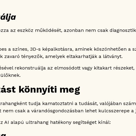
álja
ározza az eszköz működését, azonban nem csak diagnoszti
pes a színes, 3D-s képalkotásra, aminek köszönhetően a sz
 zavaró tényezők, amelyek eltakarhatják a látványt.
ével rekonstruálja az elmosódott vagy kitakart részeket, é
zülőknek.
ást könnyíti meg
rahangként tudja kamatoztatni a tudását, valójában szá
hát nem csak a várandósgondozásban lehet kulcsszerepe a 
z AI alapú ultrahang hatékony segítséget kínál:
sa