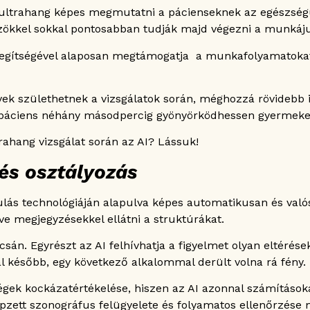
 ultrahang képes megmutatni a pácienseknek az egészségü
özökkel sokkal pontosabban tudják majd végezni a munkáju
segítségével alaposan megtámogatja a munkafolyamatokat,
születhetnek a vizsgálatok során, méghozzá rövidebb id
 páciens néhány másodpercig gyönyörködhessen gyermeke
rahang vizsgálat során az AI? Lássuk!
 és osztályozás
lás technológiáján alapulva képes automatikusan és valós
ve megjegyzésekkel ellátni a struktúrákat.
sán. Egyrészt az AI felhívhatja a figyelmet olyan eltérés
l később, egy következő alkalommal derült volna rá fény.
gek kockázatértékelése, hiszen az AI azonnal számításokat
ett szonográfus felügyelete és folyamatos ellenőrzése m