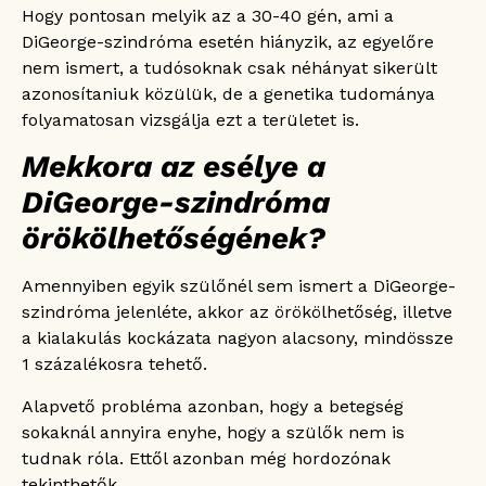
Hogy pontosan melyik az a 30-40 gén, ami a
DiGeorge-szindróma esetén hiányzik, az egyelőre
nem ismert, a tudósoknak csak néhányat sikerült
azonosítaniuk közülük, de a genetika tudománya
folyamatosan vizsgálja ezt a területet is.
Mekkora az esélye a
DiGeorge-szindróma
örökölhetőségének?
Amennyiben egyik szülőnél sem ismert a DiGeorge-
szindróma jelenléte, akkor az örökölhetőség, illetve
a kialakulás kockázata nagyon alacsony, mindössze
1 százalékosra tehető.
Alapvető probléma azonban, hogy a betegség
sokaknál annyira enyhe, hogy a szülők nem is
tudnak róla. Ettől azonban még hordozónak
tekinthetők.