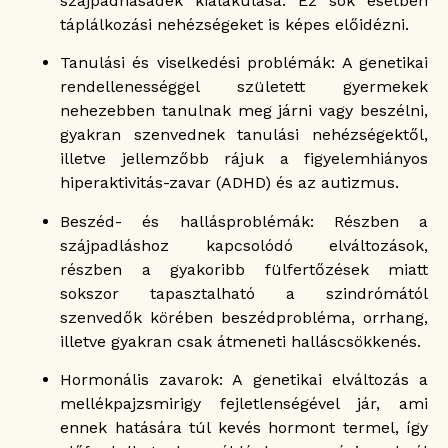
szájpadhasadék kialakulása. Ez sok esetben
táplálkozási nehézségeket is képes előidézni.
Tanulási és viselkedési problémák: A genetikai
rendellenességgel született gyermekek
nehezebben tanulnak meg járni vagy beszélni,
gyakran szenvednek tanulási nehézségektől,
illetve jellemzőbb rájuk a figyelemhiányos
hiperaktivitás-zavar (ADHD) és az autizmus.
Beszéd- és hallásproblémák: Részben a
szájpadláshoz kapcsolódó elváltozások,
részben a gyakoribb fülfertőzések miatt
sokszor tapasztalható a szindrómától
szenvedők körében beszédprobléma, orrhang,
illetve gyakran csak átmeneti halláscsökkenés.
Hormonális zavarok: A genetikai elváltozás a
mellékpajzsmirigy fejletlenségével jár, ami
ennek hatására túl kevés hormont termel, így