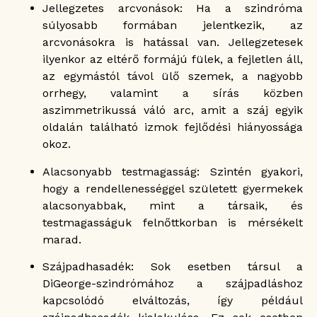
Jellegzetes arcvonások: Ha a szindróma
súlyosabb formában jelentkezik, az
arcvonásokra is hatással van. Jellegzetesek
ilyenkor az eltérő formájú fülek, a fejletlen áll,
az egymástól távol ülő szemek, a nagyobb
orrhegy, valamint a sírás közben
aszimmetrikussá váló arc, amit a száj egyik
oldalán található izmok fejlődési hiányossága
okoz.
Alacsonyabb testmagasság: Szintén gyakori,
hogy a rendellenességgel született gyermekek
alacsonyabbak, mint a társaik, és
testmagasságuk felnőttkorban is mérsékelt
marad.
Szájpadhasadék: Sok esetben társul a
DiGeorge-szindrómához a szájpadláshoz
kapcsolódó elváltozás, így például