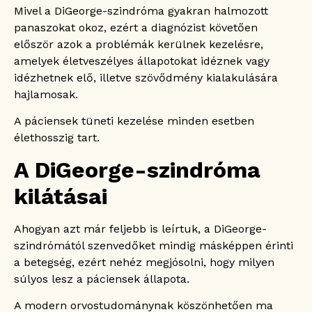
Mivel a DiGeorge-szindróma gyakran halmozott
panaszokat okoz, ezért a diagnózist követően
először azok a problémák kerülnek kezelésre,
amelyek életveszélyes állapotokat idéznek vagy
idézhetnek elő, illetve szövődmény kialakulására
hajlamosak.
A páciensek tüneti kezelése minden esetben
élethosszig tart.
A DiGeorge-szindróma
kilátásai
Ahogyan azt már feljebb is leírtuk, a DiGeorge-
szindrómától szenvedőket mindig másképpen érinti
a betegség, ezért nehéz megjósolni, hogy milyen
súlyos lesz a páciensek állapota.
A modern orvostudománynak köszönhetően ma