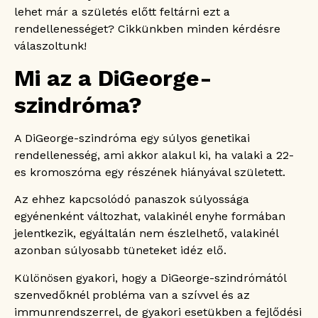
lehet már a születés előtt feltárni ezt a
Mennyire befolyásolja a várható
élettartamot a DiGeorge-szindróma?
rendellenességet? Cikkünkben minden kérdésre
Megelőzhető a DiGeorge-szindróma?
válaszoltunk!
Mi történik, ha egy magzatnál DiGeorge-
Mi az a DiGeorge-
szindrómát diagnosztizálnak?
Milyen szakágak vesznek részt a DiGeorge-
szindróma?
szindróma kezelésében?
Miért fontos a DiGeorge-szindróma korai
diagnózisa?
A DiGeorge-szindróma egy súlyos genetikai
Genetikai ultrahanggal is felismerhető a
rendellenesség, ami akkor alakul ki, ha valaki a 22-
DiGeorge-szindróma?
es kromoszóma egy részének hiányával született.
Vállalhat gyermeket egy DiGeorge-
szindrómával kezelt ember?
Az ehhez kapcsolódó panaszok súlyossága
Okozhat korai elhalálozást a DiGeorge-
egyénenként változhat, valakinél enyhe formában
szindróma?
jelentkezik, egyáltalán nem észlelhető, valakinél
Hatással lehet a betegségre az életmód?
azonban súlyosabb tüneteket idéz elő.
Különösen gyakori, hogy a DiGeorge-szindrómától
szenvedőknél probléma van a szívvel és az
immunrendszerrel, de gyakori esetükben a fejlődési