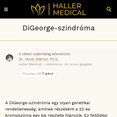
DiGeorge-szindróma
A cikket szakmailag ellenőrizte
Dr. Vezér Márton Ph.D.
Haller Medical – intézmény- és orvos igazgató
7 perc
Olvasási idő:
A DiGeorge-szindróma egy olyan genetikai
rendellenesség, aminek részeként a 22-es
kromoszóma egy kis részlete hiányzik. Ez fejlődési