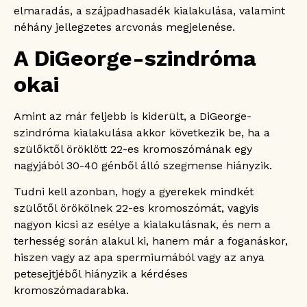
elmaradás, a szájpadhasadék kialakulása, valamint
néhány jellegzetes arcvonás megjelenése.
A DiGeorge-szindróma
okai
Amint az már feljebb is kiderült, a DiGeorge-
szindróma kialakulása akkor következik be, ha a
szülőktől öröklött 22-es kromoszómának egy
nagyjából 30-40 génből álló szegmense hiányzik.
Tudni kell azonban, hogy a gyerekek mindkét
szülőtől örökölnek 22-es kromoszómát, vagyis
nagyon kicsi az esélye a kialakulásnak, és nem a
terhesség során alakul ki, hanem már a foganáskor,
hiszen vagy az apa spermiumából vagy az anya
petesejtjéből hiányzik a kérdéses
kromoszómadarabka.