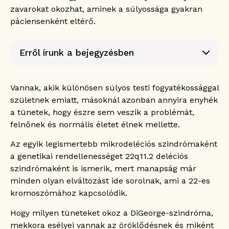
zavarokat okozhat, aminek a súlyossága gyakran
páciensenként eltérő.
Erről írunk a bejegyzésben
Mi az a DiGeorge-szindróma?
A DiGeorge-szindróma okai
Vannak, akik különösen súlyos testi fogyatékossággal
Mekkora az esélye a DiGeorge-szindróma
születnek emiatt, másoknál azonban annyira enyhék
örökölhetőségének?
a tünetek, hogy észre sem veszik a problémát,
A DiGeorge-szindróma tünetei
felnőnek és normális életet élnek mellette.
A DiGeorge-szindróma diagnózisa
Az egyik legismertebb mikrodeléciós szindrómaként
A DiGeorge-szindróma diagnózisa a születés
előtt
a genetikai rendellenességet 22q11.2 deléciós
A DiGeorge-szindróma diagnózisa a
szindrómaként is ismerik, mert manapság már
születés után
minden olyan elváltozást ide sorolnak, ami a 22-es
A DiGeorge-szindróma kezelése
kromoszómához kapcsolódik.
A DiGeorge-szindróma kilátásai
Hogy milyen tüneteket okoz a DiGeorge-szindróma,
Gyakran ismételt kérdések
mekkora esélyei vannak az öröklődésnek és miként
Milyen gyakori a DiGeorge-szindróma?