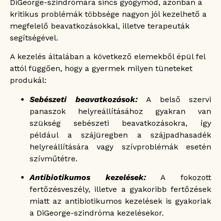
DiGeorge-szindrómára sincs gyógymód, azonban a
kritikus problémák többsége nagyon jól kezelhető a
megfelelő beavatkozásokkal, illetve terapeuták
segítségével.
A kezelés általában a következő elemekből épül fel
attól függően, hogy a gyermek milyen tüneteket
produkál:
Sebészeti beavatkozások:
A belső szervi
panaszok helyreállításához gyakran van
szükség sebészeti beavatkozásokra, így
például a szájüregben a szájpadhasadék
helyreállítására vagy szívproblémák esetén
szívműtétre.
Antibiotikumos kezelések:
A fokozott
fertőzésveszély, illetve a gyakoribb fertőzések
miatt az antibiotikumos kezelések is gyakoriak
a DiGeorge-szindróma kezelésekor.