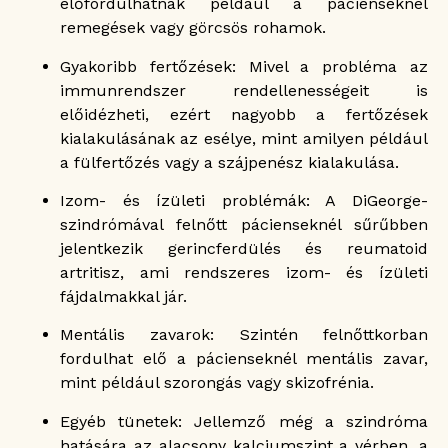
előfordulhatnak például a pácienseknél
remegések vagy görcsös rohamok.
Gyakoribb fertőzések: Mivel a probléma az
immunrendszer rendellenességeit is
előidézheti, ezért nagyobb a fertőzések
kialakulásának az esélye, mint amilyen például
a fülfertőzés vagy a szájpenész kialakulása.
Izom- és ízületi problémák: A DiGeorge-
szindrómával felnőtt pácienseknél sűrűbben
jelentkezik gerincferdülés és reumatoid
artritisz, ami rendszeres izom- és ízületi
fájdalmakkal jár.
Mentális zavarok: Szintén felnőttkorban
fordulhat elő a pácienseknél mentális zavar,
mint például szorongás vagy skizofrénia.
Egyéb tünetek: Jellemző még a szindróma
hatására az alacsony kalciumszint a vérben, a