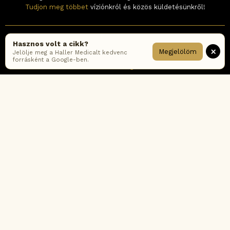
Tudjon meg többet
víziónkról és közös küldetésünkről!
Kezdőlap
Hasznos volt a cikk?
×
Megjelölöm
Időpontfoglalás
Jelölje meg a Haller Medicalt kedvenc
forrásként a Google-ben.
Elérhetőség
Karrier
Hírlevél feliratkozás
Impresszum
ÁSZF
Adatkezelési tájékoztató – online
Adatkezelési tájékoztató – rendelők
Cookie tájékoztató
Fogyasztói értékelési-és moderálási szabályzat
Korábbi ÁSZF verziók
Gyakran ismételt kérdések