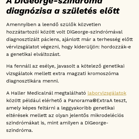
A DiGeorge-szindróma
diagnózisa a születés előtt
Amennyiben a leendő szülők közvetlen
hozzátartozói között volt DiGeorge-szindrómával
diagnosztizált páciens, ajánlott már a terhesség előtt
vérvizsgálatot végezni, hogy kiderüljön: hordozzák-e
a genetikai elváltozást.
Ha fennáll az esélye, javasolt a kötelező genetikai
vizsgálatok mellett extra magzati kromoszóma
diagnosztikára menni.
A Haller Medicalnál megtalálható
laborvizsgálatok
között például elérhető a Panorama®ExtraA teszt,
amely képes feltárni a leggyakoribb genetikai
eltérések mellett az olyan jelentős mikrodeléciós
szindrómákat is, mint amilyen a DiGeorge-
szindróma.