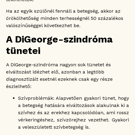
Ha az egyik szülőnél fennáll a betegség, akkor az
örökölhetőség minden terhességnél 50 százalékos
valószínűséggel következhet be.
A DiGeorge-szindróma
tünetei
A DiGeorge-szindróma nagyon sok tünetet és
elváltozást idézhet elő, azonban a legtöbb
diagnosztizált esetnél ezeknek csak egy része
észlelhető:
Szívproblémák: Alapvetően gyakori tünet, hogy
a betegség hatására elváltozások alakulnak ki a
szívhez és az erekhez kapcsolódóan, ami rossz
vérkeringéshez, szívzörejhez vezethet. Gyakori
a veleszületett szívbetegség is.