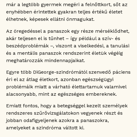
már a legtöbb gyermek megéri a felnőttkort, sőt az
enyhébben érintettek gyakran teljes értékű életet
élhetnek, képesek ellátni önmagukat.
Az öregedéssel a panaszok egy része mérséklődhet,
akár teljesen el is tűnhet – így például a szív- és
beszédproblémák –, viszont a viselkedési, a tanulási
és a mentális panaszok rendszerint életük végéig
meghatározzák mindennapjaikat.
Egyre több DiGeorge-szindrómától szenvedő páciens
éri el az átlag életkort, azonban egészségügyi
problémáik miatt a várható élettartamuk valamivel
alacsonyabb, mint az egészséges embereknek.
Emiatt fontos, hogy a betegséggel kezelt személyek
rendszeres szűrővizsgálatokon vegyenek részt és
jobban odafigyeljenek azokra a panaszokra,
amelyeket a szindróma váltott ki.