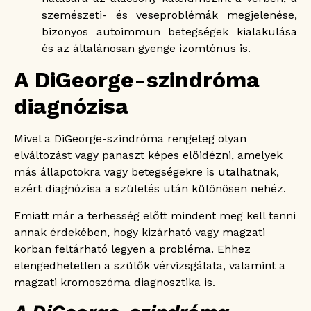
szemészeti- és veseproblémák megjelenése,
bizonyos autoimmun betegségek kialakulása
és az általánosan gyenge izomtónus is.
A DiGeorge-szindróma
diagnózisa
Mivel a DiGeorge-szindróma rengeteg olyan
elváltozást vagy panaszt képes előidézni, amelyek
más állapotokra vagy betegségekre is utalhatnak,
ezért diagnózisa a születés után különösen nehéz.
Emiatt már a terhesség előtt mindent meg kell tenni
annak érdekében, hogy kizárható vagy magzati
korban feltárható legyen a probléma. Ehhez
elengedhetetlen a szülők vérvizsgálata, valamint a
magzati kromoszóma diagnosztika is.