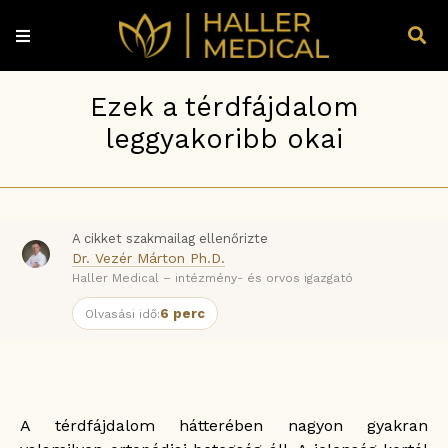
Ezek a térdfájdalom
leggyakoribb okai
A cikket szakmailag ellenőrizte
Dr. Vezér Márton Ph.D.
Haller Medical – intézmény- és orvos igazgató
6 perc
Olvasási idő:
A térdfájdalom hátterében nagyon gyakran