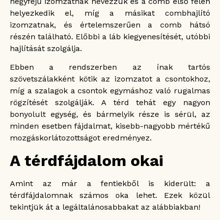
négyfejű izomzatnak nevezzük és a comb első felén
helyezkedik el, míg a másikat combhajlító
izomzatnak, és értelemszerűen a comb hátsó
részén található. Előbbi a láb kiegyenesítését, utóbbi
hajlítását szolgálja.
Ebben a rendszerben az ínak tartós
szövetszálakként kötik az izomzatot a csontokhoz,
míg a szalagok a csontok egymáshoz való rugalmas
rögzítését szolgálják. A térd tehát egy nagyon
bonyolult egység, és bármelyik része is sérül, az
minden esetben fájdalmat, kisebb-nagyobb mértékű
mozgáskorlátozottságot eredményez.
A térdfájdalom okai
Amint az már a fentiekből is kiderült: a
térdfájdalomnak számos oka lehet. Ezek közül
tekintjük át a legáltalánosabbakat az alábbiakban!