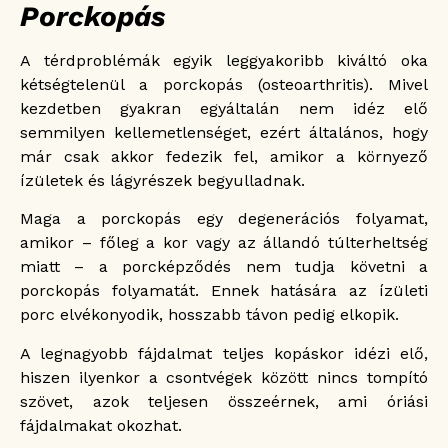
Porckopás
A térdproblémák egyik leggyakoribb kiváltó oka
kétségtelenül a porckopás (osteoarthritis). Mivel
kezdetben gyakran egyáltalán nem idéz elő
semmilyen kellemetlenséget, ezért általános, hogy
már csak akkor fedezik fel, amikor a környező
ízületek és lágyrészek begyulladnak.
Maga a porckopás egy degenerációs folyamat,
amikor – főleg a kor vagy az állandó túlterheltség
miatt – a porcképződés nem tudja követni a
porckopás folyamatát. Ennek hatására az ízületi
porc elvékonyodik, hosszabb távon pedig elkopik.
A legnagyobb fájdalmat teljes kopáskor idézi elő,
hiszen ilyenkor a csontvégek között nincs tompító
szövet, azok teljesen összeérnek, ami óriási
fájdalmakat okozhat.