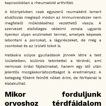
kapcsolódóan a rheumatoid arthritist.
A köznyelvben csak egyszerű reumaként ismert
elváltozás meglepő módon az immunrendszer nem
megfelelő működéséhez vezethető vissza. A
szervezet elsődleges védelmi vonala ugyanis
ilyenkor olyan enzimeket termel, amelyek képesek
lebontani a porcokat, a lágyrészeket, de még a
csontokat és az ízületi tokot is.
Hatására súlyos gyulladások jönnek létre a test
ízületeiben, különös tekintettel a térdnél, ami
nemcsak óriási fájdalmakat, hanem egy idő után
jelentős mozgáskorlátozottságot is eredményez. A
betegség főként felnőtt nőket érint, de férfiaknál is
kialakulhat.
Mikor forduljunk
orvoshoz térdfájdalom