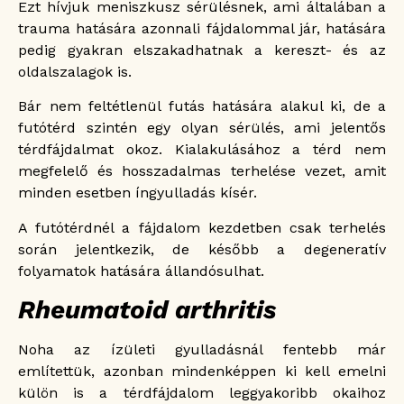
Ezt hívjuk meniszkusz sérülésnek, ami általában a
trauma hatására azonnali fájdalommal jár, hatására
pedig gyakran elszakadhatnak a kereszt- és az
oldalszalagok is.
Bár nem feltétlenül futás hatására alakul ki, de a
futótérd szintén egy olyan sérülés, ami jelentős
térdfájdalmat okoz. Kialakulásához a térd nem
megfelelő és hosszadalmas terhelése vezet, amit
minden esetben íngyulladás kísér.
A futótérdnél a fájdalom kezdetben csak terhelés
során jelentkezik, de később a degeneratív
folyamatok hatására állandósulhat.
Rheumatoid arthritis
Noha az ízületi gyulladásnál fentebb már
említettük, azonban mindenképpen ki kell emelni
külön is a térdfájdalom leggyakoribb okaihoz