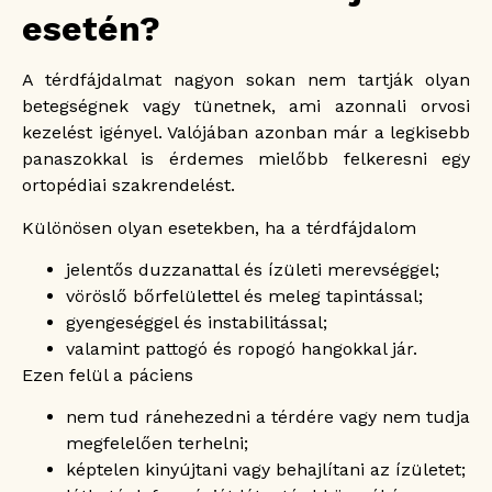
esetén?
A térdfájdalmat nagyon sokan nem tartják olyan
betegségnek vagy tünetnek, ami azonnali orvosi
kezelést igényel. Valójában azonban már a legkisebb
panaszokkal is érdemes mielőbb felkeresni egy
ortopédiai szakrendelést.
Különösen olyan esetekben, ha a térdfájdalom
jelentős duzzanattal és ízületi merevséggel;
vöröslő bőrfelülettel és meleg tapintással;
gyengeséggel és instabilitással;
valamint pattogó és ropogó hangokkal jár.
Ezen felül a páciens
nem tud ránehezedni a térdére vagy nem tudja
megfelelően terhelni;
képtelen kinyújtani vagy behajlítani az ízületet;