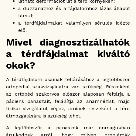
látható deformációt lát a térd környékén;
a duzzanathoz és a fájdalomhoz lázas állapot
társul;
a térdfájdalmakat valamilyen sérülés idézte
elő.
Mivel diagnosztizálhatók
a térdfájdalmat kiváltó
okok?
A térdfájdalom okainak feltárásához a legtöbbször
ortopédiai szakvizsgálatra van szükség. Részeként
az ortopéd szakorvos először alaposan feltárja a
páciens panaszait, felállítja az anamnézist, majd
fizikai vizsgálatot végez, aminek részeként a térd
átmozgatására is szükség lehet.
A legtöbbször a panaszok már önmagukban
árulkodnak arról, hogy milyen problémák