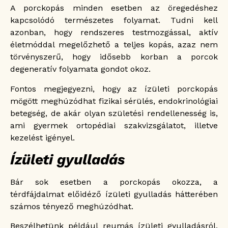
A porckopás minden esetben az öregedéshez
kapcsolódó természetes folyamat. Tudni kell
azonban, hogy rendszeres testmozgással, aktív
életmóddal megelőzhető a teljes kopás, azaz nem
törvényszerű, hogy idősebb korban a porcok
degeneratív folyamata gondot okoz.
Fontos megjegyezni, hogy az ízületi porckopás
mögött meghúzódhat fizikai sérülés, endokrinológiai
betegség, de akár olyan születési rendellenesség is,
ami gyermek ortopédiai szakvizsgálatot, illetve
kezelést igényel.
Ízületi gyulladás
Bár sok esetben a porckopás okozza, a
térdfájdalmat előidéző ízületi gyulladás hátterében
számos tényező meghúzódhat.
Beszélhetünk például reumás ízületi gyulladásról,