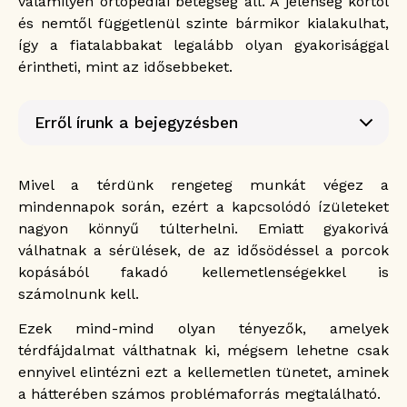
valamilyen ortopédiai betegség áll. A jelenség kortól
és nemtől függetlenül szinte bármikor kialakulhat,
így a fiatalabbakat legalább olyan gyakorisággal
érintheti, mint az idősebbeket.
Erről írunk a bejegyzésben
A térd anatómiai felépítése
A térdfájdalom okai
Mivel a térdünk rengeteg munkát végez a
Porckopás
mindennapok során, ezért a kapcsolódó ízületeket
Ízületi gyulladás
nagyon könnyű túlterhelni. Emiatt gyakorivá
Íngyulladás
válhatnak a sérülések, de az idősödéssel a porcok
Sérülések
kopásából fakadó kellemetlenségekkel is
számolnunk kell.
Rheumatoid arthritis
Mikor forduljunk orvoshoz térdfájdalom
Ezek mind-mind olyan tényezők, amelyek
esetén?
térdfájdalmat válthatnak ki, mégsem lehetne csak
Mivel diagnosztizálhatók a térdfájdalmat kiváltó
okok?
ennyivel elintézni ezt a kellemetlen tünetet, aminek
Röntgen
a hátterében számos problémaforrás megtalálható.