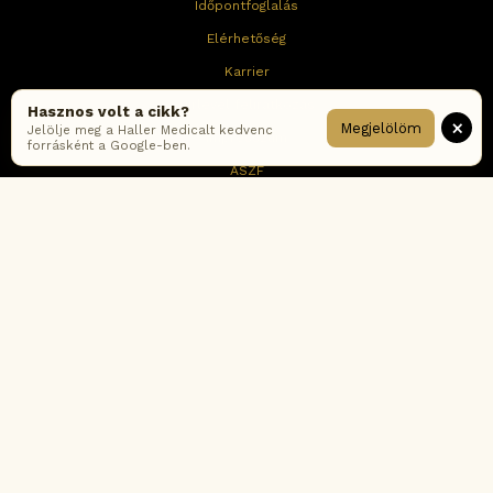
Időpontfoglalás
Elérhetőség
Karrier
Hírlevél feliratkozás
Hasznos volt a cikk?
×
Megjelölöm
Jelölje meg a Haller Medicalt kedvenc
Impresszum
forrásként a Google-ben.
ÁSZF
Adatkezelési tájékoztató – online
Adatkezelési tájékoztató – rendelők
Cookie tájékoztató
Fogyasztói értékelési-és moderálási szabályzat
Korábbi ÁSZF verziók
Gyakran ismételt kérdések