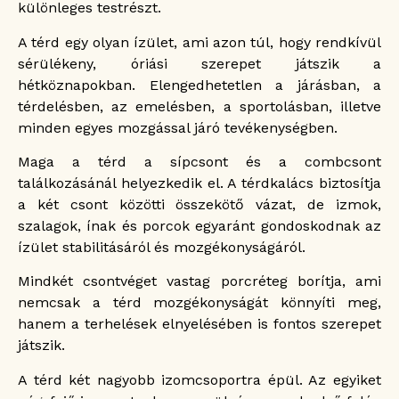
különleges testrészt.
A térd egy olyan ízület, ami azon túl, hogy rendkívül
sérülékeny, óriási szerepet játszik a
hétköznapokban. Elengedhetetlen a járásban, a
térdelésben, az emelésben, a sportolásban, illetve
minden egyes mozgással járó tevékenységben.
Maga a térd a sípcsont és a combcsont
találkozásánál helyezkedik el. A térdkalács biztosítja
a két csont közötti összekötő vázat, de izmok,
szalagok, ínak és porcok egyaránt gondoskodnak az
ízület stabilitásáról és mozgékonyságáról.
Mindkét csontvéget vastag porcréteg borítja, ami
nemcsak a térd mozgékonyságát könnyíti meg,
hanem a terhelések elnyelésében is fontos szerepet
játszik.
A térd két nagyobb izomcsoportra épül. Az egyiket