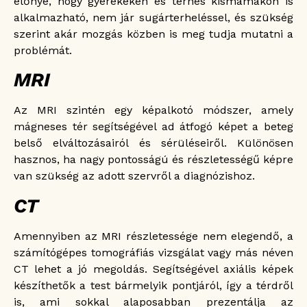
előnye, hogy gyerekeken és terhes kismamákon is
alkalmazható, nem jár sugárterheléssel, és szükség
szerint akár mozgás közben is meg tudja mutatni a
problémát.
MRI
Az MRI szintén egy képalkotó módszer, amely
mágneses tér segítségével ad átfogó képet a beteg
belső elváltozásairól és sérüléseiről. Különösen
hasznos, ha nagy pontosságú és részletességű képre
van szükség az adott szervről a diagnózishoz.
CT
Amennyiben az MRI részletessége nem elegendő, a
számítógépes tomográfiás vizsgálat vagy más néven
CT lehet a jó megoldás. Segítségével axiális képek
készíthetők a test bármelyik pontjáról, így a térdről
is, ami sokkal alaposabban prezentálja az