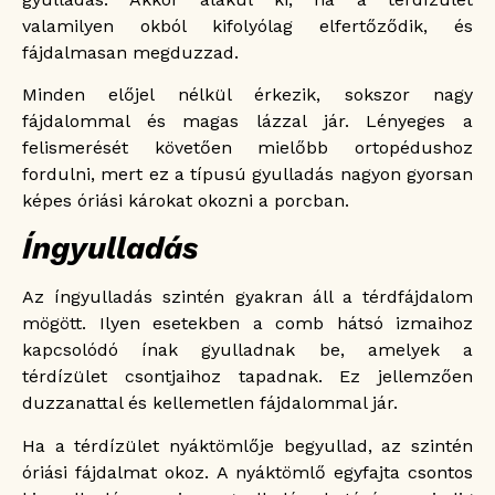
valamilyen okból kifolyólag elfertőződik, és
fájdalmasan megduzzad.
Minden előjel nélkül érkezik, sokszor nagy
fájdalommal és magas lázzal jár. Lényeges a
felismerését követően mielőbb ortopédushoz
fordulni, mert ez a típusú gyulladás nagyon gyorsan
képes óriási károkat okozni a porcban.
Íngyulladás
Az íngyulladás szintén gyakran áll a térdfájdalom
mögött. Ilyen esetekben a comb hátsó izmaihoz
kapcsolódó ínak gyulladnak be, amelyek a
térdízület csontjaihoz tapadnak. Ez jellemzően
duzzanattal és kellemetlen fájdalommal jár.
Ha a térdízület nyáktömlője begyullad, az szintén
óriási fájdalmat okoz. A nyáktömlő egyfajta csontos