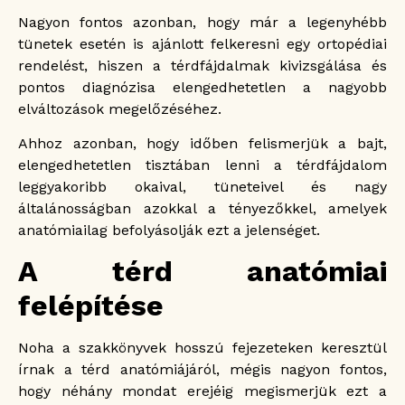
Ultrahang
Nagyon fontos azonban, hogy már a legenyhébb
MRI
tünetek esetén is ajánlott felkeresni egy ortopédiai
CT
rendelést, hiszen a térdfájdalmak kivizsgálása és
Artroszkópia
pontos diagnózisa elengedhetetlen a nagyobb
elváltozások megelőzéséhez.
Ahhoz azonban, hogy időben felismerjük a bajt,
elengedhetetlen tisztában lenni a térdfájdalom
leggyakoribb okaival, tüneteivel és nagy
általánosságban azokkal a tényezőkkel, amelyek
anatómiailag befolyásolják ezt a jelenséget.
A térd anatómiai
felépítése
Noha a szakkönyvek hosszú fejezeteken keresztül
írnak a térd anatómiájáról, mégis nagyon fontos,
hogy néhány mondat erejéig megismerjük ezt a