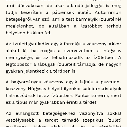
ami időszakosan, de akár állandó jelleggel is meg
tudja keseríteni a páciensek életét. Autoimmun
betegségről van szó, ami a test bármelyik ízületénél
megjelenhet, de általában a legtöbbet terhelt
helyeken bukkan fel.
Az ízületi gyulladás egyik formája a köszvény. Akkor
alakul ki, ha magas a szervezetben a húgysav
mennyisége, és az felhalmozódik az ízületben. A
legtöbbször a lábujjak ízületeit támadja, de nagyon
gyakran jelentkezik a térdben is.
A hagyományos köszvény egyik fajtája a pszeudo-
köszvény. Húgysav helyett ilyenkor kalciumkristályok
halmozódnak fel az ízületben. Fontos ismerni, mert
ez a típus már gyakrabban érinti a térdet.
Az elhangzott betegségekhez viszonyítva sokkal
veszélyesebb a térdet támadó szeptikus ízületi
gyulladás. Akkor alakul ki, ha a térdízület