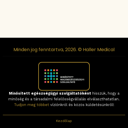
Minden jog fenntartva, 2026. © Haller Medical
Minősített egészségügyi szolgáltatóként
hisszük, hogy a
minőség és a társadalmi felelősségvállalás elválaszthatatlan.
Tudjon meg többet
víziónkról és közös küldetésünkről!
Kezdőlap