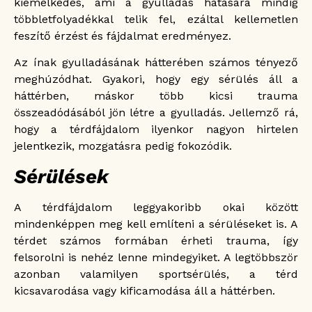
kiemelkedés, ami a gyulladás hatására mindig
többletfolyadékkal telik fel, ezáltal kellemetlen
feszítő érzést és fájdalmat eredményez.
Az ínak gyulladásának hátterében számos tényező
meghúzódhat. Gyakori, hogy egy sérülés áll a
háttérben, máskor több kicsi trauma
összeadódásából jön létre a gyulladás. Jellemző rá,
hogy a térdfájdalom ilyenkor nagyon hirtelen
jelentkezik, mozgatásra pedig fokozódik.
Sérülések
A térdfájdalom leggyakoribb okai között
mindenképpen meg kell említeni a sérüléseket is. A
térdet számos formában érheti trauma, így
felsorolni is nehéz lenne mindegyiket. A legtöbbször
azonban valamilyen sportsérülés, a térd
kicsavarodása vagy kificamodása áll a háttérben.