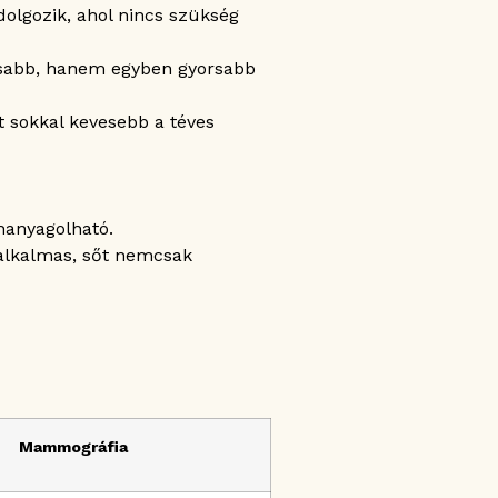
olgozik, ahol nincs szükség
osabb, hanem egyben gyorsabb
t sokkal kevesebb a téves
lhanyagolható.
alkalmas, sőt nemcsak
Mammográfia