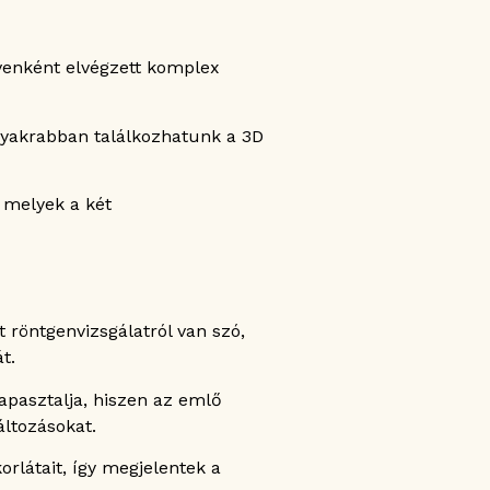
venként elvégzett komplex
gyakrabban találkozhatunk a 3D
 melyek a két
 röntgenvizsgálatról van szó,
t.
apasztalja, hiszen az emlő
áltozásokat.
rlátait, így megjelentek a