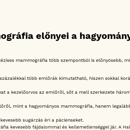
ográfia előnyei a hagyomán
zintézises mammográfia több szempontból is előnyösebb, 
0 százalékkal több emlőrák kimutatható, hiszen sokkal ko
at a kezelőorvos az emlőről, sőt a mell szerkezete három
 emlőről, mint a hagyományos mammográfia, hanem legaláb
l kevesebb sugárzás éri a pácienseket.
fia kevesebb fájdalommal és kellemetlenséggel jár. A H