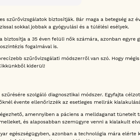
mográfia továbbfejlesztése
s szűrővizsgálatok biztosítják. Bár maga a betegség az é
nyos mammográfiával szemben
issal sokkal jobbak a gyógyulási és a túlélési esélyek.
sszehasonlítása
biztosítja a 35 éven felüli nők számára, azonban egyre 
ammográfia vizsgálati módszere
zintézis fogalmával is.
mmográfiás vizsgálatra
recízebb szűrővizsgálati módszerről van szó. Hogy mégis
ikkünkből kiderül!
zűrésére szolgáló diagnosztikai módszer. Egyfajta célzott
ia?
őknél évente ellenőrizzék az esetleges mellrák kialakulásá
őultrahangot?
ammográfia?
végezhető, amennyiben a páciens a melldaganat tüneteit t
a melleket, és alaposabban szemügyre venni a kialakult elv
yar egészségügyben, azonban a technológia mára elérte ko
mográfia után?