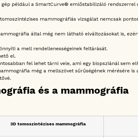
ép például a SmartCurve® emlőstabilizáló rendszerrel d
D tomoszintézises mammográfiás vizsgálat nemcsak pont
ammográfia által még nem látható elváltozásokat is, ezér
nnyíti a mell rendellenességeinek feltárását.
ető el.
ntosabban fel lehet tárni vele, ami egy biopsziánál sem e
 mammográfia még a mellszövet sűrűségének mérésére is 
tővé.
ográfia és a mammográfia
3D tomoszintézises mammográfia