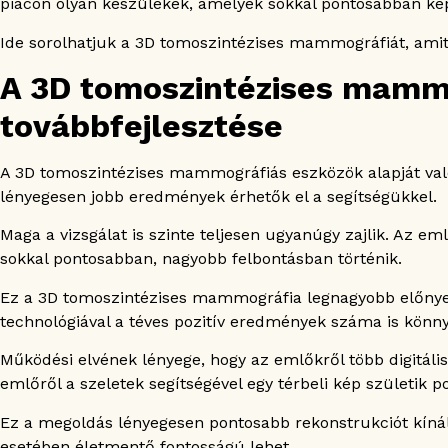
piacon olyan készülékek, amelyek sokkal pontosabban kép
Minden emlődaganat kimutatható mammográfiával
Csak panasz esetén érdemes mammográfiára menn
Ide sorolhatjuk a 3D tomoszintézises mammográfiát, amit 
A 3D tomoszintézises mam
továbbfejlesztése
A 3D tomoszintézises mammográfiás eszközök alapját va
lényegesen jobb eredmények érhetők el a segítségükkel.
Maga a vizsgálat is szinte teljesen ugyanúgy zajlik. Az 
sokkal pontosabban, nagyobb felbontásban történik.
Ez a 3D tomoszintézises mammográfia legnagyobb előnye, 
technológiával a téves pozitív eredmények száma is kön
Működési elvének lényege, hogy az emlőkről több digitális 
emlőről a szeletek segítségével egy térbeli kép születik 
Ez a megoldás lényegesen pontosabb rekonstrukciót kínál 
esetében életmentő fontosságú lehet.