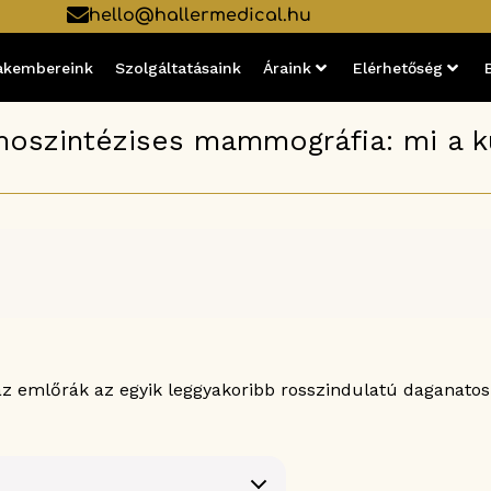
hello@hallermedical.hu
akembereink
Szolgáltatásaink
Áraink
Elérhetőség
oszintézises mammográfia: mi a k
 emlőrák az egyik leggyakoribb rosszindulatú daganatos 