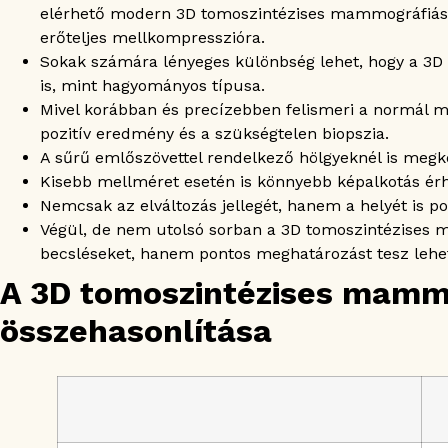
elérhető modern 3D tomoszintézises mammográfiás g
erőteljes mellkompresszióra.
Sokak számára lényeges különbség lehet, hogy a 3
is, mint hagyományos típusa.
Mivel korábban és precízebben felismeri a normál m
pozitív eredmény és a szükségtelen biopszia.
A sűrű emlőszövettel rendelkező hölgyeknél is megkö
Kisebb mellméret esetén is könnyebb képalkotás érh
Nemcsak az elváltozás jellegét, hanem a helyét is po
Végül, de nem utolsó sorban a 3D tomoszintézises
becsléseket, hanem pontos meghatározást tesz lehe
A 3D tomoszintézises mamm
összehasonlítása