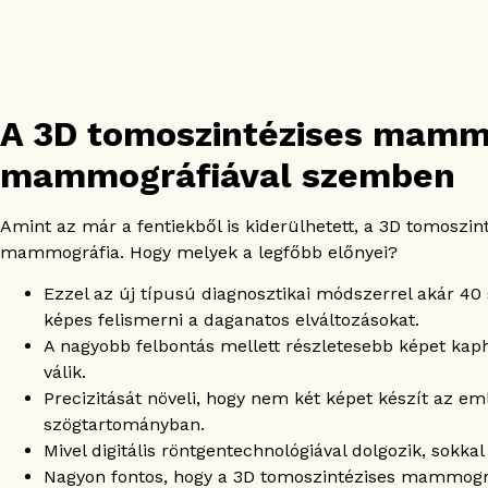
A 3D tomoszintézises mamm
mammográfiával szemben
Amint az már a fentiekből is kiderülhetett, a 3D tomos
mammográfia. Hogy melyek a legfőbb előnyei?
Ezzel az új típusú diagnosztikai módszerrel akár 4
képes felismerni a daganatos elváltozásokat.
A nagyobb felbontás mellett részletesebb képet kaph
válik.
Precizitását növeli, hogy nem két képet készít az
szögtartományban.
Mivel digitális röntgentechnológiával dolgozik, sokka
Nagyon fontos, hogy a 3D tomoszintézises mammográ