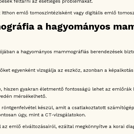
esek feltárni az esetleges problémákat.
?
i?
itthon emlő tomoszintézisként vagy digitális emlő tomosz
mográfia a hagyományos ma
lójában a hagyományos mammográfiás berendezések bizto
emlőket egyenként vizsgálja az eszköz, azonban a képalkot
hiszen gyakran életmentő fontosságú lehet az emlőrák ko
nyedén mérsékelhető.
röntgenfelvétel készül, amit a csatlakoztatott számítógépe
pontosan úgy, mint a CT-vizsgálatokon.
az emlő elváltozásairól, ezáltal megkönnyítve a korai dia