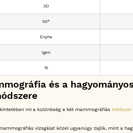
3D
50°
Enyhe
Igen
15
mmográfia és a hagyományo
módszere
 tekintetében mi a különbség a két mammográfiás
módszer 
 mammográfiás vizsgálat közel ugyanúgy zajlik, mint a 