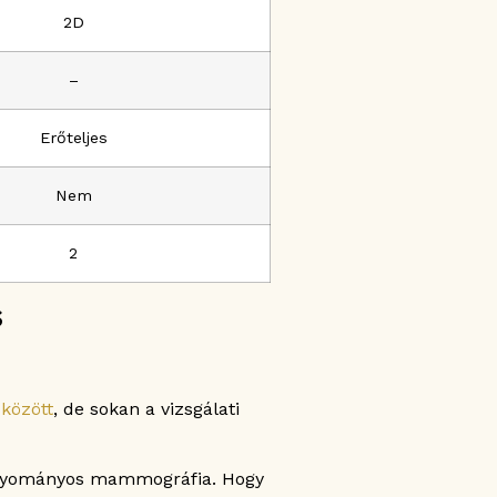
2D
–
Erőteljes
Nem
2
s
között
, de sokan a vizsgálati
hagyományos mammográfia. Hogy