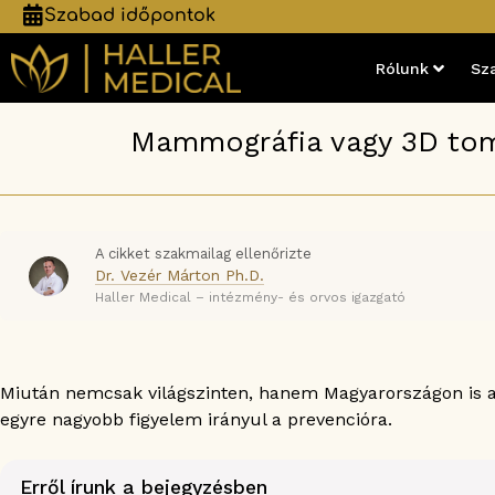
Szabad időpontok
Rólunk
Sz
Mammográfia vagy 3D tom
A cikket szakmailag ellenőrizte
Dr. Vezér Márton Ph.D.
Haller Medical – intézmény- és orvos igazgató
Miután nemcsak világszinten, hanem Magyarországon is az
egyre nagyobb figyelem irányul a prevencióra.
Erről írunk a bejegyzésben