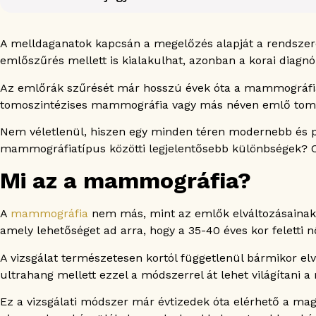
Mi az a mammográfia?
A 3D tomoszintézises mammográfia a hagyományos mam
A melldaganatok kapcsán a megelőzés alapját a rendszere
A 3D tomoszintézises mammográfia előnyei a hagyomá
emlőszűrés mellett is kialakulhat, azonban a korai diagnóz
A 3D tomoszintézises mammográfia és a mammográfia ö
Az emlőrák szűrését már hosszú évek óta a mammográfia 
A 3D tomoszintézises mammográfia és a hagyományos m
tomoszintézises mammográfia vagy más néven emlő tomos
Felkészülés a hagyományos és a 3D tomoszintézises ma
Kinek melyik vizsgálat lehet a megfelelő választás?
Nem véletlenül, hiszen egy minden téren modernebb és p
Mekkora a sugárterhelés a mammográfián?
mammográfiatípus közötti legjelentősebb különbségek? C
A mammográfia eredménye, vagyis a BI-RADS rendszer
Mi az a mammográfia?
Gyakran ismételt kérdések
Fájdalmas a 3D tomoszintézises mammográfia?
A
mammográfia
nem más, mint az emlők elváltozásainak s
Mennyi ideig tart a 3D tomoszintézises mammográf
amely lehetőséget ad arra, hogy a 35-40 éves kor feletti n
Kiváltja a 3D tomoszintézises mammográfia az eml
Kinek ajánlott elsősorban a 3D tomoszintézises m
A vizsgálat természetesen kortól függetlenül bármikor el
Mit jelent a sűrű emlőállomány?
ultrahang mellett ezzel a módszerrel át lehet világítani 
Végezhető mammográfia terhesség alatt?
Ez a vizsgálati módszer már évtizedek óta elérhető a mag
Mit jelent, ha további vizsgálatot javasolnak a mam