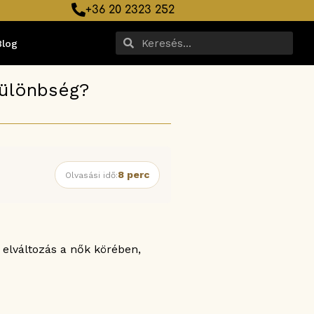
+36 20 2323 252
Blog
ülönbség?
8 perc
Olvasási idő:
elváltozás a nők körében,