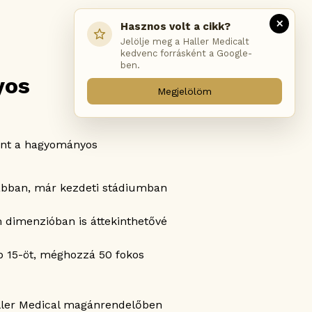
×
Hasznos volt a cikk?
Jelölje meg a Haller Medicalt
kedvenc forrásként a Google-
ben.
yos
Megjelölöm
mint a hagyományos
rábban, már kezdeti stádiumban
 dimenzióban is áttekinthetővé
b 15-öt, méghozzá 50 fokos
aller Medical magánrendelőben