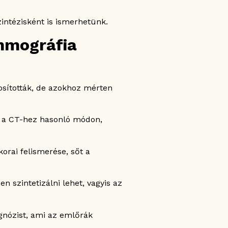
intézisként is ismerhetünk.
mmográfia
sították, de azokhoz mérten
ás a CT-hez hasonló módon,
rai felismerése, sőt a
n szintetizálni lehet, vagyis az
gnózist, ami az emlőrák