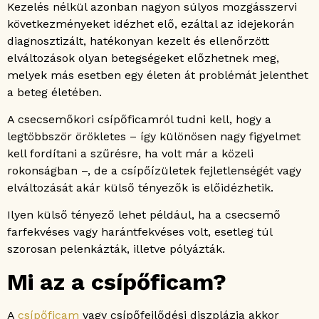
Kezelés nélkül azonban nagyon súlyos mozgásszervi
következményeket idézhet elő, ezáltal az idejekorán
diagnosztizált, hatékonyan kezelt és ellenőrzött
elváltozások olyan betegségeket előzhetnek meg,
melyek más esetben egy életen át problémát jelenthet
a beteg életében.
A csecsemőkori csípőficamról tudni kell, hogy a
legtöbbször örökletes – így különösen nagy figyelmet
kell fordítani a szűrésre, ha volt már a közeli
rokonságban –, de a csípőízületek fejletlenségét vagy
elváltozását akár külső tényezők is előidézhetik.
Ilyen külső tényező lehet például, ha a csecsemő
farfekvéses vagy harántfekvéses volt, esetleg túl
szorosan pelenkázták, illetve pólyázták.
Mi az a csípőficam?
A
csípőficam
vagy csípőfejlődési diszplázia akkor