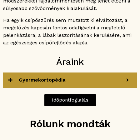
módszerekkel fájdalommentesen meg lehet előzni a
súlyosabb szövődmények kialakulását.
Ha egyik csípőszűrés sem mutatott ki elváltozást, a
megelőzés kapcsán fontos odafigyelni a megfelelő
pelenkázásra, a lábak leszorításának kerülésére, ami
az egészséges csípőfejlődés alapja.
Áraink
Gyermekortopédia
Időpontfoglalás
Rólunk mondták