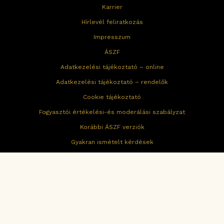
Karrier
Hírlevél feliratkozás
Impresszum
ÁSZF
Adatkezelési tájékoztató – online
Adatkezelési tájékoztató – rendelők
Cookie tájékoztató
Fogyasztói értékelési-és moderálási szabályzat
Korábbi ÁSZF verziók
Gyakran ismételt kérdések