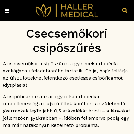
Csecsemőkori
csípőszűrés
A csecsemőkori csípőszűrés a gyermek ortopédia
szakágának feladatkörébe tartozik. Célja, hogy feltárja
az újszülötteknél jelentkező esetleges csípőficamot
(dysplasia).
A csípőficam ma már egy ritka ortopédiai
rendellenesség az újszülöttek körében, a születendő
gyermekek legfeljebb 0,5 százalékát érinti – a lányokat
jellemzően gyakrabban –, időben felismerve pedig egy
ma már hatékonyan kezelhető probléma.