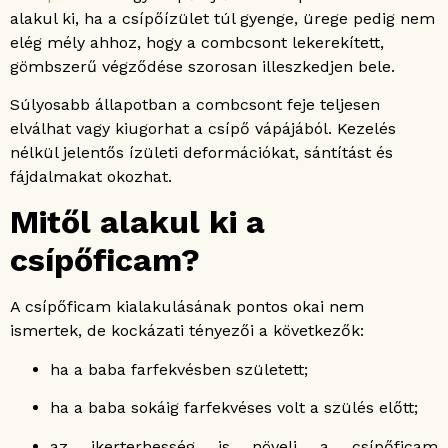
alakul ki, ha a csípőízület túl gyenge, ürege pedig nem
elég mély ahhoz, hogy a combcsont lekerekített,
gömbszerű végződése szorosan illeszkedjen bele.
Súlyosabb állapotban a combcsont feje teljesen
elválhat vagy kiugorhat a csípő vápájából. Kezelés
nélkül jelentős ízületi deformációkat, sántítást és
fájdalmakat okozhat.
Mitől alakul ki a
csípőficam?
A csípőficam kialakulásának pontos okai nem
ismertek, de kockázati tényezői a következők:
ha a baba farfekvésben született;
ha a baba sokáig farfekvéses volt a szülés előtt;
az ikerterhesség is növeli a csípőficam