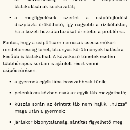
kialakulásának kockázatát;
a megfigyelések szerint a csípőfejlődési
diszplázia örökölhető, így nagyobb a rizikófaktor,
ha a közeli hozzátartozókat érintette a probléma.
Fontos, hogy a csípőficam nemcsak csecsemőkori
rendellenesség lehet, bizonyos körülmények hatására
később is kialakulhat. A következő tünetek esetén
többhónapos korban is ajánlott részt venni
csípőszűrésen:
a gyermek egyik lába hosszabbnak tűnik;
pelenkázás közben csak az egyik láb mozgatható;
kúszás során az érintett láb nem hajlik, „húzza”
maga után a gyermek;
járáskor bizonytalanság, sántítás figyelhető meg.