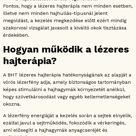
Fontos, hogy a lézeres hajterápia nem minden esetben,
illetve nem minden hajhullás-típusnál jelent
megoldást, a kezelés megkezdése előtt ezért mindig
szakorvosi vizsgálat javasolt a kiváltó okok tisztázása
érdekében.
Hogyan működik a lézeres
hajterápia?
A BHT lézeres hajterápia hatékonyságának az alapját a
vörös lézerfény adja, amely biztonságos tartományban
képes stimulálni a hajhagymák környezetét anélkül,
hogy szövetkárosodást vagy egyéb kellemetlenségeket
okozna.
A lézerfény energiáját a kezelés során a sejtek elnyelik,
ezáltal javul a sejtműködés, fokozódik a vérkeringés,
ami elősegíti a hajhagymák anyagcseréjét és