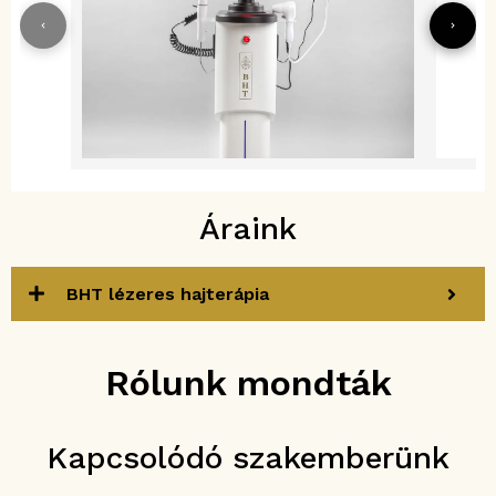
Áraink
BHT lézeres hajterápia
Rólunk mondták
Kapcsolódó szakemberünk