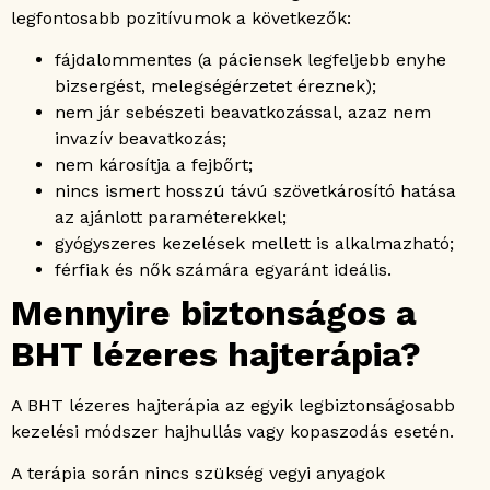
legfontosabb pozitívumok a következők:
fájdalommentes (a páciensek legfeljebb enyhe
bizsergést, melegségérzetet éreznek);
nem jár sebészeti beavatkozással, azaz nem
invazív beavatkozás;
nem károsítja a fejbőrt;
nincs ismert hosszú távú szövetkárosító hatása
az ajánlott paraméterekkel;
gyógyszeres kezelések mellett is alkalmazható;
férfiak és nők számára egyaránt ideális.
Mennyire biztonságos a
BHT lézeres hajterápia?
A BHT lézeres hajterápia az egyik legbiztonságosabb
kezelési módszer hajhullás vagy kopaszodás esetén.
A terápia során nincs szükség vegyi anyagok