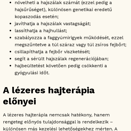
növelheti a hajszálak számát (ezzel pedig a
hajsűrűséget), különösen genetikai eredetű
kopaszodás esetén;
javíthatja a hajszálak vastagságát;
lassíthatja a hajhullást;
szabályozza a faggyúmirigyek működését, ezzel
megszűntetve a túl száraz vagy túl zsíros fejbőrt;
csillapíthatja a fejbőr viszketését;
segít a sérült hajszálak regenerációjában;
hajbeültetést követően pedig csökkenti a
gyógyulási időt.
A lézeres hajterápia
előnyei
A lézeres hajterápia nemcsak hatékony, hanem
rengeteg előnyös tulajdonsággal is rendelkezik –
különösen más kezelési lehetőségekhez mérten. A