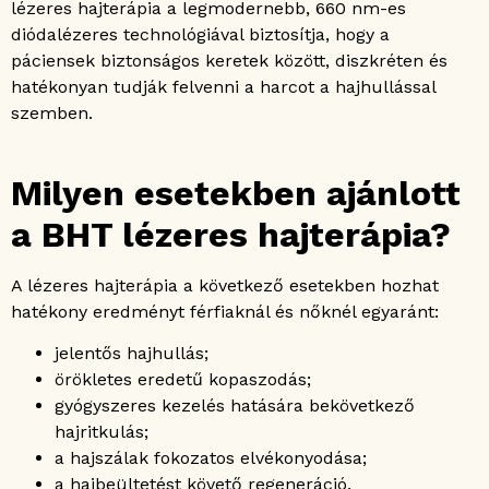
lézeres hajterápia a legmodernebb, 660 nm-es
diódalézeres technológiával biztosítja, hogy a
páciensek biztonságos keretek között, diszkréten és
hatékonyan tudják felvenni a harcot a hajhullással
szemben.
Milyen esetekben ajánlott
a BHT lézeres hajterápia?
A lézeres hajterápia a következő esetekben hozhat
hatékony eredményt férfiaknál és nőknél egyaránt:
jelentős hajhullás;
örökletes eredetű kopaszodás;
gyógyszeres kezelés hatására bekövetkező
hajritkulás;
a hajszálak fokozatos elvékonyodása;
a hajbeültetést követő regeneráció.