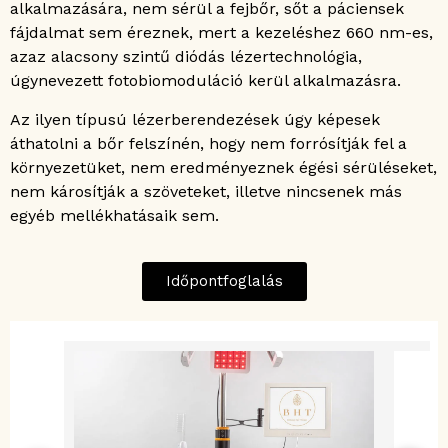
alkalmazására, nem sérül a fejbőr, sőt a páciensek
fájdalmat sem éreznek, mert a kezeléshez 660 nm-es,
azaz alacsony szintű diódás lézertechnológia,
úgynevezett fotobiomoduláció kerül alkalmazásra.
Az ilyen típusú lézerberendezések úgy képesek
áthatolni a bőr felszínén, hogy nem forrósítják fel a
környezetüket, nem eredményeznek égési sérüléseket,
nem károsítják a szöveteket, illetve nincsenek más
egyéb mellékhatásaik sem.
Időpontfoglalás