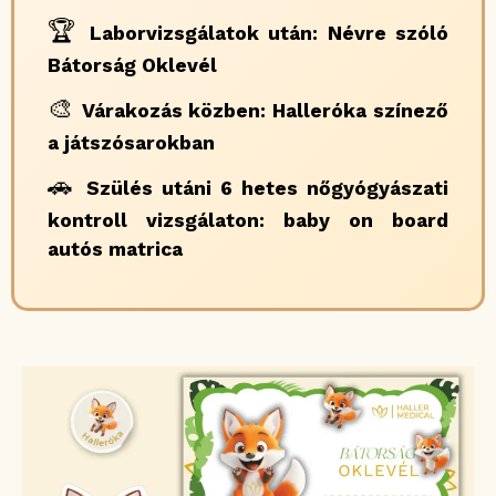
🏆
Laborvizsgálatok után: Névre szóló
Bátorság Oklevél
🎨
Várakozás közben: Halleróka színező
a játszósarokban
🚗
Szülés utáni 6 hetes nőgyógyászati
kontroll vizsgálaton: baby on board
autós matrica