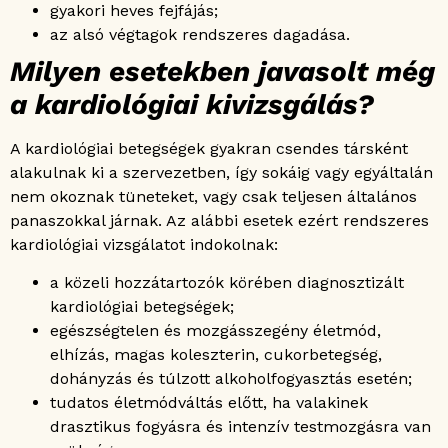
gyakori heves fejfájás;
az alsó végtagok rendszeres dagadása.
Milyen esetekben javasolt még
a kardiológiai kivizsgálás?
A kardiológiai betegségek gyakran csendes társként
alakulnak ki a szervezetben, így sokáig vagy egyáltalán
nem okoznak tüneteket, vagy csak teljesen általános
panaszokkal járnak. Az alábbi esetek ezért rendszeres
kardiológiai vizsgálatot indokolnak:
a közeli hozzátartozók körében diagnosztizált
kardiológiai betegségek;
egészségtelen és mozgásszegény életmód,
elhízás, magas koleszterin, cukorbetegség,
dohányzás és túlzott alkoholfogyasztás esetén;
tudatos életmódváltás előtt, ha valakinek
drasztikus fogyásra és intenzív testmozgásra van