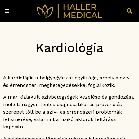
Kardiológia
A kardiológia a belgyógyászat egyik ága, amely a szív-
és érrendszeri megbetegedésekkel foglalkozik.
A már kialakult szívbetegségek kezelése és gondozása
mellett nagyon fontos diagnosztikai és prevenciós
szerepet tölt be a szív- és érrendszeri problémák
felismerése, valamint a rizikófaktorok feltárása
kapcsán.
A szívbetegségek többsége ugyanis jellemzően egy