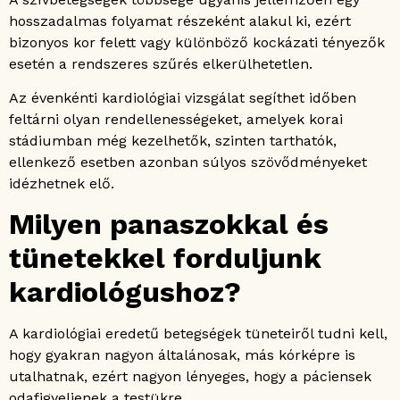
hosszadalmas folyamat részeként alakul ki, ezért
bizonyos kor felett vagy különböző kockázati tényezők
esetén a rendszeres szűrés elkerülhetetlen.
Az évenkénti kardiológiai vizsgálat segíthet időben
feltárni olyan rendellenességeket, amelyek korai
stádiumban még kezelhetők, szinten tarthatók,
ellenkező esetben azonban súlyos szövődményeket
idézhetnek elő.
Milyen panaszokkal és
tünetekkel forduljunk
kardiológushoz?
A kardiológiai eredetű betegségek tüneteiről tudni kell,
hogy gyakran nagyon általánosak, más kórképre is
utalhatnak, ezért nagyon lényeges, hogy a páciensek
odafigyeljenek a testükre.