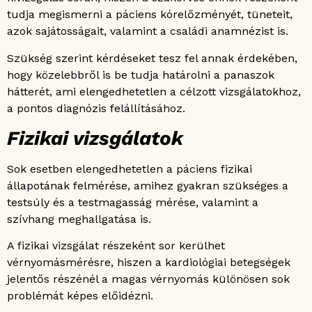
tudja megismerni a páciens kórelőzményét, tüneteit,
azok sajátosságait, valamint a családi anamnézist is.
Szükség szerint kérdéseket tesz fel annak érdekében,
hogy közelebbről is be tudja határolni a panaszok
hátterét, ami elengedhetetlen a célzott vizsgálatokhoz,
a pontos diagnózis felállításához.
Fizikai vizsgálatok
Sok esetben elengedhetetlen a páciens fizikai
állapotának felmérése, amihez gyakran szükséges a
testsúly és a testmagasság mérése, valamint a
szívhang meghallgatása is.
A fizikai vizsgálat részeként sor kerülhet
vérnyomásmérésre, hiszen a kardiológiai betegségek
jelentős részénél a magas vérnyomás különösen sok
problémát képes előidézni.