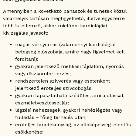
Amennyiben a következő panaszok és tünetek közül
valamelyik tartósan megfigyelhető, illetve egyszerre
több is jellemző, akkor mielőbbi kardiológiai
kivizsgálás javasolt:
magas vérnyomás (valamennyi kardiológiai
betegség előszobája, amire nagy figyelmet kell
fordítani);
gyakran jelentkező mellkasi fájdalom, nyomás
vagy diszkomfort érzés;
rendszertelen szívverés vagy esetenként
jelentkező erőteljes szívdobogás;
gyakran tapasztalható szédülés, ami ájulással,
eszméletvesztéssel jár;
légzési nehézségek, gyakori nehézlégzés vagy
fulladás – főleg terhelés után;
erőteljes fáradékonyság, az állóképesség jelentős
csökkenése;