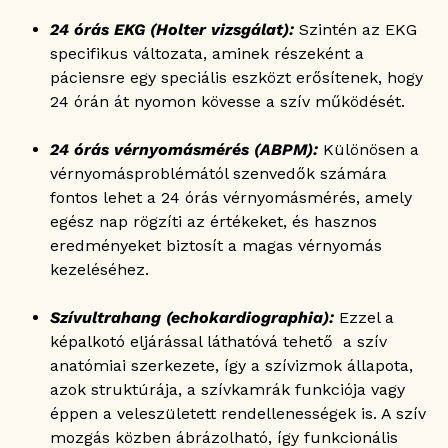
24 órás EKG (Holter vizsgálat):
Szintén az EKG
specifikus változata, aminek részeként a
páciensre egy speciális eszközt erősítenek, hogy
24 órán át nyomon kövesse a szív működését.
24 órás vérnyomásmérés (ABPM):
Különösen a
vérnyomásproblémától szenvedők számára
fontos lehet a 24 órás vérnyomásmérés, amely
egész nap rögzíti az értékeket, és hasznos
eredményeket biztosít a magas vérnyomás
kezeléséhez.
Szívultrahang (echokardiographia):
Ezzel a
képalkotó eljárással láthatóvá tehető a szív
anatómiai szerkezete, így a szívizmok állapota,
azok struktúrája, a szívkamrák funkciója vagy
éppen a veleszületett rendellenességek is. A szív
mozgás közben ábrázolható, így funkcionális