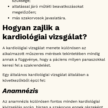
szüksége;
altatással járó műtéti beavatkozásokat
megelőzően;
más szakorvosok javaslatára.
Hogyan zajlik a
kardiológiai vizsgálat?
A kardiológiai vizsgálat menete különösen az
alkalmazott műszeres mérések tekintetében mindig
annak a függvénye, hogy a páciens milyen panaszokkal
keresi fel a szakrendelést.
Egy általános kardiológiai vizsgálat általában a
következőkből épül fel:
Anamnézis
Az anamnézis különösen fontos minden kardiológiai
kivizsgálás során, hiszen a szakorvos ennek részeként