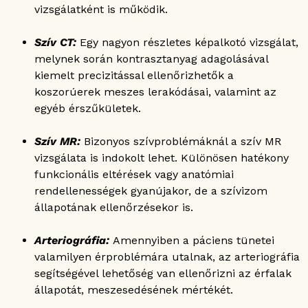
vizsgálatként is működik.
Szív CT:
Egy nagyon részletes képalkotó vizsgálat,
melynek során kontrasztanyag adagolásával
kiemelt precizitással ellenőrizhetők a
koszorúerek meszes lerakódásai, valamint az
egyéb érszűkületek.
Szív MR:
Bizonyos szívproblémáknál a szív MR
vizsgálata is indokolt lehet. Különösen hatékony
funkcionális eltérések vagy anatómiai
rendellenességek gyanújakor, de a szívizom
állapotának ellenőrzésekor is.
Arteriográfia:
Amennyiben a páciens tünetei
valamilyen érproblémára utalnak, az arteriográfia
segítségével lehetőség van ellenőrizni az érfalak
állapotát, meszesedésének mértékét.