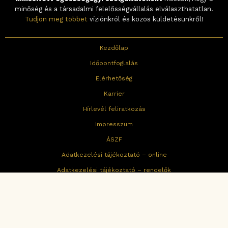
minőség és a társadalmi felelősségvállalás elválaszthatatlan.
Tudjon meg többet
víziónkról és közös küldetésünkről!
Kezdőlap
Időpontfoglalás
Elérhetőség
Karrier
Hírlevél feliratkozás
Impresszum
ÁSZF
Adatkezelési tájékoztató – online
Adatkezelési tájékoztató – rendelők
Cookie tájékoztató
Fogyasztói értékelési-és moderálási szabályzat
Korábbi ÁSZF verziók