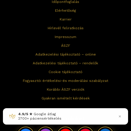
Időpontfoglalás
Elérhetőség
Karrier
Hírlevél feliratkozás
Impresszum
ÁSZF
Adatkezelési tájékoztató – online
Adatkezelési tájékoztató – rendelők
Cookie tájékoztató
Fogyasztói értékelési-és moderálási szabályzat
Korábbi ÁSZF verziók
Gyakran ismételt kérdések
gle átlag
×
ensértékelés