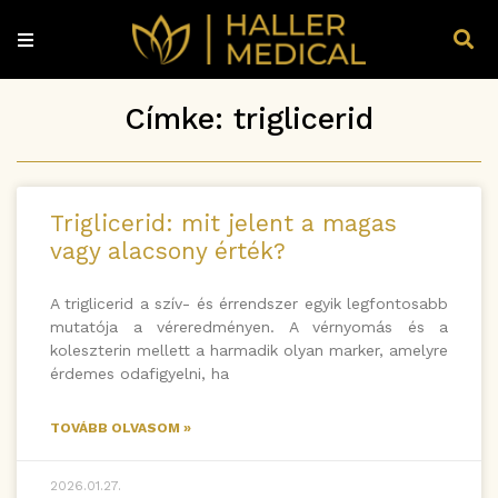
Címke: triglicerid
Triglicerid: mit jelent a magas
vagy alacsony érték?
A triglicerid a szív- és érrendszer egyik legfontosabb
mutatója a véreredményen. A vérnyomás és a
koleszterin mellett a harmadik olyan marker, amelyre
érdemes odafigyelni, ha
TOVÁBB OLVASOM »
2026.01.27.