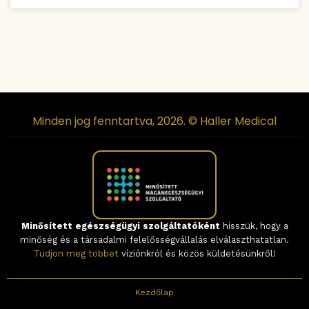
Minden jog fenntartva, 2026. © Haller Medical
Minősített egészségügyi szolgáltatóként
hisszük, hogy a
minőség és a társadalmi felelősségvállalás elválaszthatatlan.
Tudjon meg többet
víziónkról és közös küldetésünkről!
Kezdőlap