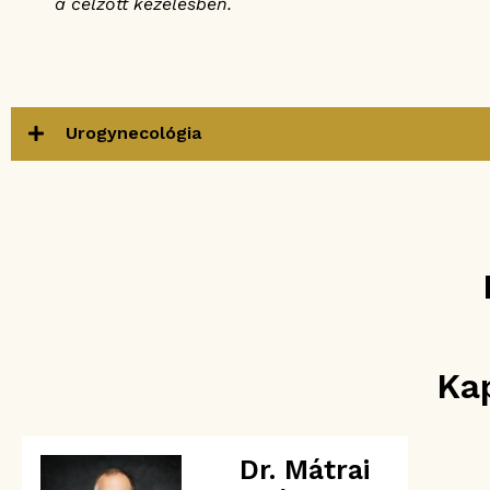
a célzott kezelésben.
Urogynecológia
Ka
Dr. Mátrai