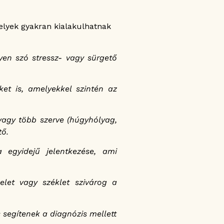
lyek gyakran kialakulhatnak
gyen szó stressz- vagy sürgető
et is, amelyekkel szintén az
vagy több szerve (húgyhólyag,
tő.
 egyidejű jelentkezése, ami
elet vagy széklet szivárog a
 segítenek a diagnózis mellett