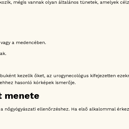
lkozik, mégis vannak olyan általános tünetek, amelyek cél
n vagy a medencében.
ak.
uként kezelik őket, az urogynecológus kifejezetten ezekre
 ehhez hasonló kórképek ismerője.
at menete
ít a nőgyógyászati ellenőrzéshez. Ha első alkalommal érke