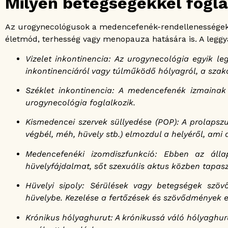
Milyen betegségekkel fogla
Az urogynecológusok a medencefenék-rendellenességekh
életmód, terhesség vagy menopauza hatására is. A leggy
Vizelet inkontinencia: Az urogynecológia egyik le
inkontinenciáról vagy túlműködő hólyagról, a szaká
Széklet inkontinencia: A medencefenék izmainak 
urogynecológia foglalkozik.
Kismedencei szervek süllyedése (POP): A prolapsz
végbél, méh, hüvely stb.) elmozdul a helyéről, a
Medencefenéki izomdiszfunkció: Ebben az állap
hüvelyfájdalmat, sőt szexuális aktus közben tapas
Hüvelyi sipoly: Sérülések vagy betegségek szöv
hüvelybe. Kezelése a fertőzések és szövődmények e
Krónikus hólyaghurut: A krónikussá váló hólyaghuru