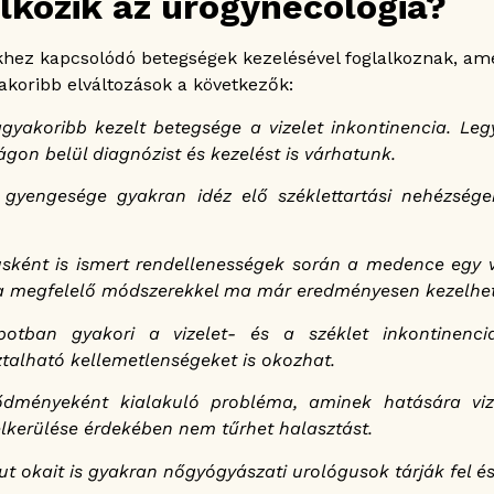
lkozik az urogynecológia?
ez kapcsolódó betegségek kezelésével foglalkoznak, ame
akoribb elváltozások a következők:
ggyakoribb kezelt betegsége a vizelet inkontinencia. Le
gon belül diagnózist és kezelést is várhatunk.
gyengesége gyakran idéz elő széklettartási nehézségek
usként is ismert rendellenességek során a medence egy 
mi a megfelelő módszerekkel ma már eredményesen kezelhe
otban gyakori a vizelet- és a széklet inkontinencia
ztalható kellemetlenségeket is okozhat.
ődményeként kialakuló probléma, aminek hatására viz
lkerülése érdekében nem tűrhet halasztást.
t okait is gyakran nőgyógyászati urológusok tárják fel és