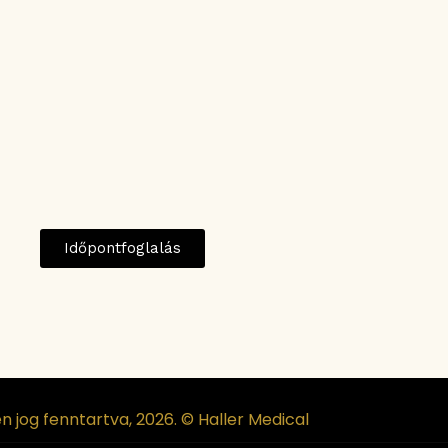
Időpontfoglalás
n jog fenntartva, 2026. © Haller Medical