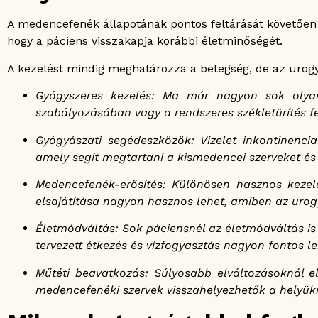
A medencefenék állapotának pontos feltárását követően
hogy a páciens visszakapja korábbi életminőségét.
A kezelést mindig meghatározza a betegség, de az urogy
Gyógyszeres kezelés: Ma már nagyon sok olyan
szabályozásában vagy a rendszeres székletürítés f
Gyógyászati segédeszközök: Vizelet inkontinenci
amely segít megtartani a kismedencei szerveket és
Medencefenék-erősítés: Különösen hasznos kezel
elsajátítása nagyon hasznos lehet, amiben az urog
Életmódváltás: Sok páciensnél az életmódváltás is 
tervezett étkezés és vízfogyasztás nagyon fontos le
Műtéti beavatkozás: Súlyosabb elváltozásoknál e
medencefenéki szervek visszahelyezhetők a helyük