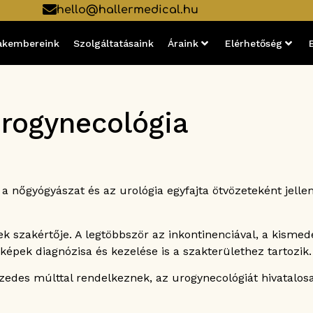
hello@hallermedical.hu
akembereink
Szolgáltatásaink
Áraink
Elérhetőség
rogynecológia
 nőgyógyászat és az urológia egyfajta ötvözeteként jelle
szakértője. A legtöbbször az inkontinenciával, a kismede
képek diagnózisa és kezelése is a szakterülethez tartozik.
zedes múlttal rendelkeznek, az urogynecológiát hivatalos