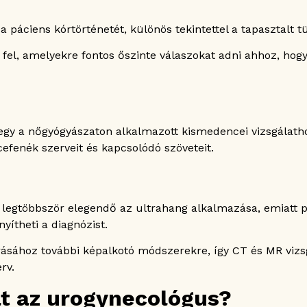
páciens kórtörténetét, különös tekintettel a tapasztalt tü
 fel, amelyekre fontos őszinte válaszokat adni ahhoz, hogy
 a nőgyógyászaton alkalmazott kismedencei vizsgálathoz 
efenék szerveit és kapcsolódó szöveteit.
 legtöbbször elegendő az ultrahang alkalmazása, emiatt ped
yítheti a diagnózist.
rásához további képalkotó módszerekre, így CT és MR vizs
rv.
at az urogynecológus?