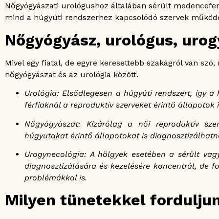
Nőgyógyászati urológushoz általában sérült medencefen
mind a húgyúti rendszerhez kapcsolódó szervek működ
Nőgyógyász, urológus, uro
Mivel egy fiatal, de egyre keresettebb szakágról van szó
nőgyógyászat és az urológia között.
Urológia: Elsődlegesen a húgyúti rendszert, így 
férfiaknál a reproduktív szerveket érintő állapotok 
Nőgyógyászat: Kizárólag a női reproduktív szer
húgyutakat érintő állapotokat is diagnosztizálhatna
Urogynecológia: A hölgyek esetében a sérült va
diagnosztizálására és kezelésére koncentrál, de f
problémákkal is.
Milyen tünetekkel fordulj