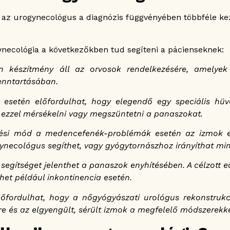
 az urogynecológus a diagnózis függvényében többféle ke
necológia a következőkben tud segíteni a pácienseknek:
 készítmény áll az orvosok rendelkezésére, amelyek
enntartásában.
a esetén előfordulhat, hogy elegendő egy speciális hüv
 ezzel mérsékelni vagy megszüntetni a panaszokat.
ési mód a medencefenék-problémák esetén az izmok er
ynecológus segíthet, vagy gyógytornászhoz irányíthat min
segítséget jelenthet a panaszok enyhítésében. A célzott ed
het például inkontinencia esetén.
lőfordulhat, hogy a nőgyógyászati urológus rekonstrukc
re és az elgyengült, sérült izmok a megfelelő módszere