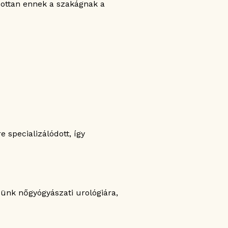
zottan ennek a szakágnak a
 specializálódott, így
zünk nőgyógyászati urológiára,