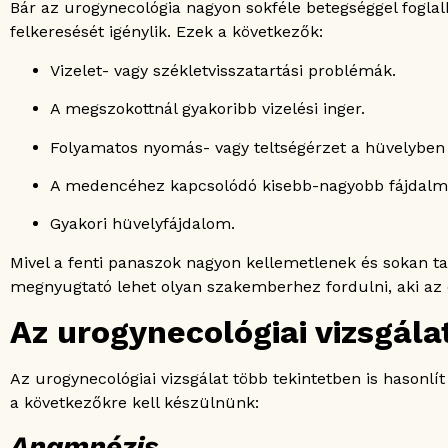
Bár az urogynecológia nagyon sokféle betegséggel fogla
felkeresését igénylik. Ezek a következők:
Vizelet- vagy székletvisszatartási problémák.
A megszokottnál gyakoribb vizelési inger.
Folyamatos nyomás- vagy teltségérzet a hüvelybe
A medencéhez kapcsolódó kisebb-nagyobb fájdalm
Gyakori hüvelyfájdalom.
Mivel a fenti panaszok nagyon kellemetlenek és sokan tab
megnyugtató lehet olyan szakemberhez fordulni, aki az
Az urogynecológiai vizsgál
Az urogynecológiai vizsgálat több tekintetben is hasonl
a következőkre kell készülnünk:
Anamnézis