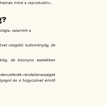
hatnak mind a reproduktív-,
g?
ológia, valamint a
sövet vizsgáló tudományág, de
zakág, de bizonyos esetekben
edencefenék-rendellenességek
ólyagot és a húgycsövet érintő