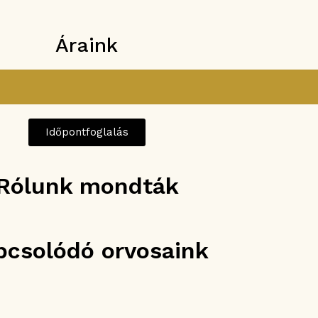
Áraink
Időpontfoglalás
Rólunk mondták
pcsolódó orvosaink