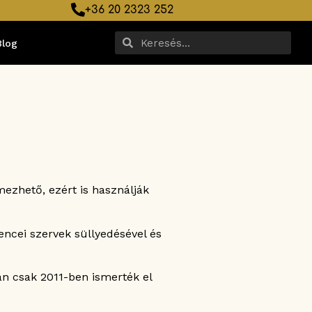
+36 20 2323 252
Blog
mezhető, ezért is használják
ncei szervek süllyedésével és
an csak 2011-ben ismerték el