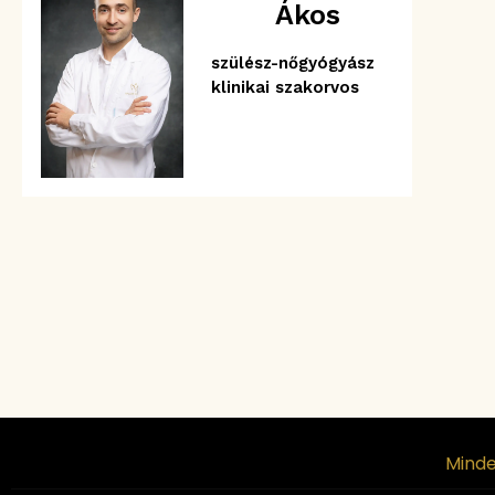
Ákos
szülész-nőgyógyász
klinikai szakorvos
Minde