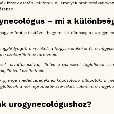
ék izmok esetén kell fordulni, amelyek problémákat okoz
ésében.
gynecológus – mi a különbsé
, nagyon fontos tisztázni, hogy mi a különbség az urogynec
a húgyhólyagot, a veséket, a húgyvezetékeket és a húgyc
is a szakterülethez tartoznak.
vek elváltozásaival, illetve kezelésével foglalkozó s
k, illetve kezelhetnek.
gy gyenge medencefenékhez kapcsolódó állapotok, a m
oglalkozik a női reproduktív szerveket, valamint a húgyh
unk urogynecológushoz?