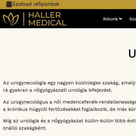
Szabad időpontok
Rólunk
Sz
U
Az urogynecológia egy nagyon különleges szakág, amely a
rá gyakran a nőgyógyászati urológia kifejezést.
Az urogynecológus a női medencefenék-rendellenességek 
a krónikus húgyúti fertőzésekkel foglalkozik, de más kór
Míg az urológia és a nőgyógyászat külön-külön több évti
önálló szakágként.