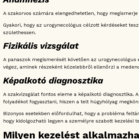
A szakorvos számára elengedhetetlen, hogy megismerje a 
Gyakori, hogy az urogynecológus célzott kérdéseket tesz
születhessen.
Fizikális vizsgálat
A panaszok megismerését követően az urogynecológus egy
végez, aminek részeként közelebbről ellenőrzi a medenc
Képalkotó diagnosztika
A szakvizsgálat fontos eleme a képalkotó diagnosztika. A
folyadékot fogyasztani, hiszen a telt húgyhólyag megkönn
Bizonyos esetekben előfordulhat, hogy a probléma feltá
hogy kidolgozható legyen a személyre szabott kezelési te
Milyen kezelést alkalmazh