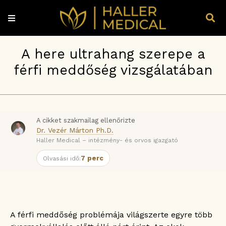
A here ultrahang szerepe a
férfi meddőség vizsgálatában
A cikket szakmailag ellenőrizte
Dr. Vezér Márton Ph.D.
Haller Medical – intézmény- és orvos igazgató
7 perc
Olvasási idő:
A férfi meddőség problémája világszerte egyre több