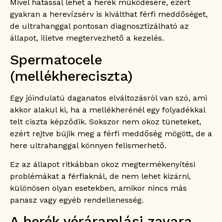
Mivel hatással lehet a herék működésére, ezért
gyakran a herevízsérv is kiválthat férfi meddőséget,
de ultrahanggal pontosan diagnosztizálható az
állapot, illetve megtervezhető a kezelés.
Spermatocele
(mellékhereciszta)
Egy jóindulatú daganatos elváltozásról van szó, ami
akkor alakul ki, ha a mellékherénél egy folyadékkal
telt ciszta képződik. Sokszor nem okoz tüneteket,
ezért rejtve bújik meg a férfi meddőség mögött, de a
here ultrahanggal könnyen felismerhető.
Ez az állapot ritkábban okoz megtermékenyítési
problémákat a férfiaknál, de nem lehet kizárni,
különösen olyan esetekben, amikor nincs más
panasz vagy egyéb rendellenesség.
A herék véráramlási zavara