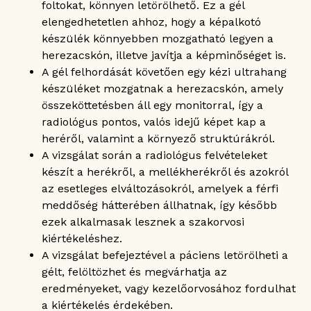
foltokat, könnyen letörölhető. Ez a gél
elengedhetetlen ahhoz, hogy a képalkotó
készülék könnyebben mozgatható legyen a
herezacskón, illetve javítja a képminőséget is.
A gél felhordását követően egy kézi ultrahang
készüléket mozgatnak a herezacskón, amely
összeköttetésben áll egy monitorral, így a
radiológus pontos, valós idejű képet kap a
heréről, valamint a környező struktúrákról.
A vizsgálat során a radiológus felvételeket
készít a herékről, a mellékherékről és azokról
az esetleges elváltozásokról, amelyek a férfi
meddőség hátterében állhatnak, így később
ezek alkalmasak lesznek a szakorvosi
kiértékeléshez.
A vizsgálat befejeztével a páciens letörölheti a
gélt, felöltözhet és megvárhatja az
eredményeket, vagy kezelőorvosához fordulhat
a kiértékelés érdekében.