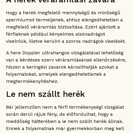
Hogy a herék megfelelő mennyiségű és minőségű
spermiumot termeljenek, ahhoz elengedhetetlen a
megfelelő véráramlás biztosítása. Ezért ajánlott a
férfiaknak például kényelmes alsónadrágot
viselniük, illetve kerülni a szoros nadrágok viselését.
A here Doppler ultrahangos vizsgálatával lehetőség
van a kérdéses szerv véráramlásának ellenőrzésére,
hiszen a keringési zavarok károsíthatják azokat a
folyamatokat, amelyek elengedhetetlenek a
megtermékenyítéshez.
Le nem szállt herék
Bár jellemzően nem a férfi termékenységi vizsgálat
során derül rájuk fény, de előfordulhat, hogy a
meddőség hátterében a le nem szállt herék állnak.
Ennek a folyamatnak már gyermekkorban meg kell