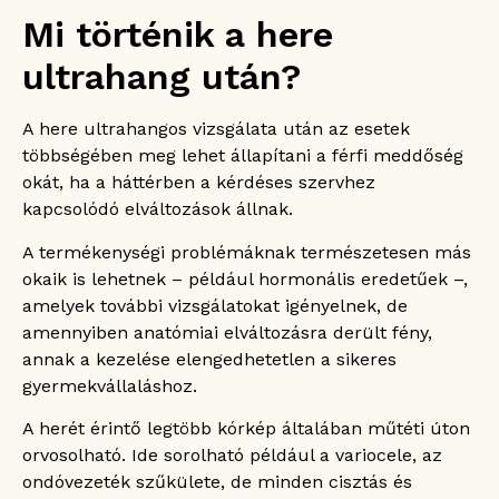
Mi történik a here
ultrahang után?
A here ultrahangos vizsgálata után az esetek
többségében meg lehet állapítani a férfi meddőség
okát, ha a háttérben a kérdéses szervhez
kapcsolódó elváltozások állnak.
A termékenységi problémáknak természetesen más
okaik is lehetnek – például hormonális eredetűek –,
amelyek további vizsgálatokat igényelnek, de
amennyiben anatómiai elváltozásra derült fény,
annak a kezelése elengedhetetlen a sikeres
gyermekvállaláshoz.
A herét érintő legtöbb kórkép általában műtéti úton
orvosolható. Ide sorolható például a variocele, az
ondóvezeték szűkülete, de minden cisztás és