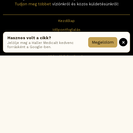
Tudjon meg többet
víziónkról és közös küldetésünkről!
Kezdőlap
Időpontfoglalás
Hasznos volt a cikk?
Elérhetőség
×
Megjelölöm
Jelölje meg a Haller Medicalt kedvenc
forrásként a Google-ben.
Karrier
Hírlevél feliratkozás
Impresszum
ÁSZF
Adatkezelési tájékoztató – online
Adatkezelési tájékoztató – rendelők
Cookie tájékoztató
Fogyasztói értékelési-és moderálási szabályzat
Korábbi ÁSZF verziók
Gyakran ismételt kérdések