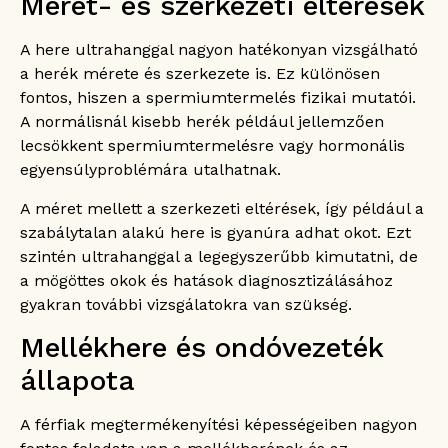
Méret- és szerkezeti eltérések
A here ultrahanggal nagyon hatékonyan vizsgálható
a herék mérete és szerkezete is. Ez különösen
fontos, hiszen a spermiumtermelés fizikai mutatói.
A normálisnál kisebb herék például jellemzően
lecsökkent spermiumtermelésre vagy hormonális
egyensúlyproblémára utalhatnak.
A méret mellett a szerkezeti eltérések, így például a
szabálytalan alakú here is gyanúra adhat okot. Ezt
szintén ultrahanggal a legegyszerűbb kimutatni, de
a mögöttes okok és hatások diagnosztizálásához
gyakran további vizsgálatokra van szükség.
Mellékhere és ondóvezeték
állapota
A férfiak megtermékenyítési képességeiben nagyon