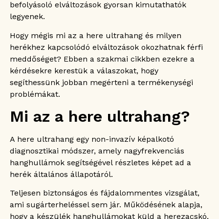
Heredaganat
befolyásoló elváltozások gyorsan kimutathatók
Méret- és szerkezeti eltérések
legyenek.
Mellékhere és ondóvezeték állapota
Hogy mégis mi az a here ultrahang és milyen
Hydrocele (herevízsérv)
herékhez kapcsolódó elváltozások okozhatnak férfi
Spermatocele (mellékhereciszta)
meddőséget? Ebben a szakmai cikkben ezekre a
A herék véráramlási zavara
kérdésekre kerestük a válaszokat, hogy
Le nem szállt herék
segíthessünk jobban megérteni a termékenységi
Így zajlik a here ultrahang vizsgálat
problémákat.
Mi történik a here ultrahang után?
Mi az a here ultrahang?
Gyakran ismételt kérdések
Milyen előkészületeket igényel a here
ultrahang?
A here ultrahang egy non-invazív képalkotó
Miért fontos a here ultrahang a férfi
diagnosztikai módszer, amely nagyfrekvenciás
meddőség kivizsgálásakor?
hanghullámok segítségével részletes képet ad a
Mennyire megbízható a here ultrahang?
herék általános állapotáról.
Mennyire biztonságos a here ultrahang?
Mikor van szükség a here ultrahang
Teljesen biztonságos és fájdalommentes vizsgálat,
ismétlésére?
ami sugárterheléssel sem jár. Működésének alapja,
Mi a teendő, ha a here ultrahang
hogy a készülék hanghullámokat küld a herezacskó,