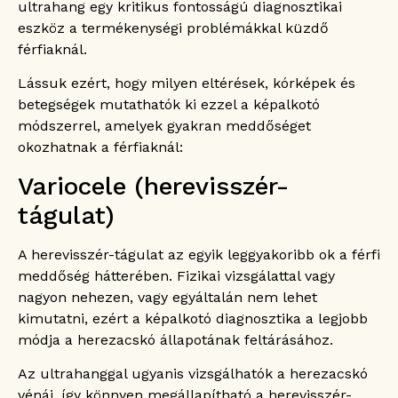
ultrahang egy kritikus fontosságú diagnosztikai
eszköz a termékenységi problémákkal küzdő
férfiaknál.
Lássuk ezért, hogy milyen eltérések, kórképek és
betegségek mutathatók ki ezzel a képalkotó
módszerrel, amelyek gyakran meddőséget
okozhatnak a férfiaknál:
Variocele (herevisszér-
tágulat)
A herevisszér-tágulat az egyik leggyakoribb ok a férfi
meddőség hátterében. Fizikai vizsgálattal vagy
nagyon nehezen, vagy egyáltalán nem lehet
kimutatni, ezért a képalkotó diagnosztika a legjobb
módja a herezacskó állapotának feltárásához.
Az ultrahanggal ugyanis vizsgálhatók a herezacskó
vénái, így könnyen megállapítható a herevisszér-