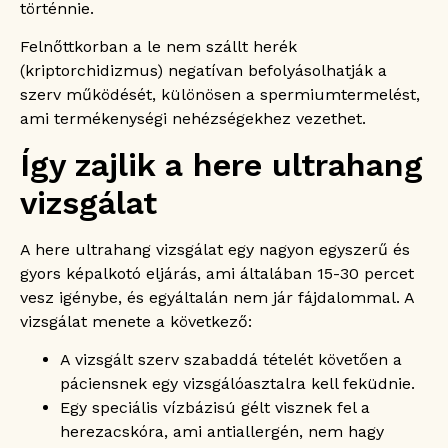
történnie.
Felnőttkorban a le nem szállt herék
(kriptorchidizmus) negatívan befolyásolhatják a
szerv működését, különösen a spermiumtermelést,
ami termékenységi nehézségekhez vezethet.
Így zajlik a here ultrahang
vizsgálat
A here ultrahang vizsgálat egy nagyon egyszerű és
gyors képalkotó eljárás, ami általában 15-30 percet
vesz igénybe, és egyáltalán nem jár fájdalommal. A
vizsgálat menete a következő:
A vizsgált szerv szabaddá tételét követően a
páciensnek egy vizsgálóasztalra kell feküdnie.
Egy speciális vízbázisú gélt visznek fel a
herezacskóra, ami antiallergén, nem hagy