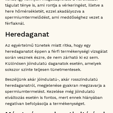
tágulat ténye is, ami rontja a vérkeringést, illetve a
here hőmérsékletét, ezzel akadályozva a
spermiumtermelődést, ami meddőséghez vezet a
férfiaknál.
Heredaganat
Az egyértelmű tünetek miatt ritka, hogy egy
heredaganatot éppen a férfi termékenységi vizsgálat
során vesznek észre, de nem zárható ki ez sem.
Különösen jóindulatú daganatok esetén, amelyek
sokszor szinte teljesen tünetmentesek.
Beszéljünk akár jóindulatú-, akár rosszindulatú
heredaganatról, megjelenése gyakran megzavarja a
spermiumtermelést. Kezelése még jóindulatú
elváltozás esetén is fontos, mert ennek hiányában
negatívan befolyásolja a termékenységet.