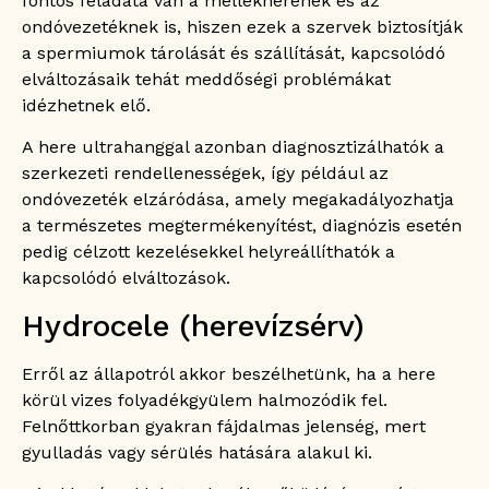
fontos feladata van a mellékherének és az
ondóvezetéknek is, hiszen ezek a szervek biztosítják
a spermiumok tárolását és szállítását, kapcsolódó
elváltozásaik tehát meddőségi problémákat
idézhetnek elő.
A here ultrahanggal azonban diagnosztizálhatók a
szerkezeti rendellenességek, így például az
ondóvezeték elzáródása, amely megakadályozhatja
a természetes megtermékenyítést, diagnózis esetén
pedig célzott kezelésekkel helyreállíthatók a
kapcsolódó elváltozások.
Hydrocele (herevízsérv)
Erről az állapotról akkor beszélhetünk, ha a here
körül vizes folyadékgyülem halmozódik fel.
Felnőttkorban gyakran fájdalmas jelenség, mert
gyulladás vagy sérülés hatására alakul ki.