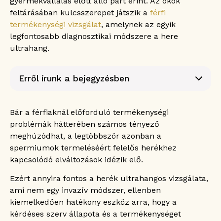
gyermekvállalás előtt álló párt érint. Az okok
feltárásában kulcsszerepet játszik a
férfi
termékenységi vizsgálat
, amelynek az egyik
legfontosabb diagnosztikai módszere a here
ultrahang.
Erről írunk a bejegyzésben
Mi az a here ultrahang?
A here ultrahang előnyei a férfi termékenységi
Bár a férfiaknál előforduló termékenységi
vizsgálat kapcsán
problémák hátterében számos tényező
Non-invazív és biztonságos eljárás
meghúzódhat, a legtöbbször azonban a
Precíz képalkotás
spermiumok termeléséért felelős herékhez
Diagnózis-kiegészítés
kapcsolódó elváltozások idézik elő.
Célzott kezelési lehetőségek
Ezért annyira fontos a herék ultrahangos vizsgálata,
Kezelés monitorozása
ami nem egy invazív módszer, ellenben
Milyen eltérések mutathatók ki a here
ultrahang segítségével?
kiemelkedően hatékony eszköz arra, hogy a
Variocele (herevisszér-tágulat)
kérdéses szerv állapota és a termékenységet