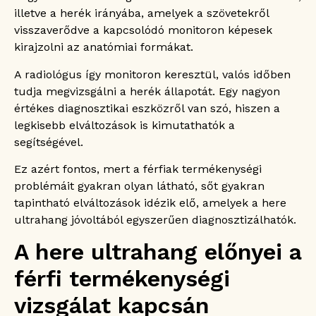
eredménye negatív?
illetve a herék irányába, amelyek a szövetekről
Vizsgálható-e a spermiumtermelés a here
visszaverődve a kapcsolódó monitoron képesek
ultrahanggal?
kirajzolni az anatómiai formákat.
A radiológus így monitoron keresztül, valós időben
tudja megvizsgálni a herék állapotát. Egy nagyon
értékes diagnosztikai eszközről van szó, hiszen a
legkisebb elváltozások is kimutathatók a
segítségével.
Ez azért fontos, mert a férfiak termékenységi
problémáit gyakran olyan látható, sőt gyakran
tapintható elváltozások idézik elő, amelyek a here
ultrahang jóvoltából egyszerűen diagnosztizálhatók.
A here ultrahang előnyei a
férfi termékenységi
vizsgálat kapcsán