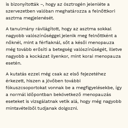
is bizonyították –, hogy az ösztrogén jelenléte a
szervezetben valóban meghatározza a felnőttkori
asztma megjelenését.
A tanulmány rávilágított, hogy az asztma sokkal
nagyobb valószínűséggel jelenik meg felnőttként a
nőknél, mint a férfiaknál, sőt a késői menopauza
még tovább erősíti a betegség valószínűségét, illetve
nagyobb a kockázat ilyenkor, mint korai menopauza
esetén.
A kutatás ezzel még csak az első fejezetéhez
érkezett, hiszen a jövőben további
fókuszcsoportokat vonnak be a megfigyelésekbe, így
a normál időpontban bekövetkező menopauzás
eseteket is vizsgálatnak vetik alá, hogy még nagyobb
mintavételből tudjanak dolgozni.