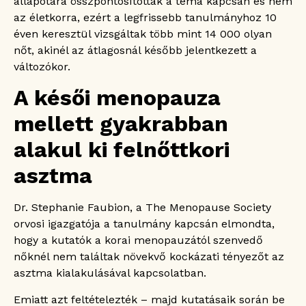
állapotára összpontosítottak a téma kapcsán és nem
az életkorra, ezért a legfrissebb tanulmányhoz 10
éven keresztül vizsgáltak több mint 14 000 olyan
nőt, akinél az átlagosnál később jelentkezett a
változókor.
A késői menopauza
mellett gyakrabban
alakul ki felnőttkori
asztma
Dr. Stephanie Faubion, a The Menopause Society
orvosi igazgatója a tanulmány kapcsán elmondta,
hogy a kutatók a korai menopauzától szenvedő
nőknél nem találtak növekvő kockázati tényezőt az
asztma kialakulásával kapcsolatban.
Emiatt azt feltételezték – majd kutatásaik során be