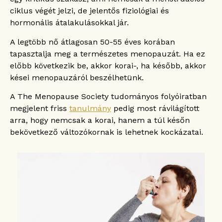
ciklus végét jelzi, de jelentős fiziológiai és
hormonális átalakulásokkal jár.
A legtöbb nő átlagosan 50-55 éves korában
tapasztalja meg a természetes menopauzát. Ha ez
előbb következik be, akkor korai-, ha később, akkor
kései menopauzáról beszélhetünk.
A The Menopause Society tudományos folyóiratban
megjelent friss
tanulmány
pedig most rávilágított
arra, hogy nemcsak a korai, hanem a túl későn
bekövetkező változókornak is lehetnek kockázatai.