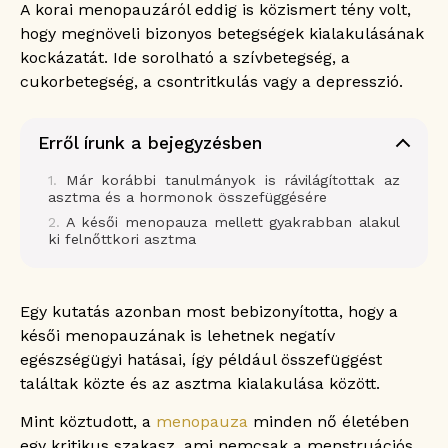
A korai menopauzáról eddig is közismert tény volt,
hogy megnöveli bizonyos betegségek kialakulásának
kockázatát. Ide sorolható a szívbetegség, a
cukorbetegség, a csontritkulás vagy a depresszió.
Erről írunk a bejegyzésben
Már korábbi tanulmányok is rávilágítottak az
asztma és a hormonok összefüggésére
A késői menopauza mellett gyakrabban alakul
ki felnőttkori asztma
Egy kutatás azonban most bebizonyította, hogy a
késői menopauzának is lehetnek negatív
egészségügyi hatásai, így például összefüggést
találtak közte és az asztma kialakulása között.
Mint köztudott, a
menopauza
minden nő életében
egy kritikus szakasz, ami nemcsak a menstruációs