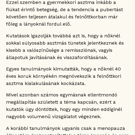
Ezzel szemben a gyermekkori asztma inkább a
fiúkat érintő betegség, de a tendencia a pubertást
követően teljesen átalakul és felnőttkorban már
főleg a lányoknál fordul elő.
Kutatások igazolják továbbá azt is, hogy a nőknél
sokkal súlyosabb asztmás tünetek jelentkeznek és
kisebb a valószínűsége a remissziónak, vagyis
állapotuk javításának és visszafordításának.
Egyes tanulmányok kimutatták, hogy a nőknél 40
éves koruk környékén megnövekszik a felnőttkori
asztma kialakulásának kockázata.
Mivel azonban számos egymásnak ellentmondó
megállapítás született a téma kapcsán, ezért a
kutatók úgy döntöttek, hogy egy minden eddiginél
nagyobb volumenű vizsgálatot végeznek.
A korábbi tanulmányok ugyanis csak a menopauza