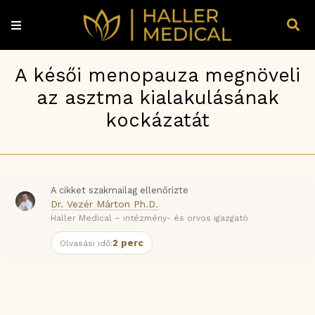
A késői menopauza megnöveli
az asztma kialakulásának
kockázatát
A cikket szakmailag ellenőrizte
Dr. Vezér Márton Ph.D.
Haller Medical – intézmény- és orvos igazgató
2 perc
Olvasási idő: