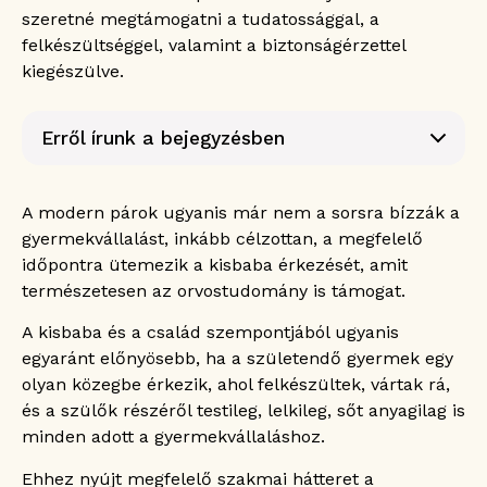
szeretné megtámogatni a tudatossággal, a
felkészültséggel, valamint a biztonságérzettel
kiegészülve.
Erről írunk a bejegyzésben
Mi az a családtervezés?
A családtervezés főbb pontjai
A modern párok ugyanis már nem a sorsra bízzák a
Egészségügyi állapotfelmérés
gyermekvállalást, inkább célzottan, a megfelelő
Egészségügyi kezelések
időpontra ütemezik a kisbaba érkezését, amit
Életmódváltás
természetesen az orvostudomány is támogat.
Lelki felkészülés
A kisbaba és a család szempontjából ugyanis
Fogamzásgátlás
egyaránt előnyösebb, ha a születendő gyermek egy
Miért kiemelten fontos a családtervezés
olyan közegbe érkezik, ahol felkészültek, vártak rá,
Budapesten?
és a szülők részéről testileg, lelkileg, sőt anyagilag is
A férfiak szerepe a családtervezésben
minden adott a gyermekvállaláshoz.
Családtervezés Budapesten, a Haller Medical
magánrendelőben
Ehhez nyújt megfelelő szakmai hátteret a
A családtervezés ára a Haller Medicalnál