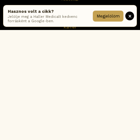
Időpontfoglalás
Hasznos volt a cikk?
×
Megjelölöm
Jelölje meg a Haller Medicalt kedvenc
Elérhetőség
forrásként a Google-ben.
Karrier
Hírlevél feliratkozás
Impresszum
ÁSZF
Adatkezelési tájékoztató – online
Adatkezelési tájékoztató – rendelők
Cookie tájékoztató
Fogyasztói értékelési-és moderálási szabályzat
Korábbi ÁSZF verziók
Gyakran ismételt kérdések