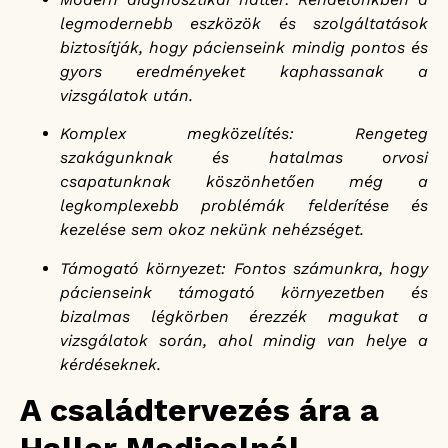
legmodernebb eszközök és szolgáltatások
biztosítják, hogy pácienseink mindig pontos és
gyors eredményeket kaphassanak a
vizsgálatok után.
Komplex megközelítés: Rengeteg
szakágunknak és hatalmas orvosi
csapatunknak köszönhetően még a
legkomplexebb problémák felderítése és
kezelése sem okoz nekünk nehézséget.
Támogató környezet: Fontos számunkra, hogy
pácienseink támogató környezetben és
bizalmas légkörben érezzék magukat a
vizsgálatok során, ahol mindig van helye a
kérdéseknek.
A családtervezés ára a
Haller Medicalnál