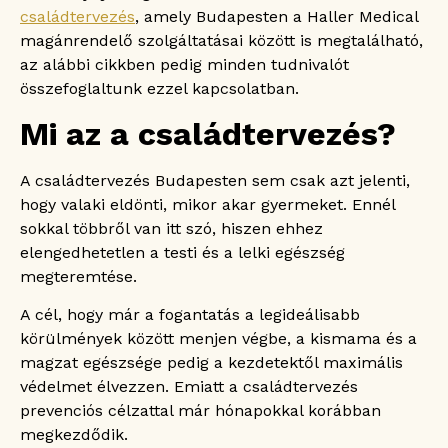
családtervezés
, amely Budapesten a Haller Medical
Családtervezés Budapesten? Szeretettel várjuk!
magánrendelő szolgáltatásai között is megtalálható,
Gyakran ismételt kérdések
az alábbi cikkben pedig minden tudnivalót
Mikor érdemes elkezdeni a
összefoglaltunk ezzel kapcsolatban.
családtervezést?
Miért fontosak a fogantatás előtti célzott
Mi az a családtervezés?
vizsgálatok?
Milyen orvosi vizsgálatokra van szükség a
családtervezés részeként?
A családtervezés Budapesten sem csak azt jelenti,
A férfiak vizsgálata is szükséges a
hogy valaki eldönti, mikor akar gyermeket. Ennél
családtervezés szolgáltatáson belül?
sokkal többről van itt szó, hiszen ehhez
Melyik életkorban a legoptimálisabb a
elengedhetetlen a testi és a lelki egészség
gyermekvállalás?
megteremtése.
Lelkileg is segít a családtervezés
szolgáltatás a felkészülésben?
A cél, hogy már a fogantatás a legideálisabb
Miért fontos mindkét fél bevonása a
körülmények között menjen végbe, a kismama és a
családtervezésbe?
magzat egészsége pedig a kezdetektől maximális
védelmet élvezzen. Emiatt a családtervezés
prevenciós célzattal már hónapokkal korábban
megkezdődik.