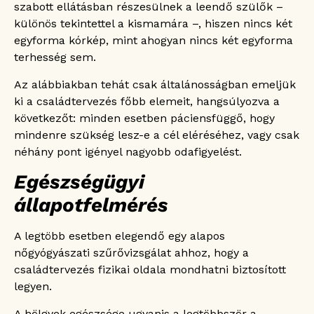
szabott ellátásban részesülnek a leendő szülők –
különös tekintettel a kismamára –, hiszen nincs két
egyforma kórkép, mint ahogyan nincs két egyforma
terhesség sem.
Az alábbiakban tehát csak általánosságban emeljük
ki a családtervezés főbb elemeit, hangsúlyozva a
következőt: minden esetben páciensfüggő, hogy
mindenre szükség lesz-e a cél eléréséhez, vagy csak
néhány pont igényel nagyobb odafigyelést.
Egészségügyi
állapotfelmérés
A legtöbb esetben elegendő egy alapos
nőgyógyászati szűrővizsgálat ahhoz, hogy a
családtervezés fizikai oldala mondhatni biztosított
legyen.
A hölgyek egészsége ugyanis a legtöbbször a