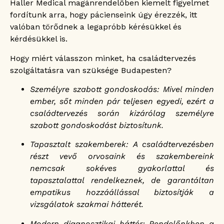
Haller Medical magánrendelőben kiemelt figyelmet
fordítunk arra, hogy pácienseink úgy érezzék, itt
valóban törődnek a legapróbb kérésükkel és
kérdésükkel is.
Hogy miért válasszon minket, ha családtervezés
szolgáltatásra van szüksége Budapesten?
Személyre szabott gondoskodás: Mivel minden
ember, sőt minden pár teljesen egyedi, ezért a
családtervezés során kizárólag személyre
szabott gondoskodást biztosítunk.
Tapasztalt szakemberek: A családtervezésben
részt vevő orvosaink és szakembereink
nemcsak sokéves gyakorlattal és
tapasztalattal rendelkeznek, de garantáltan
empatikus hozzáállással biztosítják a
vizsgálatok szakmai hátterét.
Modern diagnosztikai háttér: Rendelőnkben a