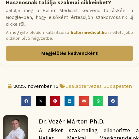
Hasznosnak találja szakmai cikkeinket?
Jelölje meg a Haller Medicalt kedvenc forrásként a
Google-ben, hogy elsőként értesüljön szakorvosaink új
cikkeiről.
A megnyíló oldalon kattintson a
hallermedical.hu
mellett jobb
oldalon lévő négyzetbe.
Megjelölés kedvencként
2025. november 15.
Családtervezés Budapesten
Dr. Vezér Márton Ph.D.
A cikket szakmailag ellenőrizte a
Haller Medical Magánrendelők