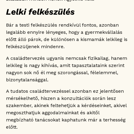
Lelki felkészülés
Bár a testi felkészülés rendkívül fontos, azonban
legalább ennyire lényeges, hogy a gyermekvállalás
előtt álló párok, de különösen a kismamák lelkileg is
felkészüljenek mindenre.
A családtervezés ugyanis nemcsak fizikailag, hanem
lelkileg is nagy kihívás, amit tapasztalataink szerint
nagyon sok nő él meg szorongással, félelemmel,
bizonytalansággal.
A tudatos családtervezéssel azonban ez jelentősen
mérsékelhető, hiszen a konzultációk során lesz
szakember, akinek feltehetjük a kérdéseinket, akivel
megoszthatjuk aggodalmainkat és akitől
megbízható tanácsokat kaphatunk már a terhesség
előtt.