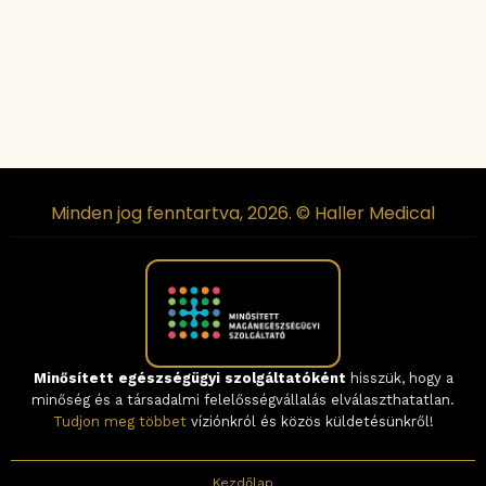
Minden jog fenntartva, 2026. © Haller Medical
Minősített egészségügyi szolgáltatóként
hisszük, hogy a
minőség és a társadalmi felelősségvállalás elválaszthatatlan.
Tudjon meg többet
víziónkról és közös küldetésünkről!
Kezdőlap