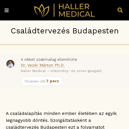
Családtervezés Budapesten
A cikket szakmailag ellenőrizte
Dr. Vezér Márton Ph.D.
Haller Medical – intézmény- és orvos igazgató
7 perc
Olvasási idő:
A családalapítás minden ember életében az egyik
legnagyobb döntés. Szolgáltatásként a
családtervezés Budapesten ezt a folyamatot