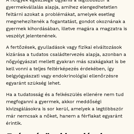
gyermekvállalás alapja, amihez elengedhetetlen
feltárni azokat a problémákat, amelyek esetleg
megnehezítenék a fogantatást, gondot okoznának a
gyermek kihordásában, illetve magára a magzatra is
veszélyt jelentenének.
A fertőzések, gyulladások vagy fizikai elváltozások
kizárása a tudatos családtervezés alapja, azonban a
nőgyógyászat mellett gyakran más szakágakat is be
kell vonni a teljes feltérképezés érdekében, így
belgyógyászati vagy endokrinológiai ellenőrzésre
egyaránt szükség lehet.
Ha a tudatosság és a felkészülés ellenére nem tud
megfoganni a gyermek, akkor meddőségi
kivizsgálásokra is sor kerül, amelyek a legtöbbször
már nemcsak a nőket, hanem a férfiakat egyaránt
érintik.