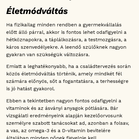
Életmódváltás
Ha fizikailag minden rendben a gyermekvállalás
előtt álló párral, akkor is fontos lehet odafigyelni a
hétköznapokra, a táplálkozásra, a testmozgásra, a
káros szenvedélyekre. A leendő szülőknek nagyon
gyakran van szükségük változásra.
Emiatt a leghatékonyabb, ha a családtervezés során
közös életmódváltás történik, amely mindkét fél
számára előnyös, sőt a fogantatásra, a terhességre
is jó hatást gyakorol.
Ebben a tekintetben nagyon fontos odafigyelni a
vitaminok és az ásványi anyagok pótlására. Bár
vizsgálati eredményeink alapján kezelőorvosunk
személyre szabott tanácsokat ad, azonban a folsav,
a vas, az omega-3 és a D-vitamin bevitelére
általában minden nőnek figyelnie kell.