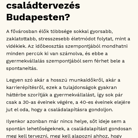
családtervezés
Budapesten?
A fővárosban élők többsége sokkal gyorsabb,
zaklatottabb, stresszesebb életmódot folytat, mint a
vidékiek. Az időbeosztás szempontjából mondhatni
minden percük ki van számolva, és ebbe a
gyermekvállalás szempontjából sem férhet bele a
spontaneitás.
Legyen szó akár a hosszú munkaidőkről, akár a
karrierépítésről, ezek a tulajdonságok gyakran
háttérbe szorítják a gyermekvállalást, így sok pár
csak a 30-as éveinek végére, a 40-es éveinek elejére
jut el oda, hogy a családalapításra gondoljon.
Ilyenkor azonban már nincs helye, sőt ideje sem a
spontán lehetőségeknek, a családalapítást gondosan
meg kell tervezni, meg kell alapozni ahhoz, hogy