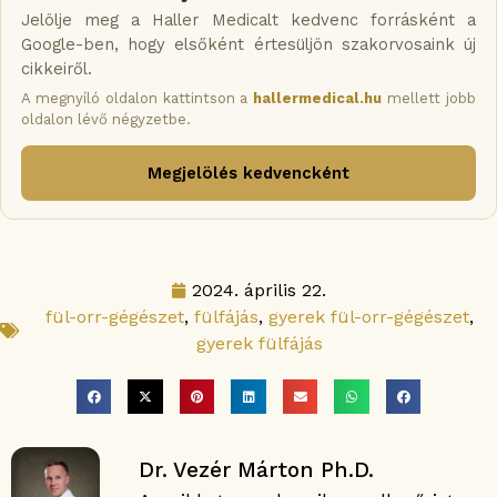
Jelölje meg a Haller Medicalt kedvenc forrásként a
Google-ben, hogy elsőként értesüljön szakorvosaink új
cikkeiről.
A megnyíló oldalon kattintson a
hallermedical.hu
mellett jobb
oldalon lévő négyzetbe.
Megjelölés kedvencként
2024. április 22.
fül-orr-gégészet
,
fülfájás
,
gyerek fül-orr-gégészet
,
gyerek fülfájás
Dr. Vezér Márton Ph.D.