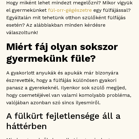
Hogy miként lehet mindezt megelőzni? Mikor vigyük
esetén?
el gyermekünket
fül-orr-gégészetre
egy fülfájással?
Ha a gyermek 2 évnél fiatalabb
Egyáltalán mit tehetünk otthon szülőként fülfájás
Ha a gyermek 2 évnél idősebb
esetén? Az alábbiakban minden kérdésre
Mit tehetünk otthon, ha gyermekünknek fáj a
füle?
válaszoltunk!
Fájdalomcsillapítás
Miért fáj olyan sokszor
Tartsuk melegen a fület
Nátha esetén tartsuk tisztán az
gyermekünk füle?
orrjáratokat
Vigyázzunk a házi praktikákkal
A gyakorlott anyukák és apukák már bizonyára
Hogyan vizsgálja meg az orvos a gyermeket
észrevették, hogy a fülfájás különösen gyakori
fülfájás esetén?
panasz a gyerekeknél. Ilyenkor sok szülő megijed,
Mikor szükséges antibiotikum, ha fáj a gyerek
füle?
hogy csemetéjével van valami komolyabb probléma,
Megelőzhető a gyerekkori fülfájás?
valójában azonban szó sincs ilyesmiről.
Gyakran ismételt kérdések
A fülkürt fejletlensége áll a
Mi a gyermekkori fülfájás leggyakoribb
oka?
háttérben
Miért gyakoribb a fülfájás a kisebb
gyermekeknél?