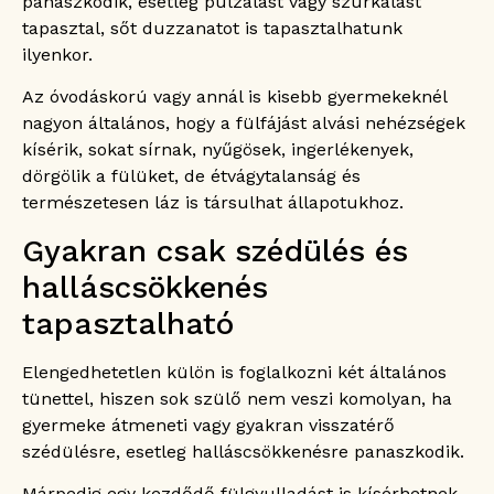
panaszkodik, esetleg pulzálást vagy szurkálást
tapasztal, sőt duzzanatot is tapasztalhatunk
ilyenkor.
Az óvodáskorú vagy annál is kisebb gyermekeknél
nagyon általános, hogy a fülfájást alvási nehézségek
kísérik, sokat sírnak, nyűgösek, ingerlékenyek,
dörgölik a fülüket, de étvágytalanság és
természetesen láz is társulhat állapotukhoz.
Gyakran csak szédülés és
halláscsökkenés
tapasztalható
Elengedhetetlen külön is foglalkozni két általános
tünettel, hiszen sok szülő nem veszi komolyan, ha
gyermeke átmeneti vagy gyakran visszatérő
szédülésre, esetleg halláscsökkenésre panaszkodik.
Márpedig egy kezdődő fülgyulladást is kísérhetnek