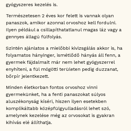
gyógyszeres kezelés is.
Természetesen 2 éves kor felett is vannak olyan
panaszok, amikor azonnal orvoshoz kell fordulni.
Ilyen például a csillapíthatatlanul magas láz vagy a
gennyes állagú fülfolyás.
Szintén ajánlatos a mielőbbi kivizsgálás akkor is, ha
folyamatos hányinger, ismétlődő hányás áll fenn, a
gyermek fájdalmait már nem lehet gyógyszerrel
enyhíteni, a fül mögötti területen pedig duzzanat,
bőrpír jelentkezett.
Minden életkorban fontos orvoshoz vinni
gyermekünket, ha a fenti panaszokat súlyos
aluszékonyság kíséri, hiszen ilyen esetekben
komplikáltabb középfülgyulladásról lehet szó,
amelynek kezelése még az orvosokat is gyakran
kihívás elé állíthatja.