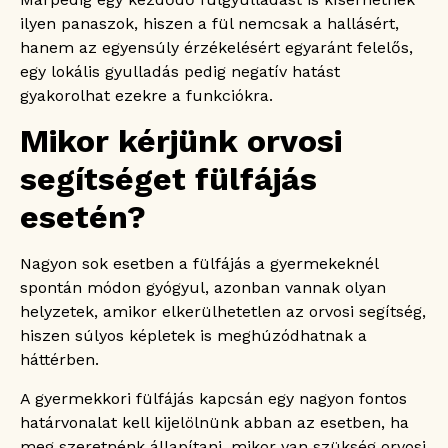
ilyen panaszok, hiszen a fül nemcsak a hallásért,
hanem az egyensúly érzékelésért egyaránt felelős,
egy lokális gyulladás pedig negatív hatást
gyakorolhat ezekre a funkciókra.
Mikor kérjünk orvosi
segítséget fülfájás
esetén?
Nagyon sok esetben a fülfájás a gyermekeknél
spontán módon gyógyul, azonban vannak olyan
helyzetek, amikor elkerülhetetlen az orvosi segítség,
hiszen súlyos képletek is meghúzódhatnak a
háttérben.
A gyermekkori fülfájás kapcsán egy nagyon fontos
határvonalat kell kijelölnünk abban az esetben, ha
meg szeretnénk állapítani, mikor van szükség orvosi