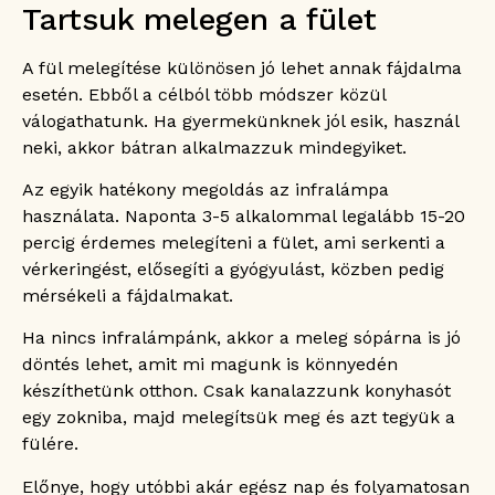
Tartsuk melegen a fület
A fül melegítése különösen jó lehet annak fájdalma
esetén. Ebből a célból több módszer közül
válogathatunk. Ha gyermekünknek jól esik, használ
neki, akkor bátran alkalmazzuk mindegyiket.
Az egyik hatékony megoldás az infralámpa
használata. Naponta 3-5 alkalommal legalább 15-20
percig érdemes melegíteni a fület, ami serkenti a
vérkeringést, elősegíti a gyógyulást, közben pedig
mérsékeli a fájdalmakat.
Ha nincs infralámpánk, akkor a meleg sópárna is jó
döntés lehet, amit mi magunk is könnyedén
készíthetünk otthon. Csak kanalazzunk konyhasót
egy zokniba, majd melegítsük meg és azt tegyük a
fülére.
Előnye, hogy utóbbi akár egész nap és folyamatosan