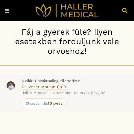
Fáj a gyerek füle? Ilyen
esetekben forduljunk vele
orvoshoz!
A cikket szakmailag ellenőrizte
Dr. Vezér Márton Ph.D.
Haller Medical – intézmény- és orvos igazgató
10 perc
Olvasási idő: