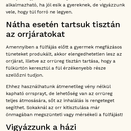
alkalmazható, ha jól esik a gyereknek, de vigyázzunk
vele, hogy túl forró ne legyen.
Nátha esetén tartsuk tisztán
az orrjáratokat
Amennyiben a fülfájás előtt a gyermek megfázásos
tüneteket produkált, akkor elengedhetetlen lesz az
orrjárat, illetve az orrüreg tisztán tartása, hogy a
fülkürtön keresztül a fül érzékenyebb része
szellőzni tudjon.
Ehhez használhatunk átmenetileg vény nélkül
kapható orrsprayt, de lehetőség van az orrüreg
teljes átmosására, sőt az inhalálás is rengeteget
segíthet. Sokaknál az orr kitisztulása már
önmagában megszünteti vagy mérsékeli a fülfájást!
Vigyázzunk a házi