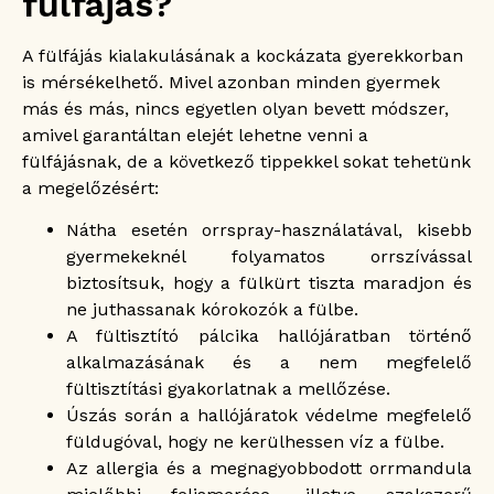
fülfájás?
A fülfájás kialakulásának a kockázata gyerekkorban
is mérsékelhető. Mivel azonban minden gyermek
más és más, nincs egyetlen olyan bevett módszer,
amivel garantáltan elejét lehetne venni a
fülfájásnak, de a következő tippekkel sokat tehetünk
a megelőzésért:
Nátha esetén orrspray-használatával, kisebb
gyermekeknél folyamatos orrszívással
biztosítsuk, hogy a fülkürt tiszta maradjon és
ne juthassanak kórokozók a fülbe.
A fültisztító pálcika hallójáratban történő
alkalmazásának és a nem megfelelő
fültisztítási gyakorlatnak a mellőzése.
Úszás során a hallójáratok védelme megfelelő
füldugóval, hogy ne kerülhessen víz a fülbe.
Az allergia és a megnagyobbodott orrmandula