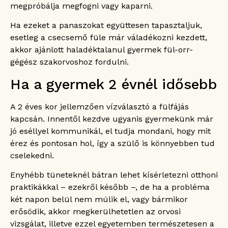
megpróbálja megfogni vagy kaparni.
Ha ezeket a panaszokat együttesen tapasztaljuk,
esetleg a csecsemő füle már váladékozni kezdett,
akkor ajánlott haladéktalanul gyermek fül-orr-
gégész szakorvoshoz fordulni.
Ha a gyermek 2 évnél idősebb
A 2 éves kor jellemzően vízválasztó a fülfájás
kapcsán. Innentől kezdve ugyanis gyermekünk már
jó eséllyel kommunikál, el tudja mondani, hogy mit
érez és pontosan hol, így a szülő is könnyebben tud
cselekedni.
Enyhébb tüneteknél bátran lehet kísérletezni otthoni
praktikákkal – ezekről később –, de ha a probléma
két napon belül nem múlik el, vagy bármikor
erősödik, akkor megkerülhetetlen az orvosi
vizsgálat, illetve ezzel egyetemben természetesen a