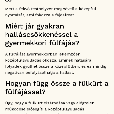
Mert a fekvő testhelyzet megnöveli a középfül
nyomását, ami fokozza a fájdalmat.
Miért jár gyakran
halláscsökkenéssel a
gyermekkori fülfájás?
A fülfájást gyermekkorban jellemzően
középfülgyulladás okozza, aminek hatására
folyadék gyűlhet össze a középfülben, és ez mindig
negatívan befolyásolhatja a hallást.
Hogyan függ össze a fülkürt a
fülfájással?
Úgy, hogy a fülkürt elzáródása vagy elégtelen
működése elősegíti a középfülgyulladás