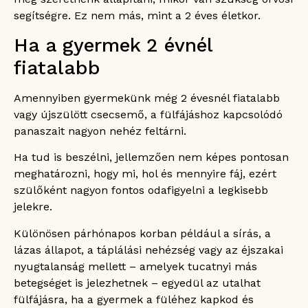
segítségre. Ez nem más, mint a 2 éves életkor.
Ha a gyermek 2 évnél
fiatalabb
Amennyiben gyermekünk még 2 évesnél fiatalabb
vagy újszülött csecsemő, a fülfájáshoz kapcsolódó
panaszait nagyon nehéz feltárni.
Ha tud is beszélni, jellemzően nem képes pontosan
meghatározni, hogy mi, hol és mennyire fáj, ezért
szülőként nagyon fontos odafigyelni a legkisebb
jelekre.
Különösen párhónapos korban például a sírás, a
lázas állapot, a táplálási nehézség vagy az éjszakai
nyugtalanság mellett – amelyek tucatnyi más
betegséget is jelezhetnek – egyedül az utalhat
fülfájásra, ha a gyermek a füléhez kapkod és