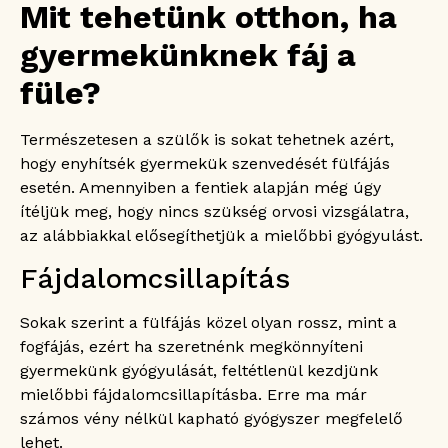
Mit tehetünk otthon, ha
gyermekünknek fáj a
füle?
Természetesen a szülők is sokat tehetnek azért,
hogy enyhítsék gyermekük szenvedését fülfájás
esetén. Amennyiben a fentiek alapján még úgy
ítéljük meg, hogy nincs szükség orvosi vizsgálatra,
az alábbiakkal elősegíthetjük a mielőbbi gyógyulást.
Fájdalomcsillapítás
Sokak szerint a fülfájás közel olyan rossz, mint a
fogfájás, ezért ha szeretnénk megkönnyíteni
gyermekünk gyógyulását, feltétlenül kezdjünk
mielőbbi fájdalomcsillapításba. Erre ma már
számos vény nélkül kapható gyógyszer megfelelő
lehet.