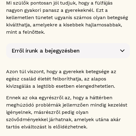
Mi szülők pontosan jól tudjuk, hogy a fülfájás
nagyon gyakori panasz a gyerekeknél. Ezt a
kellemetlen tünetet ugyanis számos olyan betegség
kiválthatja, amelyekre a kisebbek hajlamosabbak,
mint a felnőttek.
Erről írunk a bejegyzésben
Miért fáj olyan sokszor gyermekünk füle?
A fülkürt fejletlensége áll a háttérben
Azon túl viszont, hogy a gyerekek betegsége az
Nyáron is gyakori a fülfájás
egész család életét felboríthatja, az alapos
A legtöbbször gyulladás áll a háttérben
kivizsgálás a legtöbb esetben elengedhetetlen.
Hogyan alakul ki a középfülgyulladás?
Ennek az oka egyrészről az, hogy a háttérben
Betegségek, amelyek a gyermekkori fülfájás
meghúzódó problémák jellemzően mindig kezelést
mögött állhatnak
igényelnek, másrészről pedig olyan
Milyen tünetek kísérik a fülfájást?
szövődményekkel járhatnak, amelyek utána akár
Gyakran csak szédülés és halláscsökkenés
tapasztalható
tartós elváltozást is előidézhetnek.
Mikor kérjünk orvosi segítséget fülfájás