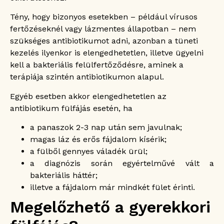
Tény, hogy bizonyos esetekben – például vírusos
fertőzéseknél vagy lázmentes állapotban – nem
szükséges antibiotikumot adni, azonban a tüneti
kezelés ilyenkor is elengedhetetlen, illetve ügyelni
kell a bakteriális felülfertőződésre, aminek a
terápiája szintén antibiotikumon alapul.
Egyéb esetben akkor elengedhetetlen az
antibiotikum fülfájás esetén, ha
a panaszok 2-3 nap után sem javulnak;
magas láz és erős fájdalom kísérik;
a fülből gennyes váladék ürül;
a diagnózis során egyértelművé vált a
bakteriális háttér;
illetve a fájdalom már mindkét fület érinti.
Megelőzhető a gyerekkori