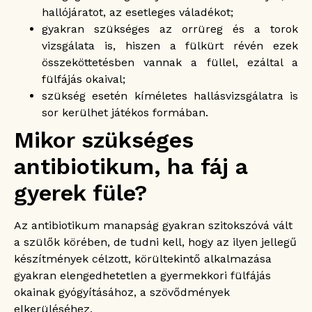
hallójáratot, az esetleges váladékot;
gyakran szükséges az orrüreg és a torok
vizsgálata is, hiszen a fülkürt révén ezek
összeköttetésben vannak a füllel, ezáltal a
fülfájás okaival;
szükség esetén kíméletes hallásvizsgálatra is
sor kerülhet játékos formában.
Mikor szükséges
antibiotikum, ha fáj a
gyerek füle?
Az antibiotikum manapság gyakran szitokszóvá vált
a szülők körében, de tudni kell, hogy az ilyen jellegű
készítmények célzott, körültekintő alkalmazása
gyakran elengedhetetlen a gyermekkori fülfájás
okainak gyógyításához, a szövődmények
elkerüléséhez.