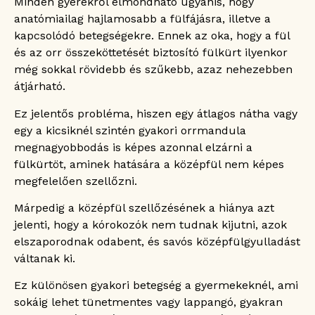
Minden gyerekről elmondható ugyanis, hogy
Hogyan ismerjük fel a csecsemőkori
anatómiailag hajlamosabb a fülfájásra, illetve a
fülfájást?
kapcsolódó betegségekre. Ennek az oka, hogy a fül
Gyermekkori fülfájás láz nélkül?
Lehetséges ez?
és az orr összeköttetését biztosító fülkürt ilyenkor
Milyen gyorsan tud kialakulni a fülfájdalmat
még sokkal rövidebb és szűkebb, azaz nehezebben
okozó középfülgyulladás?
átjárható.
Miért érzik éjszaka erősebbnek a fülfájást
a gyermekek?
Ez jelentős probléma, hiszen egy átlagos nátha vagy
Miért jár gyakran halláscsökkenéssel a
egy a kicsiknél szintén gyakori orrmandula
gyermekkori fülfájás?
megnagyobbodás is képes azonnal elzárni a
Hogyan függ össze a fülkürt a fülfájással?
fülkürtöt, aminek hatására a középfül nem képes
Milyen gyakran szükséges kontrollvizsgálat
megfelelően szellőzni.
fülfájás esetén?
Márpedig a középfül szellőzésének a hiánya azt
jelenti, hogy a kórokozók nem tudnak kijutni, azok
elszaporodnak odabent, és savós középfülgyulladást
váltanak ki.
Ez különösen gyakori betegség a gyermekeknél, ami
sokáig lehet tünetmentes vagy lappangó, gyakran