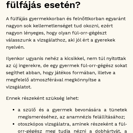
fülfájás esetén?
A fülfájás gyermekkorban és felnőttkorban egyaránt
nagyon sok kellemetlenséget tud okozni, ezért
nagyon lényeges, hogy olyan fül-orr-gégészt
válasszunk a vizsgálathoz, aki jól ért a gyerekek
nyelvén.
Ilyenkor ugyanis nehéz a kicsikkel, nem túl nyitottak
az új ingerekre, de egy gyermek fül-orr-gégész sokat
segíthet abban, hogy játékos formában, illetve a
megfelelő atmoszférával megkönnyítse a
vizsgálatot.
Ennek részeként szükség lehet:
a szülő és a gyermek bevonására a tünetek
megismeréséhez, az anamnézis felállításához;
otoszkópos vizsgálatra, aminek részeként a fül-
orr-gégész meg tudja nézni a dobhártyát, a