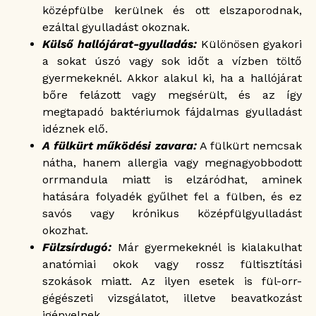
középfülbe kerülnek és ott elszaporodnak,
ezáltal gyulladást okoznak.
Külső hallójárat-gyulladás:
Különösen gyakori
a sokat úszó vagy sok időt a vízben töltő
gyermekeknél. Akkor alakul ki, ha a hallójárat
bőre felázott vagy megsérült, és az így
megtapadó baktériumok fájdalmas gyulladást
idéznek elő.
A fülkürt működési zavara:
A fülkürt nemcsak
nátha, hanem allergia vagy megnagyobbodott
orrmandula miatt is elzáródhat, aminek
hatására folyadék gyűlhet fel a fülben, és ez
savós vagy krónikus középfülgyulladást
okozhat.
Fülzsírdugó:
Már gyermekeknél is kialakulhat
anatómiai okok vagy rossz fültisztítási
szokások miatt. Az ilyen esetek is fül-orr-
gégészeti vizsgálatot, illetve beavatkozást
igényelnek.