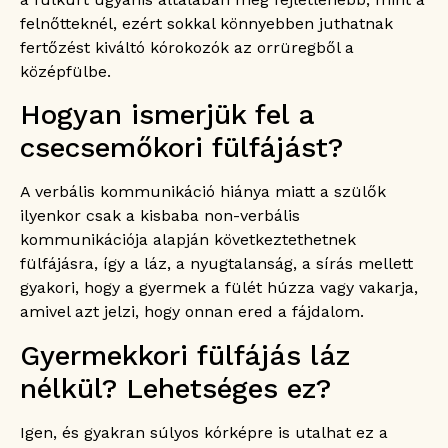
felnőtteknél, ezért sokkal könnyebben juthatnak
fertőzést kiváltó kórokozók az orrüregből a
középfülbe.
Hogyan ismerjük fel a
csecsemőkori fülfájást?
A verbális kommunikáció hiánya miatt a szülők
ilyenkor csak a kisbaba non-verbális
kommunikációja alapján következtethetnek
fülfájásra, így a láz, a nyugtalanság, a sírás mellett
gyakori, hogy a gyermek a fülét húzza vagy vakarja,
amivel azt jelzi, hogy onnan ered a fájdalom.
Gyermekkori fülfájás láz
nélkül? Lehetséges ez?
Igen, és gyakran súlyos kórképre is utalhat ez a