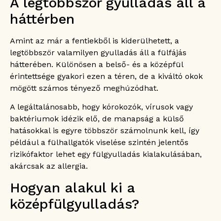
A legtöbbször gyulladás áll a
háttérben
Amint az már a fentiekből is kiderülhetett, a
legtöbbször valamilyen gyulladás áll a fülfájás
hátterében. Különösen a belső- és a középfül
érintettsége gyakori ezen a téren, de a kiváltó okok
mögött számos tényező meghúzódhat.
A legáltalánosabb, hogy kórokozók, vírusok vagy
baktériumok idézik elő, de manapság a külső
hatásokkal is egyre többször számolnunk kell, így
például a fülhallgatók viselése szintén jelentős
rizikófaktor lehet egy fülgyulladás kialakulásában,
akárcsak az allergia.
Hogyan alakul ki a
középfülgyulladás?