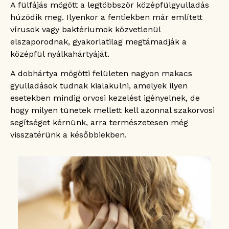
A fülfájás mögött a legtöbbször középfülgyulladás
húzódik meg. Ilyenkor a fentiekben már említett
vírusok vagy baktériumok közvetlenül
elszaporodnak, gyakorlatilag megtámadják a
középfül nyálkahártyáját.
A dobhártya mögötti felületen nagyon makacs
gyulladások tudnak kialakulni, amelyek ilyen
esetekben mindig orvosi kezelést igényelnek, de
hogy milyen tünetek mellett kell azonnal szakorvosi
segítséget kérnünk, arra természetesen még
visszatérünk a későbbiekben.