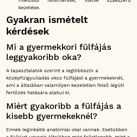
mielőbbi felismerése, illetve szakszerű
kezelése.
Gyakran ismételt
kérdések
Mi a gyermekkori fülfájás
leggyakoribb oka?
A tapasztalatok szerint a legtöbbször a
középfülgyulladás okoz fülfájást a gyermekeknél,
ami a általában valamilyen kezeletlen felső légúti
fertőzés hatására alakul ki.
Miért gyakoribb a fülfájás a
kisebb gyermekeknél?
Ennek leginkább anatómiai okai vannak. Esetükben
a fülkürt ugyanis általában még fejletlenebb, mint a