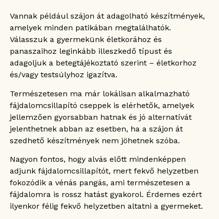
Vannak például szájon át adagolható készítmények,
amelyek minden patikában megtalálhatók.
Válasszuk a gyermekünk életkorához és
panaszaihoz leginkább illeszkedő típust és
adagoljuk a betegtájékoztató szerint – életkorhoz
és/vagy testsúlyhoz igazítva.
Természetesen ma már lokálisan alkalmazható
fájdalomcsillapító cseppek is elérhetők, amelyek
jellemzően gyorsabban hatnak és jó alternatívát
jelenthetnek abban az esetben, ha a szájon át
szedhető készítmények nem jöhetnek szóba.
Nagyon fontos, hogy alvás előtt mindenképpen
adjunk fájdalomcsillapítót, mert fekvő helyzetben
fokozódik a vénás pangás, ami természetesen a
fájdalomra is rossz hatást gyakorol. Érdemes ezért
ilyenkor félig fekvő helyzetben altatni a gyermeket.