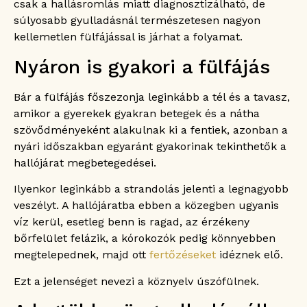
csak a hallásromlás miatt diagnosztizálható, de
súlyosabb gyulladásnál természetesen nagyon
kellemetlen fülfájással is járhat a folyamat.
Nyáron is gyakori a fülfájás
Bár a fülfájás főszezonja leginkább a tél és a tavasz,
amikor a gyerekek gyakran betegek és a nátha
szövődményeként alakulnak ki a fentiek, azonban a
nyári időszakban egyaránt gyakorinak tekinthetők a
hallójárat megbetegedései.
Ilyenkor leginkább a strandolás jelenti a legnagyobb
veszélyt. A hallójáratba ebben a közegben ugyanis
víz kerül, esetleg benn is ragad, az érzékeny
bőrfelület felázik, a kórokozók pedig könnyebben
megtelepednek, majd ott
fertőzéseket
idéznek elő.
Ezt a jelenséget nevezi a köznyelv úszófülnek.