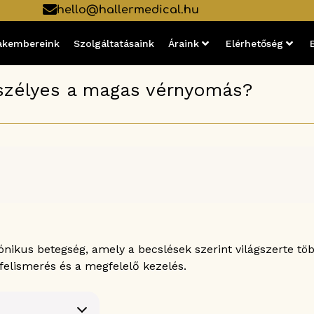
hello@hallermedical.hu
akembereink
Szolgáltatásaink
Áraink
Elérhetőség
szélyes a magas vérnyomás?
ikus betegség, amely a becslések szerint világszerte több
 felismerés és a megfelelő kezelés.