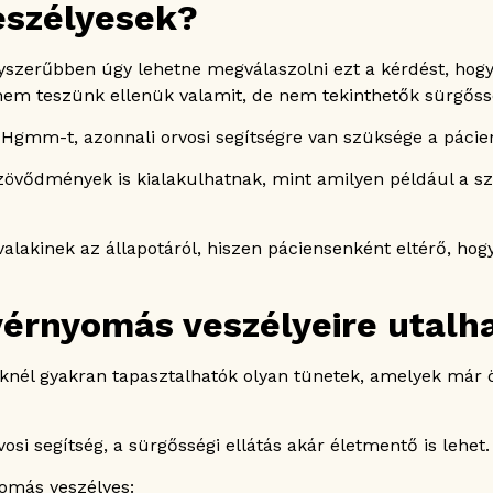
eszélyesek?
szerűbben úgy lehetne megválaszolni ezt a kérdést, hogy
ha nem teszünk ellenük valamit, de nem tekinthetők sürgőss
gmm-t, azonnali orvosi segítségre van szüksége a pácie
zövődmények is kialakulhatnak, mint amilyen például a sz
kinek az állapotáról, hiszen páciensenként eltérő, hogy
érnyomás veszélyeire utalh
eknél gyakran tapasztalhatók olyan tünetek, amelyek má
osi segítség, a sürgősségi ellátás akár életmentő is lehet.
omás veszélyes: