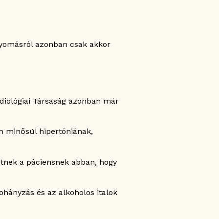
yomásról azonban csak akkor
rdiológiai Társaság azonban már
m minősül hipertóniának,
etnek a páciensnek abban, hogy
ohányzás és az alkoholos italok