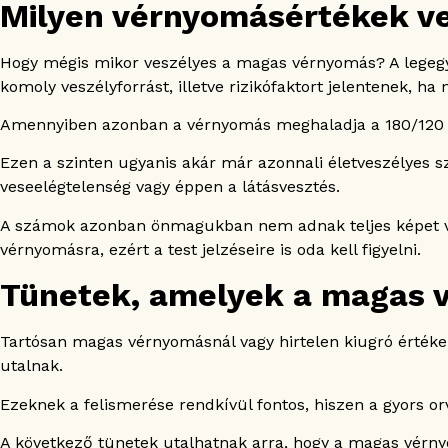
Milyen vérnyomásértékek v
Hogy mégis mikor veszélyes a magas vérnyomás? A legegy
komoly veszélyforrást, illetve rizikófaktort jelentenek, 
Amennyiben azonban a vérnyomás meghaladja a 180/120 H
Ezen a szinten ugyanis akár már azonnali életveszélyes s
veseelégtelenség vagy éppen a látásvesztés.
A számok azonban önmagukban nem adnak teljes képet vala
vérnyomásra, ezért a test jelzéseire is oda kell figyelni.
Tünetek, amelyek a magas v
Tartósan magas vérnyomásnál vagy hirtelen kiugró érték
utalnak.
Ezeknek a felismerése rendkívül fontos, hiszen a gyors orv
A következő tünetek utalhatnak arra, hogy a magas vérny