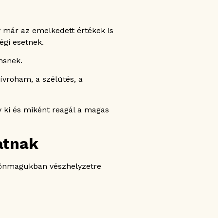
 már az emelkedett értékek is
égi esetnek.
nsnek.
ívroham, a szélütés, a
 ki és miként reagál a magas
atnak
r önmagukban vészhelyzetre