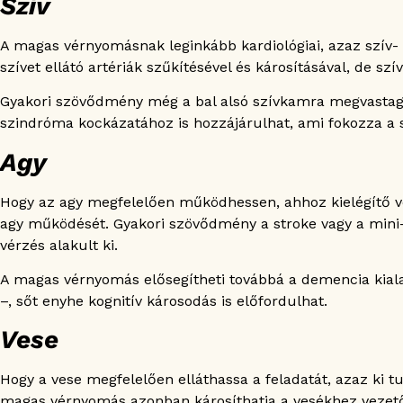
Szív
A magas vérnyomásnak leginkább kardiológiai, azaz szív-
szívet ellátó artériák szűkítésével és károsításával, de sz
Gyakori szövődmény még a bal alsó szívkamra megvastagod
szindróma kockázatához is hozzájárulhat, ami fokozza a s
Agy
Hogy az agy megfelelően működhessen, ahhoz kielégítő v
agy működését. Gyakori szövődmény a stroke vagy a mini-st
vérzés alakult ki.
A magas vérnyomás elősegítheti továbbá a demencia kial
–, sőt enyhe kognitív károsodás is előfordulhat.
Vese
Hogy a vese megfelelően elláthassa a feladatát, azaz ki t
magas vérnyomás azonban károsíthatja a vesékhez vezető 