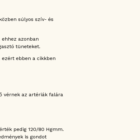
közben súlyos szív- és
a, ehhez azonban
gasztó tüneteket.
, ezért ebben a cikkben
 vérnek az artériák falára
sérték pedig 120/80 Hgmm.
redmények is gondot