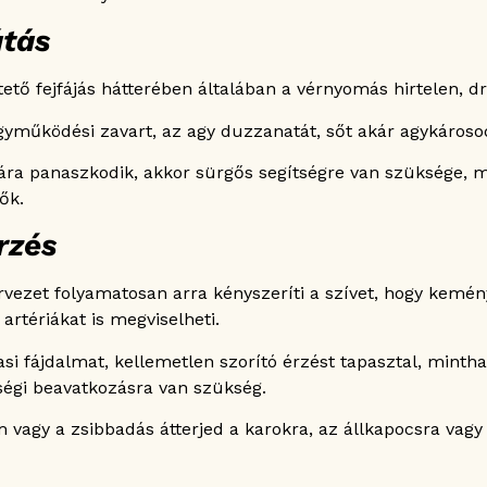
átás
üktető fejfájás hátterében általában a vérnyomás hirtelen, 
yműködési zavart, az agy duzzanatát, sőt akár agykárosodá
sára panaszkodik, akkor sürgős segítségre van szüksége, m
ők.
rzés
vezet folyamatosan arra kényszeríti a szívet, hogy kemén
 artériákat is megviselheti.
i fájdalmat, kellemetlen szorító érzést tapasztal, minth
sségi beavatkozásra van szükség.
vagy a zsibbadás átterjed a karokra, az állkapocsra vagy