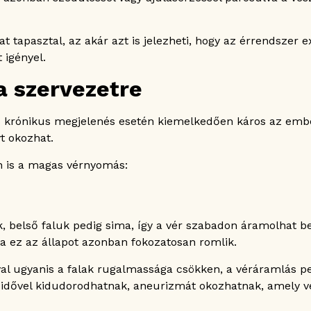
t tapasztal, az akár azt is jelezheti, hogy az érrendszer
 igényel.
 szervezetre
s krónikus megjelenés esetén kiemelkedően káros az embe
t okozhat.
en is a magas vérnyomás:
, belső faluk pedig sima, így a vér szabadon áramolhat b
a ez az állapot azonban fokozatosan romlik.
sával ugyanis a falak rugalmassága csökken, a véráramlás 
g idővel kidudorodhatnak, aneurizmát okozhatnak, amely v