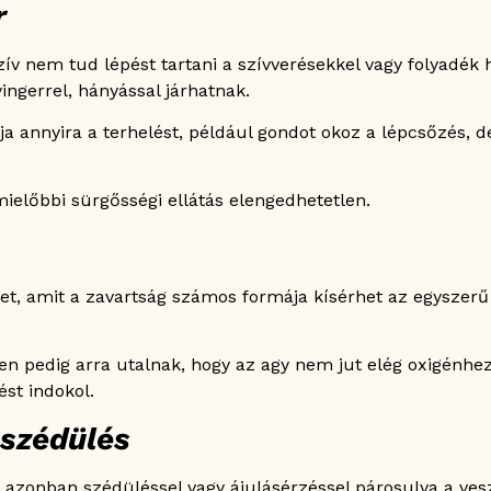
r
ív nem tud lépést tartani a szívverésekkel vagy folyadék
ingerrel, hányással járhatnak.
ja annyira a terhelést, például gondot okoz a lépcsőzés, 
mielőbbi sürgősségi ellátás elengedhetetlen.
t, amit a zavartság számos formája kísérhet az egyszerű
en pedig arra utalnak, hogy az agy nem jut elég oxigénhez
ést indokol.
 szédülés
, azonban szédüléssel vagy ájulásérzéssel párosulva a v