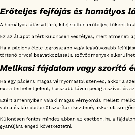
Erőteljes fejfájás és homályos l
A homályos látással járó, kifejezetten erőteljes, főként l
Ez az állapot azért különösen veszélyes, mert átmeneti ag
Ha a páciens élete legrosszabb vagy legsúlyosabb fejfájá
történő orvosi beavatkozással a szövődmények elkerülhet
Mellkasi fájdalom vagy szorító é
Ha egy páciens magas vérnyomástól szenved, akkor a szer
extra terhelést jelent, hosszabb távon pedig a szívet és az
Ezért amennyiben valaki magas vérnyomás mellett mellkas
volna és kíméletlenül szorítani kezdené, akkor ott sürgő
Különösen fontos mindez abban az esetben, ha a fájdalom 
gyanújára enged következtetni.