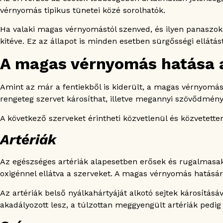
vérnyomás tipikus tünetei közé sorolhatók.
Ha valaki magas vérnyomástól szenved, és ilyen panaszoka
kitéve. Ez az állapot is minden esetben sürgősségi ellátást
A magas vérnyomás hatása a
Amint az már a fentiekből is kiderült, a magas vérnyomá
rengeteg szervet károsíthat, illetve megannyi szövődmény
A következő szerveket érintheti közvetlenül és közvetett
Artériák
Az egészséges artériák alapesetben erősek és rugalmasak
oxigénnel ellátva a szerveket. A magas vérnyomás hatásár
Az artériák belső nyálkahártyáját alkotó sejtek károsítá
akadályozott lesz, a túlzottan meggyengült artériák pedi