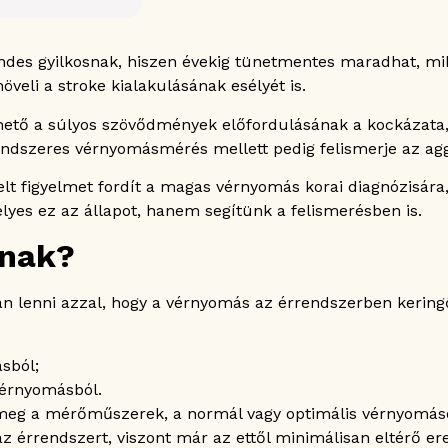
endes gyilkosnak, hiszen évekig tünetmentes maradhat, mi
veli a stroke kialakulásának esélyét is.
tnak
thető a súlyos szövődmények előfordulásának a kockázat
rendszeres vérnyomásmérés mellett pedig felismerje az ag
t figyelmet fordít a magas vérnyomás korai diagnózisára
yes ez az állapot, hanem segítünk a felismerésben is.
snak?
 lenni azzal, hogy a vérnyomás az érrendszerben keringő
sból;
vérnyomásból.
 meg a mérőműszerek, a normál vagy optimális vérnyomá
az érrendszert, viszont már az ettől minimálisan eltérő e