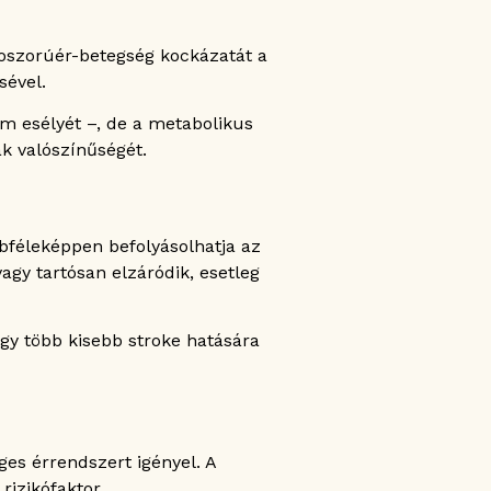
koszorúér-betegség kockázatát a
sével.
m esélyét –, de a metabolikus
k valószínűségét.
féleképpen befolyásolhatja az
agy tartósan elzáródik, esetleg
gy több kisebb stroke hatására
ges érrendszert igényel. A
izikófaktor.