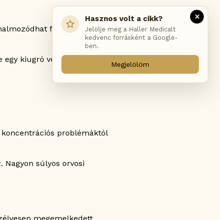
×
Hasznos volt a cikk?
 halmozódhat fel a tüdőben,
Jelölje meg a Haller Medicalt
kedvenc forrásként a Google-
ben.
de egy kiugró vérnyomásérték
Megjelölöm
 koncentrációs problémáktól
. Nagyon súlyos orvosi
eszélyesen megemelkedett