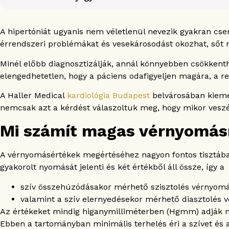
Mi számít magas vérnyomásnak?
Már az emelkedett vérnyomás is veszélyes lehet
A hipertóniát ugyanis nem véletlenül nevezik gyakran cs
Milyen vérnyomásértékek veszélyesek?
érrendszeri problémákat és vesekárosodást okozhat, sőt nö
Tünetek, amelyek a magas vérnyomás veszélyeire utalha
Minél előbb diagnosztizálják, annál könnyebben csökken
Erőteljes fejfájás és homályos látás
elengedhetetlen, hogy a páciens odafigyeljen magára, a 
Mellkasi fájdalom vagy szorító érzés
Légzési nehézség vagy hányinger
A Haller Medical
kardiológia Budapest
belvárosában kiemel
Zavartság vagy rohamok
nemcsak azt a kérdést válaszoltuk meg, hogy mikor veszél
Csillapíthatatlan orrvérzés vagy szédülés
Mi számít magas vérnyomá
A magas vérnyomás hatása a szervezetre
Artériák
A vérnyomásértékek megértéséhez nagyon fontos tisztában
Szív
gyakorolt nyomását jelenti és két értékből áll össze, így a
Agy
Vese
szív összehúzódásakor mérhető szisztolés vérnyomá
Szem
valamint a szív elernyedésekor mérhető diasztolés 
Hipertóniás krízis: mikor kell azonnal segítséget kérni?
Az értékeket mindig higanymilliméterben (Hgmm) adják
Hogyan csökkenthető a magas vérnyomás kockázata?
Ebben a tartományban minimális terhelés éri a szívet és 