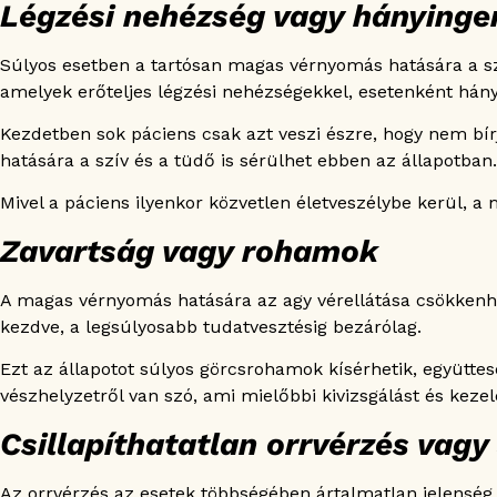
Légzési nehézség vagy hányinge
Súlyos esetben a tartósan magas vérnyomás hatására a sz
amelyek erőteljes légzési nehézségekkel, esetenként hány
Kezdetben sok páciens csak azt veszi észre, hogy nem bír
hatására a szív és a tüdő is sérülhet ebben az állapotban.
Mivel a páciens ilyenkor közvetlen életveszélybe kerül, a 
Zavartság vagy rohamok
A magas vérnyomás hatására az agy vérellátása csökkenhe
kezdve, a legsúlyosabb tudatvesztésig bezárólag.
Ezt az állapotot súlyos görcsrohamok kísérhetik, együttes
vészhelyzetről van szó, ami mielőbbi kivizsgálást és kezel
Csillapíthatatlan orrvérzés vagy
Az orrvérzés az esetek többségében ártalmatlan jelenség