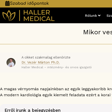
Szabad időpontok
Rólunk
Sz
Mikor ve
A cikket szakmailag ellenőrizte
Dr. Vezér Márton Ph.D.
Haller Medical – intézmény- és orvos igazgató
A magas vérnyomás napjainkban az egyik leggyakoribb krón
A modern kardiológia egyik kiemelt feladata ezért a korai
Erről írunk a bejegyzésben