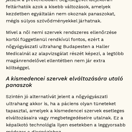
feltárhatók azok a kisebb változások, amelyek
kezdetben egyáltalán nem okoznak panaszokat,
mégis súlyos szövődményekkel járhatnak.
Mivel a női nemi szervek rendszeres ellenőrzése
kortól függetlenül rendkívül fontos, ezért a
nőgyógyászati ultrahang Budapesten a Haller
Medicalnál az alapvizsgálat részét képezi, a legtöbb
magánrendelővel ellentétben nem jár extra
költséggel.
A kismedencei szervek elváltozására utaló
panaszok
Szintén jó alternatívát jelent a nőgyógyászati
ultrahang akkor is, ha a páciens olyan tüneteket
tapasztal, amelyek a kismedencei szervek esetleges
elváltozásaira vagy megbetegedéseire utalnak. Ez a
képalkotó technológia ilyen esetekben a leggyorsabb
módszer a diagnózishoz.