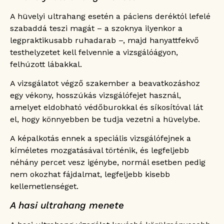
A hüvelyi ultrahang esetén a páciens deréktól lefelé
szabaddá teszi magát – a szoknya ilyenkor a
legpraktikusabb ruhadarab –, majd hanyattfekvő
testhelyzetet kell felvennie a vizsgálóágyon,
felhúzott lábakkal.
A vizsgálatot végző szakember a beavatkozáshoz
egy vékony, hosszúkás vizsgálófejet használ,
amelyet eldobható védőburokkal és síkosítóval lát
el, hogy könnyebben be tudja vezetni a hüvelybe.
A képalkotás ennek a speciális vizsgálófejnek a
kíméletes mozgatásával történik, és legfeljebb
néhány percet vesz igénybe, normál esetben pedig
nem okozhat fájdalmat, legfeljebb kisebb
kellemetlenséget.
A hasi ultrahang menete