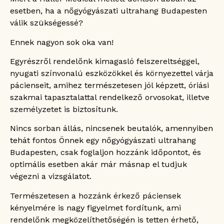
esetben, ha a nőgyógyászati ultrahang Budapesten
válik szükségessé?
Ennek nagyon sok oka van!
Egyrészről rendelőnk kimagasló felszereltséggel,
nyugati színvonalú eszközökkel és környezettel várja
pácienseit, amihez természetesen jól képzett, óriási
szakmai tapasztalattal rendelkező orvosokat, illetve
személyzetet is biztosítunk.
Nincs sorban állás, nincsenek beutalók, amennyiben
tehát fontos Önnek egy nőgyógyászati ultrahang
Budapesten, csak foglaljon hozzánk időpontot, és
optimális esetben akár már másnap el tudjuk
végezni a vizsgálatot.
Természetesen a hozzánk érkező páciensek
kényelmére is nagy figyelmet fordítunk, ami
rendelőnk megközelíthetőségén is tetten érhető,