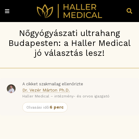
Nőgyógyászati ultrahang
Budapesten: a Haller Medical
jó választás lesz!
A cikket szakmailag ellenőrizte
Dr. Vezér Márton Ph.D.
Haller Medical – intézmény- és orvos igazgató
6 perc
Olvasási idő: