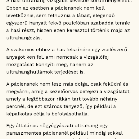
A hasi ultrahang vizsgálat kevésbé körülményesebb.
Ebben az esetben a páciensnek nem kell
levetkőznie, sem felhúznia a lábait, elegendő
egyszerű hanyatt fekvő pozícióban szabaddá tennie
a hasi részt, hiszen ezen keresztül történik majd az
ultrahangozás.
A szakorvos ehhez a has felszínére egy zselészerű
anyagot ken fel, ami nemcsak a vizsgálófej
mozgatását könnyíti meg, hanem az
ultrahanghullámok terjedését is.
A páciensnek nem lesz más dolga, csak feküdni és
megvárni, amíg a kezelőorvos befejezi a vizsgálatot,
amely a legtöbbször ritkán tart tovább néhány
percnél, de ezt számos tényező, így például a
képalkotás célja is befolyásolhatja.
Egy általános nőgyógyászati ultrahang egy
panaszmentes páciensnél például mindig sokkal