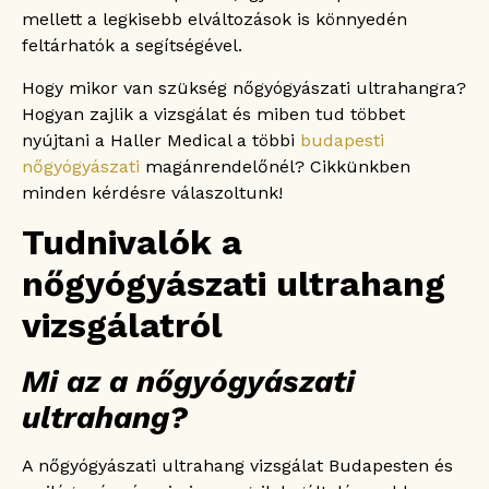
mellett a legkisebb elváltozások is könnyedén
A hüvelyi ultrahang menete
feltárhatók a segítségével.
A hasi ultrahang menete
Mikor nem lehet elvégezni a nőgyógyászati
Hogy mikor van szükség nőgyógyászati ultrahangra?
ultrahang vizsgálatot?
Hogyan zajlik a vizsgálat és miben tud többet
Nőgyógyászati ultrahang Budapesten – a
nyújtani a Haller Medical a többi
budapesti
vizsgálat menete a Haller Medicalnál!
nőgyógyászati
magánrendelőnél? Cikkünkben
Nőgyógyászati ultrahang Budapesten? Ezért
minden kérdésre válaszoltunk!
döntsön a Haller Medical mellett!
Mennyibe kerül a Haller Medicalnál a
Tudnivalók a
nőgyógyászati ultrahang?
Nőgyógyászati ultrahang Budapesten – Önt is
nőgyógyászati ultrahang
várja a Haller Medical!
vizsgálatról
Mi az a nőgyógyászati
ultrahang?
A nőgyógyászati ultrahang vizsgálat Budapesten és