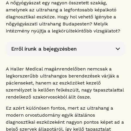
A nőgyógyászat egy nagyon összetett szakág,
amelynek az ultrahang a legfontosabb képalkotó
diagnosztikai eszköze. Hogy hol vehető igénybe a
nőgyógyászati ultrahang Budapesten? Melyik
intézmény nyújtja a legkörültekintőbb vizsgálatot?
Erről írunk a bejegyzésben
Tudnivalók a nőgyógyászati ultrahang
vizsgálatról
A Haller Medical magánrendelőben nemcsak a
Mi az a nőgyógyászati ultrahang?
legkorszerűbb ultrahangos berendezések várják a
Mikor van szükség nőgyógyászati
pácienseket, hanem az eszközöket kezelő
ultrahangra?
személyzet is kellően felkészült, nagy tapasztalattal
Terhesség
rendelkező szakorvosokból állt össze.
Prevenció
A kismedencei szervek elváltozására
Ez azért különösen fontos, mert az ultrahang a
utaló panaszok
modern orvostudomány egyik általános
Hogyan zajlik a nőgyógyászati ultrahang
diagnosztikai eszközeként nagyon pontos képet ad a
vizsgálat?
belső szervek állapotáról, így kellő tapasztalat
Felkészülés