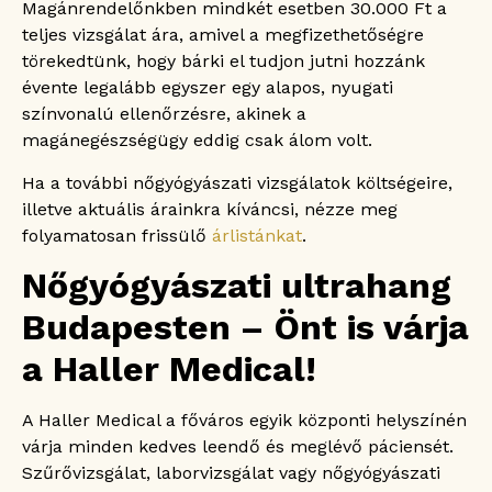
Magánrendelőnkben mindkét esetben 30.000 Ft a
teljes vizsgálat ára, amivel a megfizethetőségre
törekedtünk, hogy bárki el tudjon jutni hozzánk
évente legalább egyszer egy alapos, nyugati
színvonalú ellenőrzésre, akinek a
magánegészségügy eddig csak álom volt.
Ha a további nőgyógyászati vizsgálatok költségeire,
illetve aktuális árainkra kíváncsi, nézze meg
folyamatosan frissülő
árlistánkat
.
Nőgyógyászati ultrahang
Budapesten – Önt is várja
a Haller Medical!
A Haller Medical a főváros egyik központi helyszínén
várja minden kedves leendő és meglévő páciensét.
Szűrővizsgálat, laborvizsgálat vagy nőgyógyászati