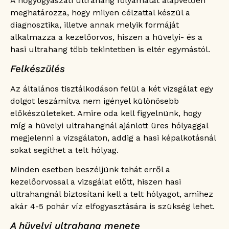
A nőgyógyászati ultrahang folyamatát alapvetően
meghatározza, hogy milyen célzattal készül a
diagnosztika, illetve annak melyik formáját
alkalmazza a kezelőorvos, hiszen a hüvelyi- és a
hasi ultrahang több tekintetben is eltér egymástól.
Felkészülés
Az általános tisztálkodáson felül a két vizsgálat egy
dolgot leszámítva nem igényel különösebb
előkészületeket. Amire oda kell figyelnünk, hogy
míg a hüvelyi ultrahangnál ajánlott üres hólyaggal
megjelenni a vizsgálaton, addig a hasi képalkotásnál
sokat segíthet a telt hólyag.
Minden esetben beszéljünk tehát erről a
kezelőorvossal a vizsgálat előtt, hiszen hasi
ultrahangnál biztosítani kell a telt hólyagot, amihez
akár 4-5 pohár víz elfogyasztására is szükség lehet.
A hüvelyi ultrahang menete