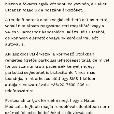
hiszen a főváros egyik központi helyszínén, a Haller
utcában fogadjuk a hozzánk érkezőket.
A rendelő percek alatt megközelíthető a 3-as metró
vonalán található Nagyvárad téri megállótól vagy a
24-es villamoshoz kapcsolódó Balázs Béla utcából,
de könnyen elérhetők vagyunk kerékpárral, sőt
autóval is.
Aki gépkocsival érkezik, a környező utcákban
rengeteg fizetős parkolási lehetőséget talál, de mivel
fontos számunkra a páciensek kényelme, egy
parkolási segédletet is biztosítunk. Nincs más
teendője, mint érkezés előtt egy SMS-t küldeni
autója rendszámával a +36/20-7630-906-os
telefonszámra.
Fontosnak tartjuk kiemelni még, hogy a Haller
Medical a legtöbb magánrendelővel ellentétben nem
számol fel extra költségeket a nőgyógyászati