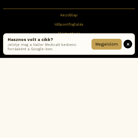
Kezdőlap
Időpontfoglalás
Elérhetőség
Hasznos volt a cikk?
×
Karrier
Megjelölöm
Jelölje meg a Haller Medicalt kedvenc
forrásként a Google-ben.
Hírlevél feliratkozás
Impresszum
ÁSZF
Adatkezelési tájékoztató – online
Adatkezelési tájékoztató – rendelők
Cookie tájékoztató
Fogyasztói értékelési-és moderálási szabályzat
Korábbi ÁSZF verziók
Gyakran ismételt kérdések