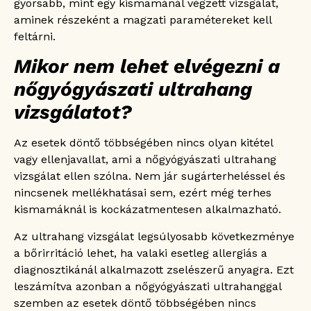
gyorsabb, mint egy kismamánál végzett vizsgálat,
aminek részeként a magzati paramétereket kell
feltárni.
Mikor nem lehet elvégezni a
nőgyógyászati ultrahang
vizsgálatot?
Az esetek döntő többségében nincs olyan kitétel
vagy ellenjavallat, ami a nőgyógyászati ultrahang
vizsgálat ellen szólna. Nem jár sugárterheléssel és
nincsenek mellékhatásai sem, ezért még terhes
kismamáknál is kockázatmentesen alkalmazható.
Az ultrahang vizsgálat legsúlyosabb következménye
a bőrirritáció lehet, ha valaki esetleg allergiás a
diagnosztikánál alkalmazott zselészerű anyagra. Ezt
leszámítva azonban a nőgyógyászati ultrahanggal
szemben az esetek döntő többségében nincs