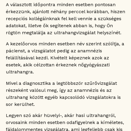
A választott időpontra minden esetben pontosan
érkezzünk, ajánlott néhány perccel korábban, hiszen
recepciós kollégáinknak fel kell vennie a szükséges
adatokat, illetve ők segítenek abban is, hogy Ön
rögtön megtalálja az ultrahangvizsgálat helyszínét.
A kezelőorvos minden esetben név szerint szólítja, a
pácienst, a vizsgálatot pedig az anamnézis
felállításával kezdi. Kivételt képeznek azok az
esetek, akik célzottan érkeznek nőgyógyászati
ultrahangra.
Mivel a diagnosztika a legtöbbször szűrővizsgálat
részeként valósul meg, így az anamnézis és az
ultrahang között egyéb kapcsolódó vizsgálatokra is
sor kerülhet.
Legyen szó akár hüvelyi-, akár hasi ultrahangról,
orvosaink minden esetben odafigyelnek a kíméletes,
fájdalommentes vizsgálatra, ami legfeljebb csak kis