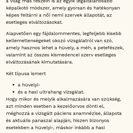
a világ más részein is az egyik legáltalánosabb
képalkotó módszer, amely gyorsan és hatékonyan
képes feltárni a női nemi szervek állapotát, az
esetleges elváltozásokat.
Alapvetően egy fájdalommentes, legfeljebb kisebb
kellemetlenségeket okozó vizsgálatról van szó,
amely hasznos lehet a hüvely, a méh, a petefészek,
valamint az összes kismedencei szerv esetleges
elváltozásának kimutatására.
Két típusa ismert
a hüvelyi-
és a hasi ultrahang vizsgálat.
Hogy mikor és melyik alkalmazására van szükség,
azt minden esetben a kezelőorvos dönti el,
méghozzá a vizsgált páciens anamnézise, állapota
és aktuális panaszai alapján, hiszen bizonyos
esetekben a hüvelyi-, máskor inkább a hasi