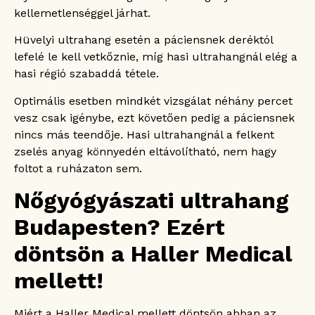
kellemetlenséggel járhat.
Hüvelyi ultrahang esetén a páciensnek deréktól
lefelé le kell vetkőznie, míg hasi ultrahangnál elég a
hasi régió szabaddá tétele.
Optimális esetben mindkét vizsgálat néhány percet
vesz csak igénybe, ezt követően pedig a páciensnek
nincs más teendője. Hasi ultrahangnál a felkent
zselés anyag könnyedén eltávolítható, nem hagy
foltot a ruházaton sem.
Nőgyógyászati ultrahang
Budapesten? Ezért
döntsön a Haller Medical
mellett!
Miért a Haller Medical mellett döntsön abban az