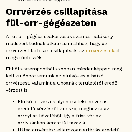
Orrvérzés csillapítása
fül-orr-gégészeten
A fül-orr-gégész szakorvosok számos hatékony
módszert tudnak alkalmazni ahhoz, hogy az
orrvérzést tartósan csillapítsák, az
orrvérzés okai
t
megszüntessék.
Ebből a szempontból azonban mindenképpen meg
kell különböztetnünk az elülső- és a hátsó
orrvérzést, valamint a Choanák területéről eredő
vérzést is.
Elülső orrvérzés: ilyen esetekben vénás
eredetű vérzésről van szó, méghozzá az
orrnyílás közeléből, így a friss vér az
orrlyukakon keresztül távozik.
Hátsó orrvérzés: jellemzően artériás eredetű