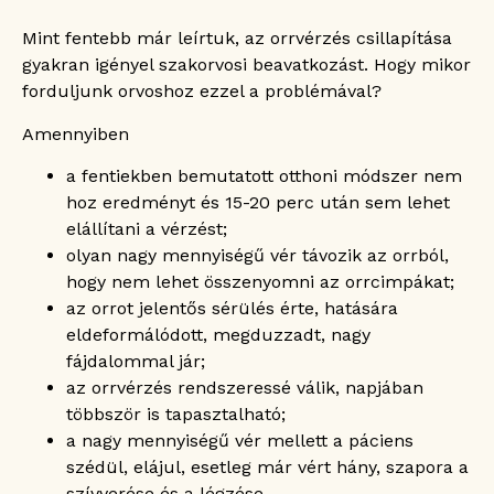
Mint fentebb már leírtuk, az orrvérzés csillapítása
gyakran igényel szakorvosi beavatkozást. Hogy mikor
forduljunk orvoshoz ezzel a problémával?
Amennyiben
a fentiekben bemutatott otthoni módszer nem
hoz eredményt és 15-20 perc után sem lehet
elállítani a vérzést;
olyan nagy mennyiségű vér távozik az orrból,
hogy nem lehet összenyomni az orrcimpákat;
az orrot jelentős sérülés érte, hatására
eldeformálódott, megduzzadt, nagy
fájdalommal jár;
az orrvérzés rendszeressé válik, napjában
többször is tapasztalható;
a nagy mennyiségű vér mellett a páciens
szédül, elájul, esetleg már vért hány, szapora a
szívverése és a légzése.