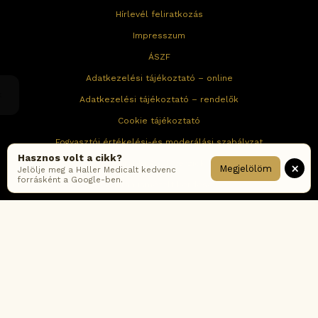
Hírlevél feliratkozás
Impresszum
ÁSZF
Adatkezelési tájékoztató – online
Adatkezelési tájékoztató – rendelők
Cookie tájékoztató
Fogyasztói értékelési-és moderálási szabályzat
Hasznos volt a cikk?
Korábbi ÁSZF verziók
×
Megjelölöm
Jelölje meg a Haller Medicalt kedvenc
forrásként a Google-ben.
Gyakran ismételt kérdések
FACEBOOK
INSTAGRAM
YOUTUBE
PINTEREST
LINKEDIN