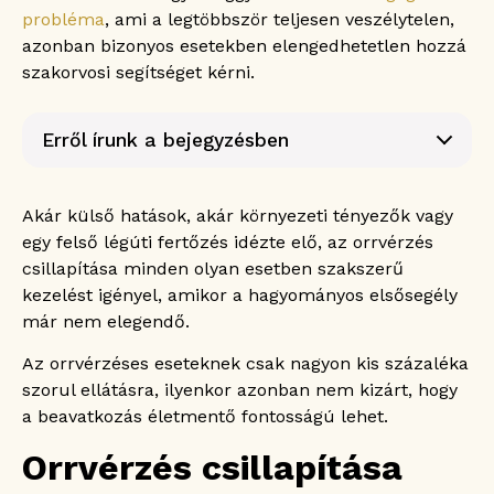
probléma
, ami a legtöbbször teljesen veszélytelen,
azonban bizonyos esetekben elengedhetetlen hozzá
szakorvosi segítséget kérni.
Erről írunk a bejegyzésben
Orrvérzés csillapítása otthon? A legtöbben
helytelenül kezelik!
Akár külső hatások, akár környezeti tényezők vagy
Mikor forduljunk orvoshoz orrvérzéssel?
egy felső légúti fertőzés idézte elő, az orrvérzés
Orrvérzés csillapítása fül-orr-gégészeten
csillapítása minden olyan esetben szakszerű
Elülső orrvérzés csillapítása
kezelést igényel, amikor a hagyományos elsősegély
Hátsó orrvérzés csillapítása
már nem elegendő.
Az orrvérzéses eseteknek csak nagyon kis százaléka
szorul ellátásra, ilyenkor azonban nem kizárt, hogy
a beavatkozás életmentő fontosságú lehet.
Orrvérzés csillapítása