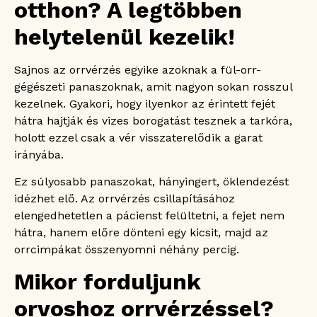
otthon? A legtöbben
helytelenül kezelik!
Sajnos az orrvérzés egyike azoknak a fül-orr-
gégészeti panaszoknak, amit nagyon sokan rosszul
kezelnek. Gyakori, hogy ilyenkor az érintett fejét
hátra hajtják és vizes borogatást tesznek a tarkóra,
holott ezzel csak a vér visszaterelődik a garat
irányába.
Ez súlyosabb panaszokat, hányingert, öklendezést
idézhet elő. Az orrvérzés csillapításához
elengedhetetlen a pácienst felültetni, a fejet nem
hátra, hanem előre dönteni egy kicsit, majd az
orrcimpákat összenyomni néhány percig.
Mikor forduljunk
orvoshoz orrvérzéssel?