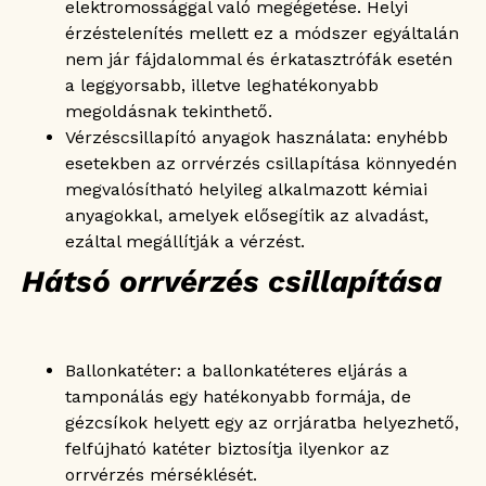
elektromossággal való megégetése. Helyi
érzéstelenítés mellett ez a módszer egyáltalán
nem jár fájdalommal és érkatasztrófák esetén
a leggyorsabb, illetve leghatékonyabb
megoldásnak tekinthető.
Vérzéscsillapító anyagok használata: enyhébb
esetekben az orrvérzés csillapítása könnyedén
megvalósítható helyileg alkalmazott kémiai
anyagokkal, amelyek elősegítik az alvadást,
ezáltal megállítják a vérzést.
Hátsó orrvérzés csillapítása
Ballonkatéter: a ballonkatéteres eljárás a
tamponálás egy hatékonyabb formája, de
gézcsíkok helyett egy az orrjáratba helyezhető,
felfújható katéter biztosítja ilyenkor az
orrvérzés mérséklését.