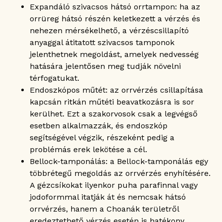
Expandáló szivacsos hátsó orrtampon: ha az
orrüreg hátsó részén keletkezett a vérzés és
nehezen mérsékelhető, a vérzéscsillapító
anyaggal átitatott szivacsos tamponok
jelenthetnek megoldást, amelyek nedvesség
hatására jelentősen meg tudják növelni
térfogatukat.
Endoszkópos műtét: az orrvérzés csillapítása
kapcsán ritkán műtéti beavatkozásra is sor
kerülhet. Ezt a szakorvosok csak a legvégső
esetben alkalmazzák, és endoszkóp
segítségével végzik, részeként pedig a
problémás erek lekötése a cél.
Bellock-tamponálás: a Bellock-tamponálás egy
többrétegű megoldás az orrvérzés enyhítésére.
A gézcsíkokat ilyenkor puha parafinnal vagy
jodoformmal itatják át és nemcsak hátsó
orrvérzés, hanem a Choanák területről
eredeztethető vérzés esetén is hatékony