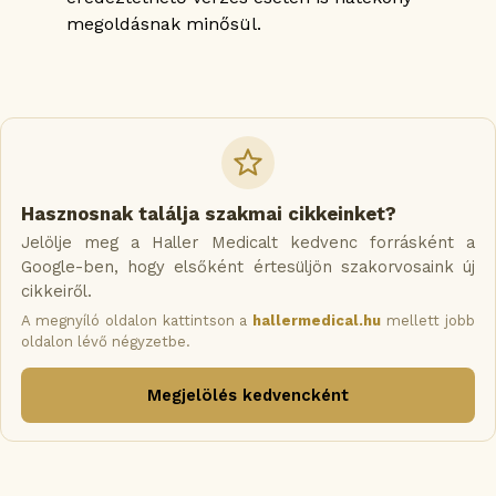
megoldásnak minősül.
Hasznosnak találja szakmai cikkeinket?
Jelölje meg a Haller Medicalt kedvenc forrásként a
Google-ben, hogy elsőként értesüljön szakorvosaink új
cikkeiről.
A megnyíló oldalon kattintson a
hallermedical.hu
mellett jobb
oldalon lévő négyzetbe.
Megjelölés kedvencként