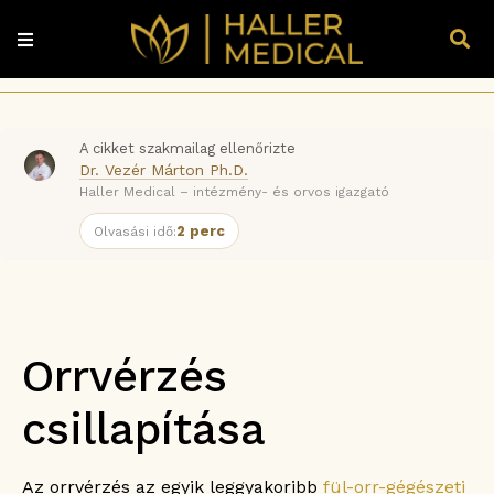
A cikket szakmailag ellenőrizte
Dr. Vezér Márton Ph.D.
Haller Medical – intézmény- és orvos igazgató
2 perc
Olvasási idő:
Orrvérzés
csillapítása
Az orrvérzés az egyik leggyakoribb
fül-orr-gégészeti