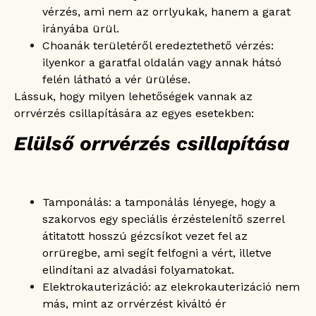
vérzés, ami nem az orrlyukak, hanem a garat
irányába ürül.
Choanák területéről eredeztethető vérzés:
ilyenkor a garatfal oldalán vagy annak hátsó
felén látható a vér ürülése.
Lássuk, hogy milyen lehetőségek vannak az
orrvérzés csillapítására az egyes esetekben:
Elülső orrvérzés csillapítása
Tamponálás: a tamponálás lényege, hogy a
szakorvos egy speciális érzéstelenítő szerrel
átitatott hosszú gézcsíkot vezet fel az
orrüregbe, ami segít felfogni a vért, illetve
elindítani az alvadási folyamatokat.
Elektrokauterizáció: az elekrokauterizáció nem
más, mint az orrvérzést kiváltó ér