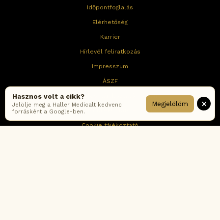
Időpontfoglalás
Elérhetőség
Karrier
Hírlevél feliratkozás
Impresszum
ÁSZF
Adatkezelési tájékoztató – online
Hasznos volt a cikk?
×
Megjelölöm
Jelölje meg a Haller Medicalt kedvenc
Adatkezelési tájékoztató – rendelők
forrásként a Google-ben.
Cookie tájékoztató
Fogyasztói értékelési-és moderálási szabályzat
Korábbi ÁSZF verziók
Gyakran ismételt kérdések