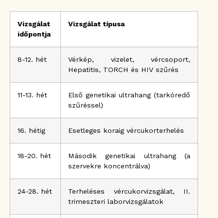
Vizsgálat
Vizsgálat típusa
időpontja
8-12. hét
Vérkép, vizelet, vércsoport,
Hepatitis, TORCH és HIV szűrés
11-13. hét
Első genetikai ultrahang (tarkóredő
szűréssel)
16. hétig
Esetleges koraig vércukorterhelés
18-20. hét
Második genetikai ultrahang (a
szervekre koncentrálva)
24-28. hét
Terheléses vércukorvizsgálat, II.
trimeszteri laborvizsgálatok