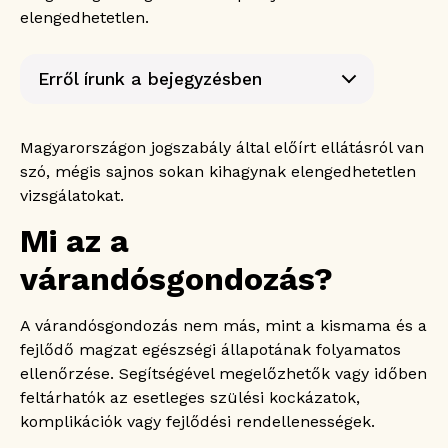
elengedhetetlen.
Erről írunk a bejegyzésben
Mi az a várandósgondozás?
Miért fontos a várandósgondozás?
Magyarországon jogszabály által előírt ellátásról van
Ki végzi a várandósgondozást?
szó, mégis sajnos sokan kihagynak elengedhetetlen
A várandósgondozás jogszabályi háttere
vizsgálatokat.
A várandósgondozási kiskönyv
Mi az a
A várandósgondozás 9 hónapja
Első trimeszter
várandósgondozás?
Második trimeszter
Harmadik trimeszter
A várandósgondozás nem más, mint a kismama és a
fejlődő magzat egészségi állapotának folyamatos
ellenőrzése. Segítségével megelőzhetők vagy időben
feltárhatók az esetleges szülési kockázatok,
komplikációk vagy fejlődési rendellenességek.