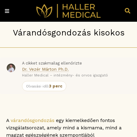
Várandósgondozás kisokos
A cikket szakmailag ellenőrizte
Dr. Vezér Márton Ph.D.
Haller Medical – intézmény- és orvos igazgató
3 perc
Olvasási idő:
A
várandósgondozás
egy kiemelkedően fontos
vizsgálatsorozat, amely mind a kismama, mind a
magzat egészségének szempontjából