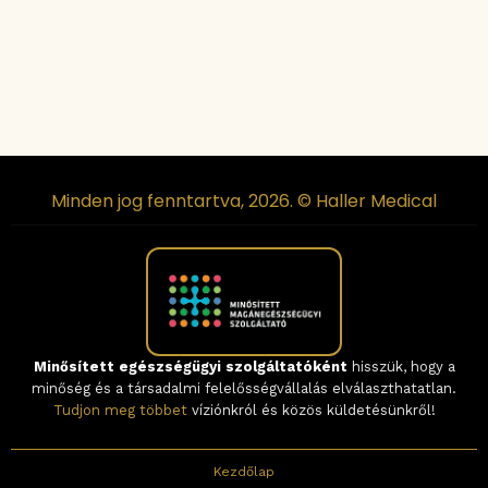
Minden jog fenntartva, 2026. © Haller Medical
Minősített egészségügyi szolgáltatóként
hisszük, hogy a
minőség és a társadalmi felelősségvállalás elválaszthatatlan.
Tudjon meg többet
víziónkról és közös küldetésünkről!
Kezdőlap