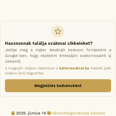
Hasznosnak találja szakmai cikkeinket?
Jelölje meg a Haller Medicalt kedvenc forrásként a
Google-ben, hogy elsőként értesüljön szakorvosaink új
cikkeiről.
A megnyíló oldalon kattintson a
hallermedical.hu
mellett jobb
oldalon lévő négyzetbe.
Megjelölés kedvencként
2025. június 14.
Várandósgondozás kisokos