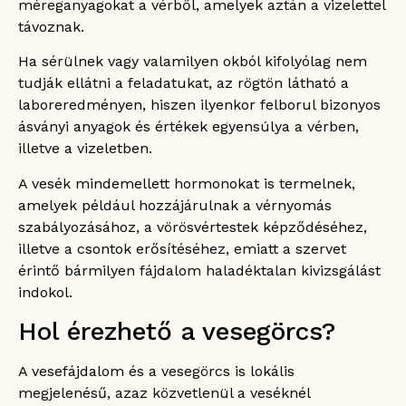
méreganyagokat a vérből, amelyek aztán a vizelettel
távoznak.
Ha sérülnek vagy valamilyen okból kifolyólag nem
tudják ellátni a feladatukat, az rögtön látható a
laboreredményen, hiszen ilyenkor felborul bizonyos
ásványi anyagok és értékek egyensúlya a vérben,
illetve a vizeletben.
A vesék mindemellett hormonokat is termelnek,
amelyek például hozzájárulnak a vérnyomás
szabályozásához, a vörösvértestek képződéséhez,
illetve a csontok erősítéséhez, emiatt a szervet
érintő bármilyen fájdalom haladéktalan kivizsgálást
indokol.
Hol érezhető a vesegörcs?
A vesefájdalom és a vesegörcs is lokális
megjelenésű, azaz közvetlenül a veséknél