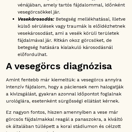
vénájában, amely tartós fájdalommal, időnként
vesegörcsökkel jár.
Vesekárosodás:
Betegség mellékhatásai, illetve
külső sérülések vagy traumák is előidézhetnek
vesekárosodást, ami a vesék körüli területek
fájdalmával jár. Ritkán okoz görcsöket, de
betegség hatására kialakuló károsodásnál
előfordulhat.
A vesegörcs diagnózisa
Amint fentebb már kiemeltük: a vesegörcs annyira
intenzív fájdalom, hogy a páciensek nem halogatják
a kivizsgálást, gyakran azonnal időpontot foglalnak
urológiára, esetenként sürgősségi ellátást kérnek.
Ez nagyon fontos, hiszen amennyiben a vese már
görcsös fájdalmakkal reagál a panaszokra, a kiváltó
ok általában túllépett a korai stádiumon és célzott