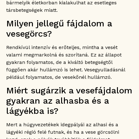
bármelyik életkorban kialakulhat az esetleges
társbetegségek miatt.
Milyen jellegű fájdalom a
vesegörcs?
Rendkívül intenzív és erőteljes, mintha a vesét
valami megmarkolná és szorítaná. Ez az állapot
gyakran folyamatos, de a kiváltó betegségtől
függően akár hullámzó is lehet. Vesegyulladásnál
például folyamatos, de vesekőnél hullámzó.
Miért sugárzik a vesefájdalom
gyakran az alhasba és a
lágyékba is?
Mert a húgyvezetékek idegpályái az alhasi és a
lágyéki régió felé futnak, és ha a vese görcsölni