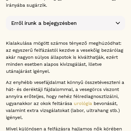
irányába sugárzik.
Erről írunk a bejegyzésben
Mi az a vesegörcs?
Hol helyezkednek el a vesék?
Kialakulása mögött számos tényező meghúzódhat:
Hol érezhető a vesegörcs?
az egyszerű felfázástól kezdve a vesekőig bezárólag
Vesefájdalom vagy hátfájás?
akár nagyon súlyos állapotok is kiválthatják, ezért
A vesegörcs tünetei
minden esetben alapos kivizsgálást, illetve
A vesegörcs okai
utánajárást igényel.
A vesegörcs diagnózisa
Az enyhébb vesefájdalmat könnyű összetéveszteni a
A vesegörcs kezelése
hát- és deréktáji fájdalommal, a vesegörcs viszont
A vesegörcs tüneti kezelése
annyira erőteljes, hogy nehéz félrediagnosztizálni,
Gyakran ismételt kérdések
ugyanakkor az okok feltárása
urológia
bevonását,
Mi a vesegörcs leggyakoribb oka?
valamint extra vizsgálatokat (labor, ultrahang stb.)
Melyik életkorban fordul elő a
igényel.
leggyakrabban vesegörcs?
Milyen jellegű fájdalom a vesegörcs?
Mivel különösen a felfázásra hajlamos nők körében