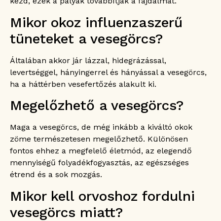
kezd, ezek a pályák továbbítják a fájdalmat.
Mikor okoz influenzaszerű
tüneteket a vesegörcs?
Általában akkor jár lázzal, hidegrázással,
levertséggel, hányingerrel és hányással a vesegörcs,
ha a háttérben vesefertőzés alakult ki.
Megelőzhető a vesegörcs?
Maga a vesegörcs, de még inkább a kiváltó okok
zöme természetesen megelőzhető. Különösen
fontos ehhez a megfelelő életmód, az elegendő
mennyiségű folyadékfogyasztás, az egészséges
étrend és a sok mozgás.
Mikor kell orvoshoz fordulni
vesegörcs miatt?