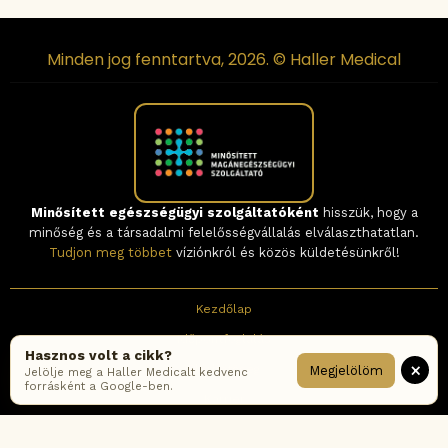
Minden jog fenntartva, 2026. © Haller Medical
Minősített egészségügyi szolgáltatóként
hisszük, hogy a
minőség és a társadalmi felelősségvállalás elválaszthatatlan.
Tudjon meg többet
víziónkról és közös küldetésünkről!
Kezdőlap
Időpontfoglalás
Hasznos volt a cikk?
×
Elérhetőség
Megjelölöm
Jelölje meg a Haller Medicalt kedvenc
forrásként a Google-ben.
Karrier
Hírlevél feliratkozás