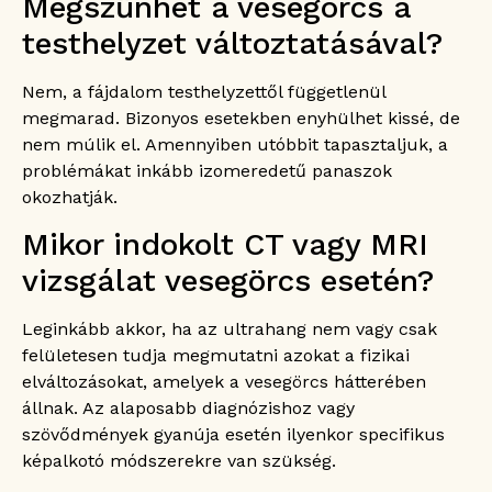
Megszűnhet a vesegörcs a
testhelyzet változtatásával?
Nem, a fájdalom testhelyzettől függetlenül
megmarad. Bizonyos esetekben enyhülhet kissé, de
nem múlik el. Amennyiben utóbbit tapasztaljuk, a
problémákat inkább izomeredetű panaszok
okozhatják.
Mikor indokolt CT vagy MRI
vizsgálat vesegörcs esetén?
Leginkább akkor, ha az ultrahang nem vagy csak
felületesen tudja megmutatni azokat a fizikai
elváltozásokat, amelyek a vesegörcs hátterében
állnak. Az alaposabb diagnózishoz vagy
szövődmények gyanúja esetén ilyenkor specifikus
képalkotó módszerekre van szükség.