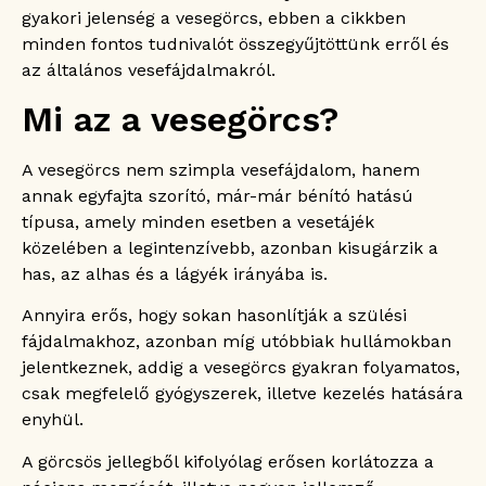
Miért sugárzik a vesefájdalom gyakran az
gyakori jelenség a vesegörcs, ebben a cikkben
alhasba és a lágyékba is?
minden fontos tudnivalót összegyűjtöttünk erről és
Mikor okoz influenzaszerű tüneteket a
az általános vesefájdalmakról.
vesegörcs?
Megelőzhető a vesegörcs?
Mi az a vesegörcs?
Mikor kell orvoshoz fordulni vesegörcs
miatt?
A vesegörcs nem szimpla vesefájdalom, hanem
Mi váltja ki konkrétan a vesegörcsöt?
annak egyfajta szorító, már-már bénító hatású
Miért olyan intenzív a fájdalom?
típusa, amely minden esetben a vesetájék
Megszűnhet a vesegörcs a testhelyzet
közelében a legintenzívebb, azonban kisugárzik a
változtatásával?
has, az alhas és a lágyék irányába is.
Mikor indokolt CT vagy MRI vizsgálat
vesegörcs esetén?
Annyira erős, hogy sokan hasonlítják a szülési
Mikor igényel sürgősségi ellátást a
vesegörcs?
fájdalmakhoz, azonban míg utóbbiak hullámokban
jelentkeznek, addig a vesegörcs gyakran folyamatos,
csak megfelelő gyógyszerek, illetve kezelés hatására
enyhül.
A görcsös jellegből kifolyólag erősen korlátozza a