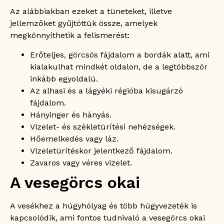
Az alábbiakban ezeket a tüneteket, illetve
jellemzőket gyűjtöttük össze, amelyek
megkönnyíthetik a felismerést:
Erőteljes, görcsös fájdalom a bordák alatt, ami
kialakulhat mindkét oldalon, de a legtöbbször
inkább egyoldalú.
Az alhasi és a lágyéki régióba kisugárzó
fájdalom.
Hányinger és hányás.
Vizelet- és székletürítési nehézségek.
Hőemelkedés vagy láz.
Vizeletürítéskor jelentkező fájdalom.
Zavaros vagy véres vizelet.
A vesegörcs okai
A vesékhez a húgyhólyag és több húgyvezeték is
kapcsolódik, ami fontos tudnivaló a vesegörcs okai