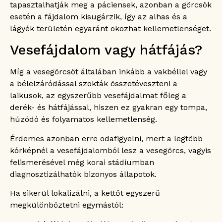
tapasztalhatják meg a páciensek, azonban a görcsök
esetén a fájdalom kisugárzik, így az alhas és a
lágyék területén egyaránt okozhat kellemetlenséget.
Vesefájdalom vagy hátfájás?
Míg a vesegörcsöt általában inkább a vakbéllel vagy
a bélelzáródással szokták összetéveszteni a
laikusok, az egyszerűbb vesefájdalmat főleg a
derék- és hátfájással, hiszen ez gyakran egy tompa,
húzódó és folyamatos kellemetlenség.
Érdemes azonban erre odafigyelni, mert a legtöbb
kórképnél a vesefájdalomból lesz a vesegörcs, vagyis
felismerésével még korai stádiumban
diagnosztizálhatók bizonyos állapotok.
Ha sikerül lokalizálni, a kettőt egyszerű
megkülönböztetni egymástól: