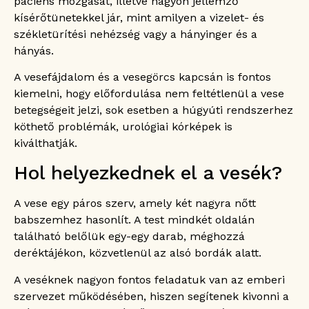
páciens mozgását, illetve nagyon jellemző
kísérőtünetekkel jár, mint amilyen a vizelet- és
székletürítési nehézség vagy a hányinger és a
hányás.
A vesefájdalom és a vesegörcs kapcsán is fontos
kiemelni, hogy előfordulása nem feltétlenül a vese
betegségeit jelzi, sok esetben a húgyúti rendszerhez
köthető problémák, urológiai kórképek is
kiválthatják.
Hol helyezkednek el a vesék?
A vese egy páros szerv, amely két nagyra nőtt
babszemhez hasonlít. A test mindkét oldalán
található belőlük egy-egy darab, méghozzá
deréktájékon, közvetlenül az alsó bordák alatt.
A veséknek nagyon fontos feladatuk van az emberi
szervezet működésében, hiszen segítenek kivonni a