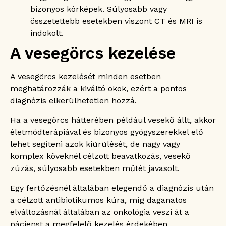
bizonyos kórképek. Súlyosabb vagy
összetettebb esetekben viszont CT és MRI is
indokolt.
A vesegörcs kezelése
A vesegörcs kezelését minden esetben
meghatározzák a kiváltó okok, ezért a pontos
diagnózis elkerülhetetlen hozzá.
Ha a vesegörcs hátterében például vesekő állt, akkor
életmódterápiával és bizonyos gyógyszerekkel elő
lehet segíteni azok kiürülését, de nagy vagy
komplex köveknél célzott beavatkozás, vesekő
zúzás, súlyosabb esetekben műtét javasolt.
Egy fertőzésnél általában elegendő a diagnózis után
a célzott antibiotikumos kúra, míg daganatos
elváltozásnál általában az onkológia veszi át a
pácienst a megfelelő kezelés érdekében.