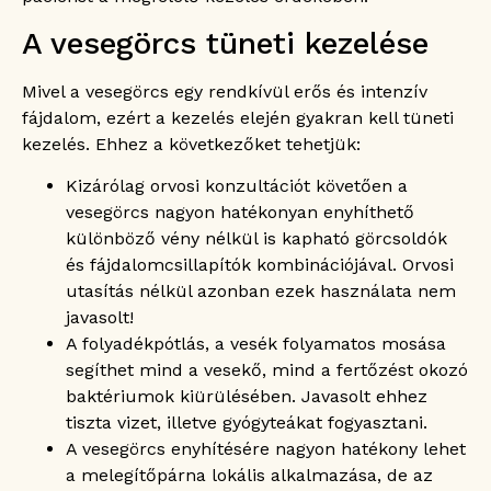
A vesegörcs tüneti kezelése
Mivel a vesegörcs egy rendkívül erős és intenzív
fájdalom, ezért a kezelés elején gyakran kell tüneti
kezelés. Ehhez a következőket tehetjük:
Kizárólag orvosi konzultációt követően a
vesegörcs nagyon hatékonyan enyhíthető
különböző vény nélkül is kapható görcsoldók
és fájdalomcsillapítók kombinációjával. Orvosi
utasítás nélkül azonban ezek használata nem
javasolt!
A folyadékpótlás, a vesék folyamatos mosása
segíthet mind a vesekő, mind a fertőzést okozó
baktériumok kiürülésében. Javasolt ehhez
tiszta vizet, illetve gyógyteákat fogyasztani.
A vesegörcs enyhítésére nagyon hatékony lehet
a melegítőpárna lokális alkalmazása, de az