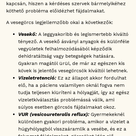
kapcsán, hiszen a kérdéses szervek bármelyikéhez
köthető probléma előidézhet fájdalmakat.
A vesegörcs legjellemzőbb okai a következők:
Vesekő:
A leggyakoribb és legismertebb kiváltó
tényező. A vesekő ásványi anyagok és különféle
vegyületek felhalmozódásából képződik
dehidratáltság vagy betegségek hatására.
Gyakran magától ürül, de már az egészen kis
kövek is jelentős vesegörcsök kiváltói lehetnek.
Vizeletretenció:
Ez az állapot akkor fordulhat
elő, ha a páciens valamilyen oknál fogva nem
tudja teljesen kiüríteni a hólyagját, így az egész
vizeletkiválasztás problémássá válik, ami
súlyos esetben görcsös fájdalmakat okoz.
VUR (vesicoureteralis reflux):
Gyermekeknél
különösen gyakori probléma, amikor a vizelet a
húgyhólyagból visszaáramlik a vesébe, és ez a