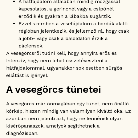
A hátfájdalom általában mindig mozgással
kapcsolatos, a gerincnél vagy a csípőnél
érződik és gyakran a lábakba sugárzik.
Ezzel szemben a vesefájdalom a bordák alatti
régióban jelentkezik, és jellemző rá, hogy csak
a jobb- vagy csak a baloldalon érzik a
páciensek.
A vesegörcsről tudni kell, hogy annyira erős és
intenzív, hogy nem lehet összetéveszteni a
hátfájdalommal, ugyanakkor sok esetben sürgős
ellátást is igényel.
A vesegörcs tünetei
A vesegörcs már önmagában egy tünet, nem önálló
kórkép, hiszen mindig van valamilyen kiváltó oka. Ez
azonban nem jelenti azt, hogy ne lennének olyan
kísérőpanaszok, amelyek segíthetnek a
diagnózisban.