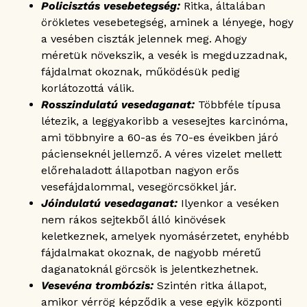
Policisztás vesebetegség:
Ritka, általában
örökletes vesebetegség, aminek a lényege, hogy
a vesében ciszták jelennek meg. Ahogy
méretük növekszik, a vesék is megduzzadnak,
fájdalmat okoznak, működésük pedig
korlátozottá válik.
Rosszindulatú vesedaganat:
Többféle típusa
létezik, a leggyakoribb a vesesejtes karcinóma,
ami többnyire a 60-as és 70-es éveikben járó
pácienseknél jellemző. A véres vizelet mellett
előrehaladott állapotban nagyon erős
vesefájdalommal, vesegörcsökkel jár.
Jóindulatú vesedaganat:
Ilyenkor a veséken
nem rákos sejtekből álló kinövések
keletkeznek, amelyek nyomásérzetet, enyhébb
fájdalmakat okoznak, de nagyobb méretű
daganatoknál görcsök is jelentkezhetnek.
Vesevéna trombózis:
Szintén ritka állapot,
amikor vérrög képződik a vese egyik központi