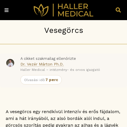
Vesegörcs
A cikket szakmailag ellenőrizte
Dr. Vezér Márton Ph.D.
Haller Medical – intézmény- és orvos igazgató
7 perc
Olvasási idő:
A vesegörcs egy rendkívül intenzív és erős fájdalom,
ami a hát irányából, az alsó bordák alól indul, a
görcsös szorítás pedig gyakran az alhas és a lágyék