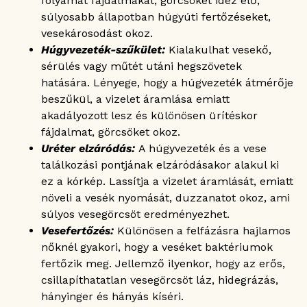
folyamat fájdalmakat, görcsöket idéz elő,
súlyosabb állapotban húgyúti fertőzéseket,
vesekárosodást okoz.
Húgyvezeték-szűkület:
Kialakulhat vesekő,
sérülés vagy műtét utáni hegszövetek
hatására. Lényege, hogy a húgvezeték átmérője
beszűkül, a vizelet áramlása emiatt
akadályozott lesz és különösen ürítéskor
fájdalmat, görcsöket okoz.
Uréter elzáródás:
A húgyvezeték és a vese
találkozási pontjának elzáródásakor alakul ki
ez a kórkép. Lassítja a vizelet áramlását, emiatt
növeli a vesék nyomását, duzzanatot okoz, ami
súlyos vesegörcsöt eredményezhet.
Vesefertőzés:
Különösen a felfázásra hajlamos
nőknél gyakori, hogy a veséket baktériumok
fertőzik meg. Jellemző ilyenkor, hogy az erős,
csillapíthatatlan vesegörcsöt láz, hidegrázás,
hányinger és hányás kíséri.