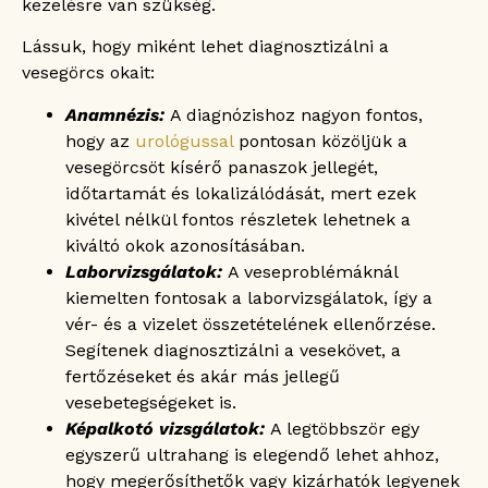
kezelésre van szükség.
Lássuk, hogy miként lehet diagnosztizálni a
vesegörcs okait:
Anamnézis:
A diagnózishoz nagyon fontos,
hogy az
urológussal
pontosan közöljük a
vesegörcsöt kísérő panaszok jellegét,
időtartamát és lokalizálódását, mert ezek
kivétel nélkül fontos részletek lehetnek a
kiváltó okok azonosításában.
Laborvizsgálatok:
A veseproblémáknál
kiemelten fontosak a laborvizsgálatok, így a
vér- és a vizelet összetételének ellenőrzése.
Segítenek diagnosztizálni a vesekövet, a
fertőzéseket és akár más jellegű
vesebetegségeket is.
Képalkotó vizsgálatok:
A legtöbbször egy
egyszerű ultrahang is elegendő lehet ahhoz,
hogy megerősíthetők vagy kizárhatók legyenek