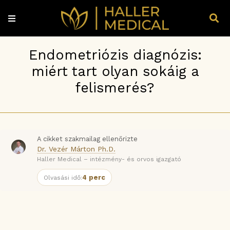
Endometriózis diagnózis:
miért tart olyan sokáig a
felismerés?
A cikket szakmailag ellenőrizte
Dr. Vezér Márton Ph.D.
Haller Medical – intézmény- és orvos igazgató
4 perc
Olvasási idő: