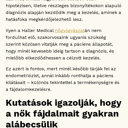
hipotézisen, illetve részleges bizonyítékokon alapuló
diagnózis alapján kezdődik meg a kezelés, aminek a
hatásfoka megkérdőjelezhető lesz.
Ilyen a Haller Medical
nőgyógyászat
án nem
fordulhat elő, szakorvosaink ugyanis szükség
szerint közösen vitatják meg a páciens állapotát,
hogy minél kevesebb ideig tartson a diagnózis, és
mielőbb elkezdődhessen a célzott kezelés.
Ez azért is fontos, mert minél később tárják fel az
endometriózist, annál inkább ronthatja a páciens
kilátásait – különös tekintettel a termékenységre és
a fájdalomkezelésre.
Kutatások igazolják, hogy
a nők fájdalmait gyakran
alábecsülik