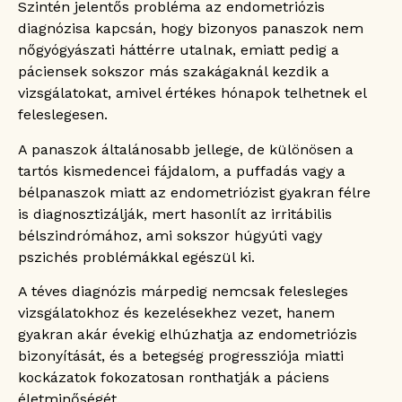
Szintén jelentős probléma az endometriózis
diagnózisa kapcsán, hogy bizonyos panaszok nem
nőgyógyászati háttérre utalnak, emiatt pedig a
páciensek sokszor más szakágaknál kezdik a
vizsgálatokat, amivel értékes hónapok telhetnek el
feleslegesen.
A panaszok általánosabb jellege, de különösen a
tartós kismedencei fájdalom, a puffadás vagy a
bélpanaszok miatt az endometriózist gyakran félre
is diagnosztizálják, mert hasonlít az irritábilis
bélszindrómához, ami sokszor húgyúti vagy
pszichés problémákkal egészül ki.
A téves diagnózis márpedig nemcsak felesleges
vizsgálatokhoz és kezelésekhez vezet, hanem
gyakran akár évekig elhúzhatja az endometriózis
bizonyítását, és a betegség progressziója miatti
kockázatok fokozatosan ronthatják a páciens
életminőségét.