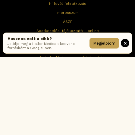
Hírlevél feliratkozás
Impresszum
ÁSZF
Adatkezelési tájékoztató – online
Hasznos volt a cikk?
Adatkezelési tájékoztató – rendelők
×
Megjelölöm
Jelölje meg a Haller Medicalt kedvenc
forrásként a Google-ben.
Cookie tájékoztató
Fogyasztói értékelési-és moderálási szabályzat
Korábbi ÁSZF verziók
Gyakran ismételt kérdések
FACEBOOK
INSTAGRAM
YOUTUBE
PINTEREST
LINKEDIN