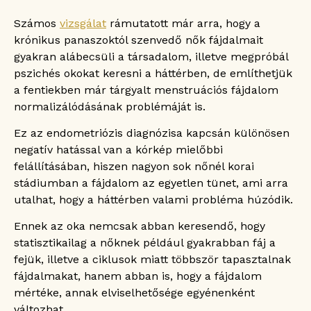
Számos
vizsgálat
rámutatott már arra, hogy a
krónikus panaszoktól szenvedő nők fájdalmait
gyakran alábecsüli a társadalom, illetve megpróbál
pszichés okokat keresni a háttérben, de említhetjük
a fentiekben már tárgyalt menstruációs fájdalom
normalizálódásának problémáját is.
Ez az endometriózis diagnózisa kapcsán különösen
negatív hatással van a kórkép mielőbbi
felállításában, hiszen nagyon sok nőnél korai
stádiumban a fájdalom az egyetlen tünet, ami arra
utalhat, hogy a háttérben valami probléma húzódik.
Ennek az oka nemcsak abban keresendő, hogy
statisztikailag a nőknek például gyakrabban fáj a
fejük, illetve a ciklusok miatt többször tapasztalnak
fájdalmakat, hanem abban is, hogy a fájdalom
mértéke, annak elviselhetősége egyénenként
változhat.