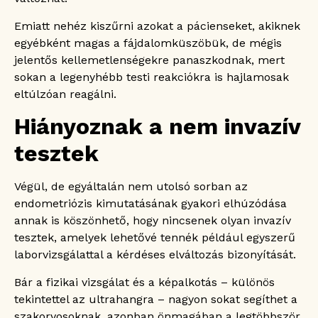
Emiatt nehéz kiszűrni azokat a pácienseket, akiknek
egyébként magas a fájdalomküszöbük, de mégis
jelentős kellemetlenségekre panaszkodnak, mert
sokan a legenyhébb testi reakciókra is hajlamosak
eltúlzóan reagálni.
Hiányoznak a nem invazív
tesztek
Végül, de egyáltalán nem utolsó sorban az
endometriózis kimutatásának gyakori elhúzódása
annak is köszönhető, hogy nincsenek olyan invazív
tesztek, amelyek lehetővé tennék például egyszerű
laborvizsgálattal a kérdéses elváltozás bizonyítását.
Bár a fizikai vizsgálat és a képalkotás – különös
tekintettel az ultrahangra – nagyon sokat segíthet a
szakorvosoknak, azonban önmagában a legtöbbször