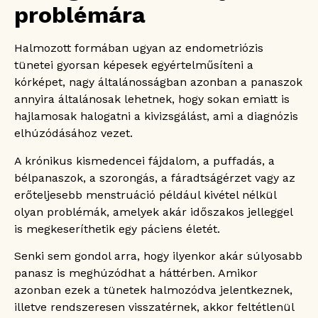
problémára
Halmozott formában ugyan az endometriózis
tünetei gyorsan képesek egyértelműsíteni a
kórképet, nagy általánosságban azonban a panaszok
annyira általánosak lehetnek, hogy sokan emiatt is
hajlamosak halogatni a kivizsgálást, ami a diagnózis
elhúzódásához vezet.
A krónikus kismedencei fájdalom, a puffadás, a
bélpanaszok, a szorongás, a fáradtságérzet vagy az
erőteljesebb menstruáció például kivétel nélkül
olyan problémák, amelyek akár időszakos jelleggel
is megkeseríthetik egy páciens életét.
Senki sem gondol arra, hogy ilyenkor akár súlyosabb
panasz is meghúzódhat a háttérben. Amikor
azonban ezek a tünetek halmozódva jelentkeznek,
illetve rendszeresen visszatérnek, akkor feltétlenül