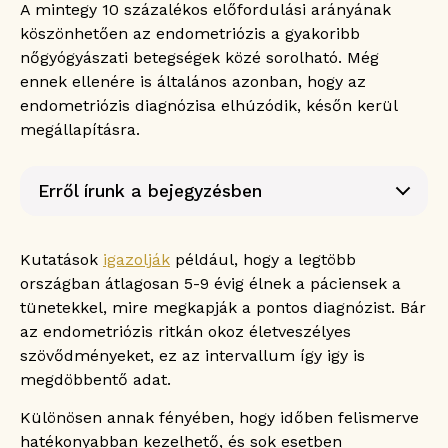
A mintegy 10 százalékos előfordulási arányának
köszönhetően az endometriózis a gyakoribb
nőgyógyászati betegségek közé sorolható. Még
ennek ellenére is általános azonban, hogy az
endometriózis diagnózisa elhúzódik, későn kerül
megállapításra.
Erről írunk a bejegyzésben
A legnagyobb akadály: a rendszeres
szűrővizsgálat hiánya
Kutatások
igazolják
például, hogy a legtöbb
A tünetek alapján senki sem gondol
országban átlagosan 5-9 évig élnek a páciensek a
komolyabb problémára
tünetekkel, mire megkapják a pontos diagnózist. Bár
Más betegségekkel is könnyen összekeverhető
az endometriózis ritkán okoz életveszélyes
Sok esetben halogatják a laparoszkópiát
szövődményeket, ez az intervallum így igy is
Kutatások igazolják, hogy a nők fájdalmait
megdöbbentő adat.
gyakran alábecsülik
Hiányoznak a nem invazív tesztek
Különösen annak fényében, hogy időben felismerve
hatékonyabban kezelhető, és sok esetben