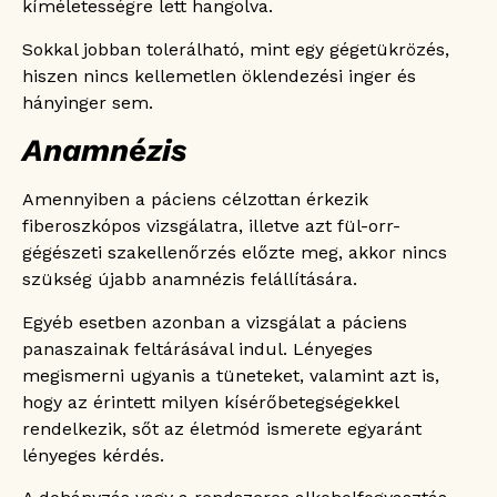
kíméletességre lett hangolva.
Sokkal jobban tolerálható, mint egy gégetükrözés,
hiszen nincs kellemetlen öklendezési inger és
hányinger sem.
Anamnézis
Amennyiben a páciens célzottan érkezik
fiberoszkópos vizsgálatra, illetve azt fül-orr-
gégészeti szakellenőrzés előzte meg, akkor nincs
szükség újabb anamnézis felállítására.
Egyéb esetben azonban a vizsgálat a páciens
panaszainak feltárásával indul. Lényeges
megismerni ugyanis a tüneteket, valamint azt is,
hogy az érintett milyen kísérőbetegségekkel
rendelkezik, sőt az életmód ismerete egyaránt
lényeges kérdés.