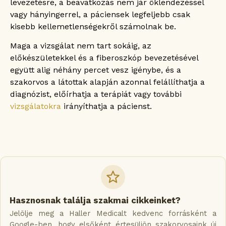
levezetésre, a beavatkozás nem jár öklendezéssel
vagy hányingerrel, a páciensek legfeljebb csak
kisebb kellemetlenségekről számolnak be.
Maga a vizsgálat nem tart sokáig, az
előkészületekkel és a fiberoszkóp bevezetésével
együtt alig néhány percet vesz igénybe, és a
szakorvos a látottak alapján azonnal felállíthatja a
diagnózist, előírhatja a terápiát vagy további
vizsgálatokra
irányíthatja a pácienst.
Hasznosnak találja szakmai cikkeinket?
Jelölje meg a Haller Medicalt kedvenc forrásként a
Google-ben, hogy elsőként értesüljön szakorvosaink új