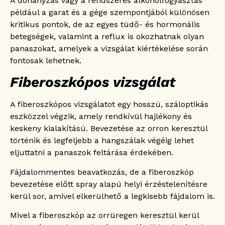
A dohányzás vagy a rendszeres alkoholfogyasztás
például a garat és a gége szempontjából különösen
kritikus pontok, de az egyes tüdő- és hormonális
betegségek, valamint a reflux is okozhatnak olyan
panaszokat, amelyek a vizsgálat kiértékelése során
fontosak lehetnek.
Fiberoszkópos vizsgálat
A fiberoszkópos vizsgálatot egy hosszú, száloptikás
eszközzel végzik, amely rendkívül hajlékony és
keskeny kialakítású. Bevezetése az orron keresztül
történik és legfeljebb a hangszálak végéig lehet
eljuttatni a panaszok feltárása érdekében.
Fájdalommentes beavatkozás, de a fiberoszkóp
bevezetése előtt spray alapú helyi érzéstelenítésre
kerül sor, amivel elkerülhető a legkisebb fájdalom is.
Mivel a fiberoszkóp az orrüregen keresztül kerül