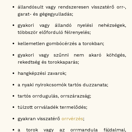
állandósult vagy rendszeresen visszatérő orr-,
garat- és gégegyulladás;
gyakori vagy állandó nyelési nehézségek,
többször előforduló félrenyelés;
kellemetlen gombócérzés a torokban;
gyakori vagy szűnni nem akaró köhögés,
rekedtség és torokkaparás;
hangképzési zavarok;
a nyaki nyirokcsomók tartós duzzanata;
tartós orrdugulás, orrszárazság;
túlzott orrváladék termelődés;
gyakran visszatérő
orrvérzés
;
a torok vagy az orrmandula fájdalmai,