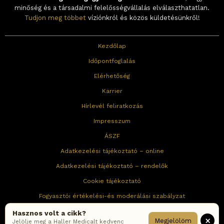
minőség és a társadalmi felelősségvállalás elválaszthatatlan.
Tudjon meg többet
víziónkról és közös küldetésünkről!
Kezdőlap
Időpontfoglalás
Elérhetőség
Karrier
Hírlevél feliratkozás
Impresszum
ÁSZF
Adatkezelési tájékoztató – online
Adatkezelési tájékoztató – rendelők
Cookie tájékoztató
Fogyasztói értékelési-és moderálási szabályzat
Korábbi ÁSZF verziók
Hasznos volt a cikk?
×
Megjelölöm
Jelölje meg a Haller Medicalt kedvenc