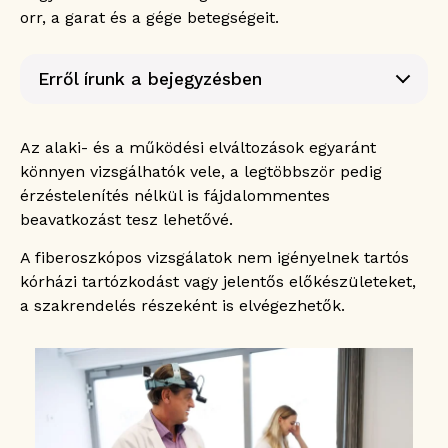
orr, a garat és a gége betegségeit.
Erről írunk a bejegyzésben
Mikor van szükség fiberoszkópos
vizsgálatokra?
Az alaki- és a működési elváltozások egyaránt
Hogyan zajlanak a fiberoszkópos vizsgálatok?
könnyen vizsgálhatók vele, a legtöbbször pedig
Anamnézis
érzéstelenítés nélkül is fájdalommentes
Fiberoszkópos vizsgálat
beavatkozást tesz lehetővé.
A fiberoszkópos vizsgálatok nem igényelnek tartós
kórházi tartózkodást vagy jelentős előkészületeket,
a szakrendelés részeként is elvégezhetők.