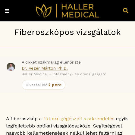
Fiberoszkópos vizsgálatok
A cikket szakmailag ellenőrizte
Dr. Vezér Márton Ph.D.
Haller Medical – intézmény- és orvos igazgató
2 perc
Olvasási idő:
A fiberoszkóp a
fül-orr-gégészeti szakrendelés
egyik
legfejlettebb optikai vizsgálóeszköze. Segítségével
nagyobb kellemetlenségek nélkül lehet feltárni az