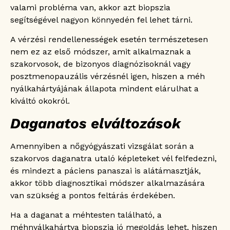
valami probléma van, akkor azt biopszia
segítségével nagyon könnyedén fel lehet tárni.
A vérzési rendellenességek esetén természetesen
nem ez az első módszer, amit alkalmaznak a
szakorvosok, de bizonyos diagnózisoknál vagy
posztmenopauzális vérzésnél igen, hiszen a méh
nyálkahártyájának állapota mindent elárulhat a
kiváltó okokról.
Daganatos elváltozások
Amennyiben a nőgyógyászati vizsgálat során a
szakorvos daganatra utaló képleteket vél felfedezni,
és mindezt a páciens panaszai is alátámasztják,
akkor több diagnosztikai módszer alkalmazására
van szükség a pontos feltárás érdekében.
Ha a daganat a méhtesten található, a
méhnyálkahártya biopszia jó megoldás lehet, hiszen