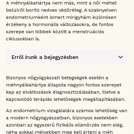
A méhnyálkahártya nem más, mint a női méhet
belülről borító nedves védőréteg. A szaknyelven
endometriumként ismert mirigyhám különösen
érzékeny a hormonális változásokra, de fontos
szerepe van többek között a menstruációs
ciklusokban is.
Erről írunk a bejegyzésben
Mi az a méhnyálkahártya biopszia?
Mikor van szükség méhnyálkahártya
Bizonyos nőgyógyászati betegségek esetén a
biopsziára?
méhnyálkahártya állapota nagyon fontos szerepet
Méhnyálkahártya hiperplázia
kap az elváltozások diagnosztizálásában, illetve a
Vérzési rendellenességek
kapcsolódó terápiás lehetőségek megállapításában.
Daganatos elváltozások
Az endometrium vizsgálatára számos lehetőség van
Hogyan zajlik a méhnyálkahártya biopszia?
a modern nőgyógyászatban, bizonyos esetekben
Anamnézis
azonban az egyszerű fizikális ellenőrzés nem elég,
Fizikális vizsgálat
néha sokkal mélyebben meg kell érteni a méh
Ultrahang diagnosztika