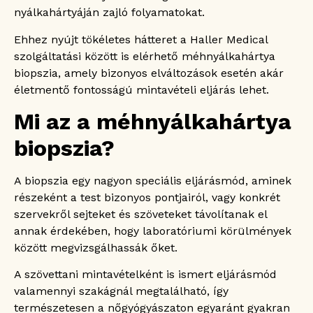
nyálkahártyáján zajló folyamatokat.
Méhnyálkahártya biopszia
Ehhez nyújt tökéletes hátteret a Haller Medical
szolgáltatási között is elérhető méhnyálkahártya
biopszia, amely bizonyos elváltozások esetén akár
életmentő fontosságú mintavételi eljárás lehet.
Mi az a méhnyálkahártya
biopszia?
A biopszia egy nagyon speciális eljárásmód, aminek
részeként a test bizonyos pontjairól, vagy konkrét
szervekről sejteket és szöveteket távolítanak el
annak érdekében, hogy laboratóriumi körülmények
között megvizsgálhassák őket.
A szövettani mintavételként is ismert eljárásmód
valamennyi szakágnál megtalálható, így
természetesen a nőgyógyászaton egyaránt gyakran