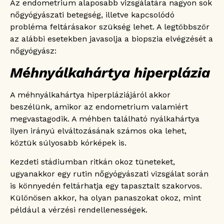
Az endometrium alaposabb vizsgálatára nagyon sok
nőgyógyászati betegség, illetve kapcsolódó
probléma feltárásakor szükség lehet. A legtöbbször
az alábbi esetekben javasolja a biopszia elvégzését a
nőgyógyász:
Méhnyálkahártya hiperplázia
A méhnyálkahártya hiperpláziájáról akkor
beszélünk, amikor az endometrium valamiért
megvastagodik. A méhben található nyálkahártya
ilyen irányú elváltozásának számos oka lehet,
köztük súlyosabb kórképek is.
Kezdeti stádiumban ritkán okoz tüneteket,
ugyanakkor egy rutin nőgyógyászati vizsgálat során
is könnyedén feltárhatja egy tapasztalt szakorvos.
Különösen akkor, ha olyan panaszokat okoz, mint
például a vérzési rendellenességek.