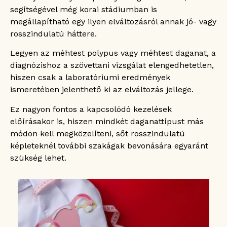
segítségével még korai stádiumban is
megállapítható egy ilyen elváltozásról annak jó- vagy
rosszindulatú háttere.
Legyen az méhtest polypus vagy méhtest daganat, a
diagnózishoz a szövettani vizsgálat elengedhetetlen,
hiszen csak a laboratóriumi eredmények
ismeretében jelenthető ki az elváltozás jellege.
Ez nagyon fontos a kapcsolódó kezelések
előírásakor is, hiszen mindkét daganattípust más
módon kell megközelíteni, sőt rosszindulatú
képleteknél további szakágak bevonására egyaránt
szükség lehet.