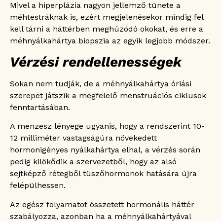
Mivel a hiperplázia nagyon jellemző tünete a
méhtestráknak is, ezért megjelenésekor mindig fel
kell tárni a háttérben meghúzódó okokat, és erre a
méhnyálkahártya biopszia az egyik legjobb módszer.
Vérzési rendellenességek
Sokan nem tudják, de a méhnyálkahártya óriási
szerepet játszik a megfelelő menstruációs ciklusok
fenntartásában.
A menzesz lényege ugyanis, hogy a rendszerint 10-
12 milliméter vastagságúra növekedett
hormonigényes nyálkahártya elhal, a vérzés során
pedig kilökődik a szervezetből, hogy az alsó
sejtképző rétegből tüszőhormonok hatására újra
felépülhessen.
Az egész folyamatot összetett hormonális háttér
szabályozza, azonban ha a méhnyálkahártyával