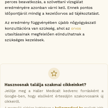
perces beavatkozás, a szövettani vizsgálat
eredményére azonban várni kell. Ennek pontos
időpontjáról mindig a kezelőorvos ad tájékoztatást.
Az eredmény függvényében újabb nőgyógyászati
konzultációra van szükség, ahol az
orvos
utasításainak megfelelően elindulhatnak a
szükséges kezelések.
Hasznosnak találja szakmai cikkeinket?
Jelölje meg a Haller Medicalt kedvenc forrásként a
Google-ben, hogy elsőként értesüljön szakorvosaink új
cikkeiről.
A megnyíló oldalon kattintson a
hallermedical.hu
mellett jobb