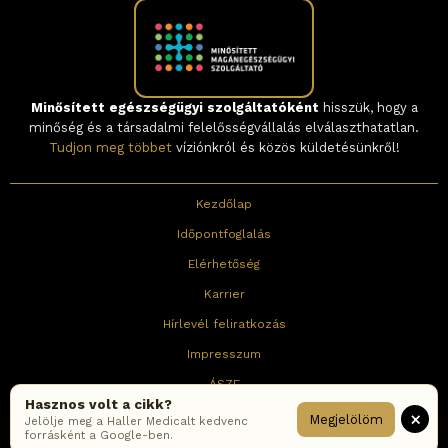
Minősített egészségügyi szolgáltatóként
hisszük, hogy a
minőség és a társadalmi felelősségvállalás elválaszthatatlan.
Tudjon meg többet
víziónkról és közös küldetésünkről!
Kezdőlap
Időpontfoglalás
Elérhetőség
Karrier
Hírlevél feliratkozás
Impresszum
ÁSZF
Hasznos volt a cikk?
Adatkezelési tájékoztató – online
×
Megjelölöm
Jelölje meg a Haller Medicalt kedvenc
forrásként a Google-ben.
Adatkezelési tájékoztató – rendelők