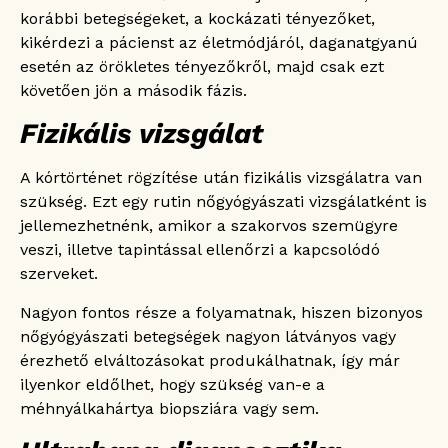
korábbi betegségeket, a kockázati tényezőket,
kikérdezi a pácienst az életmódjáról, daganatgyanú
esetén az örökletes tényezőkről, majd csak ezt
követően jön a második fázis.
Fizikális vizsgálat
A kórtörténet rögzítése után fizikális vizsgálatra van
szükség. Ezt egy rutin nőgyógyászati vizsgálatként is
jellemezhetnénk, amikor a szakorvos szemügyre
veszi, illetve tapintással ellenőrzi a kapcsolódó
szerveket.
Nagyon fontos része a folyamatnak, hiszen bizonyos
nőgyógyászati betegségek nagyon látványos vagy
érezhető elváltozásokat produkálhatnak, így már
ilyenkor eldőlhet, hogy szükség van-e a
méhnyálkahártya biopsziára vagy sem.