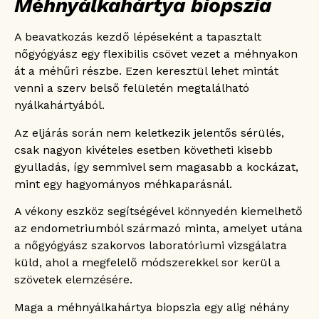
Méhnyálkahártya biopszia
A beavatkozás kezdő lépéseként a tapasztalt
nőgyógyász egy flexibilis csövet vezet a méhnyakon
át a méhűri részbe. Ezen keresztül lehet mintát
venni a szerv belső felületén megtalálható
nyálkahártyából.
Az eljárás során nem keletkezik jelentős sérülés,
csak nagyon kivételes esetben követheti kisebb
gyulladás, így semmivel sem magasabb a kockázat,
mint egy hagyományos méhkaparásnál.
A vékony eszköz segítségével könnyedén kiemelhető
az endometriumból származó minta, amelyet utána
a nőgyógyász szakorvos laboratóriumi vizsgálatra
küld, ahol a megfelelő módszerekkel sor kerül a
szövetek elemzésére.
Maga a méhnyálkahártya biopszia egy alig néhány