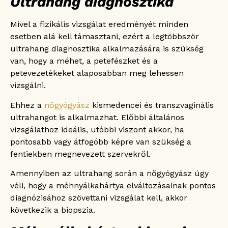
Ultrahang diagnosztika
Mivel a fizikális vizsgálat eredményét minden
esetben alá kell támasztani, ezért a legtöbbször
ultrahang diagnosztika alkalmazására is szükség
van, hogy a méhet, a petefészket és a
petevezetékeket alaposabban meg lehessen
vizsgálni.
Ehhez a
nőgyógyász
kismedencei és transzvaginális
ultrahangot is alkalmazhat. Előbbi általános
vizsgálathoz ideális, utóbbi viszont akkor, ha
pontosabb vagy átfogóbb képre van szükség a
fentiekben megnevezett szervekről.
Amennyiben az ultrahang során a nőgyógyász úgy
véli, hogy a méhnyálkahártya elváltozásainak pontos
diagnózisához szövettani vizsgálat kell, akkor
következik a biopszia.