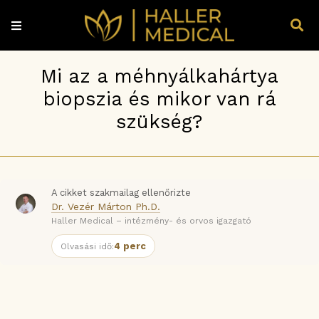
Mi az a méhnyálkahártya
biopszia és mikor van rá
szükség?
A cikket szakmailag ellenőrizte
Dr. Vezér Márton Ph.D.
Haller Medical – intézmény- és orvos igazgató
4 perc
Olvasási idő: