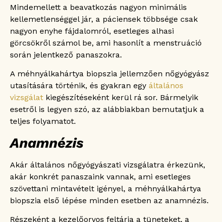
Mindemellett a beavatkozás nagyon minimális
kellemetlenséggel jár, a páciensek többsége csak
nagyon enyhe fájdalomról, esetleges alhasi
görcsökről számol be, ami hasonlít a menstruáció
során jelentkező panaszokra.
A méhnyálkahártya biopszia jellemzően nőgyógyász
utasítására történik, és gyakran egy
általános
vizsgálat
kiegészítéseként kerül rá sor. Bármelyik
esetről is legyen szó, az alábbiakban bemutatjuk a
teljes folyamatot.
Anamnézis
Akár általános nőgyógyászati vizsgálatra érkezünk,
akár konkrét panaszaink vannak, ami esetleges
szövettani mintavételt igényel, a méhnyálkahártya
biopszia első lépése minden esetben az anamnézis.
Részeként a kezelőorvos feltárja a tüneteket, a