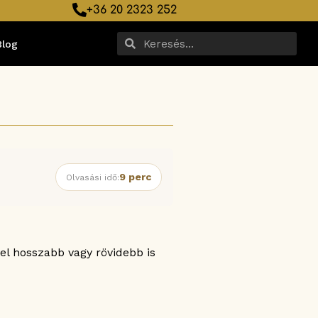
+36 20 2323 252
Blog
9 perc
Olvasási idő:
l hosszabb vagy rövidebb is