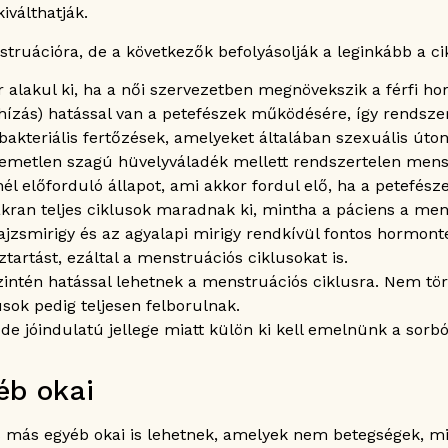
iválthatják.
truációra, de a következők befolyásolják a leginkább a ci
r alakul ki, ha a női szervezetben megnövekszik a férfi 
elhízás) hatással van a petefészek működésére, így rendsz
akteriális fertőzések, amelyeket általában szexuális úto
lemetlen szagú hüvelyváladék mellett rendszertelen menst
knél előforduló állapot, ami akkor fordul elő, ha a petef
akran teljes ciklusok maradnak ki, mintha a páciens a men
ajzsmirigy és az agyalapi mirigy rendkívül fontos hormon
rtást, ezáltal a menstruációs ciklusokat is.
intén hatással lehetnek a menstruációs ciklusra. Nem tör
usok pedig teljesen felborulnak.
de jóindulatú jellege miatt külön ki kell emelnünk a sorb
éb okai
 más egyéb okai is lehetnek, amelyek nem betegségek, mi