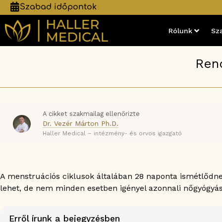
Szabad időpontok
Rólunk
Sz
Ren
A cikket szakmailag ellenőrizte
Dr. Vezér Márton Ph.D.
Haller Medical – intézmény- és orvos igazgató
A menstruációs ciklusok általában 28 naponta ismétlődne
lehet, de nem minden esetben igényel azonnali nőgyógyász
Erről írunk a bejegyzésben