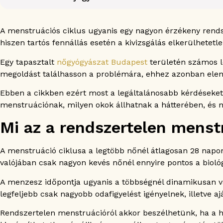
Mi az a rendszertelen menstruáció?
A menstruáció nyomon követése
A menstruációs ciklus ugyanis egy nagyon érzékeny rendsze
A rendszertelen menstruáció okai
hiszen tartós fennállás esetén a kivizsgálás elkerülhetetle
A rendszertelen menstruáció életmódbeli okai
Egy tapasztalt
nőgyógyászat Budapest
területén számos le
A rendszertelen menstruáció egészségügyi okai
megoldást találhasson a problémára, ehhez azonban eleng
A rendszertelen menstruáció egyéb okai
A rendszertelen menstruáció diagnózisa
Ebben a cikkben ezért most a legáltalánosabb kérdéseket 
A rendszertelen menstruáció kezelése
menstruációnak, milyen okok állhatnak a hátterében, és mi
A rendszertelen menstruáció kezelése gyógyszeres ter
Mi az a rendszertelen menst
A rendszertelen menstruáció kezelése sebészeti úto
A rendszertelen menstruáció megelőzése
A menstruáció ciklusa a legtöbb nőnél átlagosan 28 napont
Gyakran ismételt kérdések
valójában csak nagyon kevés nőnél ennyire pontos a biológ
Mennyi késés számít normálisnak a menstruációnál?
Mikor lehet normális a rendszertelen menstruáció?
A menzesz időpontja ugyanis a többségnél dinamikusan vál
Lehet átmeneti a ciklus változása?
legfeljebb csak nagyobb odafigyelést igényelnek, illetve ajá
Mikor kell orvoshoz fordulni rendszertelen menstruá
Rendszertelen menstruációról akkor beszélhetünk, ha a ha
Mennyire gyakori a rendszertelen menstruáció?