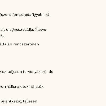
szont fontos odafigyelni rá,
t diagnosztizálja, illetve
al.
általán rendszertelen
 ez teljesen törvényszerű, de
normálisnak tekinthetők,
elentkezik, teljesen