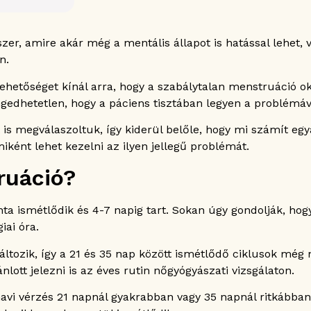
r, amire akár még a mentális állapot is hatással lehet, vi
n.
hetőséget kínál arra, hogy a szabálytalan menstruáció okai
edhetetlen, hogy a páciens tisztában legyen a problémáv
is megválaszoltuk, így kiderül belőle, hogy mi számít egy
ként lehet kezelni az ilyen jellegű problémát.
ápiával
ruáció?
n
a ismétlődik és 4-7 napig tart. Sokan úgy gondolják, hogy
iai óra.
tozik, így a 21 és 35 nap között ismétlődő ciklusok még 
nlott jelezni is az éves rutin nőgyógyászati vizsgálaton.
ció esetén?
vi vérzés 21 napnál gyakrabban vagy 35 napnál ritkábban j