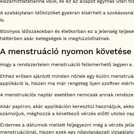
kiszámíthatatlanná válik, és ez az állapot egymás után tö
A testsúly gyors változása is hatással lehet a menstr
A rendszertelen menstruáció a teherbeesést is befol
A szabálytalan időközöket gyakran kísérheti a szokásosn
Mikor beszélhetünk túl erős menstruációs vérzésről
is.
Bizonyos időszakokban és életkorban ez a jelenség teljese
háttérben akár betegségek is meghúzódhatnak.
A menstruáció nyomon követése
Hogy a rendszertelen menstruáció felismerhető legyen a 
Ehhez erősen ajánlott minden nőnek egy külön menstruáció
applikáció is, hiszen ma már rengeteg ilyen szoftver elér
A menstruációs naptár esetében nemcsak annak rendszer
Akár papíron, akár applikáción keresztül használjuk, akk
számoljuk, méghozzá a következő vérzés előtti utolsó nap
Érdemes a dátumok mellett feljegyezni még a vérzés jelle
menstruációnál, hiszen ezek egy nőgyógyászati vizsgálato