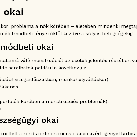
 okai
akori probléma a nők körében – életében mindenki megtapa
 életmódbeli tényezőktől kezdve a súlyos betegségekig.
tmódbeli okai
lytalanná váló menstruációt az esetek jelentős részében 
 Ide sorolhatók például a következők:
például vizsgaidőszakban, munkahelyváltáskor).
sökkenés.
nysportolók körében a menstruációs problémák).
.
szségügyi okai
ellett a rendszertelen menstruáció azért igényel tartós 