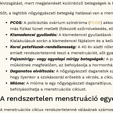
kivizsgálást, mert megjelenését különböző betegségek is k
Sőt, a legtöbb nőgyógyászati betegség hatással van a mens
PCOS:
A policisztás ovárium szindróma (
PCOS
) akko
más fizikai tünet mellett (fokozott szőrnövekedés, 
Kismedencei gyulladás:
A kismedencei gyulladások b
Kialakulásuk során a kismedencei fájdalom és a kel
Korai petefészek-rendellenesség:
A 40 év alatti nő
emiatt rendszertelenné teszi a menstruációt, sőt gy
Pajzsmirigy- vagy agyalapi mirigy betegségek:
A p
működnek megfelelően, az befolyásolja a hormonházta
Daganatos elváltozás:
A nőgyógyászati daganatok sz
hogy ilyenkor a szokásosnál erősebb a vérzés, a cikl
Mióma:
A mióma is egy nőgyógyászati daganattípus, 
befolyásolhatja a menstruációs ciklust.
A rendszertelen menstruáció egy
A menstruációs ciklus rendszertelenné válásának számos