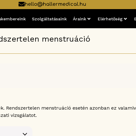
hello@hallermedical.hu
akembereink
Szolgáltatásaink
Áraink
Elérhetőség
dszertelen menstruáció
k. Rendszertelen menstruáció esetén azonban ez valamive
ati vizsgálatot.