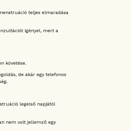
 menstruáció teljes elmaradása
nzultációt igényel, mert a
on követése.
goldás, de akár egy telefonos
ség.
truáció legelső napjától
an nem volt jellemző egy