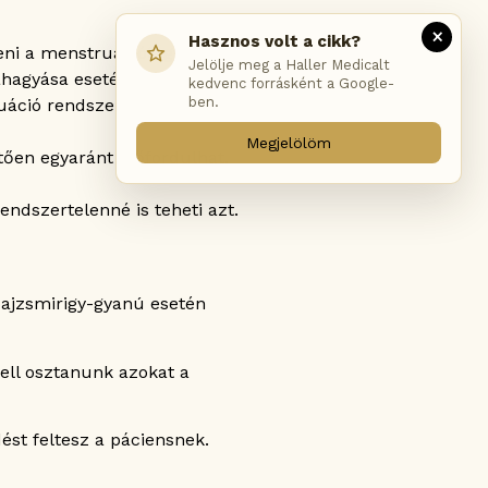
×
Hasznos volt a cikk?
eni a menstruációt, gyakran
Jelölje meg a Haller Medicalt
hagyása esetén.
kedvenc forrásként a Google-
ben.
áció rendszerességére, így
Megjelölöm
etően egyaránt előfordulhat,
endszertelenné is teheti azt.
pajzsmirigy-gyanú esetén
ell osztanunk azokat a
st feltesz a páciensnek.