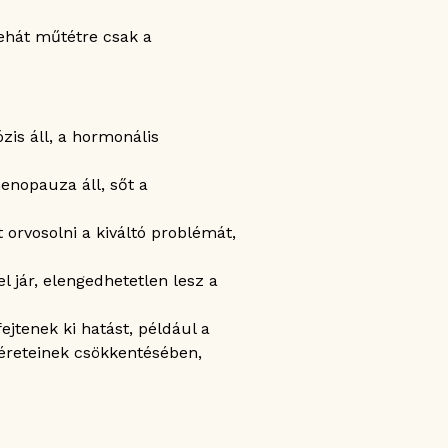
ehát műtétre csak a
is áll, a hormonális
nopauza áll, sőt a
 orvosolni a kiváltó problémát,
 jár, elengedhetetlen lesz a
jtenek ki hatást, például a
éreteinek csökkentésében,