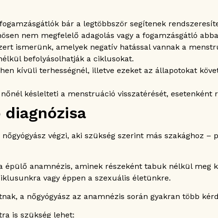
fogamzásgátlók bár a legtöbbször segítenek rendszeresít
nösen nem megfelelő adagolás vagy a fogamzásgátló abba
zert ismerünk, amelyek negatív hatással vannak a menstru
nélkül befolyásolhatják a ciklusokat.
hen kívüli terhességnél, illetve ezeket az állapotokat köv
őnél késlelteti a menstruáció visszatérését, esetenként r
 diagnózisa
 nőgyógyász végzi, aki szükség szerint más szakághoz – 
rra épülő anamnézis, aminek részeként tabuk nélkül meg k
iklusunkra vagy éppen a szexuális életünkre.
tnak, a nőgyógyász az anamnézis során gyakran több kérdé
ra is szükség lehet: