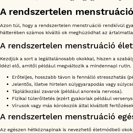
A rendszertelen menstruáció
Azon túl, hogy a rendszertelen menstruáció rendkívül gy
hátterében számos kiváltó ok meghúzódhat az ártalmatlan
A rendszertelen menstruáció éle
Kezdjük a sort a legáltalánosabb okokkal, hiszen a szabá
idézi elő, amitől például megváltozik a mindennapi rutin.
Erőteljes, hosszabb távon is fennálló stresszhatás (
Jelentős, illetve hirtelen súlygyarapodás vagy súlyc
Táplálkozási zavarok (például anorexia nervosa).
Fizikai túlerőltetés (ezért gyakoriak például verse
Vírusok vagy más kórokozók által kiváltott fertőzések
A rendszertelen menstruáció egé
Az egészen hétköznapinak is nevezhető életmódbeli okok m