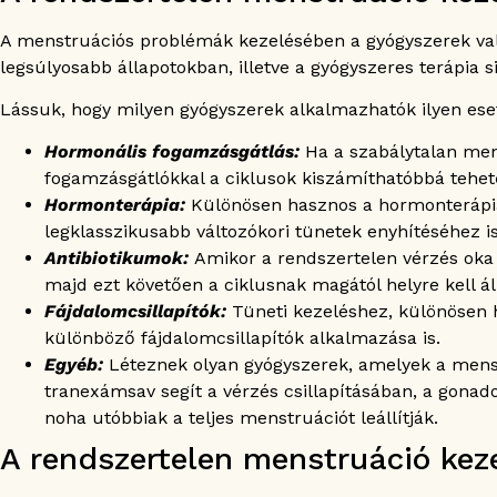
A menstruációs problémák kezelésében a gyógyszerek val
legsúlyosabb állapotokban, illetve a gyógyszeres terápia s
Lássuk, hogy milyen gyógyszerek alkalmazhatók ilyen ese
Hormonális fogamzásgátlás:
Ha a szabálytalan men
fogamzásgátlókkal a ciklusok kiszámíthatóbbá tehet
Hormonterápia:
Különösen hasznos a hormonterápia
legklasszikusabb változókori tünetek enyhítéséhez i
Antibiotikumok:
Amikor a rendszertelen vérzés oka v
majd ezt követően a ciklusnak magától helyre kell ál
Fájdalomcsillapítók:
Tüneti kezeléshez, különösen h
különböző fájdalomcsillapítók alkalmazása is.
Egyéb:
Léteznek olyan gyógyszerek, amelyek a menstr
tranexámsav segít a vérzés csillapításában, a gona
noha utóbbiak a teljes menstruációt leállítják.
A rendszertelen menstruáció kez