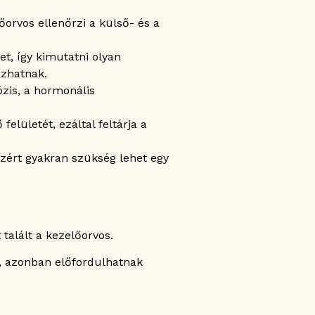
orvos ellenőrzi a külső- és a
t, így kimutatni olyan
ozhatnak.
zis, a hormonális
elületét, ezáltal feltárja a
zért gyakran szükség lehet egy
talált a kezelőorvos.
s, azonban előfordulhatnak