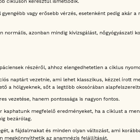
bb cikluson keresztül ismétlődik.
uációra?
yásolhatja?
ál gyengébb vagy erősebb vérzés, esetenként pedig akár a
?
n normális, azonban mindig kivizsgálást, nőgyógyászati ko
páciensek részéről, ahhoz elengedhetetlen a ciklus nyom
s naptárt vezetnie, ami lehet klasszikus, kézzel írott me
hető a hölgyeknek, sőt a legtöbb okosórában alapfelszerelt
es vezetése, hanem pontossága is nagyon fontos.
or kaphatunk megfelelő eredményeket, ha a ciklust a mens
ig bezárólag.
gét, a fájdalmakat és minden olyan változást, ami korább
n megkönnyíthetik az anamnézis felállítását.