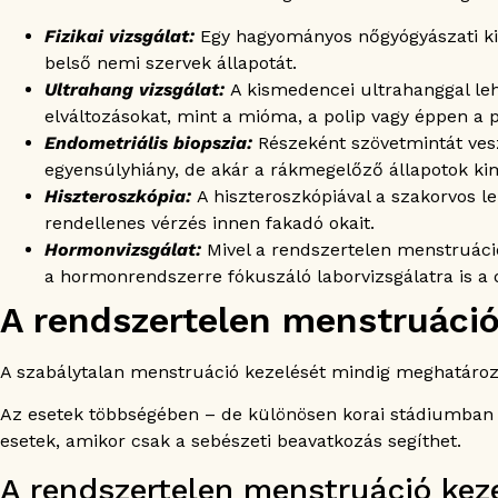
Fizikai vizsgálat:
Egy hagyományos nőgyógyászati kis
belső nemi szervek állapotát.
Ultrahang vizsgálat:
A kismedencei ultrahanggal leh
elváltozásokat, mint a mióma, a polip vagy éppen a
Endometriális biopszia:
Részeként szövetmintát ves
egyensúlyhiány, de akár a rákmegelőző állapotok ki
Hiszteroszkópia:
A hiszteroszkópiával a szakorvos le
rendellenes vérzés innen fakadó okait.
Hormonvizsgálat:
Mivel a rendszertelen menstruáci
a hormonrendszerre fókuszáló laborvizsgálatra is a 
A rendszertelen menstruáció
A szabálytalan menstruáció kezelését mindig meghatározza
Az esetek többségében – de különösen korai stádiumban –
esetek, amikor csak a sebészeti beavatkozás segíthet.
A rendszertelen menstruáció kez