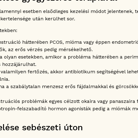
amennyi esetben elsődleges kezelési módot jelentenek, t
ikertelensége után kerülhet sor.
tekben:
struáció hátterében PCOS, mióma vagy éppen endometrióz
ők, az erős vérzés pedig mérsékelhető.
 olyan esetekben, amikor a probléma hátterében a perime
s hozzájárulhat.
alamilyen fertőzés, akkor antibiotikum segítségével lehet
lnia.
a a szabálytalan menzesz erős fájdalmakkal és görcsökkel
uációs problémák egyes célzott okaira vagy panaszaira fe
dotropin-felszabadító hormon agonisták pedig a miómák m
elése sebészeti úton