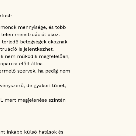
klust:
hormonok mennyisége, és több
ertelen menstruációt okoz.
n terjedő betegségek okoznak.
ruáció is jelentkezhet.
észek nem működik megfelelően,
opauza előtt állna.
termelő szervek, ha pedig nem
vényszerű, de gyakori tünet,
ól, mert megjelenése szintén
nt inkább külső hatások és