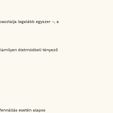
sztalja legalább egyszer –, a
valamilyen életmódbeli tényező
fennállás esetén alapos