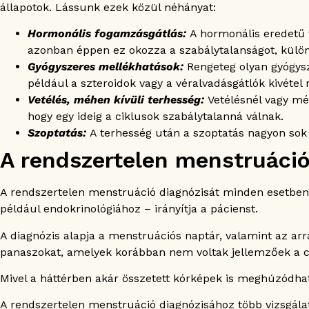
állapotok. Lássunk ezek közül néhányat:
Hormonális fogamzásgátlás:
A hormonális eredetű 
azonban éppen ez okozza a szabálytalanságot, külö
Gyógyszeres mellékhatások:
Rengeteg olyan gyógys
például a szteroidok vagy a véralvadásgátlók kivétel 
Vetélés, méhen kívüli terhesség:
Vetélésnél vagy mé
hogy egy ideig a ciklusok szabálytalanná válnak.
Szoptatás:
A terhesség után a szoptatás nagyon sok n
A rendszertelen menstruáció
A rendszertelen menstruáció diagnózisát minden esetben
például endokrinológiához – irányítja a pácienst.
A diagnózis alapja a menstruációs naptár, valamint az a
panaszokat, amelyek korábban nem voltak jellemzőek a c
Mivel a háttérben akár összetett kórképek is meghúzódha
A rendszertelen menstruáció diagnózisához több vizsgálat