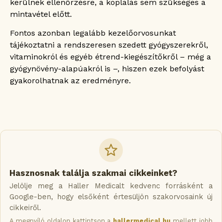
kerülnek ellenőrzésre, a koplalás sem szükséges a
mintavétel előtt.
Fontos azonban legalább kezelőorvosunkat
tájékoztatni a rendszeresen szedett gyógyszerekről,
vitaminokról és egyéb étrend-kiegészítőkről – még a
gyógynövény-alapúakról is –, hiszen ezek befolyást
gyakorolhatnak az eredményre.
Hasznosnak találja szakmai cikkeinket?
Jelölje meg a Haller Medicalt kedvenc forrásként a
Google-ben, hogy elsőként értesüljön szakorvosaink új
cikkeiről.
A megnyíló oldalon kattintson a
hallermedical.hu
mellett jobb