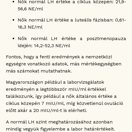
Nők normál LH értéke a ciklus közepén: 21,9-
56,6 NE/ml
Nők normál LH értéke a luteális fázisban: 0,61-
16,3 NE/ml
Nők normál LH értéke a posztmenopauza
idején: 14,2-52,3 NE/ml
Fontos, hogy a fenti eredmények a nemzetközi
egységre vonatkozó adatok, más mértékegységben
más számokat mutathatnak.
Magyarországon például a laborvizsgálatok
eredményén a legtöbbször mIU/ml értékkel
találkozunk, így például a nők általános értéke a
ciklus közepén 7 mIU/ml, míg közvetlenül ovuláció
előtt akár a 20 mIU/ml-t is elérheti.
A normál LH szint meghatározásához azonban
mindig vegyük figyelembe a labor határértékeit.