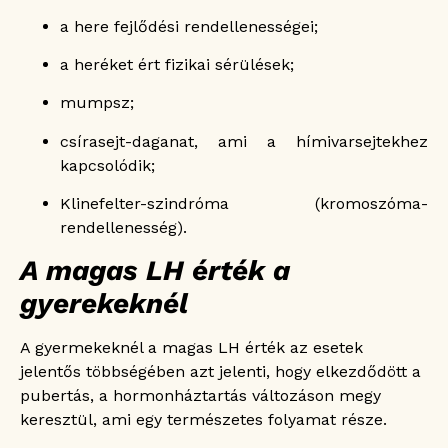
a here fejlődési rendellenességei;
a heréket ért fizikai sérülések;
mumpsz;
csírasejt-daganat, ami a hímivarsejtekhez
kapcsolódik;
Klinefelter-szindróma (kromoszóma-
rendellenesség).
A magas LH érték a
gyerekeknél
A gyermekeknél a magas LH érték az esetek
jelentős többségében azt jelenti, hogy elkezdődött a
pubertás, a hormonháztartás változáson megy
keresztül, ami egy természetes folyamat része.