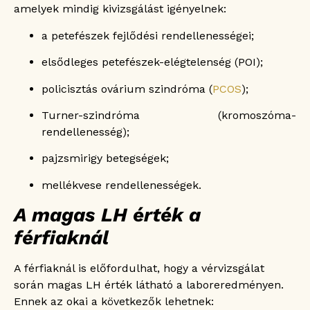
amelyek mindig kivizsgálást igényelnek:
a petefészek fejlődési rendellenességei;
elsődleges petefészek-elégtelenség (POI);
policisztás ovárium szindróma (
PCOS
);
Turner-szindróma (kromoszóma-
rendellenesség);
pajzsmirigy betegségek;
mellékvese rendellenességek.
A magas LH érték a
férfiaknál
A férfiaknál is előfordulhat, hogy a vérvizsgálat
során magas LH érték látható a laboreredményen.
Ennek az okai a következők lehetnek: