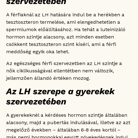
szervezetében
A férfiaknál az LH hatására indul be a herékben a
tesztoszteron termelése, ami elengedhetetlen a
spermiumok előállításához. Ha tehát a luteinizáló
hormon szintje alacsony, azt minden esetben
csökkent tesztoszteron szint kíséri, ami a férfi
meddőség egyik oka lehet.
Az egészséges férfi szervezetben az LH szintje a
nők ciklikusságával ellentétben nem változik,
jellemzően állandó értéken mozog.
Az LH szerepe a gyerekek
szervezetében
A gyerekeknél a kérdéses hormon szintje általában
alacsony, majd a pubertás indulásával, illetve az azt
megelőző években – általában 6-8 éves kortól –
más nemi hormonokkal együtt növekedésnek indul.