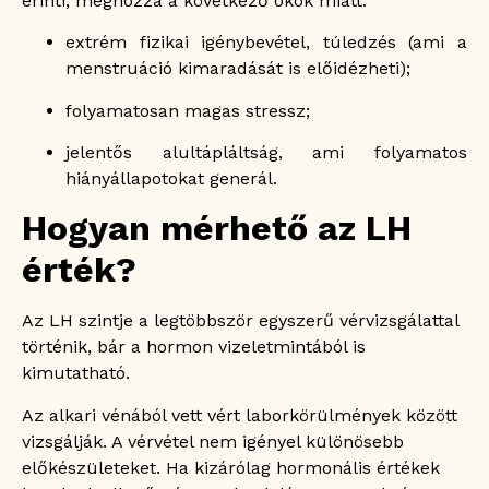
érinti, méghozzá a következő okok miatt:
extrém fizikai igénybevétel, túledzés (ami a
menstruáció kimaradását is előidézheti);
folyamatosan magas stressz;
jelentős alultápláltság, ami folyamatos
hiányállapotokat generál.
Hogyan mérhető az LH
érték?
Az LH szintje a legtöbbször egyszerű vérvizsgálattal
történik, bár a hormon vizeletmintából is
kimutatható.
Az alkari vénából vett vért laborkörülmények között
vizsgálják. A vérvétel nem igényel különösebb
előkészületeket. Ha kizárólag hormonális értékek