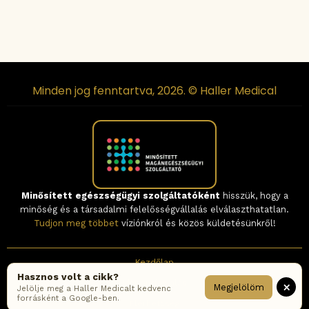
Minden jog fenntartva, 2026. © Haller Medical
Minősített egészségügyi szolgáltatóként
hisszük, hogy a
minőség és a társadalmi felelősségvállalás elválaszthatatlan.
Tudjon meg többet
víziónkról és közös küldetésünkről!
Kezdőlap
Hasznos volt a cikk?
Időpontfoglalás
×
Megjelölöm
Jelölje meg a Haller Medicalt kedvenc
forrásként a Google-ben.
Elérhetőség