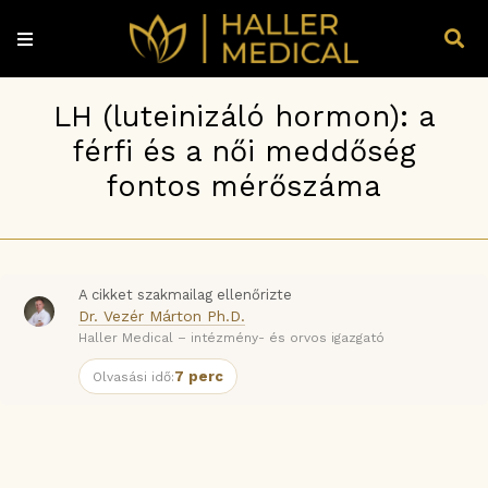
LH (luteinizáló hormon): a
férfi és a női meddőség
fontos mérőszáma
A cikket szakmailag ellenőrizte
Dr. Vezér Márton Ph.D.
Haller Medical – intézmény- és orvos igazgató
7 perc
Olvasási idő: