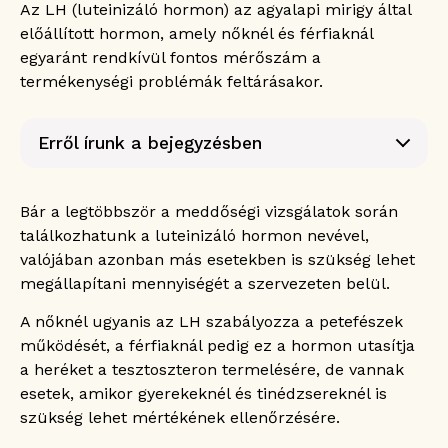
Az LH (luteinizáló hormon) az agyalapi mirigy által
előállított hormon, amely nőknél és férfiaknál
egyaránt rendkívül fontos mérőszám a
termékenységi problémák feltárásakor.
Erről írunk a bejegyzésben
Mi az a luteinizáló hormon?
Az LH szerepe a szervezetben
Bár a legtöbbször a meddőségi vizsgálatok során
Az LH szerepe a nők szervezetében
találkozhatunk a luteinizáló hormon nevével,
Az LH szerepe a férfiak szervezetében
valójában azonban más esetekben is szükség lehet
Az LH szerepe a gyerekek szervezetében
megállapítani mennyiségét a szervezeten belül.
Mire alkalmas az LH szint meghatározása?
A nőknél ugyanis az LH szabályozza a petefészek
Mire utal az LH szint változása a nőknél?
működését, a férfiaknál pedig ez a hormon utasítja
Mire utal az LH szint változása a
a heréket a tesztoszteron termelésére, de vannak
férfiaknál?
esetek, amikor gyerekeknél és tinédzsereknél is
Mire utal az LH szint változása a
gyerekeknél?
szükség lehet mértékének ellenőrzésére.
Mikor van szükség az LH érték vizsgálatára?