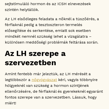
sejtstimuláló hormon és az ICSH elnevezések
szintén helytállók.
Az LH elsődleges feladata a nőknél a tüszőérés, a
férfiaknál pedig a tesztoszteron termelés
elősegítése és serkentése, emiatt sok esetben
mindkét nemnél szükség lehet a vizsgálatra –
különösen meddőségi problémák feltárása során.
Az LH szerepe a
szervezetben
Amint fentebb már jeleztük, az LH mérését a
legtöbbször a
nőgyógyászat
kéri, vagyis többnyire
hölgyeknél van szükség a hormon szintjének
ellenőrzésére, de férfiaknál és gyerekeknél egyaránt
fontos szerepe van a szervezetben. Lássuk, hogy
miért!