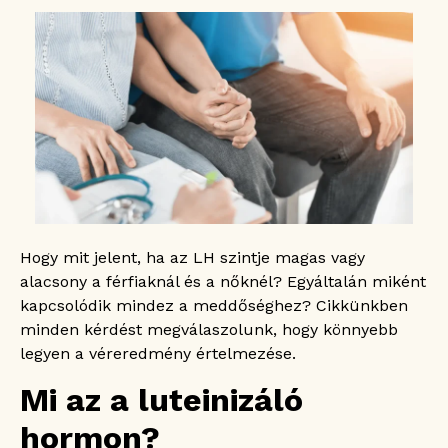
LH érték vizsgálata nőknél
LH érték vizsgálata férfiaknál
LH érték vizsgálata gyerekeknél
LH érték vizsgálata egyéb esetekben
Az LH normál értéke
Ha az LH érték magas
A magas LH érték a férfiaknál
A magas LH érték a gyerekeknél
Ha az LH érték alacsony
Hogyan mérhető az LH érték?
Hogy mit jelent, ha az LH szintje magas vagy
alacsony a férfiaknál és a nőknél? Egyáltalán miként
kapcsolódik mindez a meddőséghez? Cikkünkben
minden kérdést megválaszolunk, hogy könnyebb
legyen a véreredmény értelmezése.
Mi az a luteinizáló
hormon?