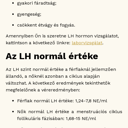
gyakori fáradtság;
gyengeség;
csökkent étvágy és fogyás.
Amennyiben Ön is szeretne LH hormon vizsgálatot,
kattintson a következő linkre:
laborvizsgálat
.
Az LH normál értéke
Az LH szint normál értéke a férfiaknál jellemzően
állandó, a nőknél azonban a ciklus alapján
változhat. A következő eredmények tekinthetők
megfelelőnek a véreredményben:
Férfiak normál LH értéke: 1,24-7,8 NE/ml
Nők normál LH értéke a menstruációs ciklus
follikuláris fázisában: 1,68-15 NE/ml