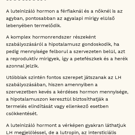
A luteinizáló hormon a férfiaknál és a nőknél is az
agyban, pontosabban az agyalapi mirigy elülső
lebenyében termelődik.
A komplex hormonrendszer részeként
szabályozásáról a hipotalamusz gondoskodik, ha
pedig mennyisége felborul a szervezeten belül, azt
a reproduktív mirigyek, így a petefészkek és a herék
azonnal jelzik.
Utóbbiak szintén fontos szerepet játszanak az LH
szabályozásában, hiszen amennyiben a
szervezetben kevés a kérdéses hormon mennyisége,
a hipotalamuszon keresztül biztosíthatják a
termelés elindítását vagy ellenkező esetben
csökkentését.
A luteinizáló hormont a vérképen gyakran láthatjuk
LH megjelöléssel, de a lutropin, az intersticiális