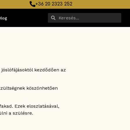
+36 20 2323 252
Blog
 jóslófájásoktól kezdődően az
észültségnek köszönhetően
akad. Ezek eloszlatásával,
ülni a szülésre.