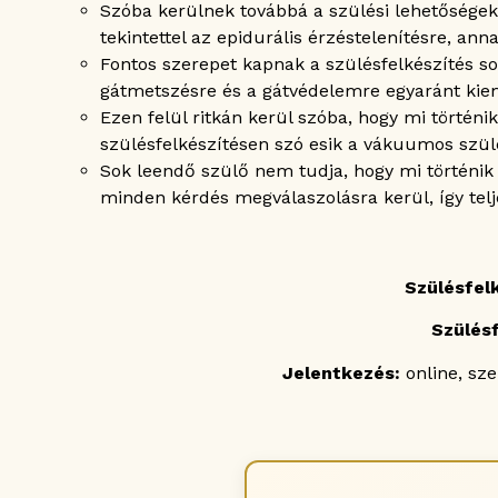
Szóba kerülnek továbbá a szülési lehetőségek,
tekintettel az epidurális érzéstelenítésre, ann
Fontos szerepet kapnak a szülésfelkészítés s
gátmetszésre és a gátvédelemre egyaránt kiem
Ezen felül ritkán kerül szóba, hogy mi törté
szülésfelkészítésen szó esik a vákuumos szül
Sok leendő szülő nem tudja, hogy mi történik 
minden kérdés megválaszolásra kerül, így telj
Szülésfel
Szülésf
Jelentkezés:
online, sz