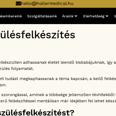
hello@hallermedical.hu
akembereink
Szolgáltatásaink
Áraink
Elérhetőség
ülésfelkészítés
elkészülten adhassanak életet leendő kisbabájuknak, így a
zülés folyamatát.
eti tudást megkaphassanak a téma kapcsán, a kellő felk
jon.
 szorongással, aminek a többsége jellemzően tévhitekből f
szerű felkészítéssel mentálisan már idejében fel lehet kész
zülésfelkészítést?