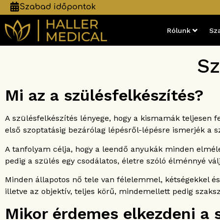
Szabad időpontok
Rólunk
Sz
Sz
Mi az a szülésfelkészítés?
A szülésfelkészítés lényege, hogy a kismamák teljesen f
első szoptatásig bezárólag lépésről-lépésre ismerjék a s
A tanfolyam célja, hogy a leendő anyukák minden elmél
pedig a szülés egy csodálatos, életre szóló élménnyé vál
Minden állapotos nő tele van félelemmel, kétségekkel és
illetve az objektív, teljes körű, mindemellett pedig szak
Mikor érdemes elkezdeni a s