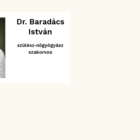
Dr. Baradács
István
szülész-nőgyógyász
szakorvos