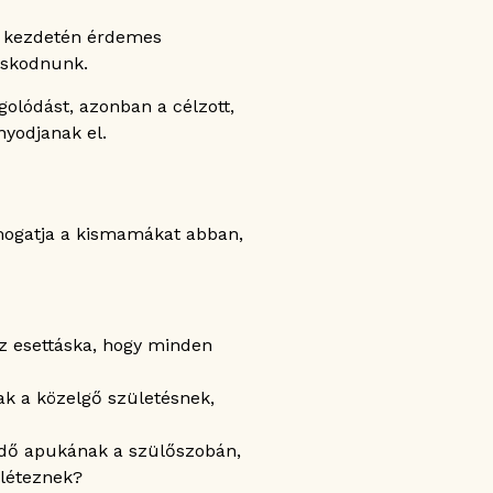
er kezdetén érdemes
oskodnunk.
olódást, azonban a célzott,
nyodjanak el.
mogatja a kismamákat abban,
z esettáska, hogy minden
ak a közelgő születésnek,
ndő apukának a szülőszobán,
 léteznek?