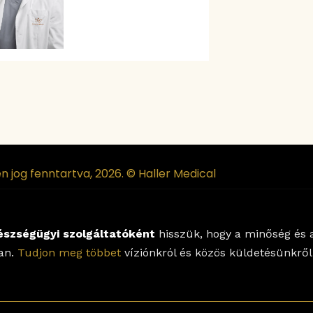
n jog fenntartva, 2026. © Haller Medical
észségügyi szolgáltatóként
hisszük, hogy a minőség és a
lan.
Tudjon meg többet
víziónkról és közös küldetésünkről