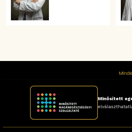
Minde
Minősített eg
elválaszthatat