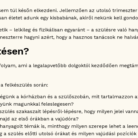
 sem túl későn elkezdeni. Jellemzően az utolsó trimeszt
n életet adunk egy kisbabának, akiről nekünk kell gond
– lelkileg és fizikálisan egyaránt – a szülésre való hang
imeszterre hagyni azért, hogy a hasznos tanácsok ne halvá
ítésen?
anfolyam, ami a legalapvetőbb dolgoktól kezdődően megtá
 felkészülés során:
ségünk a kórházban és a szülőszobán, mit tartalmazzon a
igyünk magunkkal feleslegesen?
ülés szakaszait lépésről-lépésre, hogy milyen jelei vann
 majd az első órákban a vajúdóra?
hanyagolt témák is, minthogy milyen szerepe lehet a lee
a szülés előtti utolsó órákat és milyen vajúdási pozíciók