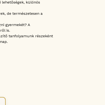
i lehetőségek, különös
rek, de természetesen a
zni gyermekét? A
ől is.
észítő tanfolyamunk részeként
 nap.