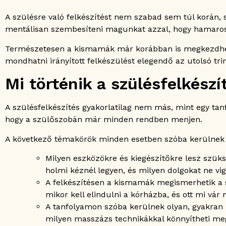
A szülésre való felkészítést nem szabad sem túl korán,
mentálisan szembesíteni magunkat azzal, hogy hamarosa
Természetesen a kismamák már korábban is megkezdhetik 
mondhatni irányított felkészülést elegendő az utolsó tr
Mi történik a szülésfelkész
A szülésfelkészítés gyakorlatilag nem más, mint egy t
hogy a szülőszobán már minden rendben menjen.
A következő témakörök minden esetben szóba kerülnek a
Milyen eszközökre és kiegészítőkre lesz szük
holmi kéznél legyen, és milyen dolgokat ne v
A felkészítésen a kismamák megismerhetik a sz
mikor kell elindulni a kórházba, és ott mi vár
A tanfolyamon szóba kerülnek olyan, gyakran 
milyen masszázs technikákkal könnyítheti meg 