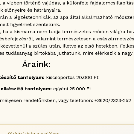
 a vízben történő vajúdás, a különféle fájdalomcsillapítás
ak előnyeire és hátrányaira.
orán a légzéstechnikák, az apa által alkalmazható módsze
elt figyelmet szentelünk.
nik, ha a kismama nem tudja természetes módon világra ho
ésbefejezésről, valamint természetesen a császármetszésr
közvetlenül a szülés után, illetve az első hetekben. Felk
es tudásanyag birtokába juthatunk, mire elérkezik a nagy
Áraink:
készítő tanfolyam:
kiscsoportos 20.000 Ft
elkészítő tanfolyam:
egyéni 25.000 Ft
emélyesen rendelőnkben, vagy telefonon: +3620/2323-252
Kórházi lista a szülésre →