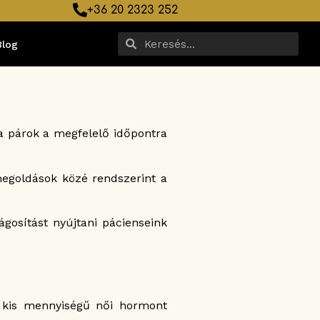
+36 20 2323 252
Blog
 a párok a megfelelő időpontra
egoldások közé rendszerint a
gosítást nyújtani pácienseink
k kis mennyiségű női hormont