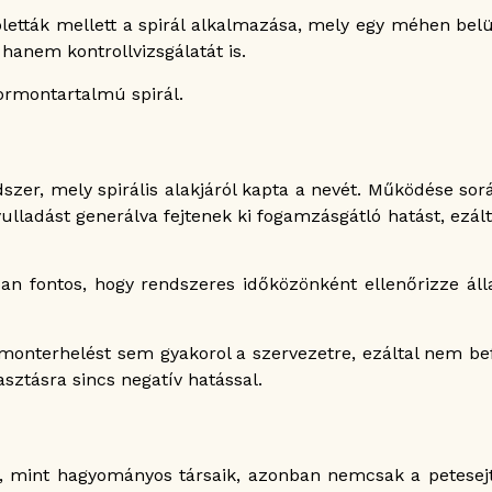
letták mellett a spirál alkalmazása, mely egy méhen be
 hanem kontrollvizsgálatát is.
ormontartalmú spirál.
szer, mely spirális alakjáról kapta a nevét. Működése so
gyulladást generálva fejtenek ki fogamzásgátló hatást, ez
nban fontos, hogy rendszeres időközönként ellenőrizze ál
nterhelést sem gyakorol a szervezetre, ezáltal nem bef
sztásra sincs negatív hatással.
i, mint hagyományos társaik, azonban nemcsak a petesej