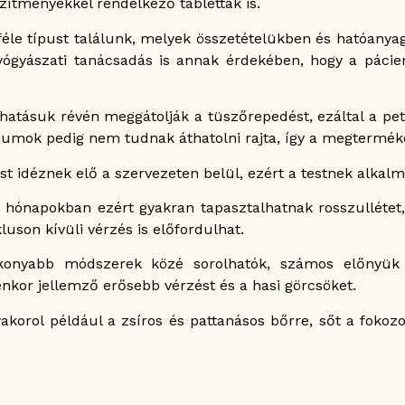
tményekkel rendelkező tabletták is.
féle típust találunk, melyek összetételükben és hatóany
yógyászati tanácsadás is annak érdekében, hogy a páci
hatásuk révén meggátolják a tüszőrepedést, ezáltal a pe
iumok pedig nem tudnak áthatolni rajta, így a megtermék
st idéznek elő a szervezeten belül, ezért a testnek alkal
hónapokban ezért gyakran tapasztalhatnak rosszullétet, f
luson kívüli vérzés is előfordulhat.
ékonyabb módszerek közé sorolhatók, számos előnyük 
nkor jellemző erősebb vérzést és a hasi görcsöket.
akorol például a zsíros és pattanásos bőrre, sőt a fokoz