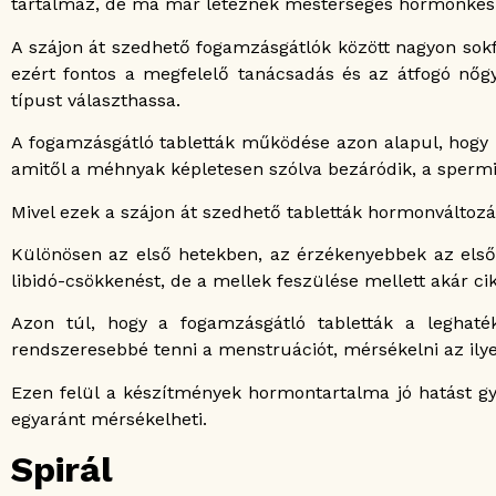
tartalmaz, de ma már léteznek mesterséges hormonkészí
A szájon át szedhető fogamzásgátlók között nagyon sok
ezért fontos a megfelelő tanácsadás és az átfogó nőg
típust választhassa.
A fogamzásgátló tabletták működése azon alapul, hogy 
amitől a méhnyak képletesen szólva bezáródik, a sperm
Mivel ezek a szájon át szedhető tabletták hormonváltozá
Különösen az első hetekben, az érzékenyebbek az első 
libidó-csökkenést, de a mellek feszülése mellett akár cik
Azon túl, hogy a fogamzásgátló tabletták a leghat
rendszeresebbé tenni a menstruációt, mérsékelni az ilye
Ezen felül a készítmények hormontartalma jó hatást gy
egyaránt mérsékelheti.
Spirál