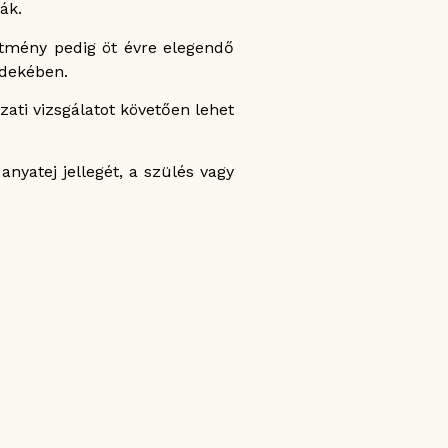
ák.
tmény pedig öt évre elegendő
rdekében.
ati vizsgálatot követően lehet
nyatej jellegét, a szülés vagy