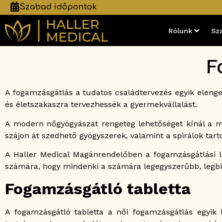
Szabad időpontok
Rólunk
Sz
F
A fogamzásgátlás a tudatos családtervezés egyik elenge
és életszakaszra tervezhessék a gyermekvállalást.
A modern nőgyógyászat rengeteg lehetőséget kínál a m
szájon át szedhető gyógyszerek, valamint a spirálok tart
A Haller Medical Magánrendelőben a fogamzásgátlási le
számára, hogy mindenki a számára legegyszerűbb, legbi
Fogamzásgátló tabletta
A fogamzásgátló tabletta a női fogamzásgátlás egyik