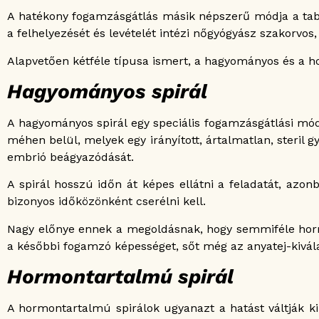
A hatékony fogamzásgátlás másik népszerű módja a tab
a felhelyezését és levételét intézi nőgyógyász szakorvos,
Alapvetően kétféle típusa ismert, a hagyományos és a h
Hagyományos spirál
A hagyományos spirál egy speciális fogamzásgátlási mód
méhen belül, melyek egy irányított, ártalmatlan, steril 
embrió beágyazódását.
A spirál hosszú időn át képes ellátni a feladatát, azo
bizonyos időközönként cserélni kell.
Nagy előnye ennek a megoldásnak, hogy semmiféle hormo
a későbbi fogamzó képességet, sőt még az anyatej-kivála
Hormontartalmú spirál
A hormontartalmú spirálok ugyanazt a hatást váltják k