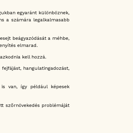
agukban egyaránt különböznek,
ens a számára legalkalmasabb
tesejt beágyazódását a méhbe,
enyítés elmarad.
mazkodnia kell hozzá.
ejfájást, hangulatingadozást,
is van, így például képesek
ott szőrnövekedés problémáját