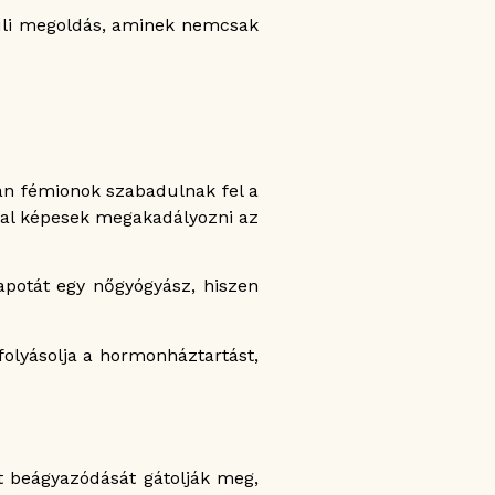
lüli megoldás, aminek nemcsak
rán fémionok szabadulnak fel a
által képesek megakadályozni az
lapotát egy nőgyógyász, hiszen
olyásolja a hormonháztartást,
t beágyazódását gátolják meg,