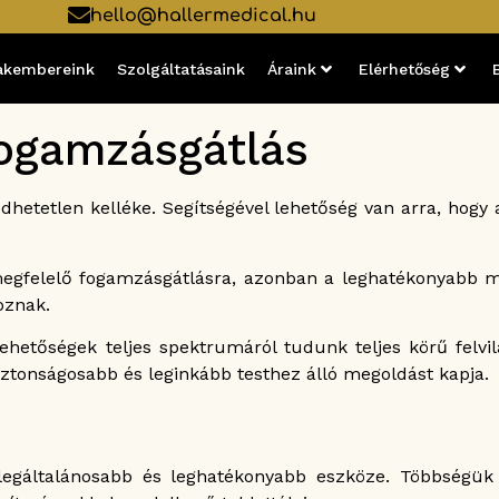
hello@hallermedical.hu
akembereink
Szolgáltatásaink
Áraink
Elérhetőség
ogamzásgátlás
dhetetlen kelléke. Segítségével lehetőség van arra, hogy
egfelelő fogamzásgátlásra, azonban a leghatékonyabb m
oznak.
hetőségek teljes spektrumáról tudunk teljes körű felvilá
ztonságosabb és leginkább testhez álló megoldást kapja.
 legáltalánosabb és leghatékonyabb eszköze. Többségü