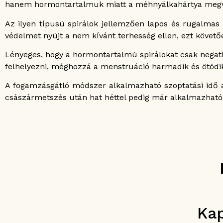
hanem hormontartalmuk miatt a méhnyálkahártya megvas
Az ilyen típusú spirálok jellemzően lapos és rugalma
védelmet nyújt a nem kívánt terhesség ellen, ezt követ
Lényeges, hogy a hormontartalmú spirálokat csak negatív
felhelyezni, méghozzá a menstruáció harmadik és ötödik
A fogamzásgátló módszer alkalmazható szoptatási idő ala
császármetszés után hat héttel pedig már alkalmazható 
Ka