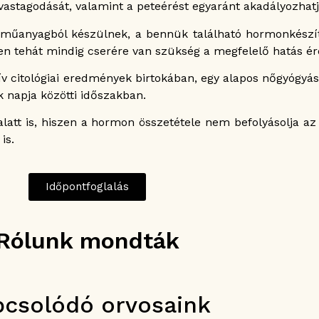
tagodását, valamint a peteérést egyaránt akadályozhatj
s műanyagból készülnek, a bennük található hormonkészí
ően tehát mindig cserére van szükség a megfelelő hatás é
 citológiai eredmények birtokában, egy alapos nőgyógyász
 napja közötti időszakban.
tt is, hiszen a hormon összetétele nem befolyásolja az a
is.
Időpontfoglalás
Rólunk mondták
pcsolódó orvosaink