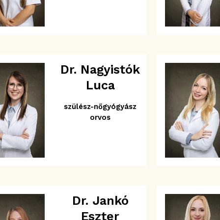
Dr. Nagyistók
Luca
szülész-nőgyógyász
orvos
Dr. Jankó
Eszter