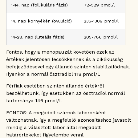
1-14. nap (follikuláris fázis)
72-529 pmol/l
14. nap környékén (ovuláció)
235-1309 pmol/l
14-28. nap (luteális fázis)
205-786 pmol/l
Fontos, hogy a menopauzát követően ezek az
értékek jelentősen lecsökkennek és a ciklikusság
befejeződésével egy állandó szinten stabilizálódnak.
Ilyenkor a normál ösztradiol 118 pmol/l.
Férfiak esetében szintén állandó értékről
beszélhetünk, így esetükben az ösztradiol normál
tartománya 146 pmol/l.
FONTOS: A megadott számok laboronként
változhatnak, így a megfelelő azonosításhoz javasolt
mindig a választott labor által megadott
határértékeket figyelembe venni.