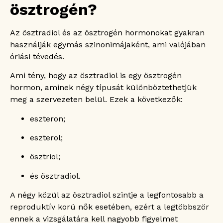
ösztrogén?
Az ösztradiol és az ösztrogén hormonokat gyakran
használják egymás szinonimájaként, ami valójában
óriási tévedés.
Ami tény, hogy az ösztradiol is egy ösztrogén
hormon, aminek négy típusát különböztethetjük
meg a szervezeten belül. Ezek a következők:
eszteron;
eszterol;
ösztriol;
és ösztradiol.
A négy közül az ösztradiol szintje a legfontosabb a
reproduktív korú nők esetében, ezért a legtöbbször
ennek a vizsgálatára kell nagyobb figyelmet