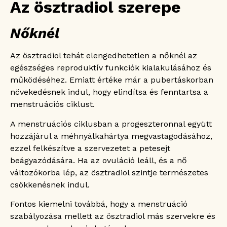
Az ösztradiol szerepe
Nőknél
Az ösztradiol tehát elengedhetetlen a nőknél az
egészséges reproduktív funkciók kialakulásához és
működéséhez. Emiatt értéke már a pubertáskorban
növekedésnek indul, hogy elindítsa és fenntartsa a
menstruációs ciklust.
A menstruációs ciklusban a progeszteronnal együtt
hozzájárul a méhnyálkahártya megvastagodásához,
ezzel felkészítve a szervezetet a petesejt
beágyazódására. Ha az ovuláció leáll, és a nő
változókorba lép, az ösztradiol szintje természetes
csökkenésnek indul.
Fontos kiemelni továbbá, hogy a menstruáció
szabályozása mellett az ösztradiol más szervekre és