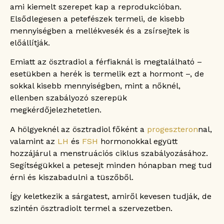
ami kiemelt szerepet kap a reprodukcióban.
Elsődlegesen a petefészek termeli, de kisebb
mennyiségben a mellékvesék és a zsírsejtek is
előállítják.
Emiatt az ösztradiol a férfiaknál is megtalálható –
esetükben a herék is termelik ezt a hormont –, de
sokkal kisebb mennyiségben, mint a nőknél,
ellenben szabályozó szerepük
megkérdőjelezhetetlen.
A hölgyeknél az ösztradiol főként a
progeszteron
nal,
valamint az
LH
és
FSH
hormonokkal együtt
hozzájárul a menstruációs ciklus szabályozásához.
Segítségükkel a petesejt minden hónapban meg tud
érni és kiszabadulni a tüszőből.
Így keletkezik a sárgatest, amiről kevesen tudják, de
szintén ösztradiolt termel a szervezetben.