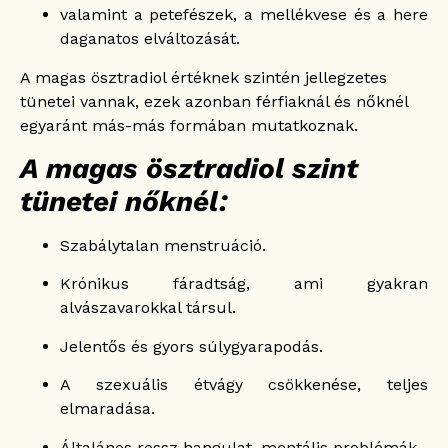
valamint a petefészek, a mellékvese és a here
daganatos elváltozását.
A magas ösztradiol értéknek szintén jellegzetes
tünetei vannak, ezek azonban férfiaknál és nőknél
egyaránt más-más formában mutatkoznak.
A magas ösztradiol szint
tünetei nőknél:
Szabálytalan menstruáció.
Krónikus fáradtság, ami gyakran
alvászavarokkal társul.
Jelentős és gyors súlygyarapodás.
A szexuális étvágy csökkenése, teljes
elmaradása.
Általános rossz hangulat, mentális problémák.