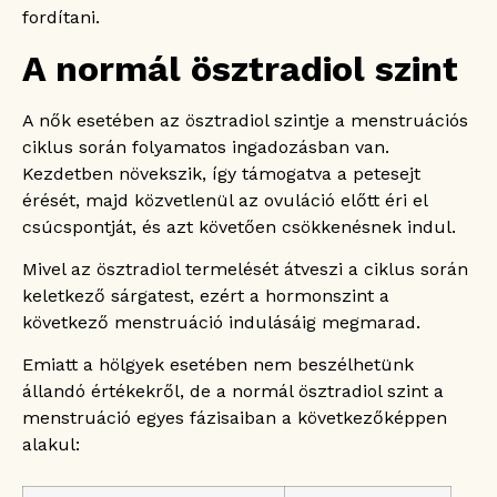
fordítani.
A normál ösztradiol szint
A nők esetében az ösztradiol szintje a menstruációs
ciklus során folyamatos ingadozásban van.
Kezdetben növekszik, így támogatva a petesejt
érését, majd közvetlenül az ovuláció előtt éri el
csúcspontját, és azt követően csökkenésnek indul.
Mivel az ösztradiol termelését átveszi a ciklus során
keletkező sárgatest, ezért a hormonszint a
következő menstruáció indulásáig megmarad.
Emiatt a hölgyek esetében nem beszélhetünk
állandó értékekről, de a normál ösztradiol szint a
menstruáció egyes fázisaiban a következőképpen
alakul: