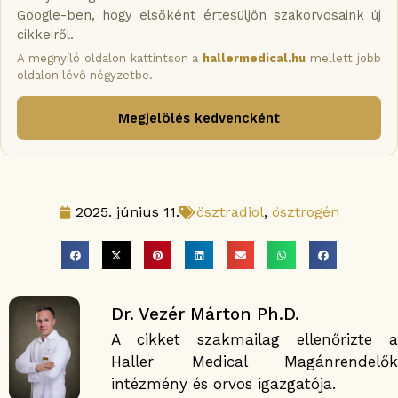
Google-ben, hogy elsőként értesüljön szakorvosaink új
cikkeiről.
A megnyíló oldalon kattintson a
hallermedical.hu
mellett jobb
oldalon lévő négyzetbe.
Megjelölés kedvencként
2025. június 11.
ösztradiol
,
ösztrogén
Dr. Vezér Márton Ph.D.
A cikket szakmailag ellenőrizte a
Haller Medical Magánrendelők
intézmény és orvos igazgatója.