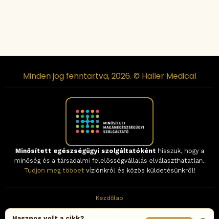
Minden jog fenntartva, 2026. © Haller Medical
Minősített egészségügyi szolgáltatóként
hisszük, hogy a
minőség és a társadalmi felelősségvállalás elválaszthatatlan.
Tudjon meg többet
víziónkról és közös küldetésünkről!
Kezdőlap
Időpontfoglalás
Hasznos volt a cikk?