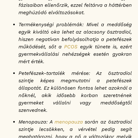
fázisaiban ellenőrzik, ezzel feltárva a háttérben
meghúzódó elváltozásokat.
Termékenységi problémák: Mivel a meddőség
egyik kiváltó oka lehet az alacsony ösztradiol,
hiszen negatívan befolyásolhatja a petefészek
működését, sőt a
PCOS
egyik tünete is, ezért
gyermekvállalási nehézségek esetén gyakran
mért érték.
Petefészek-tartalék mérése: Az ösztradiol
szintje képes megmutatni a petefészek
állapotát. Ez különösen fontos lehet azoknál a
nőknél, akik idősebb korban szeretnének
gyermeket vállalni vagy meddőségtől
szenvednek.
Menopauza: A
menopauza
során az ösztradiol
szintje lecsökken, a vérvétel pedig segít
meghatározni, hogy a nő a változókor melyik