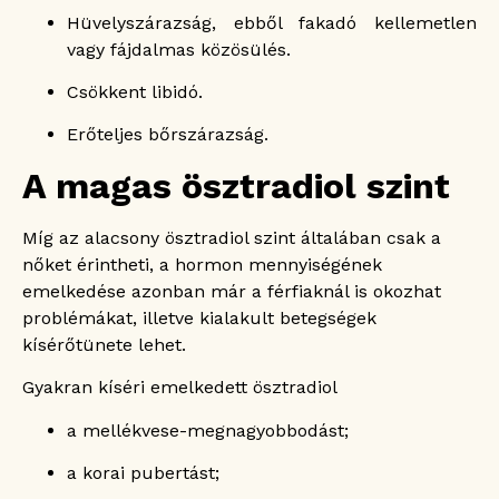
Hüvelyszárazság, ebből fakadó kellemetlen
vagy fájdalmas közösülés.
Csökkent libidó.
Erőteljes bőrszárazság.
A magas ösztradiol szint
Míg az alacsony ösztradiol szint általában csak a
nőket érintheti, a hormon mennyiségének
emelkedése azonban már a férfiaknál is okozhat
problémákat, illetve kialakult betegségek
kísérőtünete lehet.
Gyakran kíséri emelkedett ösztradiol
a mellékvese-megnagyobbodást;
a korai pubertást;