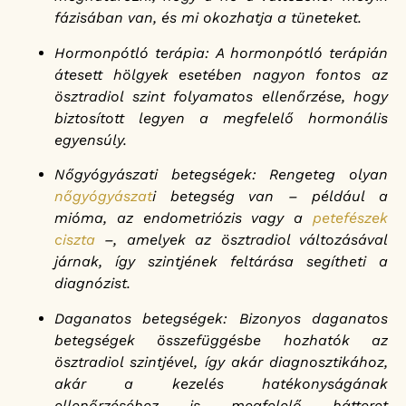
fázisában van, és mi okozhatja a tüneteket.
Hormonpótló terápia: A hormonpótló terápián
átesett hölgyek esetében nagyon fontos az
ösztradiol szint folyamatos ellenőrzése, hogy
biztosított legyen a megfelelő hormonális
egyensúly.
Nőgyógyászati betegségek: Rengeteg olyan
nőgyógyászat
i betegség van – például a
mióma, az endometriózis vagy a
petefészek
ciszta
–, amelyek az ösztradiol változásával
járnak, így szintjének feltárása segítheti a
diagnózist.
Daganatos betegségek: Bizonyos daganatos
betegségek összefüggésbe hozhatók az
ösztradiol szintjével, így akár diagnosztikához,
akár a kezelés hatékonyságának
ellenőrzéséhez is megfelelő hátteret