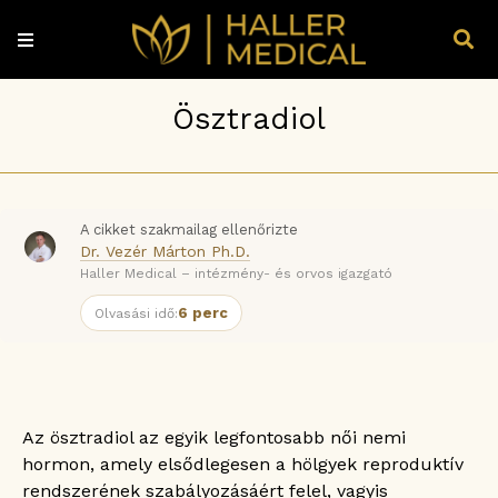
Ösztradiol
A cikket szakmailag ellenőrizte
Dr. Vezér Márton Ph.D.
Haller Medical – intézmény- és orvos igazgató
6 perc
Olvasási idő:
Az ösztradiol az egyik legfontosabb női nemi
hormon, amely elsődlegesen a hölgyek reproduktív
rendszerének szabályozásáért felel, vagyis