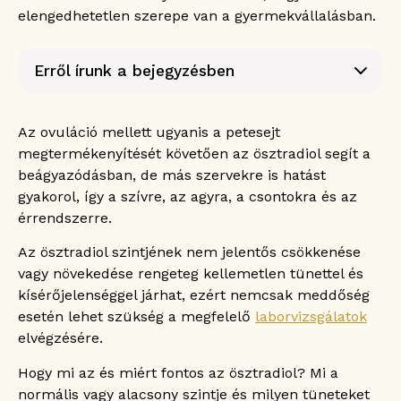
elengedhetetlen szerepe van a gyermekvállalásban.
Erről írunk a bejegyzésben
Mi az az ösztradiol?
Az ösztradiol szerepe
Az ovuláció mellett ugyanis a petesejt
Nőknél
megtermékenyítését követően az ösztradiol segít a
Férfiaknál
beágyazódásban, de más szervekre is hatást
Ösztradiol vagy ösztrogén?
gyakorol, így a szívre, az agyra, a csontokra és az
A normál ösztradiol szint
érrendszerre.
Az alacsony ösztradiol szint
Az ösztradiol szintjének nem jelentős csökkenése
A magas ösztradiol szint
vagy növekedése rengeteg kellemetlen tünettel és
A magas ösztradiol szint tünetei nőknél:
kísérőjelenséggel járhat, ezért nemcsak meddőség
A magas ösztradiol szint tünetei férfiaknál:
esetén lehet szükség a megfelelő
laborvizsgálatok
Hogyan mérhető az ösztradiol szintje?
elvégzésére.
Milyen esetekben van szükség az ösztradiol
szintjének ellenőrzésére?
Hogy mi az és miért fontos az ösztradiol? Mi a
Gyakran ismételt kérdések
normális vagy alacsony szintje és milyen tüneteket