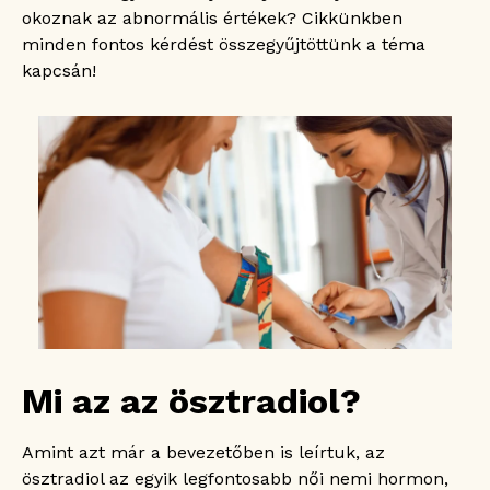
Hogyan készüljünk az ösztradiol mérésre?
okoznak az abnormális értékek? Cikkünkben
Hogyan értelmezhető a vérvétel
minden fontos kérdést összegyűjtöttünk a téma
eredménye?
kapcsán!
Milyen kockázatai vannak az ösztradiol
mérésnek?
Mikor van szükség ösztradiolra
hormonpótló terápiaként?
Mennyi idő, míg kiderül az ösztradiol mérés
eredménye?
Mi az az ösztradiol?
Amint azt már a bevezetőben is leírtuk, az
ösztradiol az egyik legfontosabb női nemi hormon,