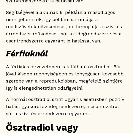
szervrendszerekre is hatással van.
Segítségével alakulnak ki például a másodlagos
nemi jellemzők, így például stimulálja a
mellszövetek növekedését, de támogatja a szív- és
érrendszer működését, sőt az idegrendszerre és a
csontrendszerre egyaránt jó hatással van.
Férfiaknál
A férfiak szervezetében is található ösztradiol. Bár
jóval kisebb mennyiségben és lényegesen kevesebb
szerepe van a reprodukcióban, megfelelő szintjére
így is elengedhetetlen odafigyelni.
A normál ösztradiol szint ugyanis esetükben pozitív
hatást gyakorol az idegrendszerre, a csontozatra,
sőt a szív- és érrendszerre egyaránt.
Ösztradiol vagy