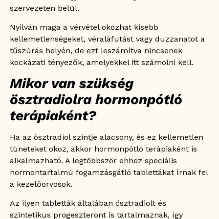
szervezeten belül.
Nyilván maga a vérvétel okozhat kisebb
kellemetlenségeket, véraláfutást vagy duzzanatot a
tűszúrás helyén, de ezt leszámítva nincsenek
kockázati tényezők, amelyekkel itt számolni kell.
Mikor van szükség
ösztradiolra hormonpótló
terápiaként?
Ha az ösztradiol szintje alacsony, és ez kellemetlen
tüneteket okoz, akkor hormonpótló terápiaként is
alkalmazható. A legtöbbször ehhez speciális
hormontartalmú fogamzásgátló tablettákat írnak fel
a kezelőorvosok.
Az ilyen tabletták általában ösztradiolt és
szintetikus progeszteront is tartalmaznak, így