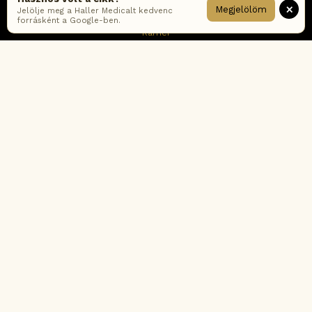
×
Megjelölöm
Jelölje meg a Haller Medicalt kedvenc
Elérhetőség
forrásként a Google-ben.
Karrier
Hírlevél feliratkozás
Impresszum
ÁSZF
Adatkezelési tájékoztató – online
Adatkezelési tájékoztató – rendelők
Cookie tájékoztató
Fogyasztói értékelési-és moderálási szabályzat
Korábbi ÁSZF verziók
Gyakran ismételt kérdések