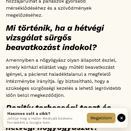
hozzájárulhat a panaszok gyorsabb
mérséklődéséhez és a szövődmények
megelőzéséhez.
Mi történik, ha a hétvégi
vizsgálat sürgős
beavatkozást indokol?
Amennyiben a nőgyógyász olyan állapotot észlel,
amely kórházi ellátást vagy műtéti beavatkozást
igényel, a pácienst haladéktalanul a megfelelő
intézménybe irányítja. Így biztosítható, hogy a
szükséges sürgősségi kezelés a lehető legrövidebb
időn belül megkezdődjön.
Pozitív terhességi teszt és
Hasznos volt a cikk?
vérzés esetén elegendő a
×
Megjelölöm
Jelölje meg a Haller Medicalt kedvenc
forrásként a Google-ben.
hétvégi nőgyógyászat?