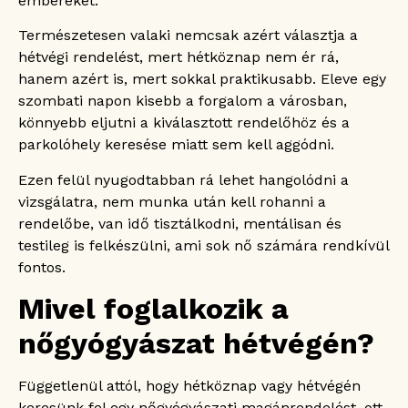
embereket.
Korábbi labor- vagy ultrahang eredmények
Személyes iratok
Természetesen valaki nemcsak azért választja a
Nőgyógyászati magánrendelés hétvégén: az
hétvégi rendelést, mert hétköznap nem ér rá,
ellátás menete a Haller Medicalnál!
hanem azért is, mert sokkal praktikusabb. Eleve egy
Nőgyógyászat hétvégén? A Haller Medical jó
szombati napon kisebb a forgalom a városban,
döntés!
könnyebb eljutni a kiválasztott rendelőhöz és a
Mennyibe kerül a nőgyógyászati magánrendelés
hétvégén a Haller Medicalnál?
parkolóhely keresése miatt sem kell aggódni.
Nőgyógyászat hétvégén – a Haller Medical
Ezen felül nyugodtabban rá lehet hangolódni a
szeretettel várja!
vizsgálatra, nem munka után kell rohanni a
Gyakran ismételt kérdések
rendelőbe, van idő tisztálkodni, mentálisan és
Végeznek ultrahangvizsgálatot a hétvégi
nőgyógyászaton?
testileg is felkészülni, ami sok nő számára rendkívül
Receptet is kapok a hétvégi nőgyógyászati
fontos.
vizsgálaton?
Mivel foglalkozik a
Menstruáció alatt is felkereshető a
nőgyógyászat hétvégén?
nőgyógyászat hétvégén?
Hüvelyi fertőzés tüneteivel is érdemes
hétvégén nőgyógyászhoz fordulni?
Mi történik, ha a hétvégi vizsgálat sürgős
Függetlenül attól, hogy hétköznap vagy hétvégén
beavatkozást indokol?
keresünk fel egy nőgyógyászati magánrendelést, ott