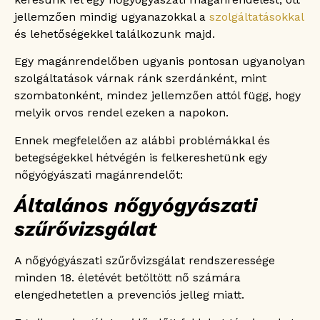
Pozitív terhességi teszt és vérzés esetén
jellemzően mindig ugyanazokkal a
szolgáltatásokkal
elegendő a hétvégi nőgyógyászat?
és lehetőségekkel találkozunk majd.
Milyen gyorsan kapok időpontot hétvégi
nőgyógyászatra?
Egy magánrendelőben ugyanis pontosan ugyanolyan
szolgáltatások várnak ránk szerdánként, mint
szombatonként, mindez jellemzően attól függ, hogy
melyik orvos rendel ezeken a napokon.
Ennek megfelelően az alábbi problémákkal és
betegségekkel hétvégén is felkereshetünk egy
nőgyógyászati magánrendelőt:
Általános nőgyógyászati
szűrővizsgálat
A nőgyógyászati szűrővizsgálat rendszeressége
minden 18. életévét betöltött nő számára
elengedhetetlen a prevenciós jelleg miatt.