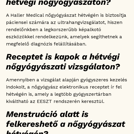
hétvégi nőgyógyászaton?
A Haller Medical nőgyógyászat hétvégén is biztosítja
páciensei számára az ultrahangvizsgálatot, hiszen
rendelőnkben a legkorszerűbb képalkotó
eszközökkel rendelkezünk, amelyek segíthetnek a
megfelelő diagnózis felállításában.
Receptet is kapok a hétvégi
nőgyógyászati vizsgálaton?
Amennyiben a vizsgálat alapján gyógyszeres kezelés
indokolt, a nőgyógyász elektronikus receptet ír fel
hétvégén is, amely a legtöbb gyógyszertárban
kiváltható az EESZT rendszerén keresztül.
Menstruáció alatt is
felkereshető a nőgyógyászat
hétvégén?