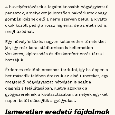
A hüvelyfertőzések a legáltalánosabb nőgyógyászati
panaszok, amelyeket jellemzően baktériumok vagy
gombák idéznek elő a nemi szerven belül, a kiváltó
okok között pedig a rossz higiénia, de az életmód is
meghúzódhat.
Egy hüvelyfertőzés nagyon kellemetlen tünetekkel
jár, így már korai stádiumban is kellemetlen
viszketés, kipirosodás és diszkomfort érzés társul
hozzájuk.
Érdemes mielőbb orvoshoz fordulni, így ha éppen a
hét második felében érezzük az első tüneteket, egy
megfelelő nőgyógyászat hétvégén is segít a
diagnózis felállításában, illetve azoknak a
gyógyszereknek a kiválasztásában, amelyek egy-két
napon belül elősegítik a gyógyulást.
Ismeretlen eredetű fájdalmak