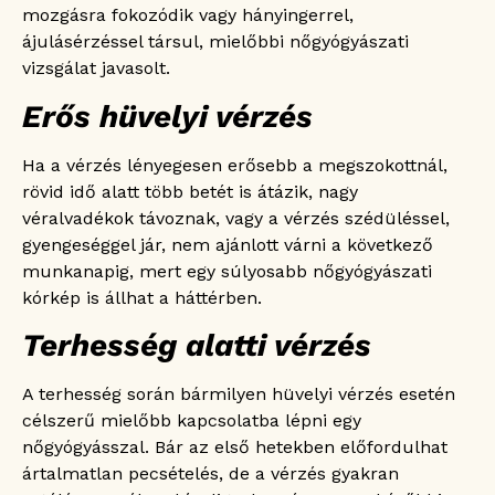
mozgásra fokozódik vagy hányingerrel,
ájulásérzéssel társul, mielőbbi nőgyógyászati
vizsgálat javasolt.
Erős hüvelyi vérzés
Ha a vérzés lényegesen erősebb a megszokottnál,
rövid idő alatt több betét is átázik, nagy
véralvadékok távoznak, vagy a vérzés szédüléssel,
gyengeséggel jár, nem ajánlott várni a következő
munkanapig, mert egy súlyosabb nőgyógyászati
kórkép is állhat a háttérben.
Terhesség alatti vérzés
A terhesség során bármilyen hüvelyi vérzés esetén
célszerű mielőbb kapcsolatba lépni egy
nőgyógyásszal. Bár az első hetekben előfordulhat
ártalmatlan pecsételés, de a vérzés gyakran