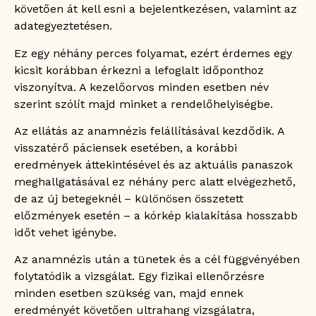
követően át kell esni a bejelentkezésen, valamint az
adategyeztetésen.
Ez egy néhány perces folyamat, ezért érdemes egy
kicsit korábban érkezni a lefoglalt időponthoz
viszonyítva. A kezelőorvos minden esetben név
szerint szólít majd minket a rendelőhelyiségbe.
Az ellátás az anamnézis felállításával kezdődik. A
visszatérő páciensek esetében, a korábbi
eredmények áttekintésével és az aktuális panaszok
meghallgatásával ez néhány perc alatt elvégezhető,
de az új betegeknél – különösen összetett
előzmények esetén – a kórkép kialakítása hosszabb
időt vehet igénybe.
Az anamnézis után a tünetek és a cél függvényében
folytatódik a vizsgálat. Egy fizikai ellenőrzésre
minden esetben szükség van, majd ennek
eredményét követően ultrahang vizsgálatra,