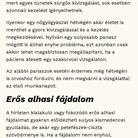
mert egyes tünetek sürgős kivizsgálást, sok esetben
azonnali kezelést igényelhetnek.
Ilyenkor egy nőgyógyászat hétvégén akár életet is
menthet a gyors kivizsgálással és a kezelés
megkezdésével. Nyilván egy súlyosabb panasz
mögött is állhat enyhe probléma, ezt azonban csak
akkor lehet magabiztosan megállapítani, ha a
páciens átesett egy szakorvosi vizsgálaton.
Az alábbi panaszok esetén érdemes még hétvégén
is orvoshoz fordulni, és nem megvárni a vizsgálattal
az első munkanapot:
Erős alhasi fájdalom
A hirtelen kialakuló vagy fokozódó erős alhasi
fájdalmat gyakran előidézheti súlyos kismedencei
gyulladás, de akár egy petefészek-ciszta
szövődménye is. Ha a fájdalom nem enyhül,