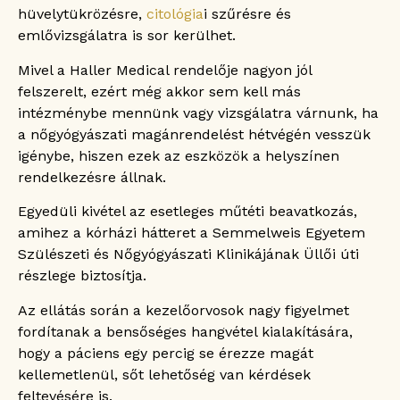
hüvelytükrözésre,
citológia
i szűrésre és
emlővizsgálatra is sor kerülhet.
Mivel a Haller Medical rendelője nagyon jól
felszerelt, ezért még akkor sem kell más
intézménybe mennünk vagy vizsgálatra várnunk, ha
a nőgyógyászati magánrendelést hétvégén vesszük
igénybe, hiszen ezek az eszközök a helyszínen
rendelkezésre állnak.
Egyedüli kivétel az esetleges műtéti beavatkozás,
amihez a kórházi hátteret a Semmelweis Egyetem
Szülészeti és Nőgyógyászati Klinikájának Üllői úti
részlege biztosítja.
Az ellátás során a kezelőorvosok nagy figyelmet
fordítanak a bensőséges hangvétel kialakítására,
hogy a páciens egy percig se érezze magát
kellemetlenül, sőt lehetőség van kérdések
feltevésére is.