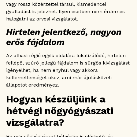
vagy rossz közérzettel társul, kismedencei
gyulladást is jelezhet. Ilyen esetben nem érdemes
halogatni az orvosi vizsgálatot.
Hirtelen jelentkező, nagyon
erős fájdalom
Az alhasi régió egyik oldalára lokalizálódó, hirtelen
fellépő, szúró jellegű fájdalom is sürgős kivizsgálást
igényelhet, ha nem enyhül vagy akkora
kellemetlenséget okoz, ami már ájulásközeli
állapotot eredményez.
Hogyan készüljünk a
hétvégi nőgyógyászati
vizsgálatra?
Ha egy nőgyógyászat hétvégén is elérhető, és