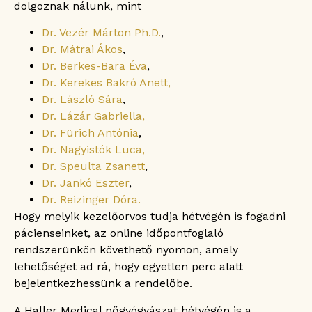
dolgoznak nálunk, mint
Dr. Vezér Márton Ph.D.
,
Dr. Mátrai Ákos
,
Dr. Berkes-Bara Éva
,
Dr. Kerekes Bakró Anett,
Dr. László Sára
,
Dr. Lázár Gabriella,
Dr. Fürich Antónia
,
Dr. Nagyistók Luca,
Dr. Speulta Zsanett
,
Dr. Jankó Eszter
,
Dr. Reizinger Dóra.
Hogy melyik kezelőorvos tudja hétvégén is fogadni
pácienseinket, az online időpontfoglaló
rendszerünkön követhető nyomon, amely
lehetőséget ad rá, hogy egyetlen perc alatt
bejelentkezhessünk a rendelőbe.
A Haller Medical nőgyógyászat hétvégén is a