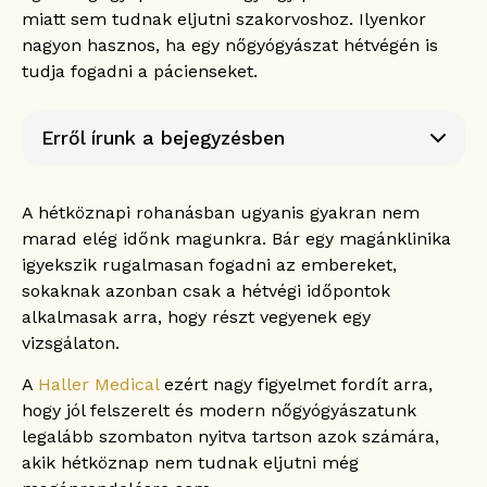
miatt sem tudnak eljutni szakorvoshoz. Ilyenkor
nagyon hasznos, ha egy nőgyógyászat hétvégén is
tudja fogadni a pácienseket.
Erről írunk a bejegyzésben
Miért előnyös, ha egy nőgyógyászat hétvégén is
fogadja a pácienseket?
A hétköznapi rohanásban ugyanis gyakran nem
Mivel foglalkozik a nőgyógyászat hétvégén?
marad elég időnk magunkra. Bár egy magánklinika
Általános nőgyógyászati szűrővizsgálat
igyekszik rugalmasan fogadni az embereket,
Fogamzásgátlás
sokaknak azonban csak a hétvégi időpontok
Meddőségi vizsgálatok
alkalmasak arra, hogy részt vegyenek egy
Hüvelyfertőzések
vizsgálaton.
Ismeretlen eredetű fájdalmak
A
Haller Medical
ezért nagy figyelmet fordít arra,
Nőgyógyászat hétvégén – Ezekkel a tünetekkel
forduljunk szakorvoshoz!
hogy jól felszerelt és modern nőgyógyászatunk
Menstruációs zavarok
legalább szombaton nyitva tartson azok számára,
Hüvelyváladék jellegének változása
akik hétköznap nem tudnak eljutni még
Szeméremtest kellemetlenségei