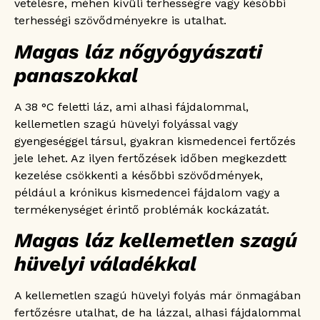
vetélésre, méhen kívüli terhességre vagy későbbi
terhességi szövődményekre is utalhat.
Magas láz nőgyógyászati
panaszokkal
A 38 °C feletti láz, ami alhasi fájdalommal,
kellemetlen szagú hüvelyi folyással vagy
gyengeséggel társul, gyakran kismedencei fertőzés
jele lehet. Az ilyen fertőzések időben megkezdett
kezelése csökkenti a későbbi szövődmények,
például a krónikus kismedencei fájdalom vagy a
termékenységet érintő problémák kockázatát.
Magas láz kellemetlen szagú
hüvelyi váladékkal
A kellemetlen szagú hüvelyi folyás már önmagában
fertőzésre utalhat, de ha lázzal, alhasi fájdalommal