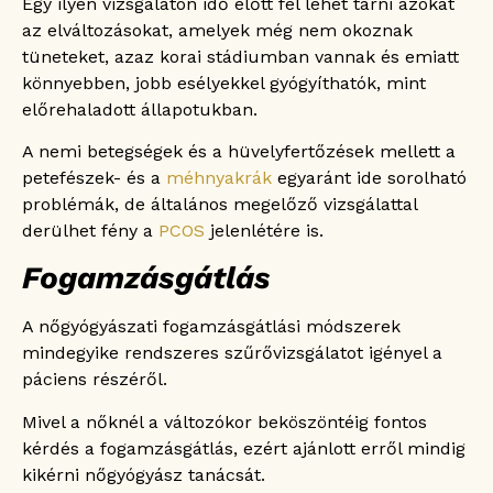
Egy ilyen vizsgálaton idő előtt fel lehet tárni azokat
az elváltozásokat, amelyek még nem okoznak
tüneteket, azaz korai stádiumban vannak és emiatt
könnyebben, jobb esélyekkel gyógyíthatók, mint
előrehaladott állapotukban.
A nemi betegségek és a hüvelyfertőzések mellett a
petefészek- és a
méhnyakrák
egyaránt ide sorolható
problémák, de általános megelőző vizsgálattal
derülhet fény a
PCOS
jelenlétére is.
Fogamzásgátlás
A nőgyógyászati fogamzásgátlási módszerek
mindegyike rendszeres szűrővizsgálatot igényel a
páciens részéről.
Mivel a nőknél a változókor beköszöntéig fontos
kérdés a fogamzásgátlás, ezért ajánlott erről mindig
kikérni nőgyógyász tanácsát.