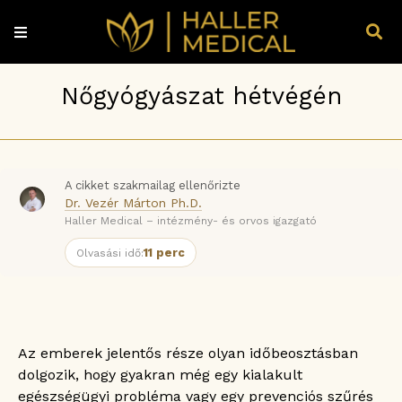
Nőgyógyászat hétvégén
A cikket szakmailag ellenőrizte
Dr. Vezér Márton Ph.D.
Haller Medical – intézmény- és orvos igazgató
11 perc
Olvasási idő:
Az emberek jelentős része olyan időbeosztásban
dolgozik, hogy gyakran még egy kialakult
egészségügyi probléma vagy egy prevenciós szűrés