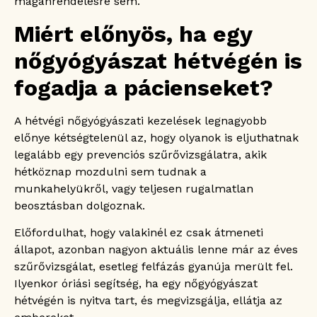
magánrendelésre sem.
Szexuális jellegű panaszok
Miért előnyös, ha egy
Hormonális problémák
nőgyógyászat hétvégén is
Emlőhöz kapcsolódó elváltozások
Ne várjuk meg a tünetek jelentkezését
fogadja a pácienseket?
Milyen nőgyógyászati tünetek kivizsgálásával
nem ajánlott várni hétvégén?
Erős alhasi fájdalom
A hétvégi nőgyógyászati kezelések legnagyobb
Erős hüvelyi vérzés
előnye kétségtelenül az, hogy olyanok is eljuthatnak
legalább egy prevenciós szűrővizsgálatra, akik
Terhesség alatti vérzés
hétköznap mozdulni sem tudnak a
Magas láz nőgyógyászati panaszokkal
munkahelyükről, vagy teljesen rugalmatlan
Magas láz kellemetlen szagú hüvelyi
váladékkal
beosztásban dolgoznak.
Hirtelen jelentkező, nagyon erős fájdalom
Előfordulhat, hogy valakinél ez csak átmeneti
Hogyan készüljünk a hétvégi nőgyógyászati
vizsgálatra?
állapot, azonban nagyon aktuális lenne már az éves
szűrővizsgálat, esetleg felfázás gyanúja merült fel.
Korábbi nőgyógyászati leletek
Ilyenkor óriási segítség, ha egy nőgyógyászat
Gyógyszerlista
hétvégén is nyitva tart, és megvizsgálja, ellátja az
A menstruációs ciklus adatai