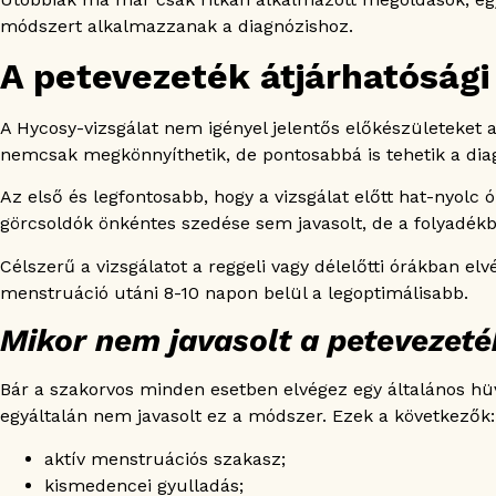
módszert alkalmazzanak a diagnózishoz.
A petevezeték átjárhatósági 
A Hycosy-vizsgálat nem igényel jelentős előkészületeket 
nemcsak megkönnyíthetik, de pontosabbá is tehetik a diag
Az első és legfontosabb, hogy a vizsgálat előtt hat-nyolc ó
görcsoldók önkéntes szedése sem javasolt, de a folyadékbev
Célszerű a vizsgálatot a reggeli vagy délelőtti órákban el
menstruáció utáni 8-10 napon belül a legoptimálisabb.
Mikor nem javasolt a petevezeté
Bár a szakorvos minden esetben elvégez egy általános hüv
egyáltalán nem javasolt ez a módszer. Ezek a következők:
aktív menstruációs szakasz;
kismedencei gyulladás;