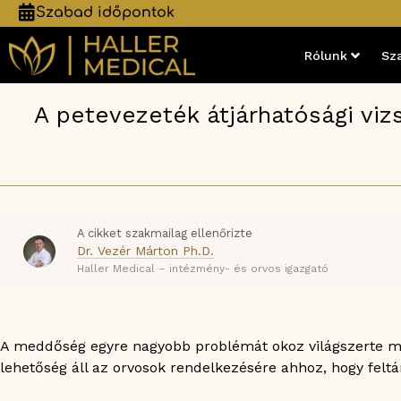
Szabad időpontok
Rólunk
Sz
A petevezeték átjárhatósági vizs
A cikket szakmailag ellenőrizte
Dr. Vezér Márton Ph.D.
Haller Medical – intézmény- és orvos igazgató
A meddőség egyre nagyobb problémát okoz világszerte mé
lehetőség áll az orvosok rendelkezésére ahhoz, hogy feltár