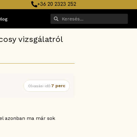
+36 20 2323 252
Blog
cosy vizsgálatról
7 perc
Olvasási idő:
vel azonban ma már sok