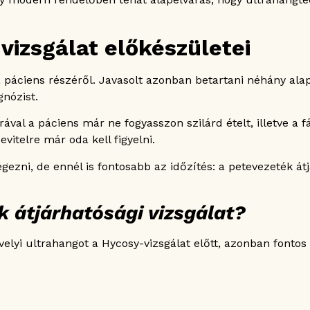
vizsgálat előkészületei
a páciens részéről. Javasolt azonban betartani néhány ala
nózist.
rával a páciens már ne fogyasszon szilárd ételt, illetve a f
itelre már oda kell figyelni.
végezni, de ennél is fontosabb az időzítés: a petevezeték á
k átjárhatósági vizsgálat?
elyi ultrahangot a Hycosy-vizsgálat előtt, azonban fontos