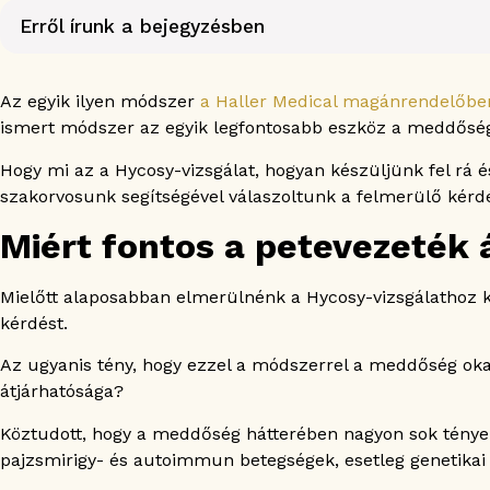
Erről írunk a bejegyzésben
Miért fontos a petevezeték átjárhatósága?
Mitől záródhat el a petevezeték?
Az egyik ilyen módszer
a Haller Medical magánrendelőben
Mi az a petevezeték átjárhatósági vizsgálat?
ismert módszer az egyik legfontosabb eszköz a meddőség
Milyen egyéb módszerek alkalmazhatók még a peteve
Hogy mi az a Hycosy-vizsgálat, hogyan készüljünk fel rá
A petevezeték átjárhatósági vizsgálat előkészületei
szakorvosunk segítségével válaszoltunk a felmerülő kérd
Mikor nem javasolt a petevezeték átjárhatósági vizsgá
A petevezeték átjárhatósági vizsgálat után
Miért fontos a petevezeték 
A petevezeték átjárhatósági vizsgálat menete
A petevezeték átjárhatósági vizsgálat eredményei
Mielőtt alaposabban elmerülnénk a Hycosy-vizsgálathoz k
A petevezeték átjárhatósági vizsgálat ára
kérdést.
A petevezeték átjárhatósági vizsgálat kockázatai
Az ugyanis tény, hogy ezzel a módszerrel a meddőség okai
A petevezeték átjárhatósági vizsgálat hatékonysága 
átjárhatósága?
Gyakran Ismételt Kérdések a Hycosy-val kapcsolatban
1. Milyen előkészületekre van szükség a hycosy vizsgál
Köztudott, hogy a meddőség hátterében nagyon sok tényez
2. Mennyi ideig tart a hycosy vizsgálat?
pajzsmirigy- és autoimmun betegségek, esetleg genetikai e
3. Milyen eredményeket lehet elérni a hycosy vizsgála