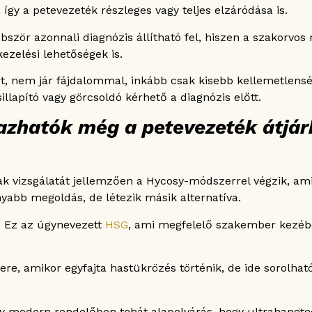
így a petevezeték részleges vagy teljes elzáródása is.
bször azonnali diagnózis állítható fel, hiszen a szakorvos 
ezelési lehetőségek is.
tart, nem jár fájdalommal, inkább csak kisebb kellemetlen
illapító vagy görcsoldó kérhető a diagnózis előtt.
azhatók még a petevezeték átjá
ak vizsgálatát jellemzően a Hycosy-módszerrel végzik, ami
nyabb megoldás, de létezik másik alternatíva.
s. Ez az úgynevezett
HSG
, ami megfelelő szakember kezé
e, amikor egyfajta hastükrözés történik, de ide sorolhat
y modern rendelőben tehát alapelvárás, hogy ultrahangte