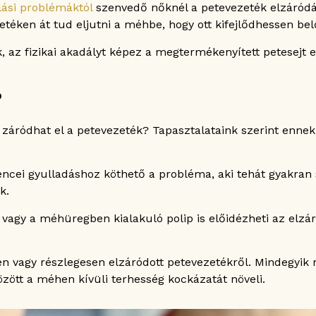
lási problémáktól
szenvedő nőknél a petevezeték elzáródás
éken át tud eljutni a méhbe, hogy ott kifejlődhessen bel
atot?
az fizikai akadályt képez a megtermékenyített petesejt előtt
lattal a meddőség kezelésében?
?
záródhat el a petevezeték? Tapasztalataink szerint ennek
ncei gyulladáshoz köthető a probléma, aki tehát gyakran 
k.
agy a méhüregben kialakuló polip is előidézheti az elzáró
en vagy részlegesen elzáródott petevezetékről. Mindegyik
ött a méhen kívüli terhesség kockázatát növeli.