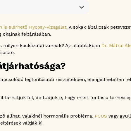
 is elérhető Hycosy-vizsgálat
. A sokak által csak peteveze
 okainak feltárásában.
zeték átjárhatóságának vizsgálatához?
 és milyen kockázatai vannak? Az alábbiakban
Dr. Mátrai Ák
ésekre.
lat?
átjárhatósága?
apcsolódó legfontosabb részletekben, elengedhetetlen fel
t tárhatjuk fel, de tudjuk-e, hogy miért fontos a terhess
– Európai kutatási eredmények
at előtt?
ő állhat. Valakinél hormonális probléma,
PCOS
vagy gyul
ltérések váltják ki.
ttal?