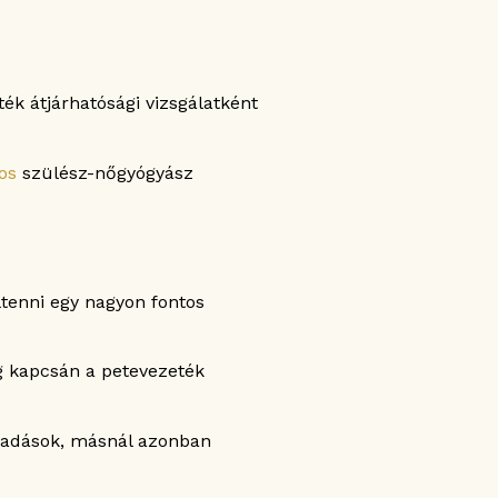
ték átjárhatósági vizsgálatként
os
szülész-nőgyógyász
tenni egy nagyon fontos
ég kapcsán a petevezeték
ladások, másnál azonban