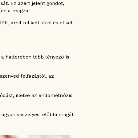
át. Ez azért jelent gondot,
őle a magzat.
, amit fel kell tárni és el kell
 a hátterében több tényező is
szenved felfázástól, az
dást, illetve az endometriózis
 nagyon veszélyes, előbbi magát