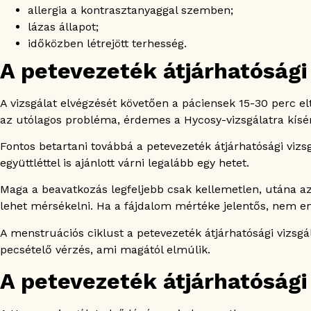
allergia a kontrasztanyaggal szemben;
lázas állapot;
időközben létrejött terhesség.
A petevezeték átjárhatósági 
A vizsgálat elvégzését követően a páciensek 15-30 perc e
az utólagos probléma, érdemes a Hycosy-vizsgálatra kísér
Fontos betartani továbbá a petevezeték átjárhatósági vizs
együttléttel is ajánlott várni legalább egy hetet.
Maga a beavatkozás legfeljebb csak kellemetlen, utána a
lehet mérsékelni. Ha a fájdalom mértéke jelentős, nem enyh
A menstruációs ciklust a petevezeték átjárhatósági vizsg
pecsételő vérzés, ami magától elmúlik.
A petevezeték átjárhatósági