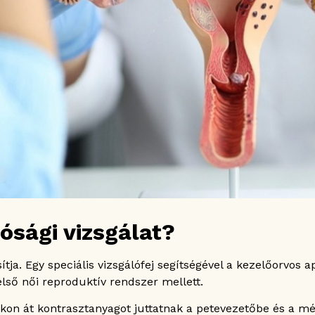
ósági vizsgálat?
ítja. Egy speciális vizsgálófej segítségével a kezelőorvos
első női reproduktív rendszer mellett.
yakon át kontrasztanyagot juttatnak a petevezetőbe és a m