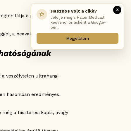
×
Hasznos volt a cikk?
rögtön látja a problémát, a
Jelölje meg a Haller Medicalt
kedvenc forrásként a Google-
ben.
séggel, a beavatkozás pedig nem
Megjelölöm
rhatóságának
 a veszélytelen ultrahang-
ben hasonlóan eredményes
ó még a hiszteroszkópia, avagy
chnológiára épülő Hycosy-