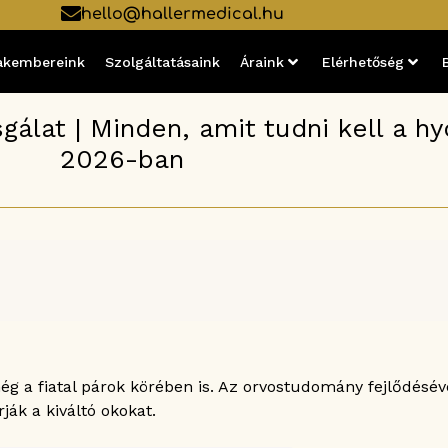
hello@hallermedical.hu
akembereink
Szolgáltatásaink
Áraink
Elérhetőség
gálat | Minden, amit tudni kell a hy
2026-ban
g a fiatal párok körében is. Az orvostudomány fejlődésé
ják a kiváltó okokat.