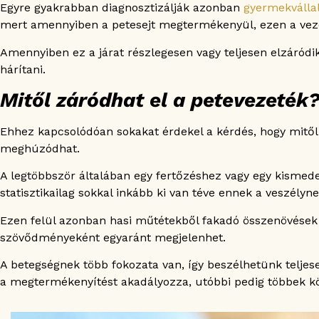
Egyre gyakrabban diagnosztizálják azonban
gyermekválla
4. Milyen kockázatokkal jár a hycosy vizsgálat?
mert amennyiben a petesejt megtermékenyül, ezen a vezet
5. Mennyibe kerül a hycosy vizsgálat?
6. Milyen gyakran ajánlott elvégezni a hycosy vizsgál
Amennyiben ez a járat részlegesen vagy teljesen elzáródik, 
7. Milyen eredményeket lehet elérni a hycosy vizsgá
hárítani.
Mitől záródhat el a petevezeték
Ehhez kapcsolódóan sokakat érdekel a kérdés, hogy mitől 
meghúzódhat.
A legtöbbször általában egy fertőzéshez vagy egy kismede
statisztikailag sokkal inkább ki van téve ennek a veszélyne
Ezen felül azonban hasi műtétekből fakadó összenövések v
szövődményeként egyaránt megjelenhet.
A betegségnek több fokozata van, így beszélhetünk teljes
a megtermékenyítést akadályozza, utóbbi pedig többek köz