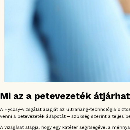
Mi az a petevezeték átjárhat
A Hycosy-vizsgálat alapját az ultrahang-technológia biztos
venni a petevezeték állapotát – szükség szerint a teljes b
A vizsgálat alapja, hogy egy katéter segítségével a méhn