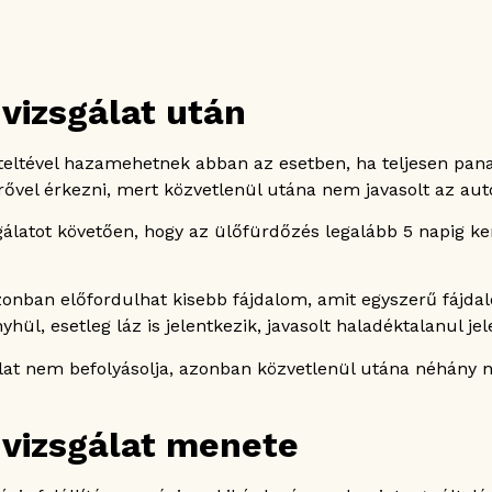
vizsgálat után
lteltével hazamehetnek abban az esetben, ha teljesen pan
ővel érkezni, mert közvetlenül utána nem javasolt az aut
gálatot követően, hogy az ülőfürdőzés legalább 5 napig ke
zonban előfordulhat kisebb fájdalom, amit egyszerű fájda
ül, esetleg láz is jelentkezik, javasolt haladéktalanul je
álat nem befolyásolja, azonban közvetlenül utána néhány n
 vizsgálat menete