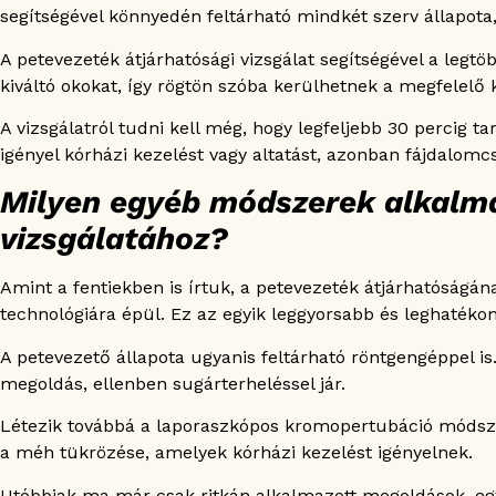
segítségével könnyedén feltárható mindkét szerv állapota, 
A petevezeték átjárhatósági vizsgálat segítségével a legtöb
kiváltó okokat, így rögtön szóba kerülhetnek a megfelelő k
A vizsgálatról tudni kell még, hogy legfeljebb 30 percig 
igényel kórházi kezelést vagy altatást, azonban fájdalomcs
Milyen egyéb módszerek alkalm
vizsgálatához?
Amint a fentiekben is írtuk, a petevezeték átjárhatóságán
technológiára épül. Ez az egyik leggyorsabb és leghatéko
A petevezető állapota ugyanis feltárható röntgengéppel i
megoldás, ellenben sugárterheléssel jár.
Létezik továbbá a laporaszkópos kromopertubáció módszer
a méh tükrözése, amelyek kórházi kezelést igényelnek.
Utóbbiak ma már csak ritkán alkalmazott megoldások, eg