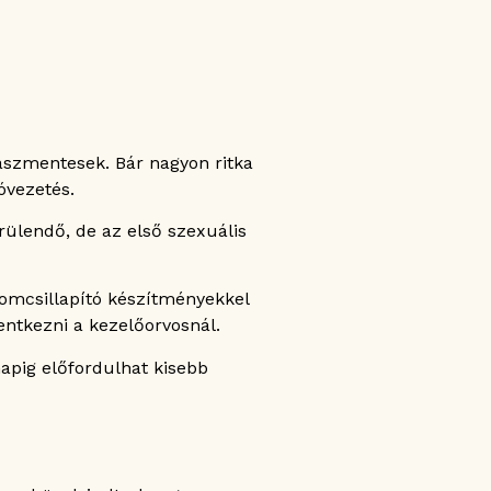
aszmentesek. Bár nagyon ritka
óvezetés.
rülendő, de az első szexuális
lomcsillapító készítményekkel
lentkezni a kezelőorvosnál.
apig előfordulhat kisebb