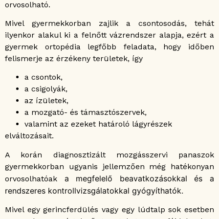
orvosolható.
Mivel gyermekkorban zajlik a csontosodás, tehát
ilyenkor alakul ki a felnőtt vázrendszer alapja, ezért a
gyermek ortopédia legfőbb feladata, hogy időben
felismerje az érzékeny területek, így
a csontok,
a csigolyák,
az ízületek,
a mozgató- és támasztószervek,
valamint az ezeket határoló lágyrészek
elváltozásait.
A korán diagnosztizált mozgásszervi panaszok
gyermekkorban ugyanis jellemzően még hatékonyan
a megfelelő beavatkozásokkal és a
orvosolhatóak
rendszeres kontrollvizsgálatokkal gyógyíthatók.
Mivel egy gerincferdülés vagy egy lúdtalp sok esetben