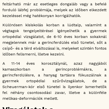
feltárható már az esetleges dongaláb vagy a befelé
forduló lábfej problémája, melyek az időben elkezdett
kezeléssel még hatékonyan korrigálhatók.
Különösen kisiskolás korban a lúdtalp, valamint a
végtagok tengelyeltérései igényelhetik a gyermek
ortopédiai vizsgálatot, de 6-10 éves korban sokaknál
megjelennek már a gerincferdülés első tünetei, sőt a
csípő- és a térd elváltozásai is, melyeket szintén fontos
időben felismerni, illetve kezelni.
A 11-14 éves korosztálynál, azaz nagyjából
kamaszkorban a gerincproblémákra, a
gerincferdülésre, a hanyag tartásra fókuszálnak a
gyermek ortopédiai szűrővizsgálatok, de a
Scheuerman-kór első tünetei is ilyenkor ismerhetők
fel néhány csontosodási zavar, illetve a különféle
mellkas-deformációk mellett.