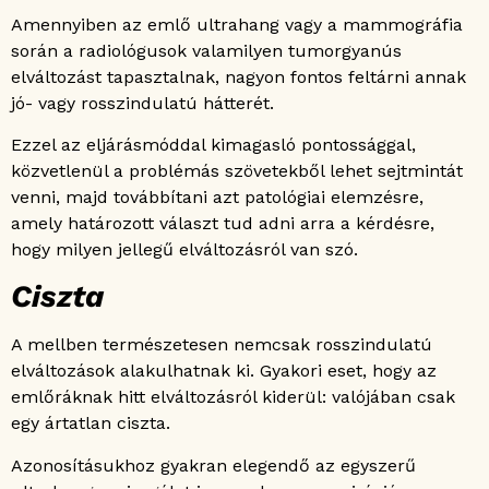
Amennyiben az emlő ultrahang vagy a mammográfia
során a radiológusok valamilyen tumorgyanús
elváltozást tapasztalnak, nagyon fontos feltárni annak
jó- vagy rosszindulatú hátterét.
Ezzel az eljárásmóddal kimagasló pontossággal,
közvetlenül a problémás szövetekből lehet sejtmintát
venni, majd továbbítani azt patológiai elemzésre,
amely határozott választ tud adni arra a kérdésre,
hogy milyen jellegű elváltozásról van szó.
Ciszta
A mellben természetesen nemcsak rosszindulatú
elváltozások alakulhatnak ki. Gyakori eset, hogy az
emlőráknak hitt elváltozásról kiderül: valójában csak
egy ártatlan ciszta.
Azonosításukhoz gyakran elegendő az egyszerű