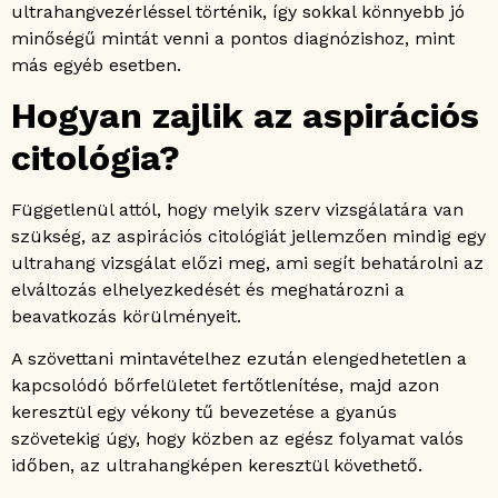
ultrahangvezérléssel történik, így sokkal könnyebb jó
minőségű mintát venni a pontos diagnózishoz, mint
más egyéb esetben.
Hogyan zajlik az aspirációs
citológia?
Függetlenül attól, hogy melyik szerv vizsgálatára van
szükség, az aspirációs citológiát jellemzően mindig egy
ultrahang vizsgálat előzi meg, ami segít behatárolni az
elváltozás elhelyezkedését és meghatározni a
beavatkozás körülményeit.
A szövettani mintavételhez ezután elengedhetetlen a
kapcsolódó bőrfelületet fertőtlenítése, majd azon
keresztül egy vékony tű bevezetése a gyanús
szövetekig úgy, hogy közben az egész folyamat valós
időben, az ultrahangképen keresztül követhető.