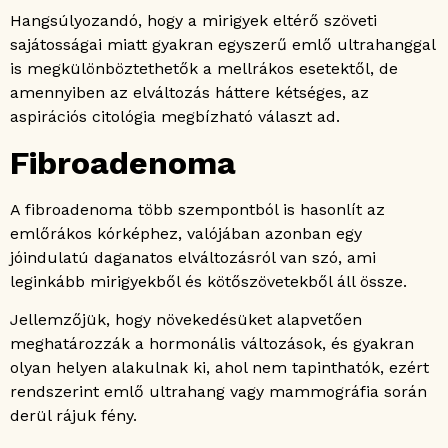
Hangsúlyozandó, hogy a mirigyek eltérő szöveti
sajátosságai miatt gyakran egyszerű emlő ultrahanggal
is megkülönböztethetők a mellrákos esetektől, de
amennyiben az elváltozás háttere kétséges, az
aspirációs citológia megbízható választ ad.
Fibroadenoma
A fibroadenoma több szempontból is hasonlít az
emlőrákos kórképhez, valójában azonban egy
jóindulatú daganatos elváltozásról van szó, ami
leginkább mirigyekből és kötőszövetekből áll össze.
Jellemzőjük, hogy növekedésüket alapvetően
meghatározzák a hormonális változások, és gyakran
olyan helyen alakulnak ki, ahol nem tapinthatók, ezért
rendszerint emlő ultrahang vagy mammográfia során
derül rájuk fény.