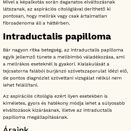
Mivel a képalkotás során daganatos elváltozásnak
látszanak, az aspirációs citológiával deríthető ki
pontosan, hogy mellrák vagy csak ártalmatlan
fibroadenoma áll a háttérben.
Intraductalis papilloma
Bár nagyon ritka betegség, az intraductalis papilloma
egyik jellemző tünete a mellbimbó váladékozása, ami
a mellrákos eseteknél is gyakori. Kialakulását a
tejcsatorna falából burjánzó szövetszaporulat idézi elő,
de pontos diagnózist szövettani vizsgálat nélkül nem
lehet felállítani.
Az aspirációs citológia ezért ilyen esetekben is
kíméletes, gyors és hatékony módja lehet a súlyosabb
elváltozások kizárásának, illetve az intraductalis
papilloma megállapításának.
Áraink