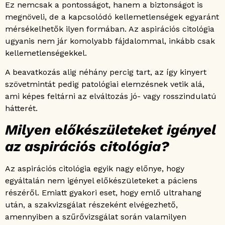
Ez nemcsak a pontosságot, hanem a biztonságot is
megnöveli, de a kapcsolódó kellemetlenségek egyaránt
mérsékelhetők ilyen formában. Az aspirációs citológia
ugyanis nem jár komolyabb fájdalommal, inkább csak
kellemetlenségekkel.
A beavatkozás alig néhány percig tart, az így kinyert
szövetmintát pedig patológiai elemzésnek vetik alá,
ami képes feltárni az elváltozás jó- vagy rosszindulatú
hátterét.
Milyen előkészületeket igényel
az aspirációs citológia?
Az aspirációs citológia egyik nagy előnye, hogy
egyáltalán nem igényel előkészületeket a páciens
részéről. Emiatt gyakori eset, hogy emlő ultrahang
után, a szakvizsgálat részeként elvégezhető,
amennyiben a szűrővizsgálat során valamilyen