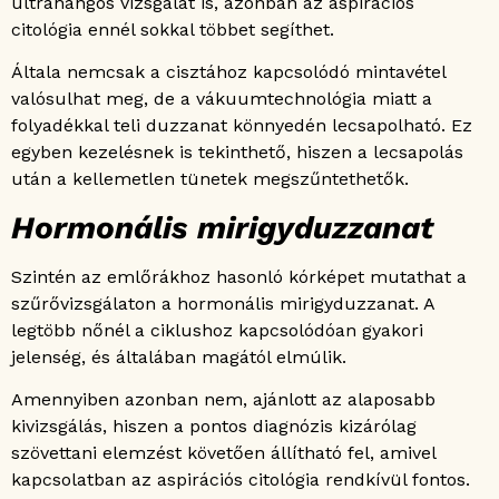
ultrahangos vizsgálat is, azonban az aspirációs
citológia ennél sokkal többet segíthet.
Általa nemcsak a cisztához kapcsolódó mintavétel
valósulhat meg, de a vákuumtechnológia miatt a
folyadékkal teli duzzanat könnyedén lecsapolható. Ez
egyben kezelésnek is tekinthető, hiszen a lecsapolás
után a kellemetlen tünetek megszűntethetők.
Hormonális mirigyduzzanat
Szintén az emlőrákhoz hasonló kórképet mutathat a
szűrővizsgálaton a hormonális mirigyduzzanat. A
legtöbb nőnél a ciklushoz kapcsolódóan gyakori
jelenség, és általában magától elmúlik.
Amennyiben azonban nem, ajánlott az alaposabb
kivizsgálás, hiszen a pontos diagnózis kizárólag
szövettani elemzést követően állítható fel, amivel
kapcsolatban az aspirációs citológia rendkívül fontos.